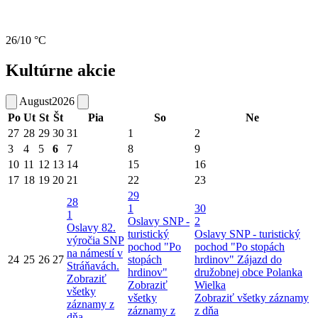
26/10 °C
Kultúrne akcie
August
2026
Po
Ut
St
Št
Pia
So
Ne
27
28
29
30
31
1
2
3
4
5
6
7
8
9
10
11
12
13
14
15
16
17
18
19
20
21
22
23
29
28
1
30
1
Oslavy SNP -
2
Oslavy 82.
turistický
Oslavy SNP - turistický
výročia SNP
pochod "Po
pochod "Po stopách
na námestí v
24
25
26
27
stopách
hrdinov"
Zájazd do
Stráňavách.
hrdinov"
družobnej obce Polanka
Zobraziť
Zobraziť
Wielka
všetky
všetky
Zobraziť všetky záznamy
záznamy z
záznamy z
z dňa
dňa