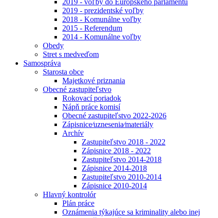
2019 - voľby do Európskeho parlamentu
2019 - prezidentské voľby
2018 - Komunálne voľby
2015 - Referendum
2014 - Komunálne voľby
Obedy
Stret s medveďom
Samospráva
Starosta obce
Majetkové priznania
Obecné zastupiteľstvo
Rokovací poriadok
Nápň práce komisí
Obecné zastupiteľstvo 2022-2026
Zápisnice⁄uznesenia⁄materiály
Archív
Zastupiteľstvo 2018 - 2022
Zápisnice 2018 - 2022
Zastupiteľstvo 2014-2018
Zápisnice 2014-2018
Zastupiteľstvo 2010-2014
Zápisnice 2010-2014
Hlavný kontrolór
Plán práce
Oznámenia týkajúce sa kriminality alebo inej