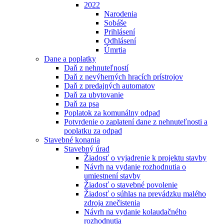
2022
Narodenia
Sobáše
Prihlásení
Odhlásení
Úmrtia
Dane a poplatky
Daň z nehnuteľností
Daň z nevýherných hracích prístrojov
Daň z predajných automatov
Daň za ubytovanie
Daň za psa
Poplatok za komunálny odpad
Potvrdenie o zaplatení dane z nehnuteľnosti a
poplatku za odpad
Stavebné konania
Stavebný úrad
Žiadosť o vyjadrenie k projektu stavby
Návrh na vydanie rozhodnutia o
umiestnení stavby
Žiadosť o stavebné povolenie
Žiadosť o súhlas na prevádzku malého
zdroja znečistenia
Návrh na vydanie kolaudačného
rozhodnutia