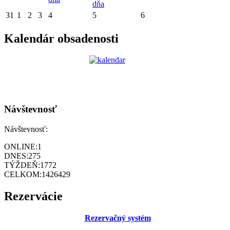
dňa
31
1
2
3
4
5
6
Kalendár obsadenosti
Návštevnosť
Návštevnosť:
ONLINE:
1
DNES:
275
TÝŽDEŇ:
1772
CELKOM:
1426429
Rezervácie
Rezervačný systém