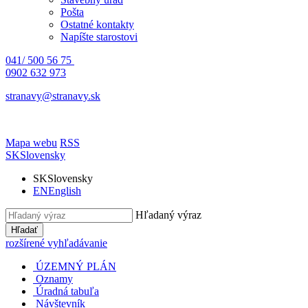
Pošta
Ostatné kontakty
Napíšte starostovi
041/ 500 56 75
0902 632 973
stranavy@stranavy.sk
Mapa webu
RSS
SK
Slovensky
SK
Slovensky
EN
English
Hľadaný výraz
Hľadať
rozšírené vyhľadávanie
ÚZEMNÝ PLÁN
Oznamy
Úradná tabuľa
Návštevník