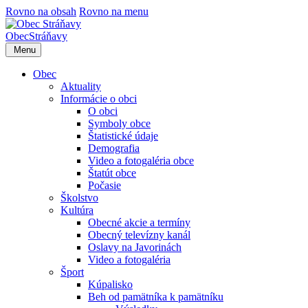
Rovno na obsah
Rovno na menu
Obec
Stráňavy
Menu
Obec
Aktuality
Informácie o obci
O obci
Symboly obce
Štatistické údaje
Demografia
Video a fotogaléria obce
Štatút obce
Počasie
Školstvo
Kultúra
Obecné akcie a termíny
Obecný televízny kanál
Oslavy na Javorinách
Video a fotogaléria
Šport
Kúpalisko
Beh od pamätníka k pamätníku