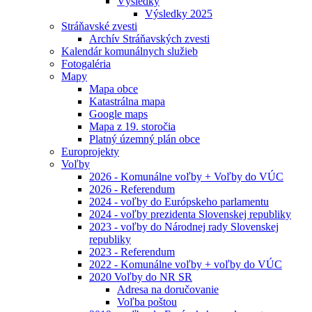
Výsledky
Výsledky 2025
Stráňavské zvesti
Archív Stráňavských zvesti
Kalendár komunálnych služieb
Fotogaléria
Mapy
Mapa obce
Katastrálna mapa
Google maps
Mapa z 19. storočia
Platný územný plán obce
Europrojekty
Voľby
2026 - Komunálne voľby + Voľby do VÚC
2026 - Referendum
2024 - voľby do Európskeho parlamentu
2024 - voľby prezidenta Slovenskej republiky
2023 - voľby do Národnej rady Slovenskej
republiky
2023 - Referendum
2022 - Komunálne voľby + voľby do VÚC
2020 Voľby do NR SR
Adresa na doručovanie
Voľba poštou