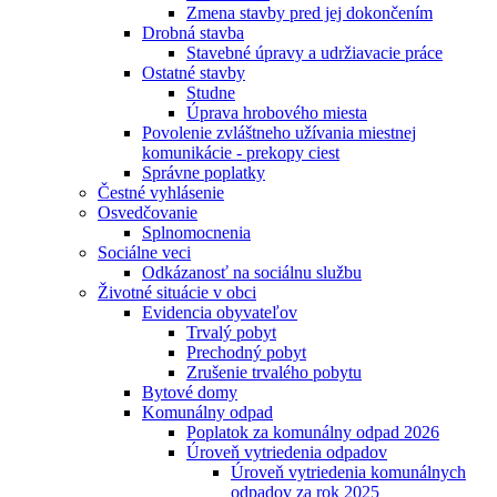
Zmena stavby pred jej dokončením
Drobná stavba
Stavebné úpravy a udržiavacie práce
Ostatné stavby
Studne
Úprava hrobového miesta
Povolenie zvláštneho užívania miestnej
komunikácie - prekopy ciest
Správne poplatky
Čestné vyhlásenie
Osvedčovanie
Splnomocnenia
Sociálne veci
Odkázanosť na sociálnu službu
Životné situácie v obci
Evidencia obyvateľov
Trvalý pobyt
Prechodný pobyt
Zrušenie trvalého pobytu
Bytové domy
Komunálny odpad
Poplatok za komunálny odpad 2026
Úroveň vytriedenia odpadov
Úroveň vytriedenia komunálnych
odpadov za rok 2025