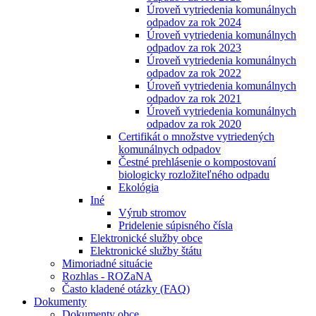
Úroveň vytriedenia komunálnych
odpadov za rok 2024
Úroveň vytriedenia komunálnych
odpadov za rok 2023
Úroveň vytriedenia komunálnych
odpadov za rok 2022
Úroveň vytriedenia komunálnych
odpadov za rok 2021
Úroveň vytriedenia komunálnych
odpadov za rok 2020
Certifikát o množstve vytriedených
komunálnych odpadov
Čestné prehlásenie o kompostovaní
biologicky rozložiteľného odpadu
Ekológia
Iné
Výrub stromov
Pridelenie súpisného čísla
Elektronické služby obce
Elektronické služby štátu
Mimoriadné situácie
Rozhlas - ROZaNA
Často kladené otázky (FAQ)
Dokumenty
Dokumenty obce