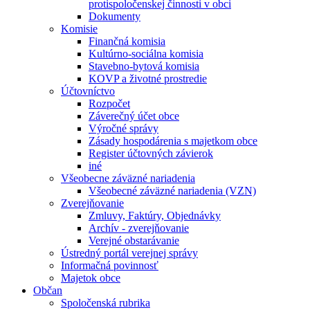
protispoločenskej činnosti v obci
Dokumenty
Komisie
Finančná komisia
Kultúrno-sociálna komisia
Stavebno-bytová komisia
KOVP a životné prostredie
Účtovníctvo
Rozpočet
Záverečný účet obce
Výročné správy
Zásady hospodárenia s majetkom obce
Register účtovných závierok
iné
Všeobecne záväzné nariadenia
Všeobecné záväzné nariadenia (VZN)
Zverejňovanie
Zmluvy, Faktúry, Objednávky
Archív - zverejňovanie
Verejné obstarávanie
Ústredný portál verejnej správy
Informačná povinnosť
Majetok obce
Občan
Spoločenská rubrika