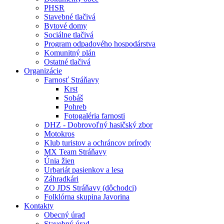
PHSR
Stavebné tlačivá
Bytové domy
Sociálne tlačivá
Program odpadového hospodárstva
Komunitný plán
Ostatné tlačivá
Organizácie
Farnosť Stráňavy
Krst
Sobáš
Pohreb
Fotogaléria farnosti
DHZ - Dobrovoľný hasičský zbor
Motokros
Klub turistov a ochráncov prírody
MX Team Stráňavy
Únia žien
Urbariát pasienkov a lesa
Záhradkári
ZO JDS Stráňavy (dôchodci)
Folklórna skupina Javorina
Kontakty
Obecný úrad
Stavebný úrad