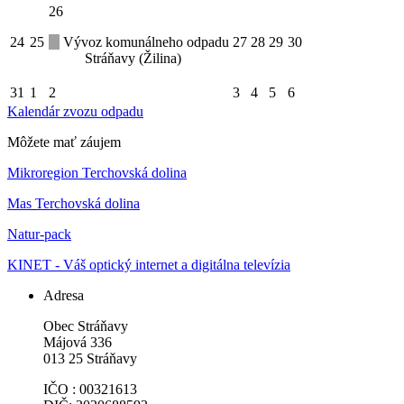
26
24
25
Vývoz komunálneho odpadu
27
28
29
30
Stráňavy (Žilina)
31
1
2
3
4
5
6
Kalendár zvozu odpadu
Môžete mať záujem
Mikroregion Terchovská dolina
Mas Terchovská dolina
Natur-pack
KINET - Váš optický internet a digitálna televízia
Adresa
Obec Stráňavy
Májová 336
013 25 Stráňavy
IČO : 00321613