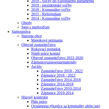
2019 - voľby do Európskeho parlamentu
2019 - prezidentské voľby
2018 - Komunálne voľby
2015 - Referendum
2014 - Komunálne voľby
Obedy
Stret s medveďom
Samospráva
Starosta obce
Majetkové priznania
Obecné zastupiteľstvo
Rokovací poriadok
Nápň práce komisí
Obecné zastupiteľstvo 2022-2026
Zápisnice⁄uznesenia⁄materiály
Archív
Zastupiteľstvo 2018 - 2022
Zápisnice 2018 - 2022
Zastupiteľstvo 2014-2018
Zápisnice 2014-2018
Zastupiteľstvo 2010-2014
Zápisnice 2010-2014
Hlavný kontrolór
Plán práce
Oznámenia týkajúce sa kriminality alebo inej