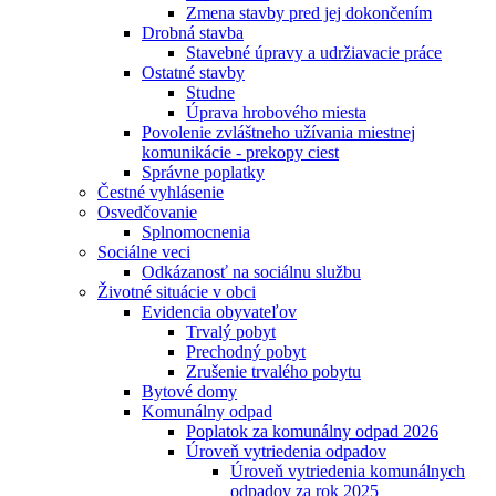
Zmena stavby pred jej dokončením
Drobná stavba
Stavebné úpravy a udržiavacie práce
Ostatné stavby
Studne
Úprava hrobového miesta
Povolenie zvláštneho užívania miestnej
komunikácie - prekopy ciest
Správne poplatky
Čestné vyhlásenie
Osvedčovanie
Splnomocnenia
Sociálne veci
Odkázanosť na sociálnu službu
Životné situácie v obci
Evidencia obyvateľov
Trvalý pobyt
Prechodný pobyt
Zrušenie trvalého pobytu
Bytové domy
Komunálny odpad
Poplatok za komunálny odpad 2026
Úroveň vytriedenia odpadov
Úroveň vytriedenia komunálnych
odpadov za rok 2025