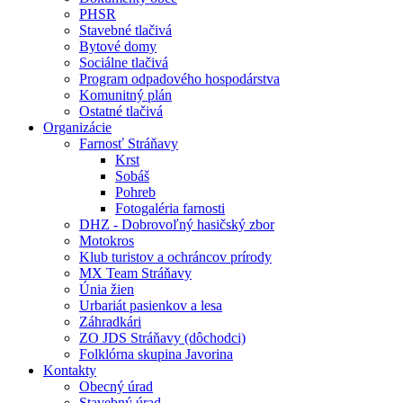
PHSR
Stavebné tlačivá
Bytové domy
Sociálne tlačivá
Program odpadového hospodárstva
Komunitný plán
Ostatné tlačivá
Organizácie
Farnosť Stráňavy
Krst
Sobáš
Pohreb
Fotogaléria farnosti
DHZ - Dobrovoľný hasičský zbor
Motokros
Klub turistov a ochráncov prírody
MX Team Stráňavy
Únia žien
Urbariát pasienkov a lesa
Záhradkári
ZO JDS Stráňavy (dôchodci)
Folklórna skupina Javorina
Kontakty
Obecný úrad
Stavebný úrad