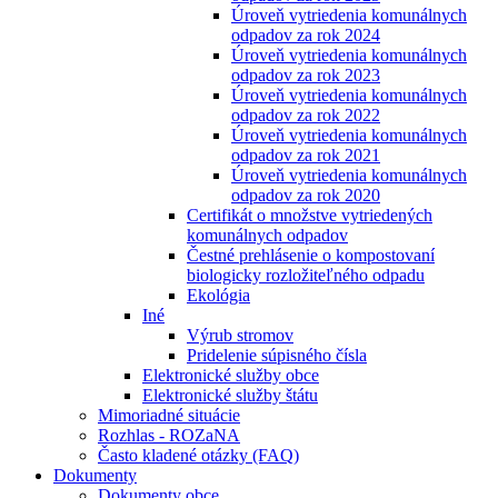
Úroveň vytriedenia komunálnych
odpadov za rok 2024
Úroveň vytriedenia komunálnych
odpadov za rok 2023
Úroveň vytriedenia komunálnych
odpadov za rok 2022
Úroveň vytriedenia komunálnych
odpadov za rok 2021
Úroveň vytriedenia komunálnych
odpadov za rok 2020
Certifikát o množstve vytriedených
komunálnych odpadov
Čestné prehlásenie o kompostovaní
biologicky rozložiteľného odpadu
Ekológia
Iné
Výrub stromov
Pridelenie súpisného čísla
Elektronické služby obce
Elektronické služby štátu
Mimoriadné situácie
Rozhlas - ROZaNA
Často kladené otázky (FAQ)
Dokumenty
Dokumenty obce