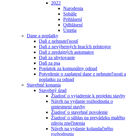
2022
Narodenia
Sobáše
Prihlásení
Odhlásení
Úmrtia
Dane a poplatky
Daň z nehnuteľností
Daň z nevýherných hracích prístrojov
Daň z predajných automatov
Daň za ubytovanie
Daň za psa
Poplatok za komunálny odpad
Potvrdenie o zaplatení dane z nehnuteľnosti a
poplatku za odpad
Stavebné konania
Stavebný úrad
Žiadosť o vyjadrenie k projektu stavby
Návrh na vydanie rozhodnutia o
umiestnení stavby
Žiadosť o stavebné povolenie
Žiadosť o súhlas na prevádzku malého
zdroja znečistenia
Návrh na vydanie kolaudačného
rozhodnutia