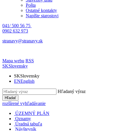
Pošta
Ostatné kontakty
Napíšte starostovi
041/ 500 56 75
0902 632 973
stranavy@stranavy.sk
Mapa webu
RSS
SK
Slovensky
SK
Slovensky
EN
English
Hľadaný výraz
Hľadať
rozšírené vyhľadávanie
ÚZEMNÝ PLÁN
Oznamy
Úradná tabuľa
Návštevník