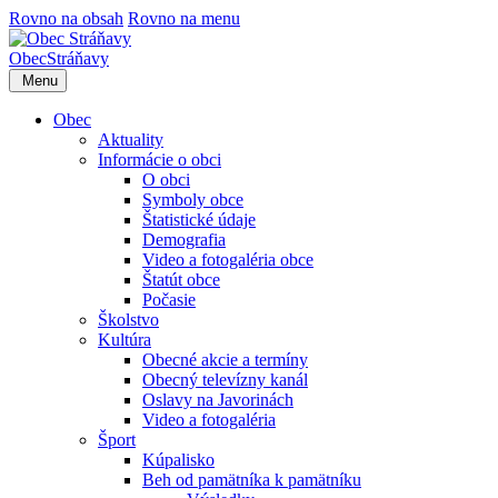
Rovno na obsah
Rovno na menu
Obec
Stráňavy
Menu
Obec
Aktuality
Informácie o obci
O obci
Symboly obce
Štatistické údaje
Demografia
Video a fotogaléria obce
Štatút obce
Počasie
Školstvo
Kultúra
Obecné akcie a termíny
Obecný televízny kanál
Oslavy na Javorinách
Video a fotogaléria
Šport
Kúpalisko
Beh od pamätníka k pamätníku