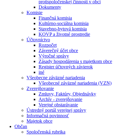
protispoločenskej činnosti v obci
Dokumenty
Komisie
Finančná komisia
Kultúrno-sociálna komisia
Stavebno-bytová komisia
KOVP a životné prostredie
Účtovníctvo
Rozpočet
Záverečný účet obce
Výročné správy
Zásady hospodárenia s majetkom obce
Register účtovných závierok
iné
Všeobecne záväzné nariadenia
Všeobecné záväzné nariadenia (VZN)
Zverejňovanie
Zmluvy, Faktúry, Objednávky
Archív - zverejňovanie
Verejné obstarávanie
Ústredný portál verejnej správy
Informačná povinnosť
Majetok obce
Občan
Spoločenská rubrika