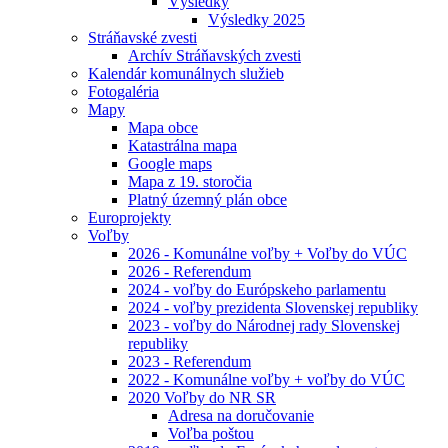
Výsledky
Výsledky 2025
Stráňavské zvesti
Archív Stráňavských zvesti
Kalendár komunálnych služieb
Fotogaléria
Mapy
Mapa obce
Katastrálna mapa
Google maps
Mapa z 19. storočia
Platný územný plán obce
Europrojekty
Voľby
2026 - Komunálne voľby + Voľby do VÚC
2026 - Referendum
2024 - voľby do Európskeho parlamentu
2024 - voľby prezidenta Slovenskej republiky
2023 - voľby do Národnej rady Slovenskej
republiky
2023 - Referendum
2022 - Komunálne voľby + voľby do VÚC
2020 Voľby do NR SR
Adresa na doručovanie
Voľba poštou