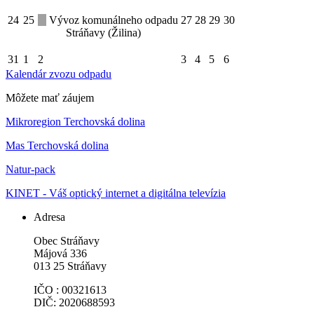
24
25
Vývoz komunálneho odpadu
27
28
29
30
Stráňavy (Žilina)
31
1
2
3
4
5
6
Kalendár zvozu odpadu
Môžete mať záujem
Mikroregion Terchovská dolina
Mas Terchovská dolina
Natur-pack
KINET - Váš optický internet a digitálna televízia
Adresa
Obec Stráňavy
Májová 336
013 25 Stráňavy
IČO : 00321613
DIČ: 2020688593