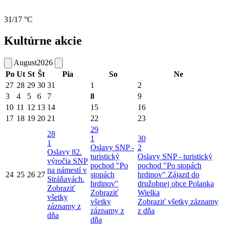
31/17 °C
Kultúrne akcie
August
2026
Po
Ut
St
Št
Pia
So
Ne
27
28
29
30
31
1
2
3
4
5
6
7
8
9
10
11
12
13
14
15
16
17
18
19
20
21
22
23
29
28
1
30
1
Oslavy SNP -
2
Oslavy 82.
turistický
Oslavy SNP - turistický
výročia SNP
pochod "Po
pochod "Po stopách
na námestí v
24
25
26
27
stopách
hrdinov"
Zájazd do
Stráňavách.
hrdinov"
družobnej obce Polanka
Zobraziť
Zobraziť
Wielka
všetky
všetky
Zobraziť všetky záznamy
záznamy z
záznamy z
z dňa
dňa
dňa