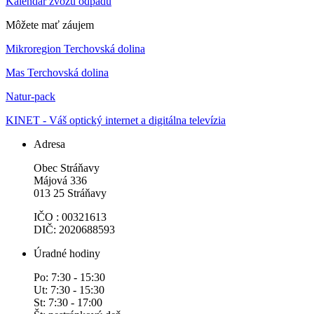
Kalendár zvozu odpadu
Môžete mať záujem
Mikroregion Terchovská dolina
Mas Terchovská dolina
Natur-pack
KINET - Váš optický internet a digitálna televízia
Adresa
Obec Stráňavy
Májová 336
013 25 Stráňavy
IČO : 00321613
DIČ: 2020688593
Úradné hodiny
Po: 7:30 - 15:30
Ut: 7:30 - 15:30
St: 7:30 - 17:00