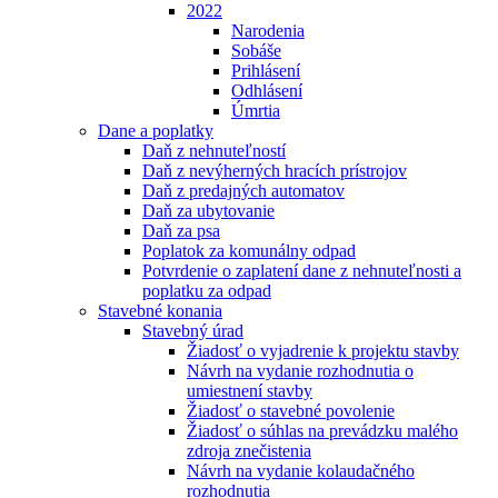
2022
Narodenia
Sobáše
Prihlásení
Odhlásení
Úmrtia
Dane a poplatky
Daň z nehnuteľností
Daň z nevýherných hracích prístrojov
Daň z predajných automatov
Daň za ubytovanie
Daň za psa
Poplatok za komunálny odpad
Potvrdenie o zaplatení dane z nehnuteľnosti a
poplatku za odpad
Stavebné konania
Stavebný úrad
Žiadosť o vyjadrenie k projektu stavby
Návrh na vydanie rozhodnutia o
umiestnení stavby
Žiadosť o stavebné povolenie
Žiadosť o súhlas na prevádzku malého
zdroja znečistenia
Návrh na vydanie kolaudačného
rozhodnutia