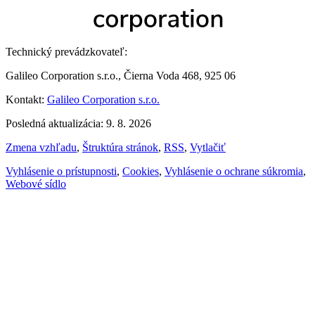
Technický prevádzkovateľ:
Galileo Corporation s.r.o., Čierna Voda 468, 925 06
Kontakt:
Galileo Corporation s.r.o.
Posledná aktualizácia: 9. 8. 2026
Zmena vzhľadu
,
Štruktúra stránok
,
RSS
,
Vytlačiť
Vyhlásenie o prístupnosti
,
Cookies
,
Vyhlásenie o ochrane súkromia
,
Webové sídlo