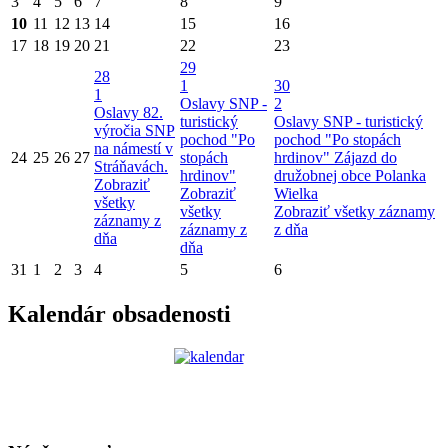
3
4
5
6
7
8
9
10
11
12
13
14
15
16
17
18
19
20
21
22
23
29
28
1
30
1
Oslavy SNP -
2
Oslavy 82.
turistický
Oslavy SNP - turistický
výročia SNP
pochod "Po
pochod "Po stopách
na námestí v
24
25
26
27
stopách
hrdinov"
Zájazd do
Stráňavách.
hrdinov"
družobnej obce Polanka
Zobraziť
Zobraziť
Wielka
všetky
všetky
Zobraziť všetky záznamy
záznamy z
záznamy z
z dňa
dňa
dňa
31
1
2
3
4
5
6
Kalendár obsadenosti