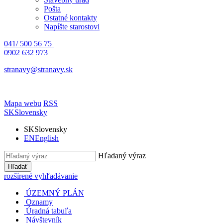
Pošta
Ostatné kontakty
Napíšte starostovi
041/ 500 56 75
0902 632 973
stranavy@stranavy.sk
Mapa webu
RSS
SK
Slovensky
SK
Slovensky
EN
English
Hľadaný výraz
Hľadať
rozšírené vyhľadávanie
ÚZEMNÝ PLÁN
Oznamy
Úradná tabuľa
Návštevník