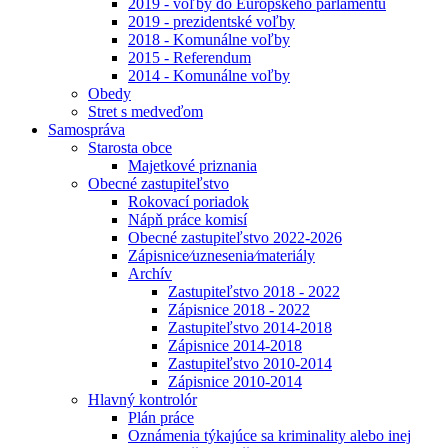
2019 - voľby do Európskeho parlamentu
2019 - prezidentské voľby
2018 - Komunálne voľby
2015 - Referendum
2014 - Komunálne voľby
Obedy
Stret s medveďom
Samospráva
Starosta obce
Majetkové priznania
Obecné zastupiteľstvo
Rokovací poriadok
Nápň práce komisí
Obecné zastupiteľstvo 2022-2026
Zápisnice⁄uznesenia⁄materiály
Archív
Zastupiteľstvo 2018 - 2022
Zápisnice 2018 - 2022
Zastupiteľstvo 2014-2018
Zápisnice 2014-2018
Zastupiteľstvo 2010-2014
Zápisnice 2010-2014
Hlavný kontrolór
Plán práce
Oznámenia týkajúce sa kriminality alebo inej