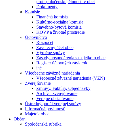
protispoločenskej činnosti v obci
Dokumenty
Komisie
Finančná komisia
Kultúrno-sociálna komisia
Stavebno-bytová komisia
KOVP a životné prostredie
Účtovníctvo
Rozpočet
Záverečný účet obce
Výročné správy
Zásady hospodárenia s majetkom obce
Register účtovných závierok
iné
Všeobecne záväzné nariadenia
Všeobecné záväzné nariadenia (VZN)
Zverejňovanie
Zmluvy, Faktúry, Objednávky
Archív - zverejňovanie
Verejné obstarávanie
Ústredný portál verejnej správy
Informačná povinnosť
Majetok obce
Občan
Spoločenská rubrika