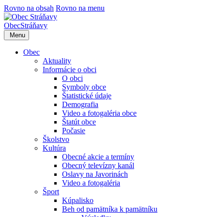
Rovno na obsah
Rovno na menu
Obec
Stráňavy
Menu
Obec
Aktuality
Informácie o obci
O obci
Symboly obce
Štatistické údaje
Demografia
Video a fotogaléria obce
Štatút obce
Počasie
Školstvo
Kultúra
Obecné akcie a termíny
Obecný televízny kanál
Oslavy na Javorinách
Video a fotogaléria
Šport
Kúpalisko
Beh od pamätníka k pamätníku