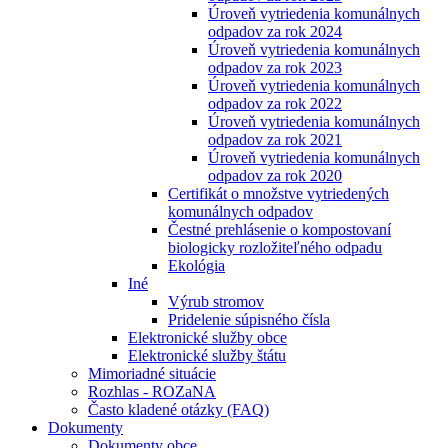
Úroveň vytriedenia komunálnych
odpadov za rok 2024
Úroveň vytriedenia komunálnych
odpadov za rok 2023
Úroveň vytriedenia komunálnych
odpadov za rok 2022
Úroveň vytriedenia komunálnych
odpadov za rok 2021
Úroveň vytriedenia komunálnych
odpadov za rok 2020
Certifikát o množstve vytriedených
komunálnych odpadov
Čestné prehlásenie o kompostovaní
biologicky rozložiteľného odpadu
Ekológia
Iné
Výrub stromov
Pridelenie súpisného čísla
Elektronické služby obce
Elektronické služby štátu
Mimoriadné situácie
Rozhlas - ROZaNA
Často kladené otázky (FAQ)
Dokumenty
Dokumenty obce