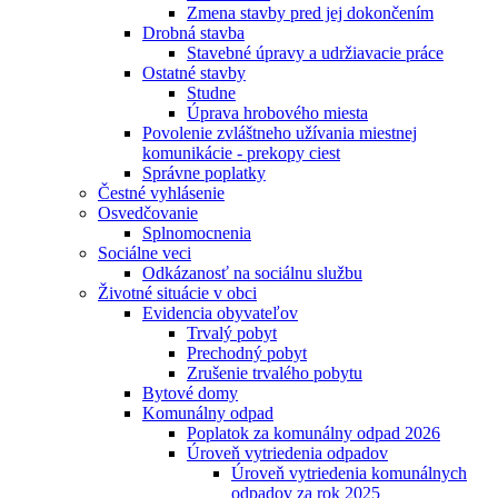
Zmena stavby pred jej dokončením
Drobná stavba
Stavebné úpravy a udržiavacie práce
Ostatné stavby
Studne
Úprava hrobového miesta
Povolenie zvláštneho užívania miestnej
komunikácie - prekopy ciest
Správne poplatky
Čestné vyhlásenie
Osvedčovanie
Splnomocnenia
Sociálne veci
Odkázanosť na sociálnu službu
Životné situácie v obci
Evidencia obyvateľov
Trvalý pobyt
Prechodný pobyt
Zrušenie trvalého pobytu
Bytové domy
Komunálny odpad
Poplatok za komunálny odpad 2026
Úroveň vytriedenia odpadov
Úroveň vytriedenia komunálnych
odpadov za rok 2025