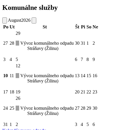
Komunálne služby
August
2026
Po
Ut
St
Št
Pi
So
Ne
29
27
28
Vývoz komunálneho odpadu
30
31
1
2
Stráňavy (Žilina)
3
4
5
6
7
8
9
12
10
11
Vývoz komunálneho odpadu
13
14
15
16
Stráňavy (Žilina)
17
18
19
20
21
22
23
26
24
25
Vývoz komunálneho odpadu
27
28
29
30
Stráňavy (Žilina)
31
1
2
3
4
5
6