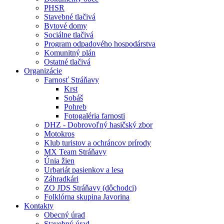
PHSR
Stavebné tlačivá
Bytové domy
Sociálne tlačivá
Program odpadového hospodárstva
Komunitný plán
Ostatné tlačivá
Organizácie
Farnosť Stráňavy
Krst
Sobáš
Pohreb
Fotogaléria farnosti
DHZ - Dobrovoľný hasičský zbor
Motokros
Klub turistov a ochráncov prírody
MX Team Stráňavy
Únia žien
Urbariát pasienkov a lesa
Záhradkári
ZO JDS Stráňavy (dôchodci)
Folklórna skupina Javorina
Kontakty
Obecný úrad
Stavebný úrad