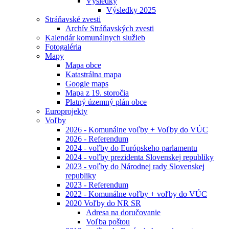
Výsledky
Výsledky 2025
Stráňavské zvesti
Archív Stráňavských zvesti
Kalendár komunálnych služieb
Fotogaléria
Mapy
Mapa obce
Katastrálna mapa
Google maps
Mapa z 19. storočia
Platný územný plán obce
Europrojekty
Voľby
2026 - Komunálne voľby + Voľby do VÚC
2026 - Referendum
2024 - voľby do Európskeho parlamentu
2024 - voľby prezidenta Slovenskej republiky
2023 - voľby do Národnej rady Slovenskej
republiky
2023 - Referendum
2022 - Komunálne voľby + voľby do VÚC
2020 Voľby do NR SR
Adresa na doručovanie
Voľba poštou