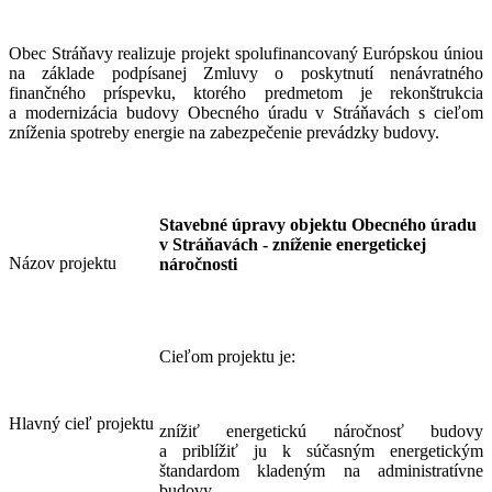
Obec Stráňavy realizuje projekt spolufinancovaný Európskou úniou
na základe podpísanej Zmluvy o poskytnutí nenávratného
finančného príspevku, ktorého predmetom je rekonštrukcia
a modernizácia budovy Obecného úradu v Stráňavách s cieľom
zníženia spotreby energie na zabezpečenie prevádzky budovy.
Stavebné úpravy objektu Obecného úradu
v Stráňavách - zníženie energetickej
Názov projektu
náročnosti
Cieľom projektu je:
Hlavný cieľ projektu
znížiť energetickú náročnosť budovy
a priblížiť ju k súčasným energetickým
štandardom kladeným na administratívne
budovy