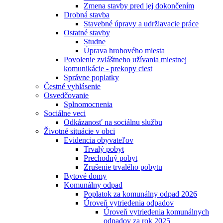
Zmena stavby pred jej dokončením
Drobná stavba
Stavebné úpravy a udržiavacie práce
Ostatné stavby
Studne
Úprava hrobového miesta
Povolenie zvláštneho užívania miestnej
komunikácie - prekopy ciest
Správne poplatky
Čestné vyhlásenie
Osvedčovanie
Splnomocnenia
Sociálne veci
Odkázanosť na sociálnu službu
Životné situácie v obci
Evidencia obyvateľov
Trvalý pobyt
Prechodný pobyt
Zrušenie trvalého pobytu
Bytové domy
Komunálny odpad
Poplatok za komunálny odpad 2026
Úroveň vytriedenia odpadov
Úroveň vytriedenia komunálnych
odpadov za rok 2025