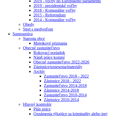
2019 - voľby do Európskeho parlamentu
2019 - prezidentské voľby
2018 - Komunálne voľby
2015 - Referendum
2014 - Komunálne voľby
Obedy
Stret s medveďom
Samospráva
Starosta obce
Majetkové priznania
Obecné zastupiteľstvo
Rokovací poriadok
Nápň práce komisí
Obecné zastupiteľstvo 2022-2026
Zápisnice⁄uznesenia⁄materiály
Archív
Zastupiteľstvo 2018 - 2022
Zápisnice 2018 - 2022
Zastupiteľstvo 2014-2018
Zápisnice 2014-2018
Zastupiteľstvo 2010-2014
Zápisnice 2010-2014
Hlavný kontrolór
Plán práce
Oznámenia týkajúce sa kriminality alebo inej