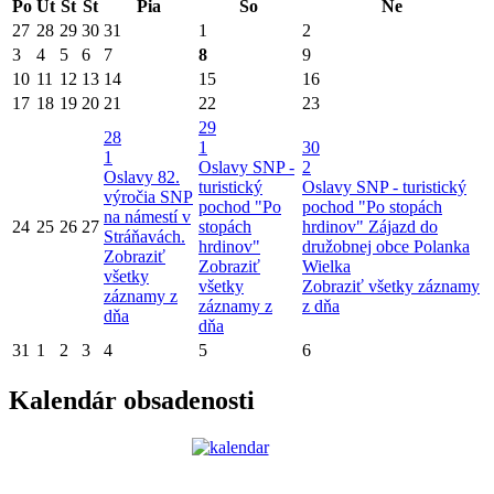
Po
Ut
St
Št
Pia
So
Ne
27
28
29
30
31
1
2
3
4
5
6
7
8
9
10
11
12
13
14
15
16
17
18
19
20
21
22
23
29
28
1
30
1
Oslavy SNP -
2
Oslavy 82.
turistický
Oslavy SNP - turistický
výročia SNP
pochod "Po
pochod "Po stopách
na námestí v
24
25
26
27
stopách
hrdinov"
Zájazd do
Stráňavách.
hrdinov"
družobnej obce Polanka
Zobraziť
Zobraziť
Wielka
všetky
všetky
Zobraziť všetky záznamy
záznamy z
záznamy z
z dňa
dňa
dňa
31
1
2
3
4
5
6
Kalendár obsadenosti