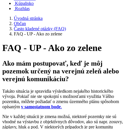
Kúpalisko
Rozhlas
Úvodná stránka
Občan
Často kladené otázky (FAQ)
FAQ - UP - Ako zo zelene
FAQ - UP - Ako zo zelene
Ako mám postupovať, keď je môj
pozemok určený na verejnú zeleň alebo
verejnú komunikáciu?
Takáto situácia je spravidla výsledkom nejakého historického
vývoja. Pokiaľ nie ste spokojní s možnosťami využitia Vášho
pozemku, môžete požiadať o zmenu územného plánu spôsobom
opísaným
v samostatnom bode
.
Nie v každej situácii je zmena možná, niektoré pozemky nie sú
vhodné na výstavbu z objektívnych dôvodov, ako sú napr. zosuvy,
záplavy, hluk a pod. V niektorých prípadoch je pre komunitu