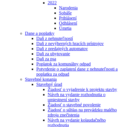
2022
Narodenia
Sobáše
Prihlásení
Odhlásení
Úmrtia
Dane a poplatky
Daň z nehnuteľností
Daň z nevýherných hracích prístrojov
Daň z predajných automatov
Daň za ubytovanie
Daň za psa
Poplatok za komunálny odpad
Potvrdenie o zaplatení dane z nehnuteľnosti a
poplatku za odpad
Stavebné konania
Stavebný úrad
Žiadosť o vyjadrenie k projektu stavby
Návrh na vydanie rozhodnutia o
umiestnení stavby
Žiadosť o stavebné povolenie
Žiadosť o súhlas na prevádzku malého
zdroja znečistenia
Návrh na vydanie kolaudačného
rozhodnutia