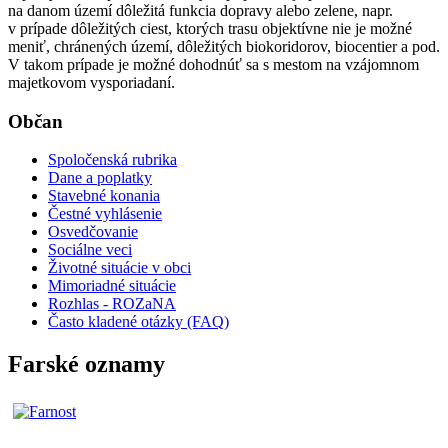
na danom území dôležitá funkcia dopravy alebo zelene, napr.
v prípade dôležitých ciest, ktorých trasu objektívne nie je možné
meniť, chránených území, dôležitých biokoridorov, biocentier a pod.
V takom prípade je možné dohodnúť sa s mestom na vzájomnom
majetkovom vysporiadaní.
Občan
Spoločenská rubrika
Dane a poplatky
Stavebné konania
Čestné vyhlásenie
Osvedčovanie
Sociálne veci
Životné situácie v obci
Mimoriadné situácie
Rozhlas - ROZaNA
Často kladené otázky (FAQ)
Farské oznamy