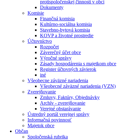
protispoločenskej činnosti v obci
Dokumenty
Komisie
Finančná komisia
Kultúrno-sociálna komisia
Stavebno-bytová komisia
KOVP a životné prostredie
Účtovníctvo
Rozpočet
Záverečný účet obce
Výročné správy
Zásady hospodárenia s majetkom obce
Register účtovných závierok
iné
Všeobecne záväzné nariadenia
Všeobecné záväzné nariadenia (VZN)
Zverejňovanie
Zmluvy, Faktúry, Objednávky
Archív - zverejňovanie
Verejné obstarávanie
Ústredný portál verejnej správy
Informačná povinnosť
Majetok obce
Občan
Spoločenská rubrika