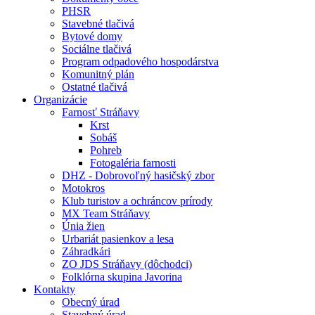
PHSR
Stavebné tlačivá
Bytové domy
Sociálne tlačivá
Program odpadového hospodárstva
Komunitný plán
Ostatné tlačivá
Organizácie
Farnosť Stráňavy
Krst
Sobáš
Pohreb
Fotogaléria farnosti
DHZ - Dobrovoľný hasičský zbor
Motokros
Klub turistov a ochráncov prírody
MX Team Stráňavy
Únia žien
Urbariát pasienkov a lesa
Záhradkári
ZO JDS Stráňavy (dôchodci)
Folklórna skupina Javorina
Kontakty
Obecný úrad
Stavebný úrad