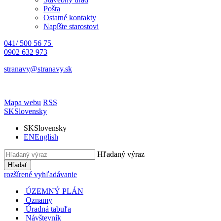
Pošta
Ostatné kontakty
Napíšte starostovi
041/ 500 56 75
0902 632 973
stranavy@stranavy.sk
Mapa webu
RSS
SK
Slovensky
SK
Slovensky
EN
English
Hľadaný výraz
Hľadať
rozšírené vyhľadávanie
ÚZEMNÝ PLÁN
Oznamy
Úradná tabuľa
Návštevník