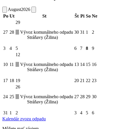
August
2026
Po
Ut
St
Št
Pi
So
Ne
29
27
28
Vývoz komunálneho odpadu
30
31
1
2
Stráňavy (Žilina)
3
4
5
6
7
8
9
12
10
11
Vývoz komunálneho odpadu
13
14
15
16
Stráňavy (Žilina)
17
18
19
20
21
22
23
26
24
25
Vývoz komunálneho odpadu
27
28
29
30
Stráňavy (Žilina)
31
1
2
3
4
5
6
Kalendár zvozu odpadu
Môžete mať záujem