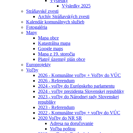
Výsledky
Výsledky 2025
Stráňavské zvesti
Archív Stráňavských zvesti
Kalendár komunálnych služieb
Fotogaléria
Mapy
Mapa obce
Katastrálna mapa
Google maps
Mapa z 19. storočia
Platný územný plán obce
Europrojekty
Voľby
2026 - Komunálne voľby + Voľby do VÚC
2026 - Referendum
2024 - voľby do Európskeho parlamentu
2024 - voľby prezidenta Slovenskej republiky
2023 - voľby do Národnej rady Slovenskej
republiky
2023 - Referendum
2022 - Komunálne voľby + voľby do VÚC
2020 Voľby do NR SR
Adresa na doručovanie
Voľba poštou