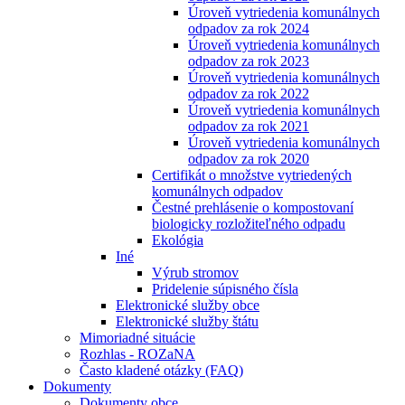
Úroveň vytriedenia komunálnych
odpadov za rok 2024
Úroveň vytriedenia komunálnych
odpadov za rok 2023
Úroveň vytriedenia komunálnych
odpadov za rok 2022
Úroveň vytriedenia komunálnych
odpadov za rok 2021
Úroveň vytriedenia komunálnych
odpadov za rok 2020
Certifikát o množstve vytriedených
komunálnych odpadov
Čestné prehlásenie o kompostovaní
biologicky rozložiteľného odpadu
Ekológia
Iné
Výrub stromov
Pridelenie súpisného čísla
Elektronické služby obce
Elektronické služby štátu
Mimoriadné situácie
Rozhlas - ROZaNA
Často kladené otázky (FAQ)
Dokumenty
Dokumenty obce