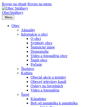
Rovno na obsah
Rovno na menu
Obec
Stráňavy
Menu
Obec
Aktuality
Informácie o obci
O obci
Symboly obce
Štatistické údaje
Demografia
Video a fotogaléria obce
Štatút obce
Počasie
Školstvo
Kultúra
Obecné akcie a termíny
Obecný televízny kanál
Oslavy na Javorinách
Video a fotogaléria
Šport
Kúpalisko
Beh od pamätníka k pamätníku