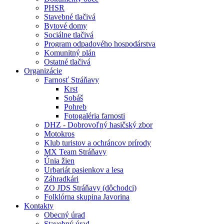
PHSR
Stavebné tlačivá
Bytové domy
Sociálne tlačivá
Program odpadového hospodárstva
Komunitný plán
Ostatné tlačivá
Organizácie
Farnosť Stráňavy
Krst
Sobáš
Pohreb
Fotogaléria farnosti
DHZ - Dobrovoľný hasičský zbor
Motokros
Klub turistov a ochráncov prírody
MX Team Stráňavy
Únia žien
Urbariát pasienkov a lesa
Záhradkári
ZO JDS Stráňavy (dôchodci)
Folklórna skupina Javorina
Kontakty
Obecný úrad
Stavebný úrad