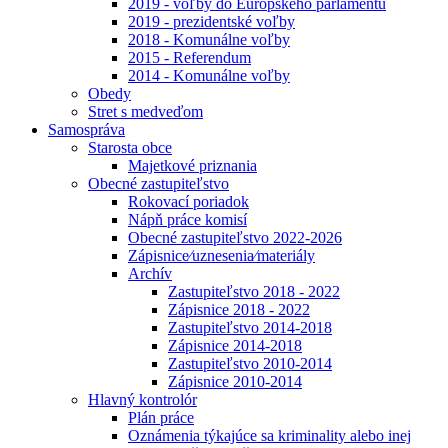
2019 - voľby do Európskeho parlamentu
2019 - prezidentské voľby
2018 - Komunálne voľby
2015 - Referendum
2014 - Komunálne voľby
Obedy
Stret s medveďom
Samospráva
Starosta obce
Majetkové priznania
Obecné zastupiteľstvo
Rokovací poriadok
Nápň práce komisí
Obecné zastupiteľstvo 2022-2026
Zápisnice⁄uznesenia⁄materiály
Archív
Zastupiteľstvo 2018 - 2022
Zápisnice 2018 - 2022
Zastupiteľstvo 2014-2018
Zápisnice 2014-2018
Zastupiteľstvo 2010-2014
Zápisnice 2010-2014
Hlavný kontrolór
Plán práce
Oznámenia týkajúce sa kriminality alebo inej