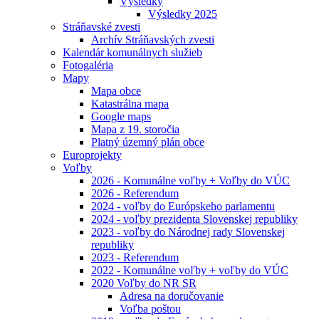
Výsledky
Výsledky 2025
Stráňavské zvesti
Archív Stráňavských zvesti
Kalendár komunálnych služieb
Fotogaléria
Mapy
Mapa obce
Katastrálna mapa
Google maps
Mapa z 19. storočia
Platný územný plán obce
Europrojekty
Voľby
2026 - Komunálne voľby + Voľby do VÚC
2026 - Referendum
2024 - voľby do Európskeho parlamentu
2024 - voľby prezidenta Slovenskej republiky
2023 - voľby do Národnej rady Slovenskej
republiky
2023 - Referendum
2022 - Komunálne voľby + voľby do VÚC
2020 Voľby do NR SR
Adresa na doručovanie
Voľba poštou