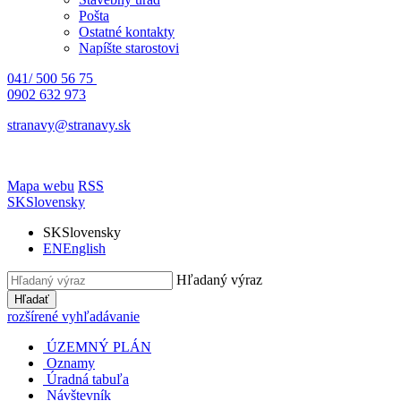
Pošta
Ostatné kontakty
Napíšte starostovi
041/ 500 56 75
0902 632 973
stranavy@stranavy.sk
Mapa webu
RSS
SK
Slovensky
SK
Slovensky
EN
English
Hľadaný výraz
Hľadať
rozšírené vyhľadávanie
ÚZEMNÝ PLÁN
Oznamy
Úradná tabuľa
Návštevník