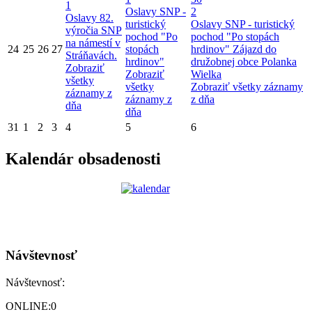
1
Oslavy SNP -
2
Oslavy 82.
turistický
Oslavy SNP - turistický
výročia SNP
pochod "Po
pochod "Po stopách
na námestí v
24
25
26
27
stopách
hrdinov"
Zájazd do
Stráňavách.
hrdinov"
družobnej obce Polanka
Zobraziť
Zobraziť
Wielka
všetky
všetky
Zobraziť všetky záznamy
záznamy z
záznamy z
z dňa
dňa
dňa
31
1
2
3
4
5
6
Kalendár obsadenosti
Návštevnosť
Návštevnosť:
ONLINE:
0