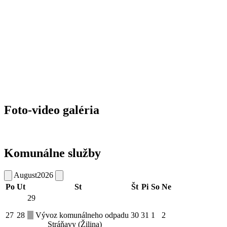
Foto-video galéria
Komunálne služby
August
2026
Po
Ut
St
Št
Pi
So
Ne
29
27
28
Vývoz komunálneho odpadu
30
31
1
2
Stráňavy (Žilina)