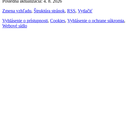
Posledná aktualizácia: 4. 8. 2026
Zmena vzhľadu
,
Štruktúra stránok
,
RSS
,
Vytlačiť
Vyhlásenie o prístupnosti
,
Cookies
,
Vyhlásenie o ochrane súkromia
,
Webové sídlo