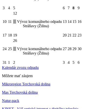
3
4
5
6
7
8
9
12
10
11
Vývoz komunálneho odpadu
13
14
15
16
Stráňavy (Žilina)
17
18
19
20
21
22
23
26
24
25
Vývoz komunálneho odpadu
27
28
29
30
Stráňavy (Žilina)
31
1
2
3
4
5
6
Kalendár zvozu odpadu
Môžete mať záujem
Mikroregion Terchovská dolina
Mas Terchovská dolina
Natur-pack
KINET - Váš optický internet a digitálna televízia