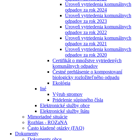
Úroveň vytriedenia komunálnych
odpadov za rok 2024
Úroveň vytriedenia komunálnych
odpadov za rok 2023
Úroveň vytriedenia komunálnych
odpadov za rok 2022
Úroveň vytriedenia komunálnych
odpadov za rok 2021
Úroveň vytriedenia komunálnych
odpadov za rok 2020
Certifikát o množstve vytriedených
komunálnych odpadov
Čestné prehlásenie o kompostovaní
biologicky rozložiteľného odpadu
Ekológia
Iné
Výrub stromov
Pridelenie súpisného čísla
Elektronické služby obce
Elektronické služby štátu
Mimoriadné situácie
Rozhlas - ROZaNA
Často kladené otázky (FAQ)
Dokumenty
Dokumenty obce