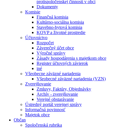
protispoločenskej činnosti v obci
Dokumenty
Komisie
Finančná komisia
Kultúrno-sociálna komisia
Stavebno-bytová komisia
KOVP a životné prostredie
Účtovníctvo
Rozpočet
Záverečný účet obce
Výročné správy
Zásady hospodárenia s majetkom obce
Register účtovných závierok
iné
Všeobecne záväzné nariadenia
Všeobecné záväzné nariadenia (VZN)
Zverejňovanie
Zmluvy, Faktúry, Objednávky
Archív - zverejňovanie
Verejné obstarávanie
Ústredný portál verejnej správy
Informačná povinnosť
Majetok obce
Občan
Spoločenská rubrika