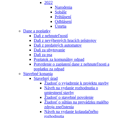
2022
Narodenia
Sobáše
Prihlásení
Odhlásení
Úmrtia
Dane a poplatky
Daň z nehnuteľností
Daň z nevýherných hracích prístrojov
Daň z predajných automatov
Daň za ubytovanie
Daň za psa
Poplatok za komunálny odpad
Potvrdenie o zaplatení dane z nehnuteľnosti a
poplatku za odpad
Stavebné konania
Stavebný úrad
Žiadosť o vyjadrenie k projektu stavby
Návrh na vydanie rozhodnutia o
umiestnení stavby
Žiadosť o stavebné povolenie
Žiadosť o súhlas na prevádzku malého
zdroja znečistenia
Návrh na vydanie kolaudačného
rozhodnutia