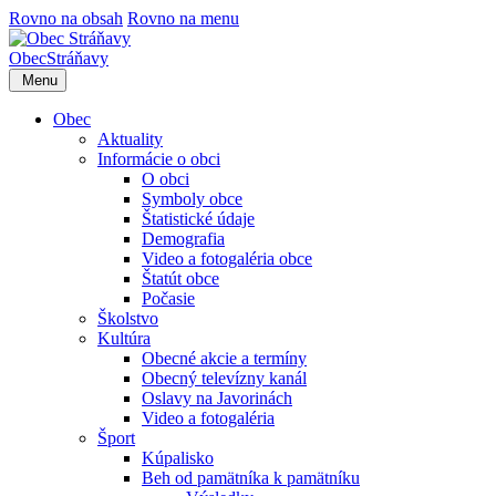
Rovno na obsah
Rovno na menu
Obec
Stráňavy
Menu
Obec
Aktuality
Informácie o obci
O obci
Symboly obce
Štatistické údaje
Demografia
Video a fotogaléria obce
Štatút obce
Počasie
Školstvo
Kultúra
Obecné akcie a termíny
Obecný televízny kanál
Oslavy na Javorinách
Video a fotogaléria
Šport
Kúpalisko
Beh od pamätníka k pamätníku