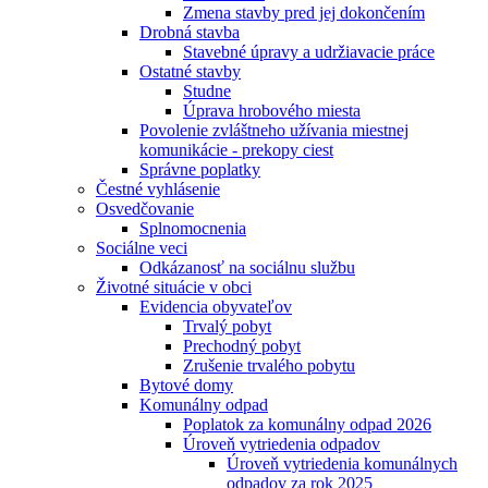
Zmena stavby pred jej dokončením
Drobná stavba
Stavebné úpravy a udržiavacie práce
Ostatné stavby
Studne
Úprava hrobového miesta
Povolenie zvláštneho užívania miestnej
komunikácie - prekopy ciest
Správne poplatky
Čestné vyhlásenie
Osvedčovanie
Splnomocnenia
Sociálne veci
Odkázanosť na sociálnu službu
Životné situácie v obci
Evidencia obyvateľov
Trvalý pobyt
Prechodný pobyt
Zrušenie trvalého pobytu
Bytové domy
Komunálny odpad
Poplatok za komunálny odpad 2026
Úroveň vytriedenia odpadov
Úroveň vytriedenia komunálnych
odpadov za rok 2025