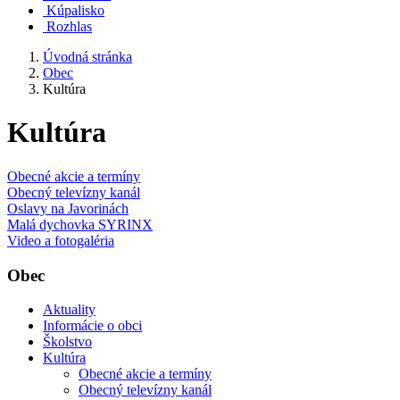
Kúpalisko
Rozhlas
Úvodná stránka
Obec
Kultúra
Kultúra
Obecné akcie a termíny
Obecný televízny kanál
Oslavy na Javorinách
Malá dychovka SYRINX
Video a fotogaléria
Obec
Aktuality
Informácie o obci
Školstvo
Kultúra
Obecné akcie a termíny
Obecný televízny kanál