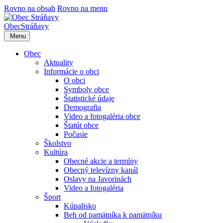
Rovno na obsah
Rovno na menu
Obec
Stráňavy
Menu
Obec
Aktuality
Informácie o obci
O obci
Symboly obce
Štatistické údaje
Demografia
Video a fotogaléria obce
Štatút obce
Počasie
Školstvo
Kultúra
Obecné akcie a termíny
Obecný televízny kanál
Oslavy na Javorinách
Video a fotogaléria
Šport
Kúpalisko
Beh od pamätníka k pamätníku