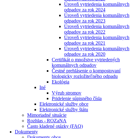
Úroveň vytriedenia komunálnych
odpadov za rok 2024
Úroveň vytriedenia komunálnych
odpadov za rok 2023
Úroveň vytriedenia komunálnych
odpadov za rok 2022
Úroveň vytriedenia komunálnych
odpadov za rok 2021
Úroveň vytriedenia komunálnych
odpadov za rok 2020
Certifikát o množstve vytriedených
komunálnych odpadov
Čestné prehlásenie o kompostovaní
biologicky rozložiteľného odpadu
Ekológia
Iné
Výrub stromov
Pridelenie súpisného čísla
Elektronické služby obce
Elektronické služby štátu
Mimoriadné situácie
Rozhlas - ROZaNA
Často kladené otázky (FAQ)
Dokumenty
Dokumenty obce