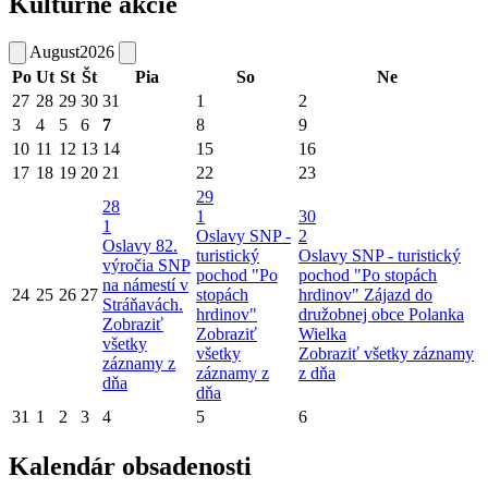
Kultúrne akcie
August
2026
Po
Ut
St
Št
Pia
So
Ne
27
28
29
30
31
1
2
3
4
5
6
7
8
9
10
11
12
13
14
15
16
17
18
19
20
21
22
23
29
28
1
30
1
Oslavy SNP -
2
Oslavy 82.
turistický
Oslavy SNP - turistický
výročia SNP
pochod "Po
pochod "Po stopách
na námestí v
24
25
26
27
stopách
hrdinov"
Zájazd do
Stráňavách.
hrdinov"
družobnej obce Polanka
Zobraziť
Zobraziť
Wielka
všetky
všetky
Zobraziť všetky záznamy
záznamy z
záznamy z
z dňa
dňa
dňa
31
1
2
3
4
5
6
Kalendár obsadenosti