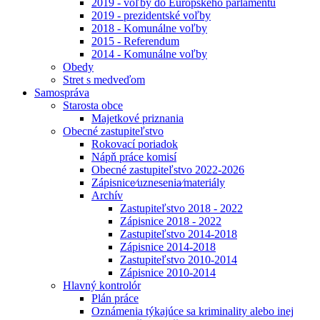
2019 - voľby do Európskeho parlamentu
2019 - prezidentské voľby
2018 - Komunálne voľby
2015 - Referendum
2014 - Komunálne voľby
Obedy
Stret s medveďom
Samospráva
Starosta obce
Majetkové priznania
Obecné zastupiteľstvo
Rokovací poriadok
Nápň práce komisí
Obecné zastupiteľstvo 2022-2026
Zápisnice⁄uznesenia⁄materiály
Archív
Zastupiteľstvo 2018 - 2022
Zápisnice 2018 - 2022
Zastupiteľstvo 2014-2018
Zápisnice 2014-2018
Zastupiteľstvo 2010-2014
Zápisnice 2010-2014
Hlavný kontrolór
Plán práce
Oznámenia týkajúce sa kriminality alebo inej