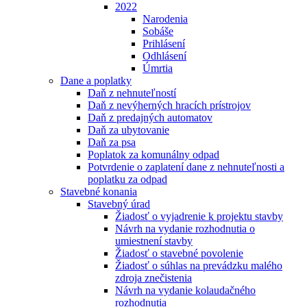
2022
Narodenia
Sobáše
Prihlásení
Odhlásení
Úmrtia
Dane a poplatky
Daň z nehnuteľností
Daň z nevýherných hracích prístrojov
Daň z predajných automatov
Daň za ubytovanie
Daň za psa
Poplatok za komunálny odpad
Potvrdenie o zaplatení dane z nehnuteľnosti a
poplatku za odpad
Stavebné konania
Stavebný úrad
Žiadosť o vyjadrenie k projektu stavby
Návrh na vydanie rozhodnutia o
umiestnení stavby
Žiadosť o stavebné povolenie
Žiadosť o súhlas na prevádzku malého
zdroja znečistenia
Návrh na vydanie kolaudačného
rozhodnutia