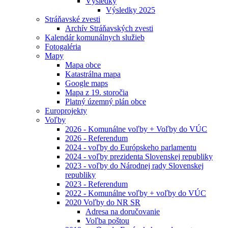
Výsledky
Výsledky 2025
Stráňavské zvesti
Archív Stráňavských zvesti
Kalendár komunálnych služieb
Fotogaléria
Mapy
Mapa obce
Katastrálna mapa
Google maps
Mapa z 19. storočia
Platný územný plán obce
Europrojekty
Voľby
2026 - Komunálne voľby + Voľby do VÚC
2026 - Referendum
2024 - voľby do Európskeho parlamentu
2024 - voľby prezidenta Slovenskej republiky
2023 - voľby do Národnej rady Slovenskej
republiky
2023 - Referendum
2022 - Komunálne voľby + voľby do VÚC
2020 Voľby do NR SR
Adresa na doručovanie
Voľba poštou