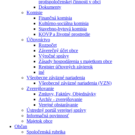
protispoločenskej činnosti v obci
Dokumenty
Komisie
Finančná komisia
Kultúrno-sociálna komisia
Stavebno-bytová komisia
KOVP a životné prostredie
Účtovníctvo
Rozpočet
Záverečný účet obce
Výročné správy
Zásady hospodárenia s majetkom obce
Register účtovných závierok
iné
Všeobecne záväzné nariadenia
Všeobecné záväzné nariadenia (VZN)
Zverejňovanie
Zmluvy, Faktúry, Objednávky
Archív - zverejňovanie
Verejné obstarávanie
Ústredný portál verejnej správy
Informačná povinnosť
Majetok obce
Občan
Spoločenská rubrika