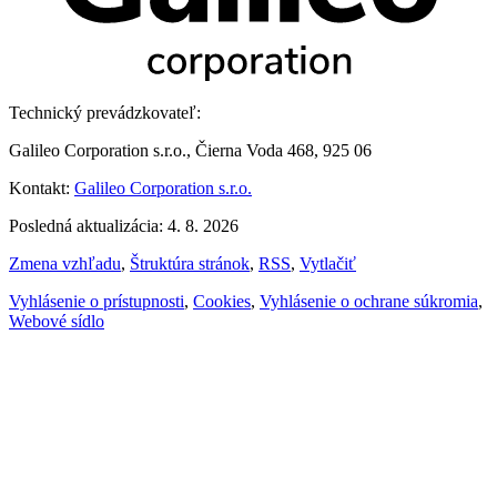
Technický prevádzkovateľ:
Galileo Corporation s.r.o., Čierna Voda 468, 925 06
Kontakt:
Galileo Corporation s.r.o.
Posledná aktualizácia: 4. 8. 2026
Zmena vzhľadu
,
Štruktúra stránok
,
RSS
,
Vytlačiť
Vyhlásenie o prístupnosti
,
Cookies
,
Vyhlásenie o ochrane súkromia
,
Webové sídlo