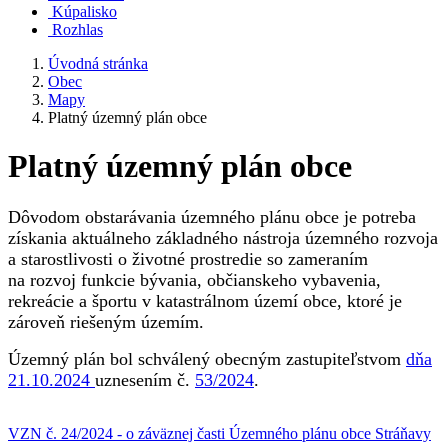
Kúpalisko
Rozhlas
Úvodná stránka
Obec
Mapy
Platný územný plán obce
Platný územný plán obce
Dôvodom obstarávania územného plánu obce je potreba
získania aktuálneho základného nástroja územného rozvoja
a starostlivosti o životné prostredie so zameraním
na rozvoj funkcie bývania, občianskeho vybavenia,
rekreácie a športu v katastrálnom území obce, ktoré je
zároveň riešeným územím.
Územný plán bol schválený obecným zastupiteľstvom
dňa
21.10.2024
uznesením č.
53/2024
.
VZN č. 24/2024 - o záväznej časti Územného plánu obce Stráňavy