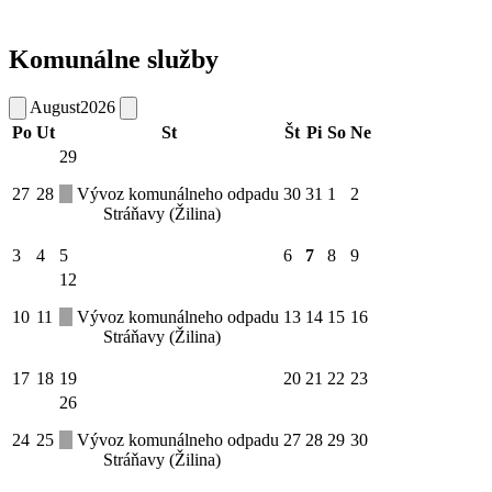
Komunálne služby
August
2026
Po
Ut
St
Št
Pi
So
Ne
29
27
28
Vývoz komunálneho odpadu
30
31
1
2
Stráňavy (Žilina)
3
4
5
6
7
8
9
12
10
11
Vývoz komunálneho odpadu
13
14
15
16
Stráňavy (Žilina)
17
18
19
20
21
22
23
26
24
25
Vývoz komunálneho odpadu
27
28
29
30
Stráňavy (Žilina)