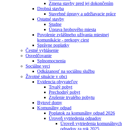
Zmena stavby pred jej dokončením
Drobná stavba
Stavebné úpravy a udržiavacie práce
Ostatné stavby
Studne
Úprava hrobového miesta
Povolenie zvláštneho užívania miestnej
komunikácie - prekopy ciest
Správne poplatky
Čestné vyhlásenie
Osvedčovanie
Splnomocnenia
Sociálne veci
Odkázanosť na sociálnu službu
Životné situácie v obci
Evidencia obyvateľov
Trvalý pobyt
Prechodný pobyt
Zrušenie trvalého pobytu
Bytové domy
Komunálny odpad
Poplatok za komunálny odpad 2026
Úroveň vytriedenia odpadov
Úroveň vytriedenia komunálnych
odpadov za rok 2025