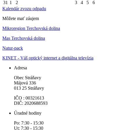
31
1
2
3
4
5
6
Kalendár zvozu odpadu
Môžete mať záujem
Mikroregion Terchovská dolina
Mas Terchovská dolina
Natur-pack
KINET - Váš optický internet a digitálna televízia
Adresa
Obec Stráňavy
Májová 336
013 25 Stráňavy
IČO : 00321613
DIČ: 2020688593
Úradné hodiny
Po: 7:30 - 15:30
Ut: 7:30 - 15:30