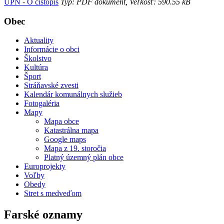
ÚPN - O čistopis
Typ: PDF dokument, Veľkosť: 590.55 kB
Obec
Aktuality
Informácie o obci
Školstvo
Kultúra
Šport
Stráňavské zvesti
Kalendár komunálnych služieb
Fotogaléria
Mapy
Mapa obce
Katastrálna mapa
Google maps
Mapa z 19. storočia
Platný územný plán obce
Europrojekty
Voľby
Obedy
Stret s medveďom
Farské oznamy