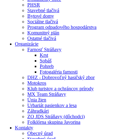
PHSR
Stavebné tlačivá
Bytové domy
Sociálne tlačivá
Program odpadového hospodárstva
Komunitný plán
Ostatné tlačivá
Organizácie
Farnosť Stráňavy
Krst
Sobáš
Pohreb
Fotogaléria farnosti
DHZ - Dobrovoľný hasičský zbor
Motokros
Klub turistov a ochráncov prírody
MX Team Stráňavy
Únia žien
Urbariát pasienkov a lesa
Záhradkári
ZO JDS Stráňavy (dôchodci)
Folklórna skupina Javorina
Kontakty
Obecný úrad
Stavebný úrad