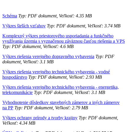
Schéma
Typ: PDF dokument, Veľkosť: 4.35 MB
Výkres širších vzťahov
Typ: PDF dokument, Veľkosť: 3.74 MB
Komplexný výkres priestorového usporiadania a funkčného
využívania územia s vyznačenou záväznou časťou riešenia a VPS
Typ: PDF dokument, Veľkosť: 4.6 MB
Výkres riešenia verejného dopravného vybavenia
Typ: PDF
dokument, Veľkosť: 3.1 MB
Výkres riešenia verejného technického vybavenia - vodné
hospodárstvo
Typ: PDF dokument, Veľkosť: 2.93 MB
Výkres riešenia verejného technického vybavenia - energetika,
telekomunikácie
Typ: PDF dokument, Veľkosť: 3.1 MB
Vyhodnotenie dôsledkov stavebných zámerov a iných zámerov
na PP
Typ: PDF dokument, Veľkosť: 2.79 MB
Výkres ochrany prírody a tvorby krajiny
Typ: PDF dokument,
Veľkosť: 4.34 MB