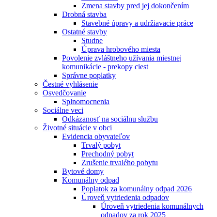
Zmena stavby pred jej dokončením
Drobná stavba
Stavebné úpravy a udržiavacie práce
Ostatné stavby
Studne
Úprava hrobového miesta
Povolenie zvláštneho užívania miestnej
komunikácie - prekopy ciest
Správne poplatky
Čestné vyhlásenie
Osvedčovanie
Splnomocnenia
Sociálne veci
Odkázanosť na sociálnu službu
Životné situácie v obci
Evidencia obyvateľov
Trvalý pobyt
Prechodný pobyt
Zrušenie trvalého pobytu
Bytové domy
Komunálny odpad
Poplatok za komunálny odpad 2026
Úroveň vytriedenia odpadov
Úroveň vytriedenia komunálnych
odpadov za rok 2025