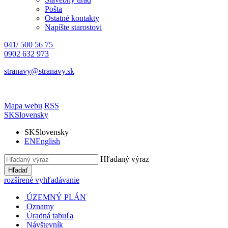
Pošta
Ostatné kontakty
Napíšte starostovi
041/ 500 56 75
0902 632 973
stranavy@stranavy.sk
Mapa webu
RSS
SK
Slovensky
SK
Slovensky
EN
English
Hľadaný výraz
Hľadať
rozšírené vyhľadávanie
ÚZEMNÝ PLÁN
Oznamy
Úradná tabuľa
Návštevník