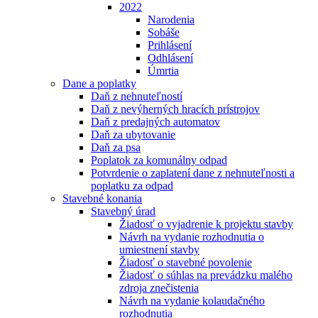
2022
Narodenia
Sobáše
Prihlásení
Odhlásení
Úmrtia
Dane a poplatky
Daň z nehnuteľností
Daň z nevýherných hracích prístrojov
Daň z predajných automatov
Daň za ubytovanie
Daň za psa
Poplatok za komunálny odpad
Potvrdenie o zaplatení dane z nehnuteľnosti a
poplatku za odpad
Stavebné konania
Stavebný úrad
Žiadosť o vyjadrenie k projektu stavby
Návrh na vydanie rozhodnutia o
umiestnení stavby
Žiadosť o stavebné povolenie
Žiadosť o súhlas na prevádzku malého
zdroja znečistenia
Návrh na vydanie kolaudačného
rozhodnutia