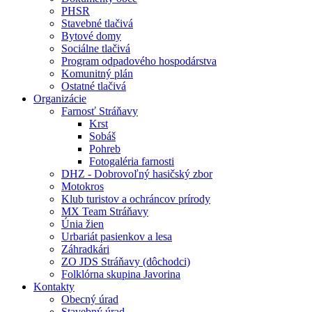
PHSR
Stavebné tlačivá
Bytové domy
Sociálne tlačivá
Program odpadového hospodárstva
Komunitný plán
Ostatné tlačivá
Organizácie
Farnosť Stráňavy
Krst
Sobáš
Pohreb
Fotogaléria farnosti
DHZ - Dobrovoľný hasičský zbor
Motokros
Klub turistov a ochráncov prírody
MX Team Stráňavy
Únia žien
Urbariát pasienkov a lesa
Záhradkári
ZO JDS Stráňavy (dôchodci)
Folklórna skupina Javorina
Kontakty
Obecný úrad
Stavebný úrad