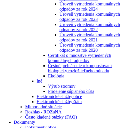
Úroveň vytriedenia komunálnych
odpadov za rok 2024
Úroveň vytriedenia komunálnych
odpadov za rok 2023
Úroveň vytriedenia komunálnych
odpadov za rok 2022
Úroveň vytriedenia komunálnych
odpadov za rok 2021
Úroveň vytriedenia komunálnych
odpadov za rok 2020
Certifikát o množstve vytriedených
komunálnych odpadov
Čestné prehlásenie o kompostovaní
biologicky rozložiteľného odpadu
Ekológia
Iné
Výrub stromov
Pridelenie súpisného čísla
Elektronické služby obce
Elektronické služby štátu
Mimoriadné situácie
Rozhlas - ROZaNA
Často kladené otázky (FAQ)
Dokumenty
Dokumenty obce