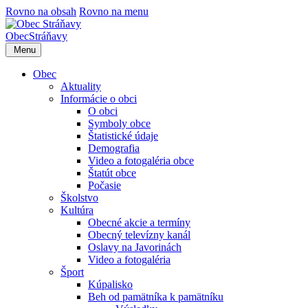
Rovno na obsah
Rovno na menu
Obec
Stráňavy
Menu
Obec
Aktuality
Informácie o obci
O obci
Symboly obce
Štatistické údaje
Demografia
Video a fotogaléria obce
Štatút obce
Počasie
Školstvo
Kultúra
Obecné akcie a termíny
Obecný televízny kanál
Oslavy na Javorinách
Video a fotogaléria
Šport
Kúpalisko
Beh od pamätníka k pamätníku