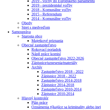
2019 - voľby do Európskeho parlamentu
2019 - prezidentské voľby
2018 - Komunálne voľby
2015 - Referendum
2014 - Komunálne voľby
Obedy
Stret s medveďom
Samospráva
Starosta obce
Majetkové priznania
Obecné zastupiteľstvo
Rokovací poriadok
Nápň práce komisí
Obecné zastupiteľstvo 2022-2026
Zápisnice⁄uznesenia⁄materiály
Archív
Zastupiteľstvo 2018 - 2022
Zápisnice 2018 - 2022
Zastupiteľstvo 2014-2018
Zápisnice 2014-2018
Zastupiteľstvo 2010-2014
Zápisnice 2010-2014
Hlavný kontrolór
Plán práce
Oznámenia týkajúce sa kriminality alebo inej