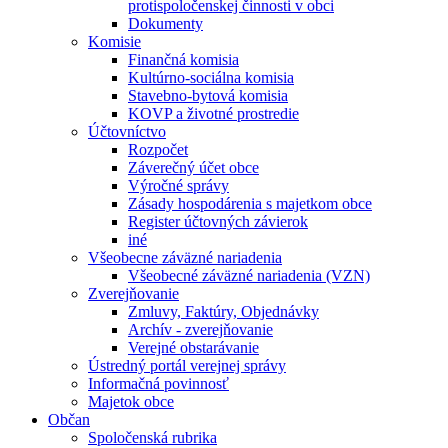
protispoločenskej činnosti v obci
Dokumenty
Komisie
Finančná komisia
Kultúrno-sociálna komisia
Stavebno-bytová komisia
KOVP a životné prostredie
Účtovníctvo
Rozpočet
Záverečný účet obce
Výročné správy
Zásady hospodárenia s majetkom obce
Register účtovných závierok
iné
Všeobecne záväzné nariadenia
Všeobecné záväzné nariadenia (VZN)
Zverejňovanie
Zmluvy, Faktúry, Objednávky
Archív - zverejňovanie
Verejné obstarávanie
Ústredný portál verejnej správy
Informačná povinnosť
Majetok obce
Občan
Spoločenská rubrika