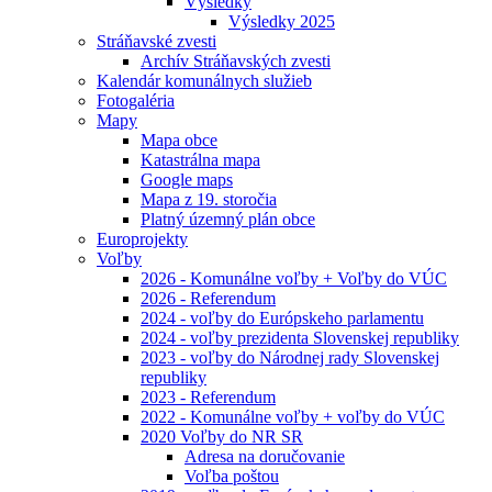
Výsledky
Výsledky 2025
Stráňavské zvesti
Archív Stráňavských zvesti
Kalendár komunálnych služieb
Fotogaléria
Mapy
Mapa obce
Katastrálna mapa
Google maps
Mapa z 19. storočia
Platný územný plán obce
Europrojekty
Voľby
2026 - Komunálne voľby + Voľby do VÚC
2026 - Referendum
2024 - voľby do Európskeho parlamentu
2024 - voľby prezidenta Slovenskej republiky
2023 - voľby do Národnej rady Slovenskej
republiky
2023 - Referendum
2022 - Komunálne voľby + voľby do VÚC
2020 Voľby do NR SR
Adresa na doručovanie
Voľba poštou