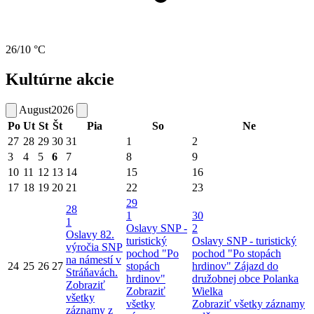
26/10 °C
Kultúrne akcie
August
2026
Po
Ut
St
Št
Pia
So
Ne
27
28
29
30
31
1
2
3
4
5
6
7
8
9
10
11
12
13
14
15
16
17
18
19
20
21
22
23
29
28
1
30
1
Oslavy SNP -
2
Oslavy 82.
turistický
Oslavy SNP - turistický
výročia SNP
pochod "Po
pochod "Po stopách
na námestí v
24
25
26
27
stopách
hrdinov"
Zájazd do
Stráňavách.
hrdinov"
družobnej obce Polanka
Zobraziť
Zobraziť
Wielka
všetky
všetky
Zobraziť všetky záznamy
záznamy z