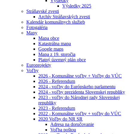
Výsledky
Výsledky 2025
Stráňavské zvesti
Archív Stráňavských zvesti
Kalendár komunálnych služieb
Fotogaléria
Mapy
Mapa obce
Katastrálna mapa
Google maps
Mapa z 19. storočia
Platný územný plán obce
Europrojekty
Voľby
2026 - Komunálne voľby + Voľby do VÚC
2026 - Referendum
2024 - voľby do Európskeho parlamentu
2024 - voľby prezidenta Slovenskej republiky
2023 - voľby do Národnej rady Slovenskej
republiky
2023 - Referendum
2022 - Komunálne voľby + voľby do VÚC
2020 Voľby do NR SR
Adresa na doručovanie
Voľba poštou