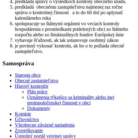
predkladá správy o výsledkoch kontroly obecného úradu.
predkladá obecnému zastupiteľstvu najmenej raz ročne
správu o kontrolnej činnosti a to do 60 dní po uplynutí
kalendárneho roka
spolupracuje so štátnymi orgánmi vo veciach kontroly
hospodárenia s prostriedkami pridelených obci zo štátneho
rozpočtu alebo zo štrukturálnych fondov Európskej únie
vybavuje šťažnosti, ak tak ustanovuje osobitný zákon
je povinný vykonať kontrolu, ak ho o to požiada obecné
zastupiteľstvo.
Samospráva
Starosta obce
Obecné zastupiteľstvo
Hlavný kontrolór
Plán práce
Oznámenia týkajúce sa kriminality alebo inej
protispoločenskej činnosti v obci
Dokumenty
Komisie
Účtovníctvo
Všeobecne záväzné nariadenia
Zverejňovanie
Ústredný portál verejnej správy