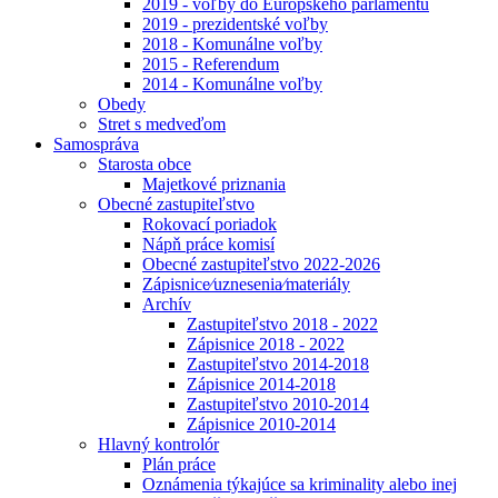
2019 - voľby do Európskeho parlamentu
2019 - prezidentské voľby
2018 - Komunálne voľby
2015 - Referendum
2014 - Komunálne voľby
Obedy
Stret s medveďom
Samospráva
Starosta obce
Majetkové priznania
Obecné zastupiteľstvo
Rokovací poriadok
Nápň práce komisí
Obecné zastupiteľstvo 2022-2026
Zápisnice⁄uznesenia⁄materiály
Archív
Zastupiteľstvo 2018 - 2022
Zápisnice 2018 - 2022
Zastupiteľstvo 2014-2018
Zápisnice 2014-2018
Zastupiteľstvo 2010-2014
Zápisnice 2010-2014
Hlavný kontrolór
Plán práce
Oznámenia týkajúce sa kriminality alebo inej