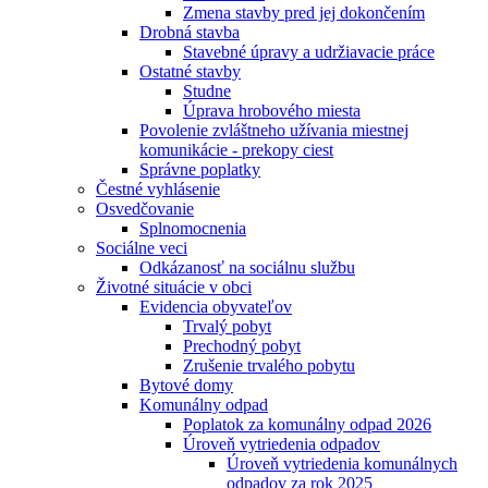
Zmena stavby pred jej dokončením
Drobná stavba
Stavebné úpravy a udržiavacie práce
Ostatné stavby
Studne
Úprava hrobového miesta
Povolenie zvláštneho užívania miestnej
komunikácie - prekopy ciest
Správne poplatky
Čestné vyhlásenie
Osvedčovanie
Splnomocnenia
Sociálne veci
Odkázanosť na sociálnu službu
Životné situácie v obci
Evidencia obyvateľov
Trvalý pobyt
Prechodný pobyt
Zrušenie trvalého pobytu
Bytové domy
Komunálny odpad
Poplatok za komunálny odpad 2026
Úroveň vytriedenia odpadov
Úroveň vytriedenia komunálnych
odpadov za rok 2025