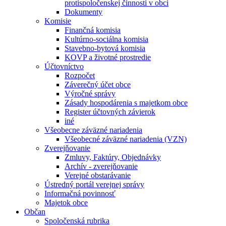
protispoločenskej činnosti v obci
Dokumenty
Komisie
Finančná komisia
Kultúrno-sociálna komisia
Stavebno-bytová komisia
KOVP a životné prostredie
Účtovníctvo
Rozpočet
Záverečný účet obce
Výročné správy
Zásady hospodárenia s majetkom obce
Register účtovných závierok
iné
Všeobecne záväzné nariadenia
Všeobecné záväzné nariadenia (VZN)
Zverejňovanie
Zmluvy, Faktúry, Objednávky
Archív - zverejňovanie
Verejné obstarávanie
Ústredný portál verejnej správy
Informačná povinnosť
Majetok obce
Občan
Spoločenská rubrika