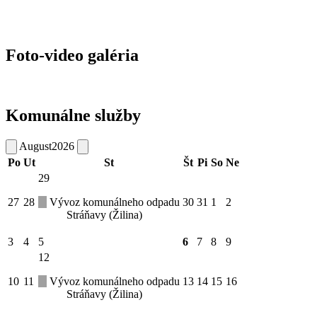
Foto-video galéria
Komunálne služby
August
2026
Po
Ut
St
Št
Pi
So
Ne
29
27
28
Vývoz komunálneho odpadu
30
31
1
2
Stráňavy (Žilina)
3
4
5
6
7
8
9
12
10
11
Vývoz komunálneho odpadu
13
14
15
16
Stráňavy (Žilina)