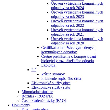
Úroveň vytriedenia komunálnych
odpadov za rok 2024
Úroveň vytriedenia komunálnych
odpadov za rok 2023
Úroveň vytriedenia komunálnych
odpadov za rok 2022
Úroveň vytriedenia komunálnych
odpadov za rok 2021
Úroveň vytriedenia komunálnych
odpadov za rok 2020
Certifikát o množstve vytriedených
komunálnych odpadov
Čestné prehlásenie o kompostovaní
biologicky rozložiteľného odpadu
Ekológia
Iné
Výrub stromov
Pridelenie súpisného čísla
Elektronické služby obce
Elektronické služby štátu
Mimoriadné situácie
Rozhlas - ROZaNA
Často kladené otázky (FAQ)
Dokumenty
Dokumenty obce