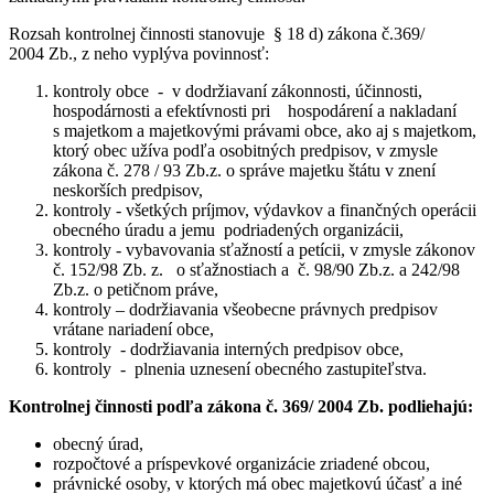
Rozsah kontrolnej činnosti stanovuje § 18 d) zákona č.369/
2004 Zb., z neho vyplýva povinnosť:
kontroly obce - v dodržiavaní zákonnosti, účinnosti,
hospodárnosti a efektívnosti pri hospodárení a nakladaní
s majetkom a majetkovými právami obce, ako aj s majetkom,
ktorý obec užíva podľa osobitných predpisov, v zmysle
zákona č. 278 / 93 Zb.z. o správe majetku štátu v znení
neskorších predpisov,
kontroly - všetkých príjmov, výdavkov a finančných operácii
obecného úradu a jemu podriadených organizácii,
kontroly - vybavovania sťažností a petícii, v zmysle zákonov
č. 152/98 Zb. z. o sťažnostiach a č. 98/90 Zb.z. a 242/98
Zb.z. o petičnom práve,
kontroly – dodržiavania všeobecne právnych predpisov
vrátane nariadení obce,
kontroly - dodržiavania interných predpisov obce,
kontroly - plnenia uznesení obecného zastupiteľstva.
Kontrolnej činnosti podľa zákona č. 369/ 2004 Zb. podliehajú:
obecný úrad,
rozpočtové a príspevkové organizácie zriadené obcou,
právnické osoby, v ktorých má obec majetkovú účasť a iné