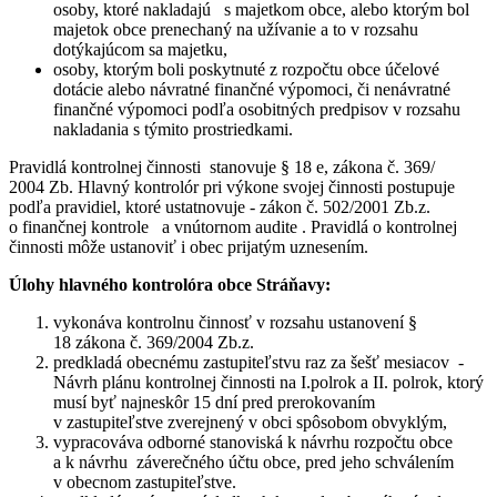
osoby, ktoré nakladajú s majetkom obce, alebo ktorým bol
majetok obce prenechaný na užívanie a to v rozsahu
dotýkajúcom sa majetku,
osoby, ktorým boli poskytnuté z rozpočtu obce účelové
dotácie alebo návratné finančné výpomoci, či nenávratné
finančné výpomoci podľa osobitných predpisov v rozsahu
nakladania s týmito prostriedkami.
Pravidlá kontrolnej činnosti stanovuje § 18 e, zákona č. 369/
2004 Zb. Hlavný kontrolór pri výkone svojej činnosti postupuje
podľa pravidiel, ktoré ustatnovuje - zákon č. 502/2001 Zb.z.
o finančnej kontrole a vnútornom audite . Pravidlá o kontrolnej
činnosti môže ustanoviť i obec prijatým uznesením.
Úlohy hlavného kontrolóra obce Stráňavy:
vykonáva kontrolnu činnosť v rozsahu ustanovení §
18 zákona č. 369/2004 Zb.z.
predkladá obecnému zastupiteľstvu raz za šešť mesiacov -
Návrh plánu kontrolnej činnosti na I.polrok a II. polrok, ktorý
musí byť najneskôr 15 dní pred prerokovaním
v zastupiteľstve zverejnený v obci spôsobom obvyklým,
vypracováva odborné stanoviská k návrhu rozpočtu obce
a k návrhu záverečného účtu obce, pred jeho schválením
v obecnom zastupiteľstve.