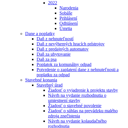
2022
Narodenia
Sobáše
Prihlásení
Odhlásení
Úmrtia
Dane a poplatky
Daň z nehnuteľností
Daň z nevýherných hracích prístrojov
Daň z predajných automatov
Daň za ubytovanie
Daň za psa
Poplatok za komunálny odpad
Potvrdenie o zaplatení dane z nehnuteľnosti a
poplatku za odpad
Stavebné konania
Stavebný úrad
Žiadosť o vyjadrenie k projektu stavby
Návrh na vydanie rozhodnutia o
umiestnení stavby
Žiadosť o stavebné povolenie
Žiadosť o súhlas na prevádzku malého
zdroja znečistenia
Návrh na vydanie kolaudačného
rozhodnutia