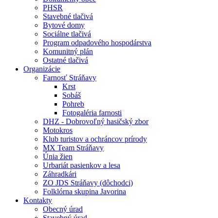
PHSR
Stavebné tlačivá
Bytové domy
Sociálne tlačivá
Program odpadového hospodárstva
Komunitný plán
Ostatné tlačivá
Organizácie
Farnosť Stráňavy
Krst
Sobáš
Pohreb
Fotogaléria farnosti
DHZ - Dobrovoľný hasičský zbor
Motokros
Klub turistov a ochráncov prírody
MX Team Stráňavy
Únia žien
Urbariát pasienkov a lesa
Záhradkári
ZO JDS Stráňavy (dôchodci)
Folklórna skupina Javorina
Kontakty
Obecný úrad
Stavebný úrad