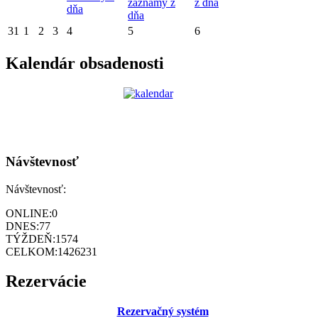
záznamy z
z dňa
dňa
dňa
31
1
2
3
4
5
6
Kalendár obsadenosti
Návštevnosť
Návštevnosť:
ONLINE:
0
DNES:
77
TÝŽDEŇ:
1574
CELKOM:
1426231
Rezervácie
Rezervačný systém