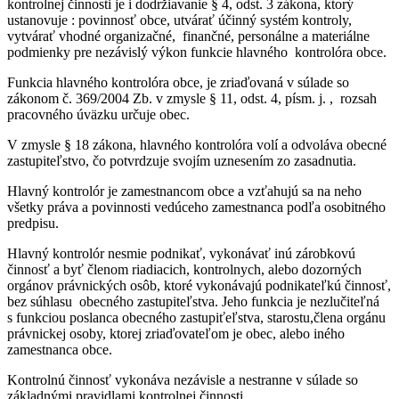
kontrolnej činnosti je i dodržiavanie § 4, odst. 3 zákona, ktorý
ustanovuje : povinnosť obce, utvárať účinný systém kontroly,
vytvárať vhodné organizačné, finančné, personálne a materiálne
podmienky pre nezávislý výkon funkcie hlavného kontrolóra obce.
Funkcia hlavného kontrolóra obce, je zriaďovaná v súlade so
zákonom č. 369/2004 Zb. v zmysle § 11, odst. 4, písm. j. , rozsah
pracovného úväzku určuje obec.
V zmysle § 18 zákona, hlavného kontrolóra volí a odvoláva obecné
zastupiteľstvo, čo potvrdzuje svojím uznesením zo zasadnutia.
Hlavný kontrolór je zamestnancom obce a vzťahujú sa na neho
všetky práva a povinnosti vedúceho zamestnanca podľa osobitného
predpisu.
Hlavný kontrolór nesmie podnikať, vykonávať inú zárobkovú
činnosť a byť členom riadiacich, kontrolnych, alebo dozorných
orgánov právnických osôb, ktoré vykonávajú podnikateľkú činnosť,
bez súhlasu obecného zastupiteľstva. Jeho funkcia je nezlučiteľná
s funkciou poslanca obecného zastupiťeľstva, starostu,člena orgánu
právnickej osoby, ktorej zriaďovateľom je obec, alebo iného
zamestnanca obce.
Kontrolnú činnosť vykonáva nezávisle a nestranne v súlade so
základnými pravidlami kontrolnej činnosti.