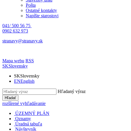
Pošta
Ostatné kontakty
Napíšte starostovi
041/ 500 56 75
0902 632 973
stranavy@stranavy.sk
Mapa webu
RSS
SK
Slovensky
SK
Slovensky
EN
English
Hľadaný výraz
Hľadať
rozšírené vyhľadávanie
ÚZEMNÝ PLÁN
Oznamy
Úradná tabuľa
Návštevník