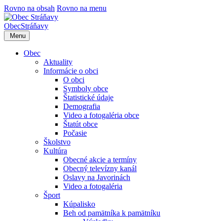
Rovno na obsah
Rovno na menu
Obec
Stráňavy
Menu
Obec
Aktuality
Informácie o obci
O obci
Symboly obce
Štatistické údaje
Demografia
Video a fotogaléria obce
Štatút obce
Počasie
Školstvo
Kultúra
Obecné akcie a termíny
Obecný televízny kanál
Oslavy na Javorinách
Video a fotogaléria
Šport
Kúpalisko
Beh od pamätníka k pamätníku