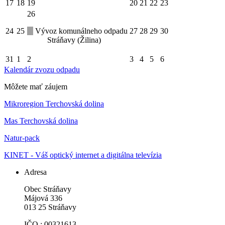
17
18
19
20
21
22
23
26
24
25
Vývoz komunálneho odpadu
27
28
29
30
Stráňavy (Žilina)
31
1
2
3
4
5
6
Kalendár zvozu odpadu
Môžete mať záujem
Mikroregion Terchovská dolina
Mas Terchovská dolina
Natur-pack
KINET - Váš optický internet a digitálna televízia
Adresa
Obec Stráňavy
Májová 336
013 25 Stráňavy
IČO : 00321613