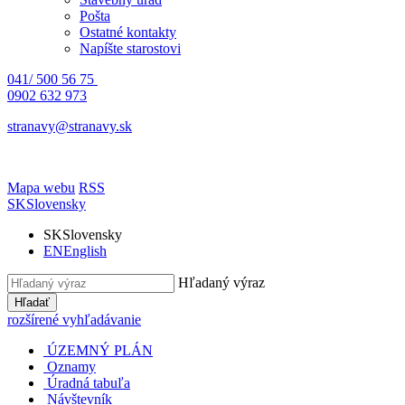
Pošta
Ostatné kontakty
Napíšte starostovi
041/ 500 56 75
0902 632 973
stranavy@stranavy.sk
Mapa webu
RSS
SK
Slovensky
SK
Slovensky
EN
English
Hľadaný výraz
Hľadať
rozšírené vyhľadávanie
ÚZEMNÝ PLÁN
Oznamy
Úradná tabuľa
Návštevník