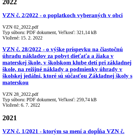
2022
VZN č. 2/2022 - o poplatkoch vyberaných v obci
VZN 02_2022.pdf
Typ súboru: PDF dokument, Veľkosť: 321,14 kB
Vložené:
15. 2. 2022
VZN č. 28/2022 - o výške príspevku na čiastočnú
úhradu nákladov za pobyt dieťaťa a žiaka v
materskej škole, v školskom klube detí pri základnej
škole, na režijné náklady a podmienky úhrady v
školskej jedálni, ktoré sú súčasťou Základnej školy s
materskou
VZN 28_2022.pdf
Typ súboru: PDF dokument, Veľkosť: 259,74 kB
Vložené:
6. 7. 2022
2021
VZN č. 1/2021 - ktorým sa mení a dopĺňa VZN č.