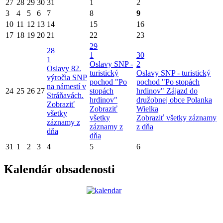
27
28
29
30
31
1
2
3
4
5
6
7
8
9
10
11
12
13
14
15
16
17
18
19
20
21
22
23
29
28
1
30
1
Oslavy SNP -
2
Oslavy 82.
turistický
Oslavy SNP - turistický
výročia SNP
pochod "Po
pochod "Po stopách
na námestí v
24
25
26
27
stopách
hrdinov"
Zájazd do
Stráňavách.
hrdinov"
družobnej obce Polanka
Zobraziť
Zobraziť
Wielka
všetky
všetky
Zobraziť všetky záznamy
záznamy z
záznamy z
z dňa
dňa
dňa
31
1
2
3
4
5
6
Kalendár obsadenosti