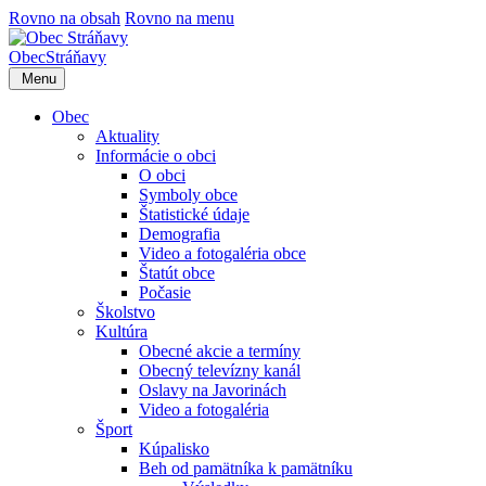
Rovno na obsah
Rovno na menu
Obec
Stráňavy
Menu
Obec
Aktuality
Informácie o obci
O obci
Symboly obce
Štatistické údaje
Demografia
Video a fotogaléria obce
Štatút obce
Počasie
Školstvo
Kultúra
Obecné akcie a termíny
Obecný televízny kanál
Oslavy na Javorinách
Video a fotogaléria
Šport
Kúpalisko
Beh od pamätníka k pamätníku