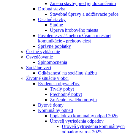
Zmena stavby pred jej dokončením
Drobná stavba
Stavebné úpravy a udržiavacie práce
Ostatné stavby
Studne
Úprava hrobového miesta
Povolenie zvláštneho užívania miestnej
komunikácie - prekopy ciest
Správne poplatky
Čestné vyhlásenie
Osvedčovanie
Splnomocnenia
Sociálne veci
Odkázanosť na sociálnu službu
Životné situácie v obci
Evidencia obyvateľov
Trvalý pobyt
Prechodný pobyt
Zrušenie trvalého pobytu
Bytové domy
Komunálny odpad
Poplatok za komunálny odpad 2026
Úroveň vytriedenia odpadov
Úroveň vytriedenia komunálnych
odpadov za rok 2025