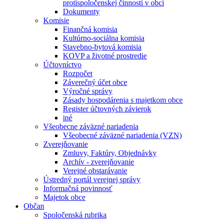
protispoločenskej činnosti v obci
Dokumenty
Komisie
Finančná komisia
Kultúrno-sociálna komisia
Stavebno-bytová komisia
KOVP a životné prostredie
Účtovníctvo
Rozpočet
Záverečný účet obce
Výročné správy
Zásady hospodárenia s majetkom obce
Register účtovných závierok
iné
Všeobecne záväzné nariadenia
Všeobecné záväzné nariadenia (VZN)
Zverejňovanie
Zmluvy, Faktúry, Objednávky
Archív - zverejňovanie
Verejné obstarávanie
Ústredný portál verejnej správy
Informačná povinnosť
Majetok obce
Občan
Spoločenská rubrika