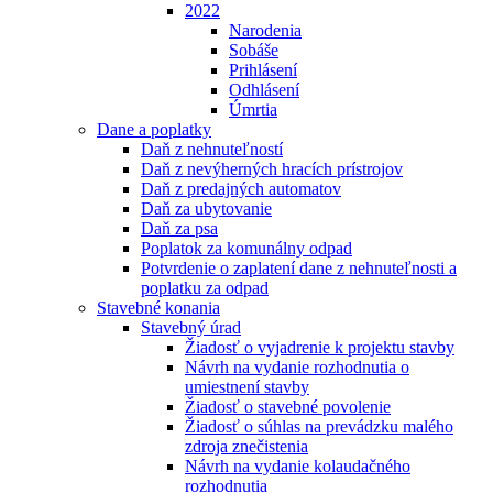
2022
Narodenia
Sobáše
Prihlásení
Odhlásení
Úmrtia
Dane a poplatky
Daň z nehnuteľností
Daň z nevýherných hracích prístrojov
Daň z predajných automatov
Daň za ubytovanie
Daň za psa
Poplatok za komunálny odpad
Potvrdenie o zaplatení dane z nehnuteľnosti a
poplatku za odpad
Stavebné konania
Stavebný úrad
Žiadosť o vyjadrenie k projektu stavby
Návrh na vydanie rozhodnutia o
umiestnení stavby
Žiadosť o stavebné povolenie
Žiadosť o súhlas na prevádzku malého
zdroja znečistenia
Návrh na vydanie kolaudačného
rozhodnutia