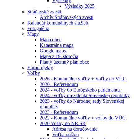
Výsledky
Výsledky 2025
Stráňavské zvesti
Archív Stráňavských zvesti
Kalendár komunálnych služieb
Fotogaléria
Mapy
Mapa obce
Katastrálna mapa
Google maps
Mapa z 19. storočia
Platný územný plán obce
Europrojekty
Voľby
2026 - Komunálne voľby + Voľby do VÚC
2026 - Referendum
2024 - voľby do Európskeho parlamentu
2024 - voľby prezidenta Slovenskej republiky
2023 - voľby do Národnej rady Slovenskej
republiky
2023 - Referendum
2022 - Komunálne voľby + voľby do VÚC
2020 Voľby do NR SR
Adresa na doručovanie
Voľba poštou