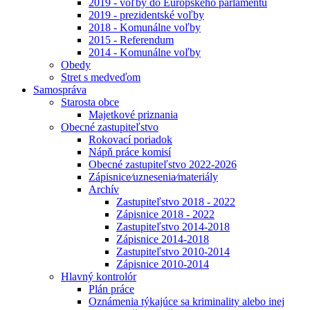
2019 - voľby do Európskeho parlamentu
2019 - prezidentské voľby
2018 - Komunálne voľby
2015 - Referendum
2014 - Komunálne voľby
Obedy
Stret s medveďom
Samospráva
Starosta obce
Majetkové priznania
Obecné zastupiteľstvo
Rokovací poriadok
Nápň práce komisí
Obecné zastupiteľstvo 2022-2026
Zápisnice⁄uznesenia⁄materiály
Archív
Zastupiteľstvo 2018 - 2022
Zápisnice 2018 - 2022
Zastupiteľstvo 2014-2018
Zápisnice 2014-2018
Zastupiteľstvo 2010-2014
Zápisnice 2010-2014
Hlavný kontrolór
Plán práce
Oznámenia týkajúce sa kriminality alebo inej