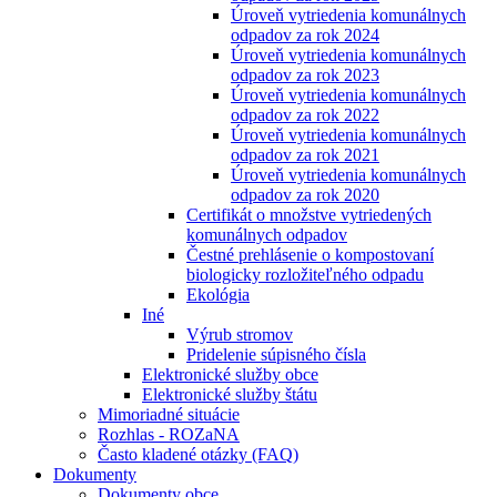
Úroveň vytriedenia komunálnych
odpadov za rok 2024
Úroveň vytriedenia komunálnych
odpadov za rok 2023
Úroveň vytriedenia komunálnych
odpadov za rok 2022
Úroveň vytriedenia komunálnych
odpadov za rok 2021
Úroveň vytriedenia komunálnych
odpadov za rok 2020
Certifikát o množstve vytriedených
komunálnych odpadov
Čestné prehlásenie o kompostovaní
biologicky rozložiteľného odpadu
Ekológia
Iné
Výrub stromov
Pridelenie súpisného čísla
Elektronické služby obce
Elektronické služby štátu
Mimoriadné situácie
Rozhlas - ROZaNA
Často kladené otázky (FAQ)
Dokumenty
Dokumenty obce