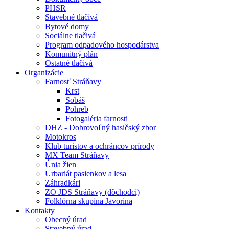
PHSR
Stavebné tlačivá
Bytové domy
Sociálne tlačivá
Program odpadového hospodárstva
Komunitný plán
Ostatné tlačivá
Organizácie
Farnosť Stráňavy
Krst
Sobáš
Pohreb
Fotogaléria farnosti
DHZ - Dobrovoľný hasičský zbor
Motokros
Klub turistov a ochráncov prírody
MX Team Stráňavy
Únia žien
Urbariát pasienkov a lesa
Záhradkári
ZO JDS Stráňavy (dôchodci)
Folklórna skupina Javorina
Kontakty
Obecný úrad
Stavebný úrad