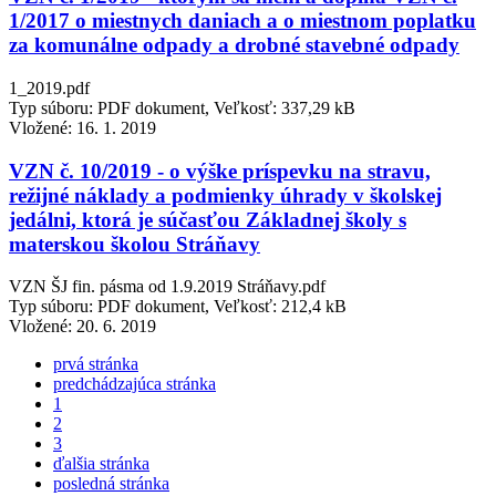
1/2017 o miestnych daniach a o miestnom poplatku
za komunálne odpady a drobné stavebné odpady
1_2019.pdf
Typ súboru: PDF dokument, Veľkosť: 337,29 kB
Vložené:
16. 1. 2019
VZN č. 10/2019 - o výške príspevku na stravu,
režijné náklady a podmienky úhrady v školskej
jedálni, ktorá je súčasťou Základnej školy s
materskou školou Stráňavy
VZN ŠJ fin. pásma od 1.9.2019 Stráňavy.pdf
Typ súboru: PDF dokument, Veľkosť: 212,4 kB
Vložené:
20. 6. 2019
prvá stránka
predchádzajúca stránka
1
2
3
ďalšia stránka
posledná stránka