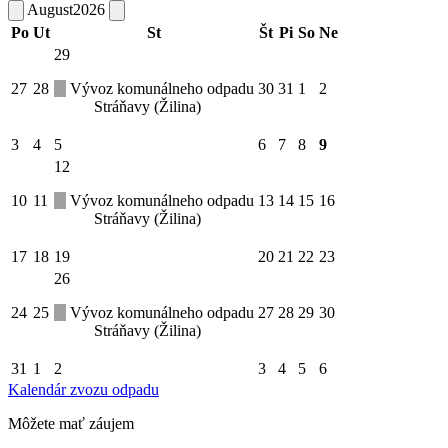
August
2026
Po
Ut
St
Št
Pi
So
Ne
29
27
28
Vývoz komunálneho odpadu
30
31
1
2
Stráňavy (Žilina)
3
4
5
6
7
8
9
12
10
11
Vývoz komunálneho odpadu
13
14
15
16
Stráňavy (Žilina)
17
18
19
20
21
22
23
26
24
25
Vývoz komunálneho odpadu
27
28
29
30
Stráňavy (Žilina)
31
1
2
3
4
5
6
Kalendár zvozu odpadu
Môžete mať záujem