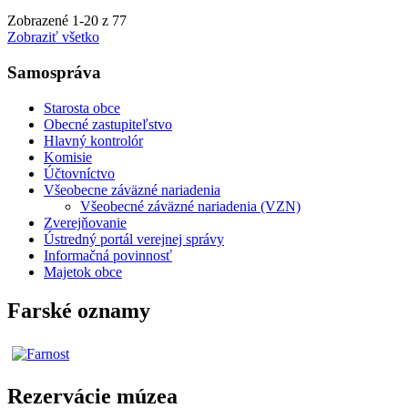
Zobrazené
1
-
20
z 77
Zobraziť všetko
Samospráva
Starosta obce
Obecné zastupiteľstvo
Hlavný kontrolór
Komisie
Účtovníctvo
Všeobecne záväzné nariadenia
Všeobecné záväzné nariadenia (VZN)
Zverejňovanie
Ústredný portál verejnej správy
Informačná povinnosť
Majetok obce
Farské oznamy
Rezervácie múzea