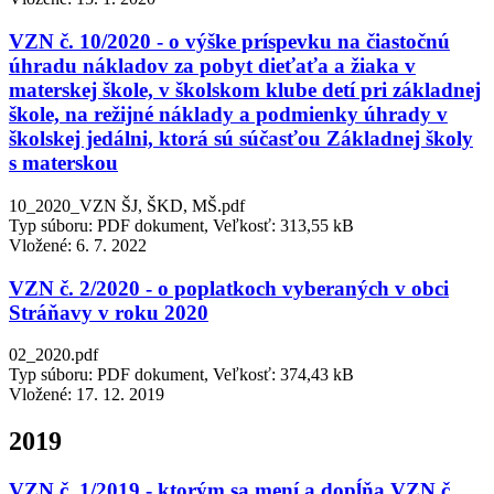
VZN č. 10/2020 - o výške príspevku na čiastočnú
úhradu nákladov za pobyt dieťaťa a žiaka v
materskej škole, v školskom klube detí pri základnej
škole, na režijné náklady a podmienky úhrady v
školskej jedálni, ktorá sú súčasťou Základnej školy
s materskou
10_2020_VZN ŠJ, ŠKD, MŠ.pdf
Typ súboru: PDF dokument, Veľkosť: 313,55 kB
Vložené:
6. 7. 2022
VZN č. 2/2020 - o poplatkoch vyberaných v obci
Stráňavy v roku 2020
02_2020.pdf
Typ súboru: PDF dokument, Veľkosť: 374,43 kB
Vložené:
17. 12. 2019
2019
VZN č. 1/2019 - ktorým sa mení a dopĺňa VZN č.