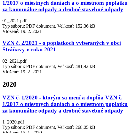
1/2017 o miestnych daniach a o miestnom poplatku
za komunálne odpady a drobné stavebné odpady
01_2021.pdf
Typ súboru: PDF dokument, Veľkosť: 152,36 kB
Vložené:
19. 2. 2021
VZN č. 2/2021 - o poplatkoch vyberaných v obci
Stráňavy v roku 2021
02_2021.pdf
Typ súboru: PDF dokument, Veľkosť: 481,92 kB
Vložené:
19. 2. 2021
2020
VZN č. 1/2020 - ktorým sa mení a dopĺňa VZN č.
1/2017 o miestnych daniach a o miestnom poplatku
za komunálne odpady a drobné stavebné odpady
1_2020.pdf
Typ súboru: PDF dokument, Veľkosť: 268,05 kB
Vložené:
15. 1. 2020