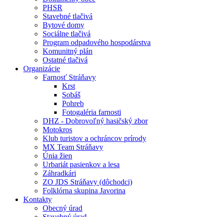
PHSR
Stavebné tlačivá
Bytové domy
Sociálne tlačivá
Program odpadového hospodárstva
Komunitný plán
Ostatné tlačivá
Organizácie
Farnosť Stráňavy
Krst
Sobáš
Pohreb
Fotogaléria farnosti
DHZ - Dobrovoľný hasičský zbor
Motokros
Klub turistov a ochráncov prírody
MX Team Stráňavy
Únia žien
Urbariát pasienkov a lesa
Záhradkári
ZO JDS Stráňavy (dôchodci)
Folklórna skupina Javorina
Kontakty
Obecný úrad
Stavebný úrad