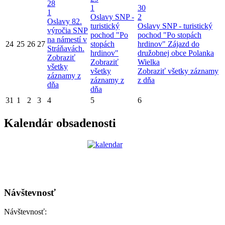
28
1
30
1
Oslavy SNP -
2
Oslavy 82.
turistický
Oslavy SNP - turistický
výročia SNP
pochod "Po
pochod "Po stopách
na námestí v
24
25
26
27
stopách
hrdinov"
Zájazd do
Stráňavách.
hrdinov"
družobnej obce Polanka
Zobraziť
Zobraziť
Wielka
všetky
všetky
Zobraziť všetky záznamy
záznamy z
záznamy z
z dňa
dňa
dňa
31
1
2
3
4
5
6
Kalendár obsadenosti
Návštevnosť
Návštevnosť: