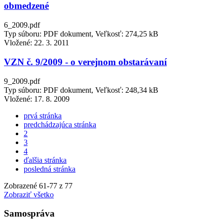
obmedzené
6_2009.pdf
Typ súboru: PDF dokument, Veľkosť: 274,25 kB
Vložené:
22. 3. 2011
VZN č. 9/2009 - o verejnom obstarávaní
9_2009.pdf
Typ súboru: PDF dokument, Veľkosť: 248,34 kB
Vložené:
17. 8. 2009
prvá stránka
predchádzajúca stránka
2
3
4
ďalšia stránka
posledná stránka
Zobrazené
61
-
77
z 77
Zobraziť všetko
Samospráva