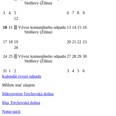
Stráňavy (Žilina)
3
4
5
6
7
8
9
12
10
11
Vývoz komunálneho odpadu
13
14
15
16
Stráňavy (Žilina)
17
18
19
20
21
22
23
26
24
25
Vývoz komunálneho odpadu
27
28
29
30
Stráňavy (Žilina)
31
1
2
3
4
5
6
Kalendár zvozu odpadu
Môžete mať záujem
Mikroregion Terchovská dolina
Mas Terchovská dolina
Natur-pack