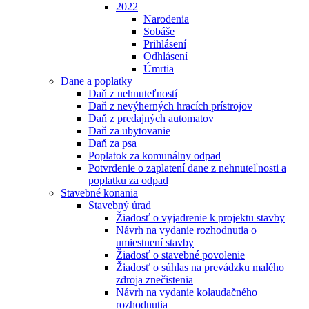
2022
Narodenia
Sobáše
Prihlásení
Odhlásení
Úmrtia
Dane a poplatky
Daň z nehnuteľností
Daň z nevýherných hracích prístrojov
Daň z predajných automatov
Daň za ubytovanie
Daň za psa
Poplatok za komunálny odpad
Potvrdenie o zaplatení dane z nehnuteľnosti a
poplatku za odpad
Stavebné konania
Stavebný úrad
Žiadosť o vyjadrenie k projektu stavby
Návrh na vydanie rozhodnutia o
umiestnení stavby
Žiadosť o stavebné povolenie
Žiadosť o súhlas na prevádzku malého
zdroja znečistenia
Návrh na vydanie kolaudačného
rozhodnutia