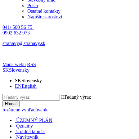
Pošta
Ostatné kontakty
Napíšte starostovi
041/ 500 56 75
0902 632 973
stranavy@stranavy.sk
Mapa webu
RSS
SK
Slovensky
SK
Slovensky
EN
English
Hľadaný výraz
Hľadať
rozšírené vyhľadávanie
ÚZEMNÝ PLÁN
Oznamy
Úradná tabuľa
Návštevník