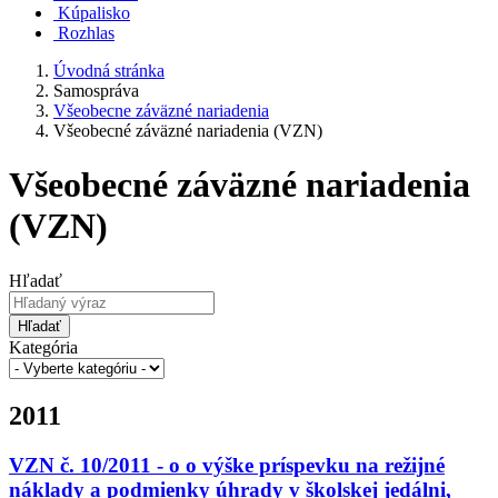
Kúpalisko
Rozhlas
Úvodná stránka
Samospráva
Všeobecne záväzné nariadenia
Všeobecné záväzné nariadenia (VZN)
Všeobecné záväzné nariadenia
(VZN)
Hľadať
Hľadať
Kategória
2011
VZN č. 10/2011 - o o výške príspevku na režijné
náklady a podmienky úhrady v školskej jedálni,