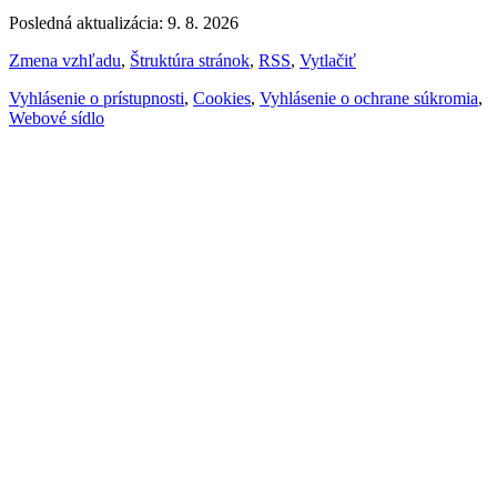
Posledná aktualizácia: 9. 8. 2026
Zmena vzhľadu
,
Štruktúra stránok
,
RSS
,
Vytlačiť
Vyhlásenie o prístupnosti
,
Cookies
,
Vyhlásenie o ochrane súkromia
,
Webové sídlo