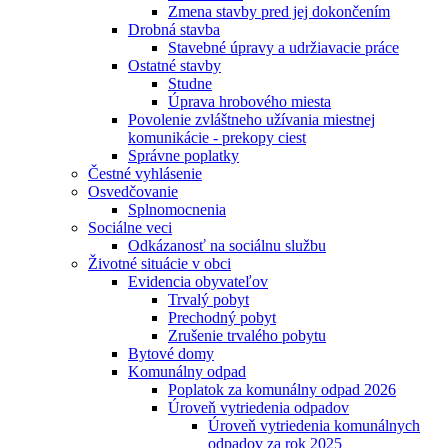
Zmena stavby pred jej dokončením
Drobná stavba
Stavebné úpravy a udržiavacie práce
Ostatné stavby
Studne
Úprava hrobového miesta
Povolenie zvláštneho užívania miestnej
komunikácie - prekopy ciest
Správne poplatky
Čestné vyhlásenie
Osvedčovanie
Splnomocnenia
Sociálne veci
Odkázanosť na sociálnu službu
Životné situácie v obci
Evidencia obyvateľov
Trvalý pobyt
Prechodný pobyt
Zrušenie trvalého pobytu
Bytové domy
Komunálny odpad
Poplatok za komunálny odpad 2026
Úroveň vytriedenia odpadov
Úroveň vytriedenia komunálnych
odpadov za rok 2025