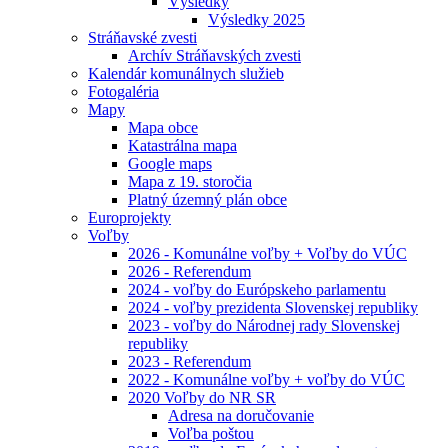
Výsledky
Výsledky 2025
Stráňavské zvesti
Archív Stráňavských zvesti
Kalendár komunálnych služieb
Fotogaléria
Mapy
Mapa obce
Katastrálna mapa
Google maps
Mapa z 19. storočia
Platný územný plán obce
Europrojekty
Voľby
2026 - Komunálne voľby + Voľby do VÚC
2026 - Referendum
2024 - voľby do Európskeho parlamentu
2024 - voľby prezidenta Slovenskej republiky
2023 - voľby do Národnej rady Slovenskej
republiky
2023 - Referendum
2022 - Komunálne voľby + voľby do VÚC
2020 Voľby do NR SR
Adresa na doručovanie
Voľba poštou