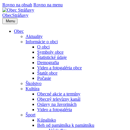
Rovno na obsah
Rovno na menu
Obec
Stráňavy
Menu
Obec
Aktuality
Informácie o obci
O obci
Symboly obce
Štatistické údaje
Demografia
Video a fotogaléria obce
Štatút obce
Počasie
Školstvo
Kultúra
Obecné akcie a termíny
Obecný televízny kanál
Oslavy na Javorinách
Video a fotogaléria
Šport
Kúpalisko
Beh od pamätníka k pamätníku