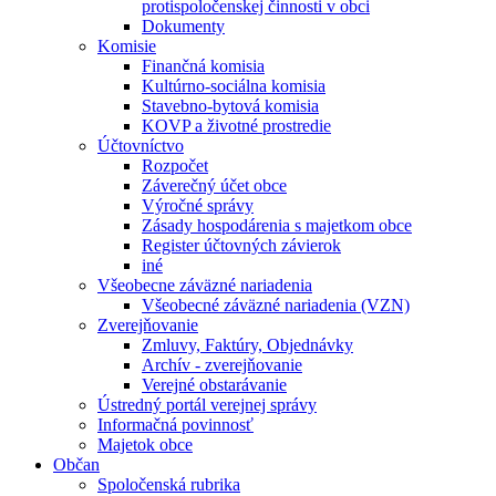
protispoločenskej činnosti v obci
Dokumenty
Komisie
Finančná komisia
Kultúrno-sociálna komisia
Stavebno-bytová komisia
KOVP a životné prostredie
Účtovníctvo
Rozpočet
Záverečný účet obce
Výročné správy
Zásady hospodárenia s majetkom obce
Register účtovných závierok
iné
Všeobecne záväzné nariadenia
Všeobecné záväzné nariadenia (VZN)
Zverejňovanie
Zmluvy, Faktúry, Objednávky
Archív - zverejňovanie
Verejné obstarávanie
Ústredný portál verejnej správy
Informačná povinnosť
Majetok obce
Občan
Spoločenská rubrika