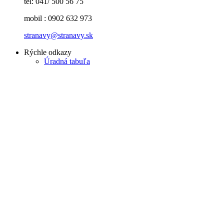
tel: 041/ 500 56 75
mobil : 0902 632 973
stranavy@stranavy.sk
Rýchle odkazy
Úradná tabuľa