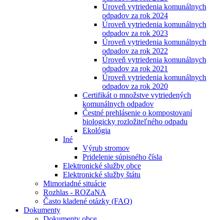
Úroveň vytriedenia komunálnych
odpadov za rok 2024
Úroveň vytriedenia komunálnych
odpadov za rok 2023
Úroveň vytriedenia komunálnych
odpadov za rok 2022
Úroveň vytriedenia komunálnych
odpadov za rok 2021
Úroveň vytriedenia komunálnych
odpadov za rok 2020
Certifikát o množstve vytriedených
komunálnych odpadov
Čestné prehlásenie o kompostovaní
biologicky rozložiteľného odpadu
Ekológia
Iné
Výrub stromov
Pridelenie súpisného čísla
Elektronické služby obce
Elektronické služby štátu
Mimoriadné situácie
Rozhlas - ROZaNA
Často kladené otázky (FAQ)
Dokumenty
Dokumenty obce