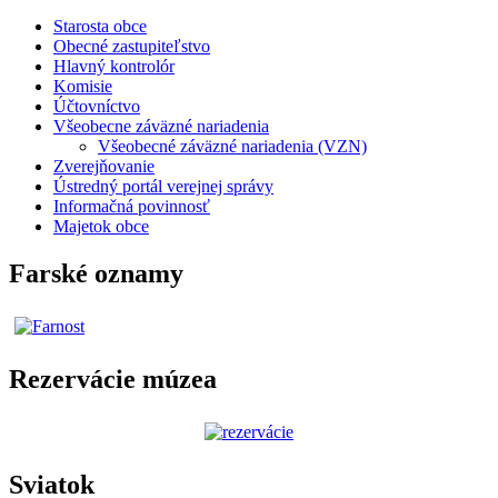
Starosta obce
Obecné zastupiteľstvo
Hlavný kontrolór
Komisie
Účtovníctvo
Všeobecne záväzné nariadenia
Všeobecné záväzné nariadenia (VZN)
Zverejňovanie
Ústredný portál verejnej správy
Informačná povinnosť
Majetok obce
Farské oznamy
Rezervácie múzea
Sviatok