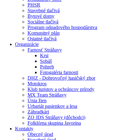
PHSR
Stavebné tlačivá
Bytové domy
Sociálne tlačivá
Program odpadového hospodárstva
Komunitný plán
Ostatné tlačivá
Organizácie
Farnosť Stráňavy
Krst
Sobáš
Pohreb
Fotogaléria farnosti
DHZ - Dobrovoľný hasičský zbor
Motokros
Klub turistov a ochráncov prírody
MX Team Stráňavy
Únia žien
Urbariát pasienkov a lesa
Záhradkári
ZO JDS Stráňavy (dôchodci)
Folklórna skupina Javorina
Kontakty
Obecný úrad
Stavebný úrad