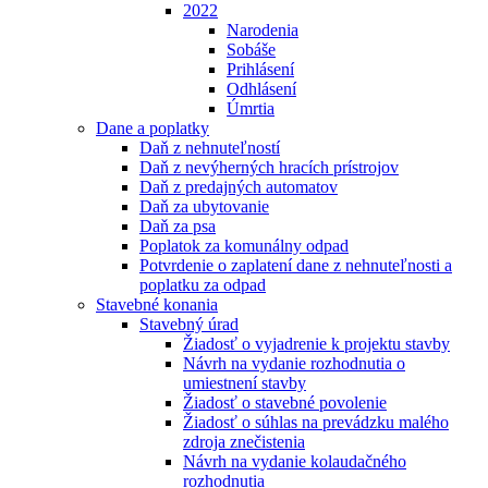
2022
Narodenia
Sobáše
Prihlásení
Odhlásení
Úmrtia
Dane a poplatky
Daň z nehnuteľností
Daň z nevýherných hracích prístrojov
Daň z predajných automatov
Daň za ubytovanie
Daň za psa
Poplatok za komunálny odpad
Potvrdenie o zaplatení dane z nehnuteľnosti a
poplatku za odpad
Stavebné konania
Stavebný úrad
Žiadosť o vyjadrenie k projektu stavby
Návrh na vydanie rozhodnutia o
umiestnení stavby
Žiadosť o stavebné povolenie
Žiadosť o súhlas na prevádzku malého
zdroja znečistenia
Návrh na vydanie kolaudačného
rozhodnutia