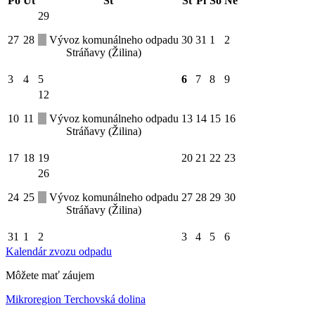
Po
Ut
St
Št
Pi
So
Ne
29
27
28
Vývoz komunálneho odpadu
30
31
1
2
Stráňavy (Žilina)
3
4
5
6
7
8
9
12
10
11
Vývoz komunálneho odpadu
13
14
15
16
Stráňavy (Žilina)
17
18
19
20
21
22
23
26
24
25
Vývoz komunálneho odpadu
27
28
29
30
Stráňavy (Žilina)
31
1
2
3
4
5
6
Kalendár zvozu odpadu
Môžete mať záujem
Mikroregion Terchovská dolina