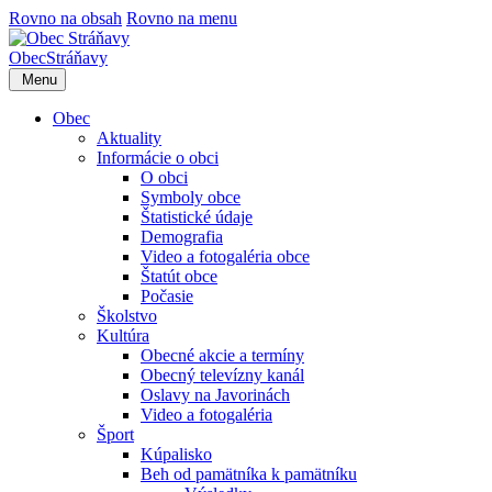
Rovno na obsah
Rovno na menu
Obec
Stráňavy
Menu
Obec
Aktuality
Informácie o obci
O obci
Symboly obce
Štatistické údaje
Demografia
Video a fotogaléria obce
Štatút obce
Počasie
Školstvo
Kultúra
Obecné akcie a termíny
Obecný televízny kanál
Oslavy na Javorinách
Video a fotogaléria
Šport
Kúpalisko
Beh od pamätníka k pamätníku