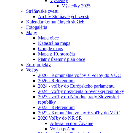
Výsledky
Výsledky 2025
Stráňavské zvesti
Archív Stráňavských zvesti
Kalendár komunálnych služieb
Fotogaléria
Mapy
Mapa obce
Katastrálna mapa
Google maps
Mapa z 19. storočia
Platný územný plán obce
Europrojekty
Voľby
2026 - Komunálne voľby + Voľby do VÚC
2026 - Referendum
2024 - voľby do Európskeho parlamentu
2024 - voľby prezidenta Slovenskej republiky
2023 - voľby do Národnej rady Slovenskej
republiky
2023 - Referendum
2022 - Komunálne voľby + voľby do VÚC
2020 Voľby do NR SR
Adresa na doručovanie
Voľba poštou