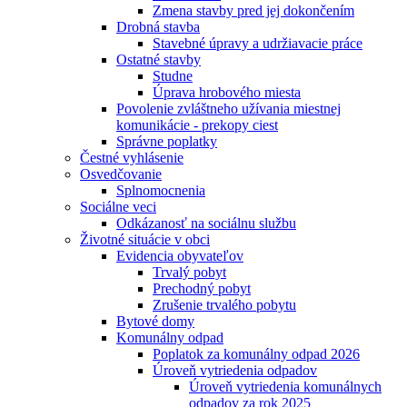
Zmena stavby pred jej dokončením
Drobná stavba
Stavebné úpravy a udržiavacie práce
Ostatné stavby
Studne
Úprava hrobového miesta
Povolenie zvláštneho užívania miestnej
komunikácie - prekopy ciest
Správne poplatky
Čestné vyhlásenie
Osvedčovanie
Splnomocnenia
Sociálne veci
Odkázanosť na sociálnu službu
Životné situácie v obci
Evidencia obyvateľov
Trvalý pobyt
Prechodný pobyt
Zrušenie trvalého pobytu
Bytové domy
Komunálny odpad
Poplatok za komunálny odpad 2026
Úroveň vytriedenia odpadov
Úroveň vytriedenia komunálnych
odpadov za rok 2025