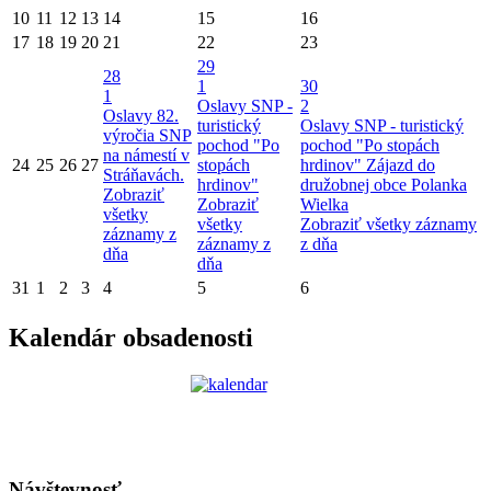
10
11
12
13
14
15
16
17
18
19
20
21
22
23
29
28
1
30
1
Oslavy SNP -
2
Oslavy 82.
turistický
Oslavy SNP - turistický
výročia SNP
pochod "Po
pochod "Po stopách
na námestí v
24
25
26
27
stopách
hrdinov"
Zájazd do
Stráňavách.
hrdinov"
družobnej obce Polanka
Zobraziť
Zobraziť
Wielka
všetky
všetky
Zobraziť všetky záznamy
záznamy z
záznamy z
z dňa
dňa
dňa
31
1
2
3
4
5
6
Kalendár obsadenosti
Návštevnosť