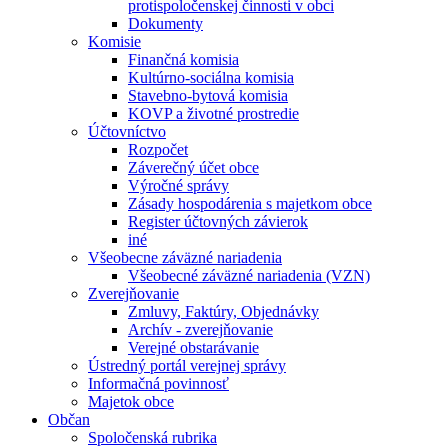
protispoločenskej činnosti v obci
Dokumenty
Komisie
Finančná komisia
Kultúrno-sociálna komisia
Stavebno-bytová komisia
KOVP a životné prostredie
Účtovníctvo
Rozpočet
Záverečný účet obce
Výročné správy
Zásady hospodárenia s majetkom obce
Register účtovných závierok
iné
Všeobecne záväzné nariadenia
Všeobecné záväzné nariadenia (VZN)
Zverejňovanie
Zmluvy, Faktúry, Objednávky
Archív - zverejňovanie
Verejné obstarávanie
Ústredný portál verejnej správy
Informačná povinnosť
Majetok obce
Občan
Spoločenská rubrika