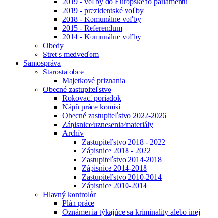
2019 - voľby do Európskeho parlamentu
2019 - prezidentské voľby
2018 - Komunálne voľby
2015 - Referendum
2014 - Komunálne voľby
Obedy
Stret s medveďom
Samospráva
Starosta obce
Majetkové priznania
Obecné zastupiteľstvo
Rokovací poriadok
Nápň práce komisí
Obecné zastupiteľstvo 2022-2026
Zápisnice⁄uznesenia⁄materiály
Archív
Zastupiteľstvo 2018 - 2022
Zápisnice 2018 - 2022
Zastupiteľstvo 2014-2018
Zápisnice 2014-2018
Zastupiteľstvo 2010-2014
Zápisnice 2010-2014
Hlavný kontrolór
Plán práce
Oznámenia týkajúce sa kriminality alebo inej