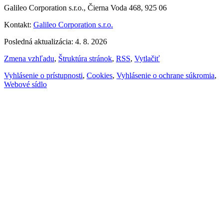
Galileo Corporation s.r.o., Čierna Voda 468, 925 06
Kontakt:
Galileo Corporation s.r.o.
Posledná aktualizácia: 4. 8. 2026
Zmena vzhľadu
,
Štruktúra stránok
,
RSS
,
Vytlačiť
Vyhlásenie o prístupnosti
,
Cookies
,
Vyhlásenie o ochrane súkromia
,
Webové sídlo