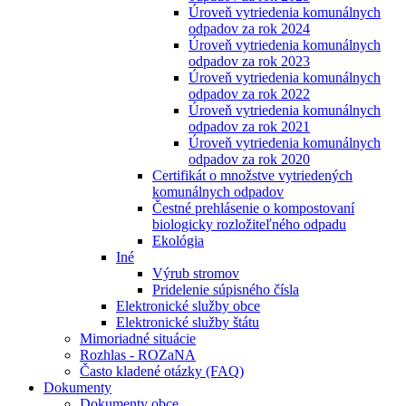
Úroveň vytriedenia komunálnych
odpadov za rok 2024
Úroveň vytriedenia komunálnych
odpadov za rok 2023
Úroveň vytriedenia komunálnych
odpadov za rok 2022
Úroveň vytriedenia komunálnych
odpadov za rok 2021
Úroveň vytriedenia komunálnych
odpadov za rok 2020
Certifikát o množstve vytriedených
komunálnych odpadov
Čestné prehlásenie o kompostovaní
biologicky rozložiteľného odpadu
Ekológia
Iné
Výrub stromov
Pridelenie súpisného čísla
Elektronické služby obce
Elektronické služby štátu
Mimoriadné situácie
Rozhlas - ROZaNA
Často kladené otázky (FAQ)
Dokumenty
Dokumenty obce