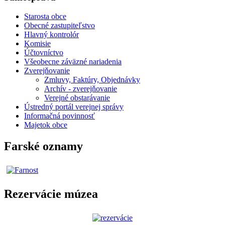
Starosta obce
Obecné zastupiteľstvo
Hlavný kontrolór
Komisie
Účtovníctvo
Všeobecne záväzné nariadenia
Zverejňovanie
Zmluvy, Faktúry, Objednávky
Archív - zverejňovanie
Verejné obstarávanie
Ústredný portál verejnej správy
Informačná povinnosť
Majetok obce
Farské oznamy
Rezervácie múzea