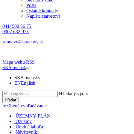
Pošta
Ostatné kontakty
Napíšte starostovi
041/ 500 56 75
0902 632 973
stranavy@stranavy.sk
Mapa webu
RSS
SK
Slovensky
SK
Slovensky
EN
English
Hľadaný výraz
Hľadať
rozšírené vyhľadávanie
ÚZEMNÝ PLÁN
Oznamy
Úradná tabuľa
Návštevník