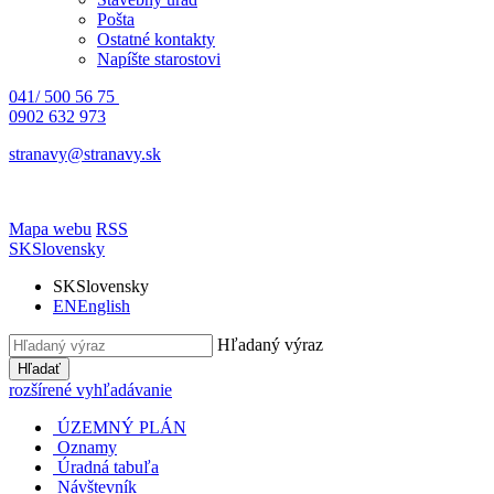
Pošta
Ostatné kontakty
Napíšte starostovi
041/ 500 56 75
0902 632 973
stranavy@stranavy.sk
Mapa webu
RSS
SK
Slovensky
SK
Slovensky
EN
English
Hľadaný výraz
Hľadať
rozšírené vyhľadávanie
ÚZEMNÝ PLÁN
Oznamy
Úradná tabuľa
Návštevník