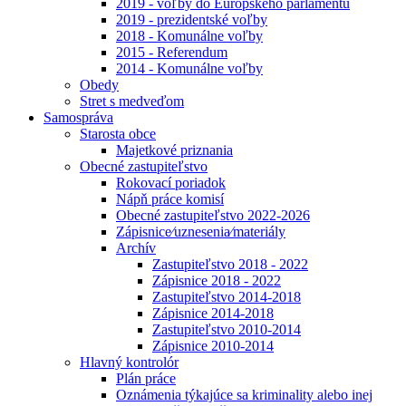
2019 - voľby do Európskeho parlamentu
2019 - prezidentské voľby
2018 - Komunálne voľby
2015 - Referendum
2014 - Komunálne voľby
Obedy
Stret s medveďom
Samospráva
Starosta obce
Majetkové priznania
Obecné zastupiteľstvo
Rokovací poriadok
Nápň práce komisí
Obecné zastupiteľstvo 2022-2026
Zápisnice⁄uznesenia⁄materiály
Archív
Zastupiteľstvo 2018 - 2022
Zápisnice 2018 - 2022
Zastupiteľstvo 2014-2018
Zápisnice 2014-2018
Zastupiteľstvo 2010-2014
Zápisnice 2010-2014
Hlavný kontrolór
Plán práce
Oznámenia týkajúce sa kriminality alebo inej