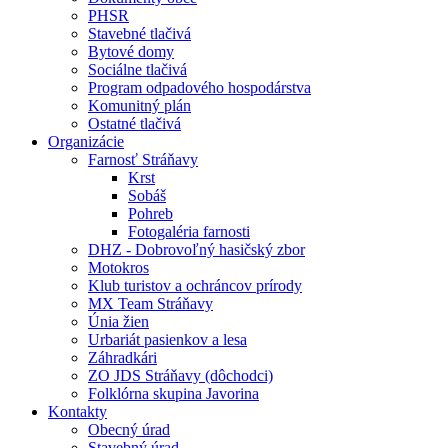
PHSR
Stavebné tlačivá
Bytové domy
Sociálne tlačivá
Program odpadového hospodárstva
Komunitný plán
Ostatné tlačivá
Organizácie
Farnosť Stráňavy
Krst
Sobáš
Pohreb
Fotogaléria farnosti
DHZ - Dobrovoľný hasičský zbor
Motokros
Klub turistov a ochráncov prírody
MX Team Stráňavy
Únia žien
Urbariát pasienkov a lesa
Záhradkári
ZO JDS Stráňavy (dôchodci)
Folklórna skupina Javorina
Kontakty
Obecný úrad
Stavebný úrad