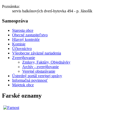
Poznámka:
servis balkónových dverí-bytovka 494 - p. Jánošík
Samospráva
Starosta obce
Obecné zastupiteľstvo
Hlavný kontrolór
Komisie
Účtovníctvo
Všeobecne záväzné nariadenia
Zverejňovanie
Zmluvy, Faktúry, Objednávky
Archív - zverejňovanie
Verejné obstarávanie
Ústredný portál verejnej správy
Informačná povinnosť
Majetok obce
Farské oznamy