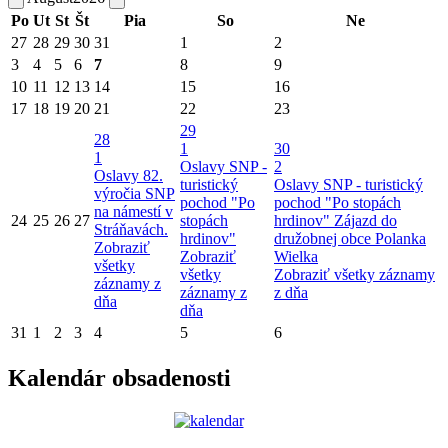
Po
Ut
St
Št
Pia
So
Ne
27
28
29
30
31
1
2
3
4
5
6
7
8
9
10
11
12
13
14
15
16
17
18
19
20
21
22
23
29
28
1
30
1
Oslavy SNP -
2
Oslavy 82.
turistický
Oslavy SNP - turistický
výročia SNP
pochod "Po
pochod "Po stopách
na námestí v
24
25
26
27
stopách
hrdinov"
Zájazd do
Stráňavách.
hrdinov"
družobnej obce Polanka
Zobraziť
Zobraziť
Wielka
všetky
všetky
Zobraziť všetky záznamy
záznamy z
záznamy z
z dňa
dňa
dňa
31
1
2
3
4
5
6
Kalendár obsadenosti