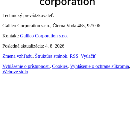
Technický prevádzkovateľ:
Galileo Corporation s.r.o., Čierna Voda 468, 925 06
Kontakt:
Galileo Corporation s.r.o.
Posledná aktualizácia: 4. 8. 2026
Zmena vzhľadu
,
Štruktúra stránok
,
RSS
,
Vytlačiť
Vyhlásenie o prístupnosti
,
Cookies
,
Vyhlásenie o ochrane súkromia
,
Webové sídlo