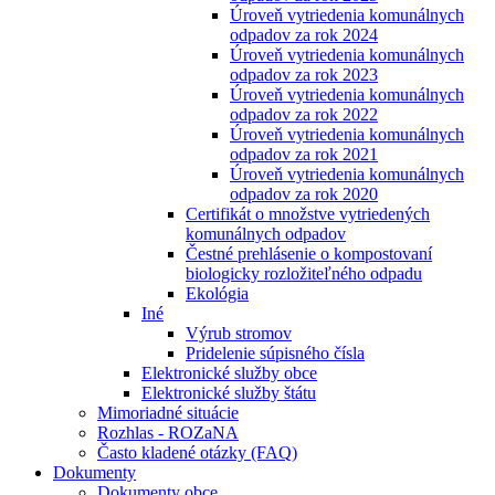
Úroveň vytriedenia komunálnych
odpadov za rok 2024
Úroveň vytriedenia komunálnych
odpadov za rok 2023
Úroveň vytriedenia komunálnych
odpadov za rok 2022
Úroveň vytriedenia komunálnych
odpadov za rok 2021
Úroveň vytriedenia komunálnych
odpadov za rok 2020
Certifikát o množstve vytriedených
komunálnych odpadov
Čestné prehlásenie o kompostovaní
biologicky rozložiteľného odpadu
Ekológia
Iné
Výrub stromov
Pridelenie súpisného čísla
Elektronické služby obce
Elektronické služby štátu
Mimoriadné situácie
Rozhlas - ROZaNA
Často kladené otázky (FAQ)
Dokumenty
Dokumenty obce