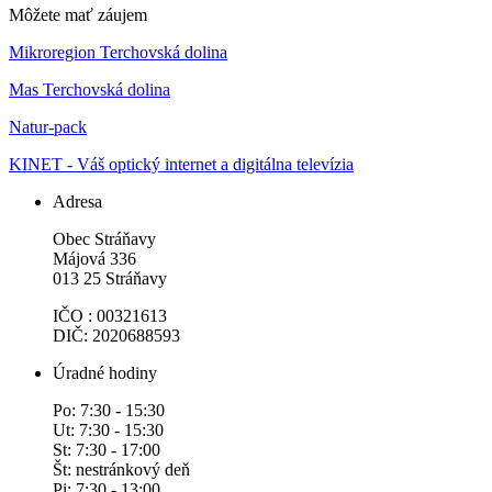
Môžete mať záujem
Mikroregion Terchovská dolina
Mas Terchovská dolina
Natur-pack
KINET - Váš optický internet a digitálna televízia
Adresa
Obec Stráňavy
Májová 336
013 25 Stráňavy
IČO : 00321613
DIČ: 2020688593
Úradné hodiny
Po: 7:30 - 15:30
Ut: 7:30 - 15:30
St: 7:30 - 17:00
Št: nestránkový deň
Pi: 7:30 - 13:00