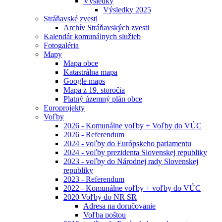
Výsledky
Výsledky 2025
Stráňavské zvesti
Archív Stráňavských zvesti
Kalendár komunálnych služieb
Fotogaléria
Mapy
Mapa obce
Katastrálna mapa
Google maps
Mapa z 19. storočia
Platný územný plán obce
Europrojekty
Voľby
2026 - Komunálne voľby + Voľby do VÚC
2026 - Referendum
2024 - voľby do Európskeho parlamentu
2024 - voľby prezidenta Slovenskej republiky
2023 - voľby do Národnej rady Slovenskej
republiky
2023 - Referendum
2022 - Komunálne voľby + voľby do VÚC
2020 Voľby do NR SR
Adresa na doručovanie
Voľba poštou