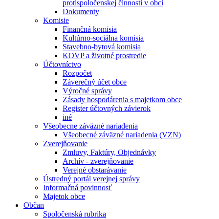
protispoločenskej činnosti v obci
Dokumenty
Komisie
Finančná komisia
Kultúrno-sociálna komisia
Stavebno-bytová komisia
KOVP a životné prostredie
Účtovníctvo
Rozpočet
Záverečný účet obce
Výročné správy
Zásady hospodárenia s majetkom obce
Register účtovných závierok
iné
Všeobecne záväzné nariadenia
Všeobecné záväzné nariadenia (VZN)
Zverejňovanie
Zmluvy, Faktúry, Objednávky
Archív - zverejňovanie
Verejné obstarávanie
Ústredný portál verejnej správy
Informačná povinnosť
Majetok obce
Občan
Spoločenská rubrika