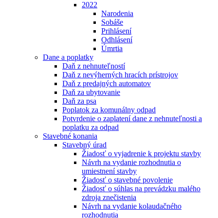
2022
Narodenia
Sobáše
Prihlásení
Odhlásení
Úmrtia
Dane a poplatky
Daň z nehnuteľností
Daň z nevýherných hracích prístrojov
Daň z predajných automatov
Daň za ubytovanie
Daň za psa
Poplatok za komunálny odpad
Potvrdenie o zaplatení dane z nehnuteľnosti a
poplatku za odpad
Stavebné konania
Stavebný úrad
Žiadosť o vyjadrenie k projektu stavby
Návrh na vydanie rozhodnutia o
umiestnení stavby
Žiadosť o stavebné povolenie
Žiadosť o súhlas na prevádzku malého
zdroja znečistenia
Návrh na vydanie kolaudačného
rozhodnutia