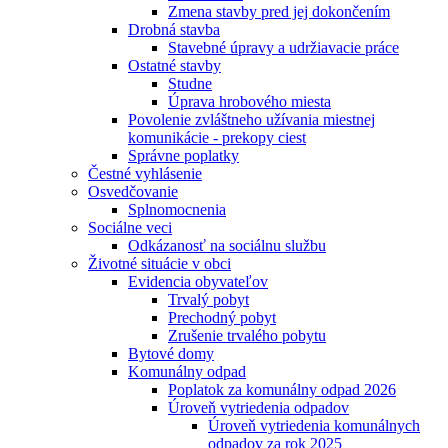
Zmena stavby pred jej dokončením
Drobná stavba
Stavebné úpravy a udržiavacie práce
Ostatné stavby
Studne
Úprava hrobového miesta
Povolenie zvláštneho užívania miestnej
komunikácie - prekopy ciest
Správne poplatky
Čestné vyhlásenie
Osvedčovanie
Splnomocnenia
Sociálne veci
Odkázanosť na sociálnu službu
Životné situácie v obci
Evidencia obyvateľov
Trvalý pobyt
Prechodný pobyt
Zrušenie trvalého pobytu
Bytové domy
Komunálny odpad
Poplatok za komunálny odpad 2026
Úroveň vytriedenia odpadov
Úroveň vytriedenia komunálnych
odpadov za rok 2025