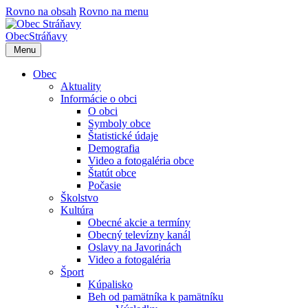
Rovno na obsah
Rovno na menu
Obec
Stráňavy
Menu
Obec
Aktuality
Informácie o obci
O obci
Symboly obce
Štatistické údaje
Demografia
Video a fotogaléria obce
Štatút obce
Počasie
Školstvo
Kultúra
Obecné akcie a termíny
Obecný televízny kanál
Oslavy na Javorinách
Video a fotogaléria
Šport
Kúpalisko
Beh od pamätníka k pamätníku