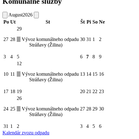
Komunálne služby
August
2026
Po
Ut
St
Št
Pi
So
Ne
29
27
28
Vývoz komunálneho odpadu
30
31
1
2
Stráňavy (Žilina)
3
4
5
6
7
8
9
12
10
11
Vývoz komunálneho odpadu
13
14
15
16
Stráňavy (Žilina)
17
18
19
20
21
22
23
26
24
25
Vývoz komunálneho odpadu
27
28
29
30
Stráňavy (Žilina)
31
1
2
3
4
5
6
Kalendár zvozu odpadu