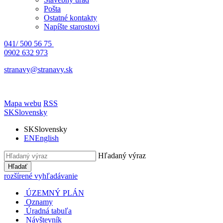
Pošta
Ostatné kontakty
Napíšte starostovi
041/ 500 56 75
0902 632 973
stranavy@stranavy.sk
Mapa webu
RSS
SK
Slovensky
SK
Slovensky
EN
English
Hľadaný výraz
Hľadať
rozšírené vyhľadávanie
ÚZEMNÝ PLÁN
Oznamy
Úradná tabuľa
Návštevník