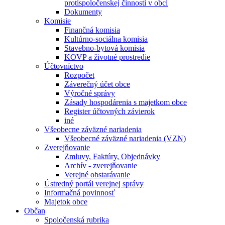
protispoločenskej činnosti v obci
Dokumenty
Komisie
Finančná komisia
Kultúrno-sociálna komisia
Stavebno-bytová komisia
KOVP a životné prostredie
Účtovníctvo
Rozpočet
Záverečný účet obce
Výročné správy
Zásady hospodárenia s majetkom obce
Register účtovných závierok
iné
Všeobecne záväzné nariadenia
Všeobecné záväzné nariadenia (VZN)
Zverejňovanie
Zmluvy, Faktúry, Objednávky
Archív - zverejňovanie
Verejné obstarávanie
Ústredný portál verejnej správy
Informačná povinnosť
Majetok obce
Občan
Spoločenská rubrika