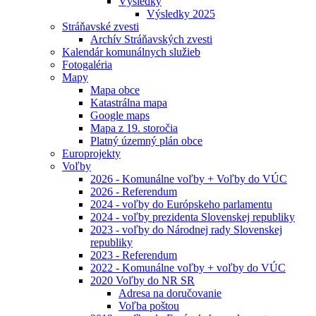
Výsledky
Výsledky 2025
Stráňavské zvesti
Archív Stráňavských zvesti
Kalendár komunálnych služieb
Fotogaléria
Mapy
Mapa obce
Katastrálna mapa
Google maps
Mapa z 19. storočia
Platný územný plán obce
Europrojekty
Voľby
2026 - Komunálne voľby + Voľby do VÚC
2026 - Referendum
2024 - voľby do Európskeho parlamentu
2024 - voľby prezidenta Slovenskej republiky
2023 - voľby do Národnej rady Slovenskej
republiky
2023 - Referendum
2022 - Komunálne voľby + voľby do VÚC
2020 Voľby do NR SR
Adresa na doručovanie
Voľba poštou