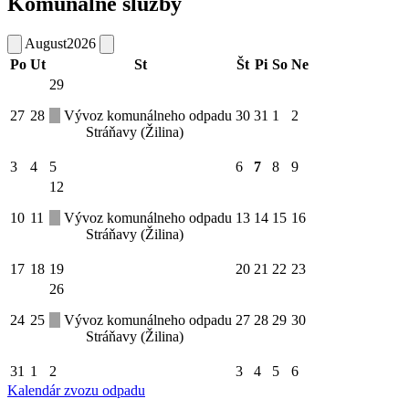
Komunálne služby
August
2026
Po
Ut
St
Št
Pi
So
Ne
29
27
28
Vývoz komunálneho odpadu
30
31
1
2
Stráňavy (Žilina)
3
4
5
6
7
8
9
12
10
11
Vývoz komunálneho odpadu
13
14
15
16
Stráňavy (Žilina)
17
18
19
20
21
22
23
26
24
25
Vývoz komunálneho odpadu
27
28
29
30
Stráňavy (Žilina)
31
1
2
3
4
5
6
Kalendár zvozu odpadu