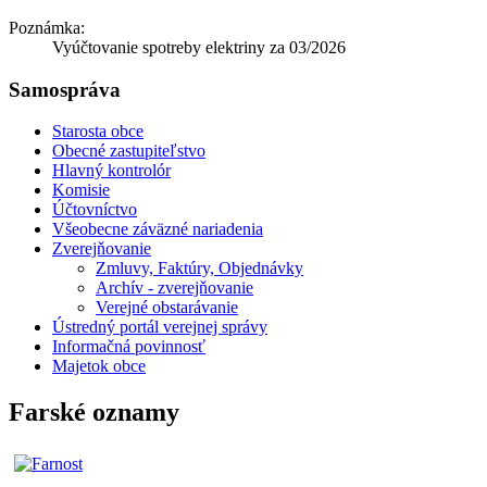
Poznámka:
Vyúčtovanie spotreby elektriny za 03/2026
Samospráva
Starosta obce
Obecné zastupiteľstvo
Hlavný kontrolór
Komisie
Účtovníctvo
Všeobecne záväzné nariadenia
Zverejňovanie
Zmluvy, Faktúry, Objednávky
Archív - zverejňovanie
Verejné obstarávanie
Ústredný portál verejnej správy
Informačná povinnosť
Majetok obce
Farské oznamy