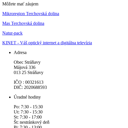
Môžete mať záujem
Mikroregion Terchovská dolina
Mas Terchovská dolina
Natur-pack
KINET - Váš optický internet a digitálna televízia
Adresa
Obec Stráňavy
Májová 336
013 25 Stráňavy
IČO : 00321613
DIČ: 2020688593
Úradné hodiny
Po: 7:30 - 15:30
Ut: 7:30 - 15:30
St: 7:30 - 17:00
Št: nestránkový deň
Pi: 7:30 - 13:00