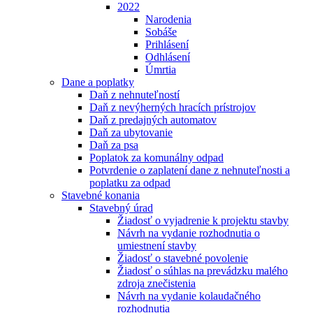
2022
Narodenia
Sobáše
Prihlásení
Odhlásení
Úmrtia
Dane a poplatky
Daň z nehnuteľností
Daň z nevýherných hracích prístrojov
Daň z predajných automatov
Daň za ubytovanie
Daň za psa
Poplatok za komunálny odpad
Potvrdenie o zaplatení dane z nehnuteľnosti a
poplatku za odpad
Stavebné konania
Stavebný úrad
Žiadosť o vyjadrenie k projektu stavby
Návrh na vydanie rozhodnutia o
umiestnení stavby
Žiadosť o stavebné povolenie
Žiadosť o súhlas na prevádzku malého
zdroja znečistenia
Návrh na vydanie kolaudačného
rozhodnutia