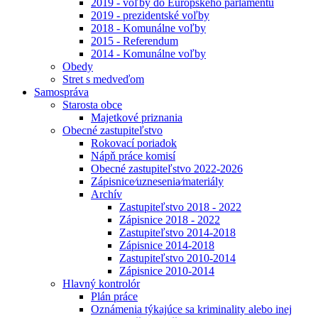
2019 - voľby do Európskeho parlamentu
2019 - prezidentské voľby
2018 - Komunálne voľby
2015 - Referendum
2014 - Komunálne voľby
Obedy
Stret s medveďom
Samospráva
Starosta obce
Majetkové priznania
Obecné zastupiteľstvo
Rokovací poriadok
Nápň práce komisí
Obecné zastupiteľstvo 2022-2026
Zápisnice⁄uznesenia⁄materiály
Archív
Zastupiteľstvo 2018 - 2022
Zápisnice 2018 - 2022
Zastupiteľstvo 2014-2018
Zápisnice 2014-2018
Zastupiteľstvo 2010-2014
Zápisnice 2010-2014
Hlavný kontrolór
Plán práce
Oznámenia týkajúce sa kriminality alebo inej