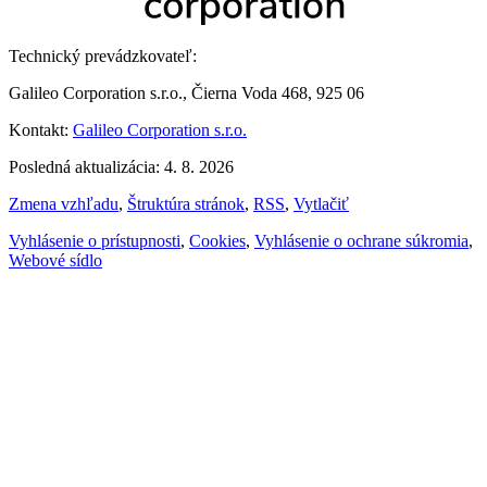
Technický prevádzkovateľ:
Galileo Corporation s.r.o., Čierna Voda 468, 925 06
Kontakt:
Galileo Corporation s.r.o.
Posledná aktualizácia: 4. 8. 2026
Zmena vzhľadu
,
Štruktúra stránok
,
RSS
,
Vytlačiť
Vyhlásenie o prístupnosti
,
Cookies
,
Vyhlásenie o ochrane súkromia
,
Webové sídlo