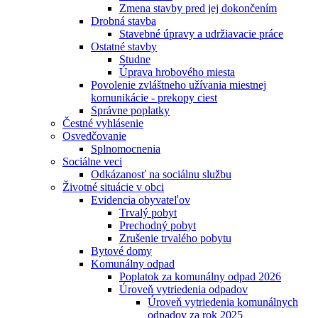
Zmena stavby pred jej dokončením
Drobná stavba
Stavebné úpravy a udržiavacie práce
Ostatné stavby
Studne
Úprava hrobového miesta
Povolenie zvláštneho užívania miestnej
komunikácie - prekopy ciest
Správne poplatky
Čestné vyhlásenie
Osvedčovanie
Splnomocnenia
Sociálne veci
Odkázanosť na sociálnu službu
Životné situácie v obci
Evidencia obyvateľov
Trvalý pobyt
Prechodný pobyt
Zrušenie trvalého pobytu
Bytové domy
Komunálny odpad
Poplatok za komunálny odpad 2026
Úroveň vytriedenia odpadov
Úroveň vytriedenia komunálnych
odpadov za rok 2025