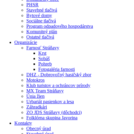
PHSR
Stavebné tlačivá
Bytové domy
Sociálne tlačivá
Program odpadového hospodárstva
Komunitný plán
Ostatné tlačivá
Organizácie
Farnosť Stráňavy
Krst
Sobáš
Pohreb
Fotogaléria farnosti
DHZ - Dobrovoľný hasičský zbor
Motokros
Klub turistov a ochráncov prírody
MX Team Stráňavy
Únia žien
Urbariát pasienkov a lesa
Záhradkári
ZO JDS Stráňavy (dôchodci)
Folklórna skupina Javorina
Kontakty
Obecný úrad
Stavebný úrad