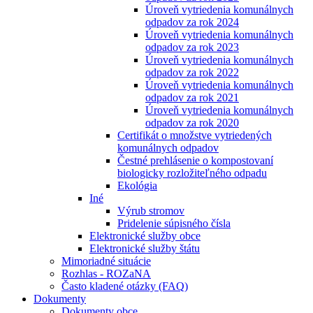
Úroveň vytriedenia komunálnych
odpadov za rok 2024
Úroveň vytriedenia komunálnych
odpadov za rok 2023
Úroveň vytriedenia komunálnych
odpadov za rok 2022
Úroveň vytriedenia komunálnych
odpadov za rok 2021
Úroveň vytriedenia komunálnych
odpadov za rok 2020
Certifikát o množstve vytriedených
komunálnych odpadov
Čestné prehlásenie o kompostovaní
biologicky rozložiteľného odpadu
Ekológia
Iné
Výrub stromov
Pridelenie súpisného čísla
Elektronické služby obce
Elektronické služby štátu
Mimoriadné situácie
Rozhlas - ROZaNA
Často kladené otázky (FAQ)
Dokumenty
Dokumenty obce