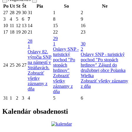
Po
Ut
St
Št
Pia
So
Ne
27
28
29
30
31
1
2
3
4
5
6
7
8
9
10
11
12
13
14
15
16
17
18
19
20
21
22
23
29
28
1
30
1
Oslavy SNP -
2
Oslavy 82.
turistický
Oslavy SNP - turistický
výročia SNP
pochod "Po
pochod "Po stopách
na námestí v
24
25
26
27
stopách
hrdinov"
Zájazd do
Stráňavách.
hrdinov"
družobnej obce Polanka
Zobraziť
Zobraziť
Wielka
všetky
všetky
Zobraziť všetky záznamy
záznamy z
záznamy z
z dňa
dňa
dňa
31
1
2
3
4
5
6
Kalendár obsadenosti