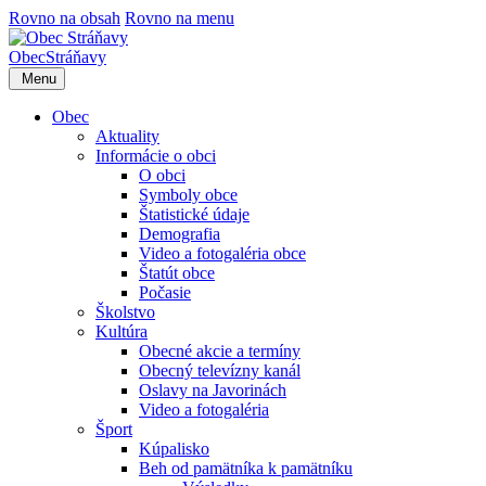
Rovno na obsah
Rovno na menu
Obec
Stráňavy
Menu
Obec
Aktuality
Informácie o obci
O obci
Symboly obce
Štatistické údaje
Demografia
Video a fotogaléria obce
Štatút obce
Počasie
Školstvo
Kultúra
Obecné akcie a termíny
Obecný televízny kanál
Oslavy na Javorinách
Video a fotogaléria
Šport
Kúpalisko
Beh od pamätníka k pamätníku