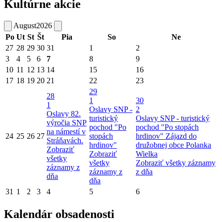
Kultúrne akcie
August
2026
Po
Ut
St
Št
Pia
So
Ne
27
28
29
30
31
1
2
3
4
5
6
7
8
9
10
11
12
13
14
15
16
17
18
19
20
21
22
23
29
28
1
30
1
Oslavy SNP -
2
Oslavy 82.
turistický
Oslavy SNP - turistický
výročia SNP
pochod "Po
pochod "Po stopách
na námestí v
24
25
26
27
stopách
hrdinov"
Zájazd do
Stráňavách.
hrdinov"
družobnej obce Polanka
Zobraziť
Zobraziť
Wielka
všetky
všetky
Zobraziť všetky záznamy
záznamy z
záznamy z
z dňa
dňa
dňa
31
1
2
3
4
5
6
Kalendár obsadenosti