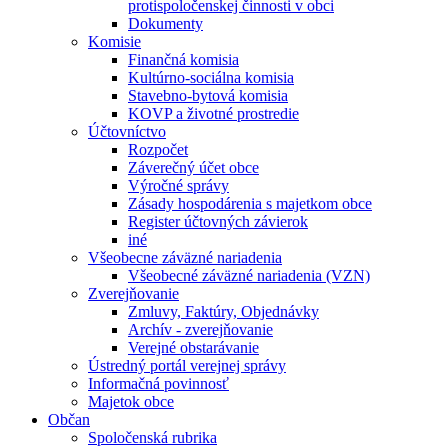
protispoločenskej činnosti v obci
Dokumenty
Komisie
Finančná komisia
Kultúrno-sociálna komisia
Stavebno-bytová komisia
KOVP a životné prostredie
Účtovníctvo
Rozpočet
Záverečný účet obce
Výročné správy
Zásady hospodárenia s majetkom obce
Register účtovných závierok
iné
Všeobecne záväzné nariadenia
Všeobecné záväzné nariadenia (VZN)
Zverejňovanie
Zmluvy, Faktúry, Objednávky
Archív - zverejňovanie
Verejné obstarávanie
Ústredný portál verejnej správy
Informačná povinnosť
Majetok obce
Občan
Spoločenská rubrika