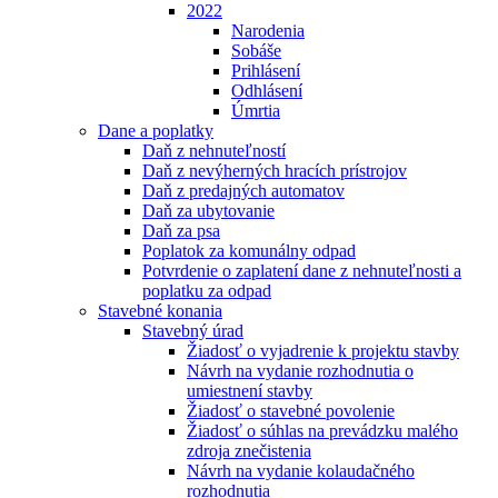
2022
Narodenia
Sobáše
Prihlásení
Odhlásení
Úmrtia
Dane a poplatky
Daň z nehnuteľností
Daň z nevýherných hracích prístrojov
Daň z predajných automatov
Daň za ubytovanie
Daň za psa
Poplatok za komunálny odpad
Potvrdenie o zaplatení dane z nehnuteľnosti a
poplatku za odpad
Stavebné konania
Stavebný úrad
Žiadosť o vyjadrenie k projektu stavby
Návrh na vydanie rozhodnutia o
umiestnení stavby
Žiadosť o stavebné povolenie
Žiadosť o súhlas na prevádzku malého
zdroja znečistenia
Návrh na vydanie kolaudačného
rozhodnutia