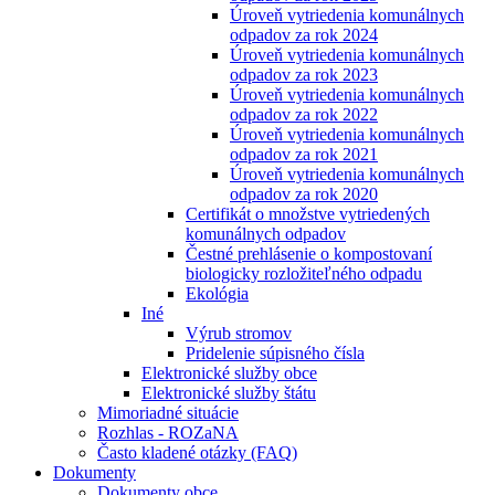
Úroveň vytriedenia komunálnych
odpadov za rok 2024
Úroveň vytriedenia komunálnych
odpadov za rok 2023
Úroveň vytriedenia komunálnych
odpadov za rok 2022
Úroveň vytriedenia komunálnych
odpadov za rok 2021
Úroveň vytriedenia komunálnych
odpadov za rok 2020
Certifikát o množstve vytriedených
komunálnych odpadov
Čestné prehlásenie o kompostovaní
biologicky rozložiteľného odpadu
Ekológia
Iné
Výrub stromov
Pridelenie súpisného čísla
Elektronické služby obce
Elektronické služby štátu
Mimoriadné situácie
Rozhlas - ROZaNA
Často kladené otázky (FAQ)
Dokumenty
Dokumenty obce