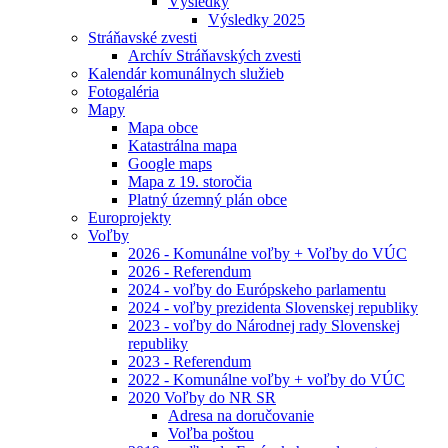
Výsledky
Výsledky 2025
Stráňavské zvesti
Archív Stráňavských zvesti
Kalendár komunálnych služieb
Fotogaléria
Mapy
Mapa obce
Katastrálna mapa
Google maps
Mapa z 19. storočia
Platný územný plán obce
Europrojekty
Voľby
2026 - Komunálne voľby + Voľby do VÚC
2026 - Referendum
2024 - voľby do Európskeho parlamentu
2024 - voľby prezidenta Slovenskej republiky
2023 - voľby do Národnej rady Slovenskej
republiky
2023 - Referendum
2022 - Komunálne voľby + voľby do VÚC
2020 Voľby do NR SR
Adresa na doručovanie
Voľba poštou