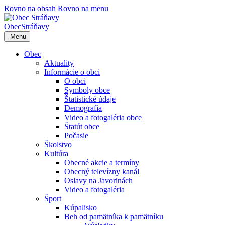
Rovno na obsah
Rovno na menu
Obec
Stráňavy
Menu
Obec
Aktuality
Informácie o obci
O obci
Symboly obce
Štatistické údaje
Demografia
Video a fotogaléria obce
Štatút obce
Počasie
Školstvo
Kultúra
Obecné akcie a termíny
Obecný televízny kanál
Oslavy na Javorinách
Video a fotogaléria
Šport
Kúpalisko
Beh od pamätníka k pamätníku