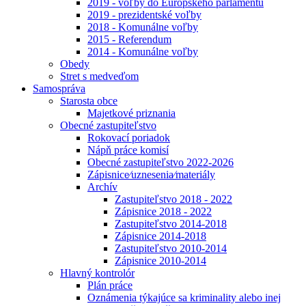
2019 - voľby do Európskeho parlamentu
2019 - prezidentské voľby
2018 - Komunálne voľby
2015 - Referendum
2014 - Komunálne voľby
Obedy
Stret s medveďom
Samospráva
Starosta obce
Majetkové priznania
Obecné zastupiteľstvo
Rokovací poriadok
Nápň práce komisí
Obecné zastupiteľstvo 2022-2026
Zápisnice⁄uznesenia⁄materiály
Archív
Zastupiteľstvo 2018 - 2022
Zápisnice 2018 - 2022
Zastupiteľstvo 2014-2018
Zápisnice 2014-2018
Zastupiteľstvo 2010-2014
Zápisnice 2010-2014
Hlavný kontrolór
Plán práce
Oznámenia týkajúce sa kriminality alebo inej