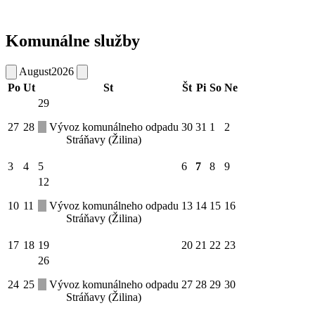
Komunálne služby
August
2026
Po
Ut
St
Št
Pi
So
Ne
29
27
28
Vývoz komunálneho odpadu
30
31
1
2
Stráňavy (Žilina)
3
4
5
6
7
8
9
12
10
11
Vývoz komunálneho odpadu
13
14
15
16
Stráňavy (Žilina)
17
18
19
20
21
22
23
26
24
25
Vývoz komunálneho odpadu
27
28
29
30
Stráňavy (Žilina)