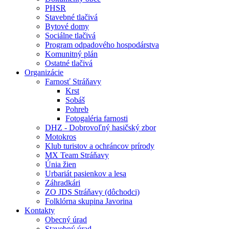
PHSR
Stavebné tlačivá
Bytové domy
Sociálne tlačivá
Program odpadového hospodárstva
Komunitný plán
Ostatné tlačivá
Organizácie
Farnosť Stráňavy
Krst
Sobáš
Pohreb
Fotogaléria farnosti
DHZ - Dobrovoľný hasičský zbor
Motokros
Klub turistov a ochráncov prírody
MX Team Stráňavy
Únia žien
Urbariát pasienkov a lesa
Záhradkári
ZO JDS Stráňavy (dôchodci)
Folklórna skupina Javorina
Kontakty
Obecný úrad
Stavebný úrad