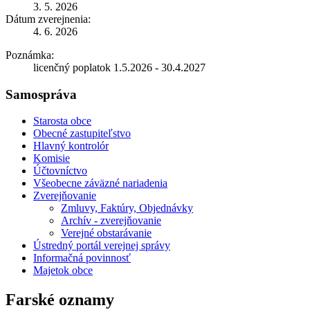
3. 5. 2026
Dátum zverejnenia:
4. 6. 2026
Poznámka:
licenčný poplatok 1.5.2026 - 30.4.2027
Samospráva
Starosta obce
Obecné zastupiteľstvo
Hlavný kontrolór
Komisie
Účtovníctvo
Všeobecne záväzné nariadenia
Zverejňovanie
Zmluvy, Faktúry, Objednávky
Archív - zverejňovanie
Verejné obstarávanie
Ústredný portál verejnej správy
Informačná povinnosť
Majetok obce
Farské oznamy