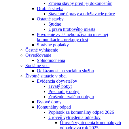
Zmena stavby pred jej dokončením
Drobná stavba
Stavebné úpravy a udržiavacie práce
Ostatné stavby
Studne
Úprava hrobového miesta
Povolenie zvláštneho užívania miestnej
komunikácie - prekopy ciest
Správne poplatky
Čestné vyhlásenie
Osvedčovanie
Splnomocnenia
Sociálne veci
Odkázanosť na sociálnu službu
Životné situácie v obci
Evidencia obyvateľov
Trvalý pobyt
Prechodný pobyt
Zrušenie trvalého pobytu
Bytové domy
Komunálny odpad
Poplatok za komunálny odpad 2026
Úroveň vytriedenia odpadov
Úroveň vytriedenia komunálnych
odpadov za rok 2025