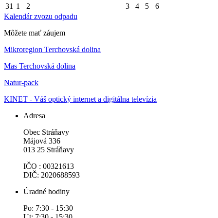
31
1
2
3
4
5
6
Kalendár zvozu odpadu
Môžete mať záujem
Mikroregion Terchovská dolina
Mas Terchovská dolina
Natur-pack
KINET - Váš optický internet a digitálna televízia
Adresa
Obec Stráňavy
Májová 336
013 25 Stráňavy
IČO : 00321613
DIČ: 2020688593
Úradné hodiny
Po: 7:30 - 15:30
Ut: 7:30 - 15:30