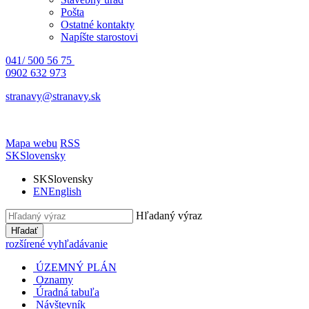
Pošta
Ostatné kontakty
Napíšte starostovi
041/ 500 56 75
0902 632 973
stranavy@stranavy.sk
Mapa webu
RSS
SK
Slovensky
SK
Slovensky
EN
English
Hľadaný výraz
Hľadať
rozšírené vyhľadávanie
ÚZEMNÝ PLÁN
Oznamy
Úradná tabuľa
Návštevník