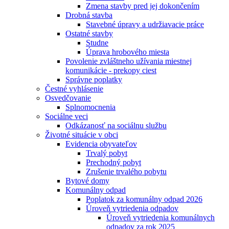
Zmena stavby pred jej dokončením
Drobná stavba
Stavebné úpravy a udržiavacie práce
Ostatné stavby
Studne
Úprava hrobového miesta
Povolenie zvláštneho užívania miestnej
komunikácie - prekopy ciest
Správne poplatky
Čestné vyhlásenie
Osvedčovanie
Splnomocnenia
Sociálne veci
Odkázanosť na sociálnu službu
Životné situácie v obci
Evidencia obyvateľov
Trvalý pobyt
Prechodný pobyt
Zrušenie trvalého pobytu
Bytové domy
Komunálny odpad
Poplatok za komunálny odpad 2026
Úroveň vytriedenia odpadov
Úroveň vytriedenia komunálnych
odpadov za rok 2025