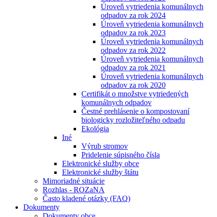
Úroveň vytriedenia komunálnych
odpadov za rok 2024
Úroveň vytriedenia komunálnych
odpadov za rok 2023
Úroveň vytriedenia komunálnych
odpadov za rok 2022
Úroveň vytriedenia komunálnych
odpadov za rok 2021
Úroveň vytriedenia komunálnych
odpadov za rok 2020
Certifikát o množstve vytriedených
komunálnych odpadov
Čestné prehlásenie o kompostovaní
biologicky rozložiteľného odpadu
Ekológia
Iné
Výrub stromov
Pridelenie súpisného čísla
Elektronické služby obce
Elektronické služby štátu
Mimoriadné situácie
Rozhlas - ROZaNA
Často kladené otázky (FAQ)
Dokumenty
Dokumenty obce