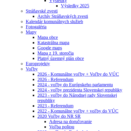
Výsledky
Výsledky 2025
Stráňavské zvesti
Archív Stráňavských zvesti
Kalendár komunálnych služieb
Fotogaléria
Mapy
Mapa obce
Katastrálna mapa
Google maps
Mapa z 19. storočia
Platný územný plán obce
Europrojekty
Voľby
2026 - Komunálne voľby + Voľby do VÚC
2026 - Referendum
2024 - voľby do Európskeho parlamentu
2024 - voľby prezidenta Slovenskej republiky
2023 - voľby do Národnej rady Slovenskej
republiky
2023 - Referendum
2022 - Komunálne voľby + voľby do VÚC
2020 Voľby do NR SR
Adresa na doručovanie
Voľba poštou