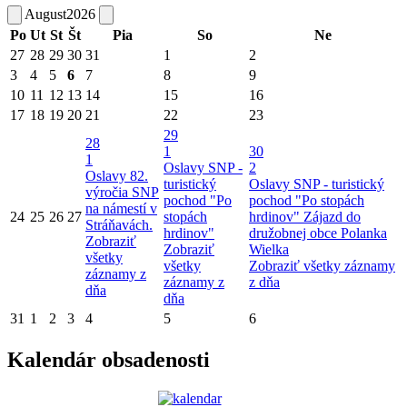
August
2026
Po
Ut
St
Št
Pia
So
Ne
27
28
29
30
31
1
2
3
4
5
6
7
8
9
10
11
12
13
14
15
16
17
18
19
20
21
22
23
29
28
1
30
1
Oslavy SNP -
2
Oslavy 82.
turistický
Oslavy SNP - turistický
výročia SNP
pochod "Po
pochod "Po stopách
na námestí v
24
25
26
27
stopách
hrdinov"
Zájazd do
Stráňavách.
hrdinov"
družobnej obce Polanka
Zobraziť
Zobraziť
Wielka
všetky
všetky
Zobraziť všetky záznamy
záznamy z
záznamy z
z dňa
dňa
dňa
31
1
2
3
4
5
6
Kalendár obsadenosti