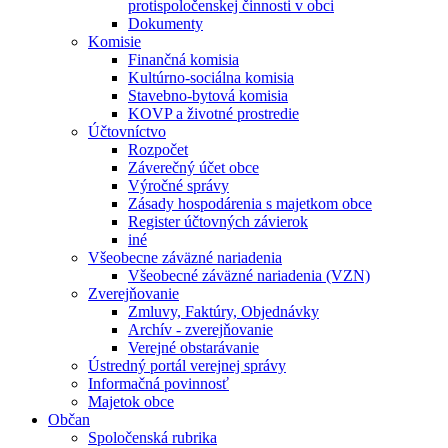
protispoločenskej činnosti v obci
Dokumenty
Komisie
Finančná komisia
Kultúrno-sociálna komisia
Stavebno-bytová komisia
KOVP a životné prostredie
Účtovníctvo
Rozpočet
Záverečný účet obce
Výročné správy
Zásady hospodárenia s majetkom obce
Register účtovných závierok
iné
Všeobecne záväzné nariadenia
Všeobecné záväzné nariadenia (VZN)
Zverejňovanie
Zmluvy, Faktúry, Objednávky
Archív - zverejňovanie
Verejné obstarávanie
Ústredný portál verejnej správy
Informačná povinnosť
Majetok obce
Občan
Spoločenská rubrika