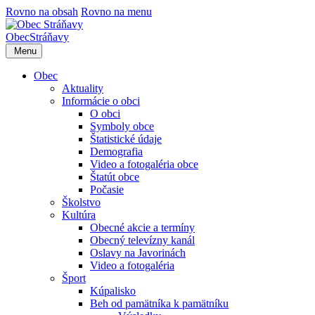
Rovno na obsah
Rovno na menu
Obec
Stráňavy
Menu
Obec
Aktuality
Informácie o obci
O obci
Symboly obce
Štatistické údaje
Demografia
Video a fotogaléria obce
Štatút obce
Počasie
Školstvo
Kultúra
Obecné akcie a termíny
Obecný televízny kanál
Oslavy na Javorinách
Video a fotogaléria
Šport
Kúpalisko
Beh od pamätníka k pamätníku