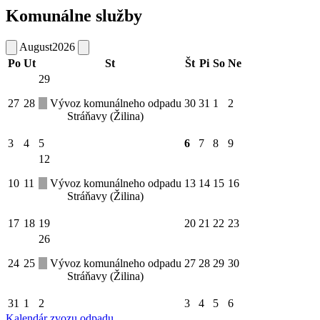
Komunálne služby
August
2026
Po
Ut
St
Št
Pi
So
Ne
29
27
28
Vývoz komunálneho odpadu
30
31
1
2
Stráňavy (Žilina)
3
4
5
6
7
8
9
12
10
11
Vývoz komunálneho odpadu
13
14
15
16
Stráňavy (Žilina)
17
18
19
20
21
22
23
26
24
25
Vývoz komunálneho odpadu
27
28
29
30
Stráňavy (Žilina)
31
1
2
3
4
5
6
Kalendár zvozu odpadu