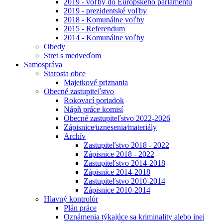
2019 - voľby do Európskeho parlamentu
2019 - prezidentské voľby
2018 - Komunálne voľby
2015 - Referendum
2014 - Komunálne voľby
Obedy
Stret s medveďom
Samospráva
Starosta obce
Majetkové priznania
Obecné zastupiteľstvo
Rokovací poriadok
Nápň práce komisí
Obecné zastupiteľstvo 2022-2026
Zápisnice⁄uznesenia⁄materiály
Archív
Zastupiteľstvo 2018 - 2022
Zápisnice 2018 - 2022
Zastupiteľstvo 2014-2018
Zápisnice 2014-2018
Zastupiteľstvo 2010-2014
Zápisnice 2010-2014
Hlavný kontrolór
Plán práce
Oznámenia týkajúce sa kriminality alebo inej