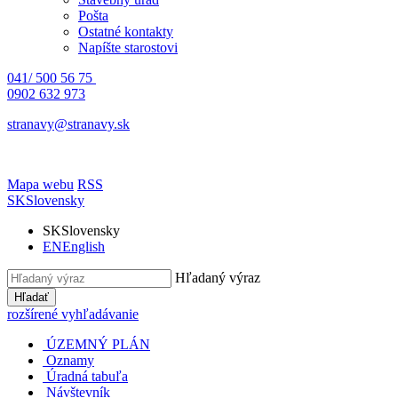
Pošta
Ostatné kontakty
Napíšte starostovi
041/ 500 56 75
0902 632 973
stranavy@stranavy.sk
Mapa webu
RSS
SK
Slovensky
SK
Slovensky
EN
English
Hľadaný výraz
Hľadať
rozšírené vyhľadávanie
ÚZEMNÝ PLÁN
Oznamy
Úradná tabuľa
Návštevník