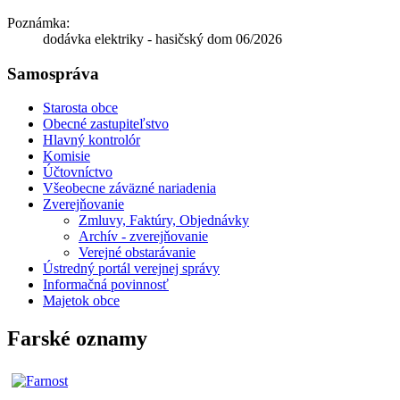
Poznámka:
dodávka elektriky - hasičský dom 06/2026
Samospráva
Starosta obce
Obecné zastupiteľstvo
Hlavný kontrolór
Komisie
Účtovníctvo
Všeobecne záväzné nariadenia
Zverejňovanie
Zmluvy, Faktúry, Objednávky
Archív - zverejňovanie
Verejné obstarávanie
Ústredný portál verejnej správy
Informačná povinnosť
Majetok obce
Farské oznamy