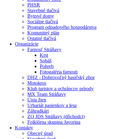
PHSR
Stavebné tlačivá
Bytové domy
Sociálne tlačivá
Program odpadového hospodárstva
Komunitný plán
Ostatné tlačivá
Organizácie
Farnosť Stráňavy
Krst
Sobáš
Pohreb
Fotogaléria farnosti
DHZ - Dobrovoľný hasičský zbor
Motokros
Klub turistov a ochráncov prírody
MX Team Stráňavy
Únia žien
Urbariát pasienkov a lesa
Záhradkári
ZO JDS Stráňavy (dôchodci)
Folklórna skupina Javorina
Kontakty
Obecný úrad
Stavebný úrad