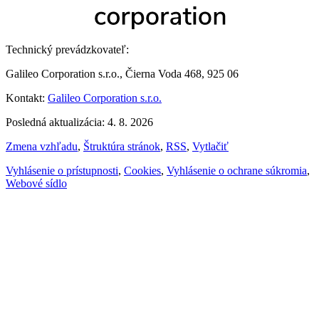
Technický prevádzkovateľ:
Galileo Corporation s.r.o., Čierna Voda 468, 925 06
Kontakt:
Galileo Corporation s.r.o.
Posledná aktualizácia: 4. 8. 2026
Zmena vzhľadu
,
Štruktúra stránok
,
RSS
,
Vytlačiť
Vyhlásenie o prístupnosti
,
Cookies
,
Vyhlásenie o ochrane súkromia
,
Webové sídlo