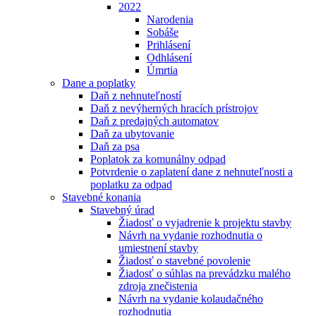
2022
Narodenia
Sobáše
Prihlásení
Odhlásení
Úmrtia
Dane a poplatky
Daň z nehnuteľností
Daň z nevýherných hracích prístrojov
Daň z predajných automatov
Daň za ubytovanie
Daň za psa
Poplatok za komunálny odpad
Potvrdenie o zaplatení dane z nehnuteľnosti a
poplatku za odpad
Stavebné konania
Stavebný úrad
Žiadosť o vyjadrenie k projektu stavby
Návrh na vydanie rozhodnutia o
umiestnení stavby
Žiadosť o stavebné povolenie
Žiadosť o súhlas na prevádzku malého
zdroja znečistenia
Návrh na vydanie kolaudačného
rozhodnutia