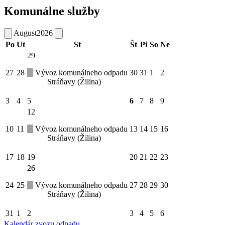
Komunálne služby
August
2026
Po
Ut
St
Št
Pi
So
Ne
29
27
28
Vývoz komunálneho odpadu
30
31
1
2
Stráňavy (Žilina)
3
4
5
6
7
8
9
12
10
11
Vývoz komunálneho odpadu
13
14
15
16
Stráňavy (Žilina)
17
18
19
20
21
22
23
26
24
25
Vývoz komunálneho odpadu
27
28
29
30
Stráňavy (Žilina)
31
1
2
3
4
5
6
Kalendár zvozu odpadu