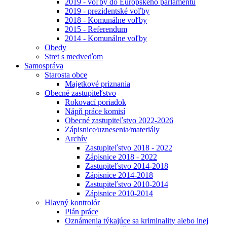
2019 - voľby do Európskeho parlamentu
2019 - prezidentské voľby
2018 - Komunálne voľby
2015 - Referendum
2014 - Komunálne voľby
Obedy
Stret s medveďom
Samospráva
Starosta obce
Majetkové priznania
Obecné zastupiteľstvo
Rokovací poriadok
Nápň práce komisí
Obecné zastupiteľstvo 2022-2026
Zápisnice⁄uznesenia⁄materiály
Archív
Zastupiteľstvo 2018 - 2022
Zápisnice 2018 - 2022
Zastupiteľstvo 2014-2018
Zápisnice 2014-2018
Zastupiteľstvo 2010-2014
Zápisnice 2010-2014
Hlavný kontrolór
Plán práce
Oznámenia týkajúce sa kriminality alebo inej