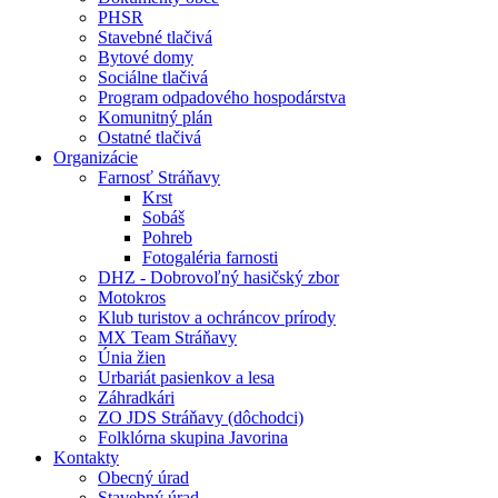
PHSR
Stavebné tlačivá
Bytové domy
Sociálne tlačivá
Program odpadového hospodárstva
Komunitný plán
Ostatné tlačivá
Organizácie
Farnosť Stráňavy
Krst
Sobáš
Pohreb
Fotogaléria farnosti
DHZ - Dobrovoľný hasičský zbor
Motokros
Klub turistov a ochráncov prírody
MX Team Stráňavy
Únia žien
Urbariát pasienkov a lesa
Záhradkári
ZO JDS Stráňavy (dôchodci)
Folklórna skupina Javorina
Kontakty
Obecný úrad
Stavebný úrad