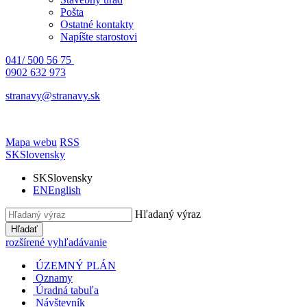
Pošta
Ostatné kontakty
Napíšte starostovi
041/ 500 56 75
0902 632 973
stranavy@stranavy.sk
Mapa webu
RSS
SK
Slovensky
SK
Slovensky
EN
English
Hľadaný výraz
Hľadať
rozšírené vyhľadávanie
ÚZEMNÝ PLÁN
Oznamy
Úradná tabuľa
Návštevník