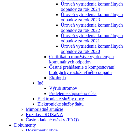
Úroveň vytriedenia komunálnych
odpadov za rok 2024
Úroveň vytriedenia komunálnych
odpadov za rok 2023
Úroveň vytriedenia komunálnych
odpadov za rok 2022
Úroveň vytriedenia komunálnych
odpadov za rok 2021
Úroveň vytriedenia komunálnych
odpadov za rok 2020
Certifikát o množstve vytriedených
komunálnych odpadov
Čestné prehlásenie o kompostovaní
biologicky rozložiteľného odpadu
Ekológia
Iné
Výrub stromov
Pridelenie súpisného čísla
Elektronické služby obce
Elektronické služby štátu
Mimoriadné situácie
Rozhlas - ROZaNA
Často kladené otázky (FAQ)
Dokumenty
Dokumenty obce