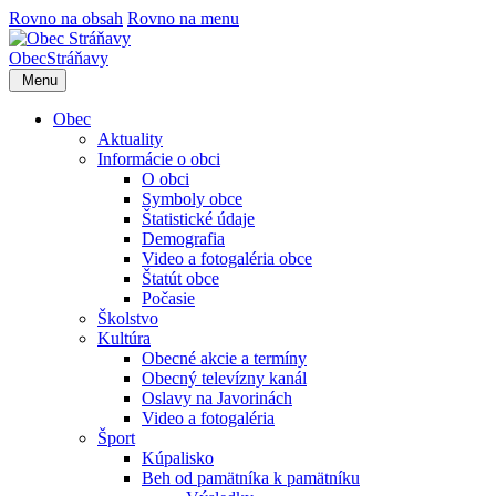
Rovno na obsah
Rovno na menu
Obec
Stráňavy
Menu
Obec
Aktuality
Informácie o obci
O obci
Symboly obce
Štatistické údaje
Demografia
Video a fotogaléria obce
Štatút obce
Počasie
Školstvo
Kultúra
Obecné akcie a termíny
Obecný televízny kanál
Oslavy na Javorinách
Video a fotogaléria
Šport
Kúpalisko
Beh od pamätníka k pamätníku