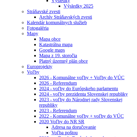
Výsledky
Výsledky 2025
Stráňavské zvesti
Archív Stráňavských zvesti
Kalendár komunálnych služieb
Fotogaléria
Mapy
Mapa obce
Katastrálna mapa
Google maps
Mapa z 19. storočia
Platný územný plán obce
Europrojekty
Voľby
2026 - Komunálne voľby + Voľby do VÚC
2026 - Referendum
2024 - voľby do Európskeho parlamentu
2024 - voľby prezidenta Slovenskej republiky
2023 - voľby do Národnej rady Slovenskej
republiky
2023 - Referendum
2022 - Komunálne voľby + voľby do VÚC
2020 Voľby do NR SR
Adresa na doručovanie
Voľba poštou