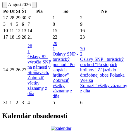
August
2026
Po
Ut
St
Št
Pia
So
Ne
27
28
29
30
31
1
2
3
4
5
6
7
8
9
10
11
12
13
14
15
16
17
18
19
20
21
22
23
29
28
1
30
1
Oslavy SNP -
2
Oslavy 82.
turistický
Oslavy SNP - turistický
výročia SNP
pochod "Po
pochod "Po stopách
na námestí v
24
25
26
27
stopách
hrdinov"
Zájazd do
Stráňavách.
hrdinov"
družobnej obce Polanka
Zobraziť
Zobraziť
Wielka
všetky
všetky
Zobraziť všetky záznamy
záznamy z
záznamy z
z dňa
dňa
dňa
31
1
2
3
4
5
6
Kalendár obsadenosti