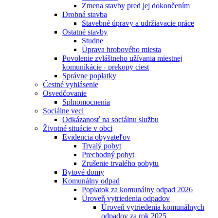
Zmena stavby pred jej dokončením
Drobná stavba
Stavebné úpravy a udržiavacie práce
Ostatné stavby
Studne
Úprava hrobového miesta
Povolenie zvláštneho užívania miestnej
komunikácie - prekopy ciest
Správne poplatky
Čestné vyhlásenie
Osvedčovanie
Splnomocnenia
Sociálne veci
Odkázanosť na sociálnu službu
Životné situácie v obci
Evidencia obyvateľov
Trvalý pobyt
Prechodný pobyt
Zrušenie trvalého pobytu
Bytové domy
Komunálny odpad
Poplatok za komunálny odpad 2026
Úroveň vytriedenia odpadov
Úroveň vytriedenia komunálnych
odpadov za rok 2025