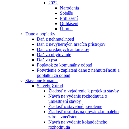
2022
Narodenia
Sobáše
Prihlásení
Odhlásení
Úmrtia
Dane a poplatky
Daň z nehnuteľností
Daň z nevýherných hracích prístrojov
Daň z predajných automatov
Daň za ubytovanie
Daň za psa
Poplatok za komunálny odpad
Potvrdenie o zaplatení dane z nehnuteľnosti a
poplatku za odpad
Stavebné konania
Stavebný úrad
Žiadosť o vyjadrenie k projektu stavby
Návrh na vydanie rozhodnutia o
umiestnení stavby
Žiadosť o stavebné povolenie
Žiadosť o súhlas na prevádzku malého
zdroja znečistenia
Návrh na vydanie kolaudačného
rozhodnutia