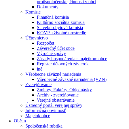
protispoločenskej činnosti v obci
Dokumenty
Komisie
Finančná komisia
Kultúrno-sociálna komisia
Stavebno-bytová komisia
KOVP a životné prostredie
Účtovníctvo
Rozpočet
Záverečný účet obce
Výročné správy
Zásady hospodárenia s majetkom obce
Register účtovných závierok
iné
Všeobecne záväzné nariadenia
Všeobecné záväzné nariadenia (VZN)
Zverejňovanie
Zmluvy, Faktúry, Objednávky
Archív - zverejňovanie
Verejné obstarávanie
Ústredný portál verejnej správy
Informačná povinnosť
Majetok obce
Občan
Spoločenská rubrika