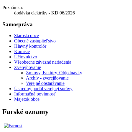
Poznámka:
dodávka elektriky - KD 06/2026
Samospráva
Starosta obce
Obecné zastupiteľstvo
Hlavný kontrolór
Komisie
Účtovníctvo
Všeobecne záväzné nariadenia
Zverejňovanie
Zmluvy, Faktúry, Objednávky
Archív - zverejňovanie
Verejné obstarávanie
Ústredný portál verejnej správy
Informačná povinnosť
Majetok obce
Farské oznamy