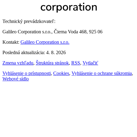
Technický prevádzkovateľ:
Galileo Corporation s.r.o., Čierna Voda 468, 925 06
Kontakt:
Galileo Corporation s.r.o.
Posledná aktualizácia: 4. 8. 2026
Zmena vzhľadu
,
Štruktúra stránok
,
RSS
,
Vytlačiť
Vyhlásenie o prístupnosti
,
Cookies
,
Vyhlásenie o ochrane súkromia
,
Webové sídlo