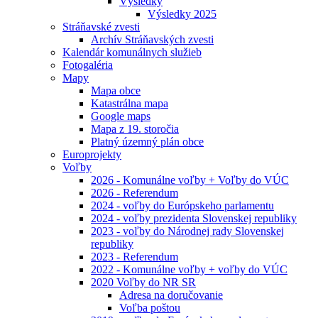
Výsledky
Výsledky 2025
Stráňavské zvesti
Archív Stráňavských zvesti
Kalendár komunálnych služieb
Fotogaléria
Mapy
Mapa obce
Katastrálna mapa
Google maps
Mapa z 19. storočia
Platný územný plán obce
Europrojekty
Voľby
2026 - Komunálne voľby + Voľby do VÚC
2026 - Referendum
2024 - voľby do Európskeho parlamentu
2024 - voľby prezidenta Slovenskej republiky
2023 - voľby do Národnej rady Slovenskej
republiky
2023 - Referendum
2022 - Komunálne voľby + voľby do VÚC
2020 Voľby do NR SR
Adresa na doručovanie
Voľba poštou