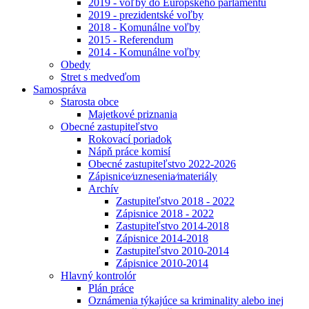
2019 - voľby do Európskeho parlamentu
2019 - prezidentské voľby
2018 - Komunálne voľby
2015 - Referendum
2014 - Komunálne voľby
Obedy
Stret s medveďom
Samospráva
Starosta obce
Majetkové priznania
Obecné zastupiteľstvo
Rokovací poriadok
Nápň práce komisí
Obecné zastupiteľstvo 2022-2026
Zápisnice⁄uznesenia⁄materiály
Archív
Zastupiteľstvo 2018 - 2022
Zápisnice 2018 - 2022
Zastupiteľstvo 2014-2018
Zápisnice 2014-2018
Zastupiteľstvo 2010-2014
Zápisnice 2010-2014
Hlavný kontrolór
Plán práce
Oznámenia týkajúce sa kriminality alebo inej