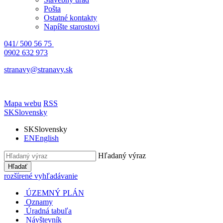
Pošta
Ostatné kontakty
Napíšte starostovi
041/ 500 56 75
0902 632 973
stranavy@stranavy.sk
Mapa webu
RSS
SK
Slovensky
SK
Slovensky
EN
English
Hľadaný výraz
Hľadať
rozšírené vyhľadávanie
ÚZEMNÝ PLÁN
Oznamy
Úradná tabuľa
Návštevník