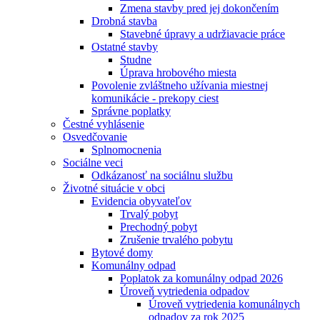
Zmena stavby pred jej dokončením
Drobná stavba
Stavebné úpravy a udržiavacie práce
Ostatné stavby
Studne
Úprava hrobového miesta
Povolenie zvláštneho užívania miestnej
komunikácie - prekopy ciest
Správne poplatky
Čestné vyhlásenie
Osvedčovanie
Splnomocnenia
Sociálne veci
Odkázanosť na sociálnu službu
Životné situácie v obci
Evidencia obyvateľov
Trvalý pobyt
Prechodný pobyt
Zrušenie trvalého pobytu
Bytové domy
Komunálny odpad
Poplatok za komunálny odpad 2026
Úroveň vytriedenia odpadov
Úroveň vytriedenia komunálnych
odpadov za rok 2025