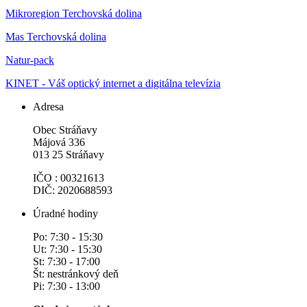
Mikroregion Terchovská dolina
Mas Terchovská dolina
Natur-pack
KINET - Váš optický internet a digitálna televízia
Adresa
Obec Stráňavy
Májová 336
013 25 Stráňavy
IČO : 00321613
DIČ: 2020688593
Úradné hodiny
Po: 7:30 - 15:30
Ut: 7:30 - 15:30
St: 7:30 - 17:00
Št: nestránkový deň
Pi: 7:30 - 13:00