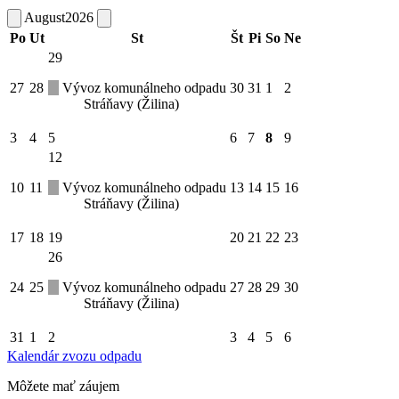
August
2026
Po
Ut
St
Št
Pi
So
Ne
29
27
28
Vývoz komunálneho odpadu
30
31
1
2
Stráňavy (Žilina)
3
4
5
6
7
8
9
12
10
11
Vývoz komunálneho odpadu
13
14
15
16
Stráňavy (Žilina)
17
18
19
20
21
22
23
26
24
25
Vývoz komunálneho odpadu
27
28
29
30
Stráňavy (Žilina)
31
1
2
3
4
5
6
Kalendár zvozu odpadu
Môžete mať záujem