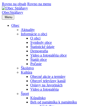
Rovno na obsah
Rovno na menu
Obec
Stráňavy
Menu
Obec
Aktuality
Informácie o obci
O obci
Symboly obce
Štatistické údaje
Demografia
Video a fotogaléria obce
Štatút obce
Počasie
Školstvo
Kultúra
Obecné akcie a termíny
Obecný televízny kanál
Oslavy na Javorinách
Video a fotogaléria
Šport
Kúpalisko
Beh od pamätníka k pamätníku