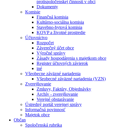
protispoločenskej činnosti v obci
Dokumenty
Komisie
Finančná komisia
Kultúrno-sociálna komisia
Stavebno-bytová komisia
KOVP a životné prostredie
Účtovníctvo
Rozpočet
Záverečný účet obce
Výročné správy
Zásady hospodárenia s majetkom obce
Register účtovných závierok
iné
Všeobecne záväzné nariadenia
Všeobecné záväzné nariadenia (VZN)
Zverejňovanie
Zmluvy, Faktúry, Objednávky
Archív - zverejňovanie
Verejné obstarávanie
Ústredný portál verejnej správy
Informačná povinnosť
Majetok obce
Občan
Spoločenská rubrika