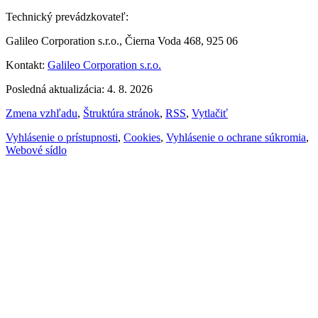
Technický prevádzkovateľ:
Galileo Corporation s.r.o., Čierna Voda 468, 925 06
Kontakt:
Galileo Corporation s.r.o.
Posledná aktualizácia: 4. 8. 2026
Zmena vzhľadu
,
Štruktúra stránok
,
RSS
,
Vytlačiť
Vyhlásenie o prístupnosti
,
Cookies
,
Vyhlásenie o ochrane súkromia
,
Webové sídlo