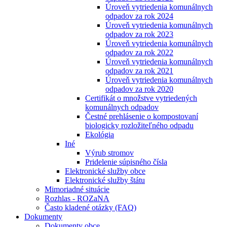
Úroveň vytriedenia komunálnych
odpadov za rok 2024
Úroveň vytriedenia komunálnych
odpadov za rok 2023
Úroveň vytriedenia komunálnych
odpadov za rok 2022
Úroveň vytriedenia komunálnych
odpadov za rok 2021
Úroveň vytriedenia komunálnych
odpadov za rok 2020
Certifikát o množstve vytriedených
komunálnych odpadov
Čestné prehlásenie o kompostovaní
biologicky rozložiteľného odpadu
Ekológia
Iné
Výrub stromov
Pridelenie súpisného čísla
Elektronické služby obce
Elektronické služby štátu
Mimoriadné situácie
Rozhlas - ROZaNA
Často kladené otázky (FAQ)
Dokumenty
Dokumenty obce