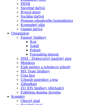
PHSR
Stavebné tlačivá
Bytové domy
Sociálne tlačivá
Program odpadového hospodárstva
Komunitný plán
Ostatné tlačivá
Organizácie
Farnosť Stráňavy
Krst
Sobáš
Pohreb
Fotogaléria farnosti
DHZ - Dobrovoľný hasičský zbor
Motokros
Klub turistov a ochráncov prírody
MX Team Stráňavy
Únia žien
Urbariát pasienkov a lesa
Záhradkári
ZO JDS Stráňavy (dôchodci)
Folklórna skupina Javorina
Kontakty
Obecný úrad
Stavebný úrad