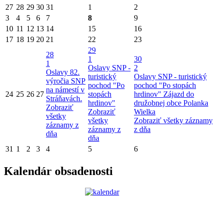
27
28
29
30
31
1
2
3
4
5
6
7
8
9
10
11
12
13
14
15
16
17
18
19
20
21
22
23
29
28
1
30
1
Oslavy SNP -
2
Oslavy 82.
turistický
Oslavy SNP - turistický
výročia SNP
pochod "Po
pochod "Po stopách
na námestí v
24
25
26
27
stopách
hrdinov"
Zájazd do
Stráňavách.
hrdinov"
družobnej obce Polanka
Zobraziť
Zobraziť
Wielka
všetky
všetky
Zobraziť všetky záznamy
záznamy z
záznamy z
z dňa
dňa
dňa
31
1
2
3
4
5
6
Kalendár obsadenosti