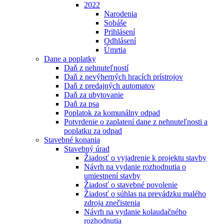
2022
Narodenia
Sobáše
Prihlásení
Odhlásení
Úmrtia
Dane a poplatky
Daň z nehnuteľností
Daň z nevýherných hracích prístrojov
Daň z predajných automatov
Daň za ubytovanie
Daň za psa
Poplatok za komunálny odpad
Potvrdenie o zaplatení dane z nehnuteľnosti a
poplatku za odpad
Stavebné konania
Stavebný úrad
Žiadosť o vyjadrenie k projektu stavby
Návrh na vydanie rozhodnutia o
umiestnení stavby
Žiadosť o stavebné povolenie
Žiadosť o súhlas na prevádzku malého
zdroja znečistenia
Návrh na vydanie kolaudačného
rozhodnutia