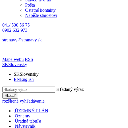
Pošta
Ostatné kontakty
Napíšte starostovi
041/ 500 56 75
0902 632 973
stranavy@stranavy.sk
Mapa webu
RSS
SK
Slovensky
SK
Slovensky
EN
English
Hľadaný výraz
Hľadať
rozšírené vyhľadávanie
ÚZEMNÝ PLÁN
Oznamy
Úradná tabuľa
Návštevník