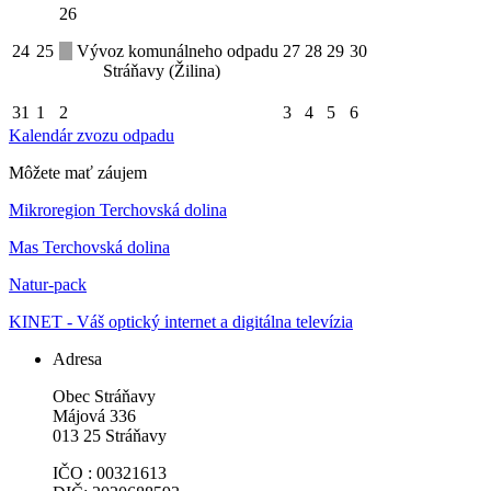
26
24
25
Vývoz komunálneho odpadu
27
28
29
30
Stráňavy (Žilina)
31
1
2
3
4
5
6
Kalendár zvozu odpadu
Môžete mať záujem
Mikroregion Terchovská dolina
Mas Terchovská dolina
Natur-pack
KINET - Váš optický internet a digitálna televízia
Adresa
Obec Stráňavy
Májová 336
013 25 Stráňavy
IČO : 00321613