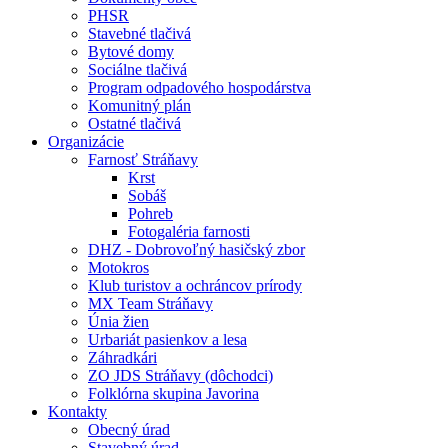
PHSR
Stavebné tlačivá
Bytové domy
Sociálne tlačivá
Program odpadového hospodárstva
Komunitný plán
Ostatné tlačivá
Organizácie
Farnosť Stráňavy
Krst
Sobáš
Pohreb
Fotogaléria farnosti
DHZ - Dobrovoľný hasičský zbor
Motokros
Klub turistov a ochráncov prírody
MX Team Stráňavy
Únia žien
Urbariát pasienkov a lesa
Záhradkári
ZO JDS Stráňavy (dôchodci)
Folklórna skupina Javorina
Kontakty
Obecný úrad
Stavebný úrad