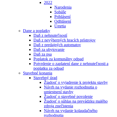
2022
Narodenia
Sobáše
Prihlásení
Odhlásení
Úmrtia
Dane a poplatky
Daň z nehnuteľností
Daň z nevýherných hracích prístrojov
Daň z predajných automatov
Daň za ubytovanie
Daň za psa
Poplatok za komunálny odpad
Potvrdenie o zaplatení dane z nehnuteľnosti a
poplatku za odpad
Stavebné konania
Stavebný úrad
Žiadosť o vyjadrenie k projektu stavby
Návrh na vydanie rozhodnutia o
umiestnení stavby
Žiadosť o stavebné povolenie
Žiadosť o súhlas na prevádzku malého
zdroja znečistenia
Návrh na vydanie kolaudačného
rozhodnutia