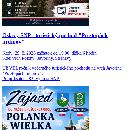
Oslavy SNP - turistický pochod "Po stopách
hrdinov"
Kedy:
29. 8. 2026 začiatok od 19:00, dĺžka 6 hodín
Kde:
vrch Polom - Javoriny, Stráňavy
Už VIII. ročník večerného turistického pochodu na vrch Javorina.
"Po stopách hrdinov".
Pri príležitosti 82. výročia SNP.