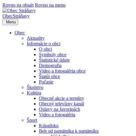
Rovno na obsah
Rovno na menu
Obec
Stráňavy
Menu
Obec
Aktuality
Informácie o obci
O obci
Symboly obce
Štatistické údaje
Demografia
Video a fotogaléria obce
Štatút obce
Počasie
Školstvo
Kultúra
Obecné akcie a termíny
Obecný televízny kanál
Oslavy na Javorinách
Video a fotogaléria
Šport
Kúpalisko
Beh od pamätníka k pamätníku