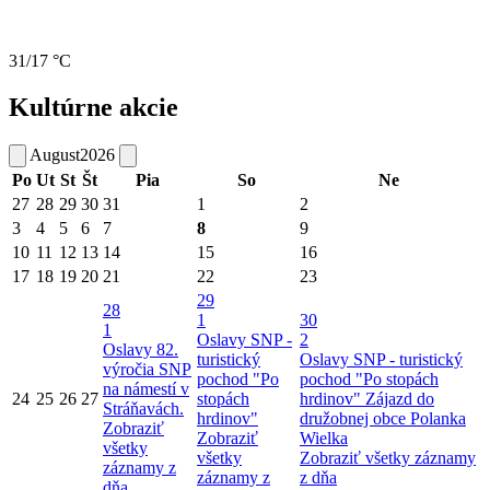
31/17 °C
Kultúrne akcie
August
2026
Po
Ut
St
Št
Pia
So
Ne
27
28
29
30
31
1
2
3
4
5
6
7
8
9
10
11
12
13
14
15
16
17
18
19
20
21
22
23
29
28
1
30
1
Oslavy SNP -
2
Oslavy 82.
turistický
Oslavy SNP - turistický
výročia SNP
pochod "Po
pochod "Po stopách
na námestí v
24
25
26
27
stopách
hrdinov"
Zájazd do
Stráňavách.
hrdinov"
družobnej obce Polanka
Zobraziť
Zobraziť
Wielka
všetky
všetky
Zobraziť všetky záznamy
záznamy z
záznamy z
z dňa
dňa