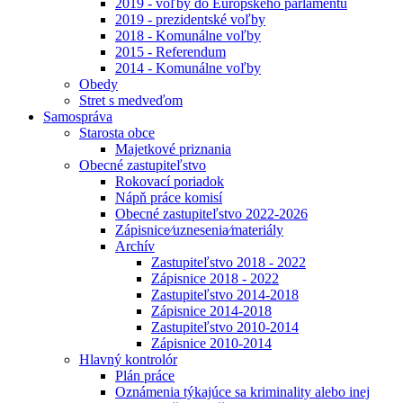
2019 - voľby do Európskeho parlamentu
2019 - prezidentské voľby
2018 - Komunálne voľby
2015 - Referendum
2014 - Komunálne voľby
Obedy
Stret s medveďom
Samospráva
Starosta obce
Majetkové priznania
Obecné zastupiteľstvo
Rokovací poriadok
Nápň práce komisí
Obecné zastupiteľstvo 2022-2026
Zápisnice⁄uznesenia⁄materiály
Archív
Zastupiteľstvo 2018 - 2022
Zápisnice 2018 - 2022
Zastupiteľstvo 2014-2018
Zápisnice 2014-2018
Zastupiteľstvo 2010-2014
Zápisnice 2010-2014
Hlavný kontrolór
Plán práce
Oznámenia týkajúce sa kriminality alebo inej