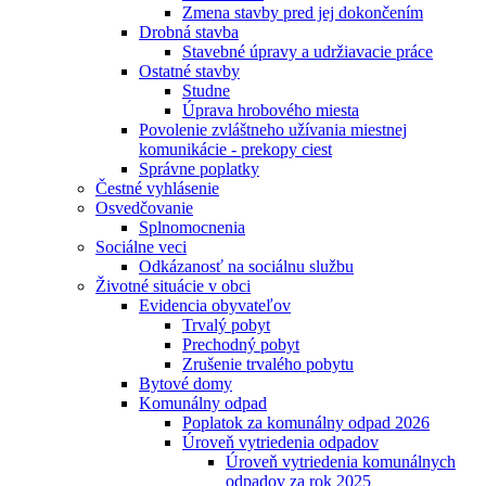
Zmena stavby pred jej dokončením
Drobná stavba
Stavebné úpravy a udržiavacie práce
Ostatné stavby
Studne
Úprava hrobového miesta
Povolenie zvláštneho užívania miestnej
komunikácie - prekopy ciest
Správne poplatky
Čestné vyhlásenie
Osvedčovanie
Splnomocnenia
Sociálne veci
Odkázanosť na sociálnu službu
Životné situácie v obci
Evidencia obyvateľov
Trvalý pobyt
Prechodný pobyt
Zrušenie trvalého pobytu
Bytové domy
Komunálny odpad
Poplatok za komunálny odpad 2026
Úroveň vytriedenia odpadov
Úroveň vytriedenia komunálnych
odpadov za rok 2025