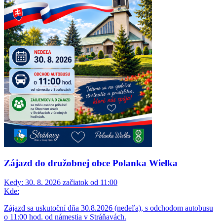
Zájazd do družobnej obce Polanka Wielka
Kedy:
30. 8. 2026 začiatok od 11:00
Kde:
Zájazd sa uskutoční dňa 30.8.2026 (nedeľa), s odchodom autobusu
o 11:00 hod. od námestia v Stráňavách.