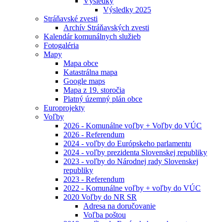
Výsledky
Výsledky 2025
Stráňavské zvesti
Archív Stráňavských zvesti
Kalendár komunálnych služieb
Fotogaléria
Mapy
Mapa obce
Katastrálna mapa
Google maps
Mapa z 19. storočia
Platný územný plán obce
Europrojekty
Voľby
2026 - Komunálne voľby + Voľby do VÚC
2026 - Referendum
2024 - voľby do Európskeho parlamentu
2024 - voľby prezidenta Slovenskej republiky
2023 - voľby do Národnej rady Slovenskej
republiky
2023 - Referendum
2022 - Komunálne voľby + voľby do VÚC
2020 Voľby do NR SR
Adresa na doručovanie
Voľba poštou