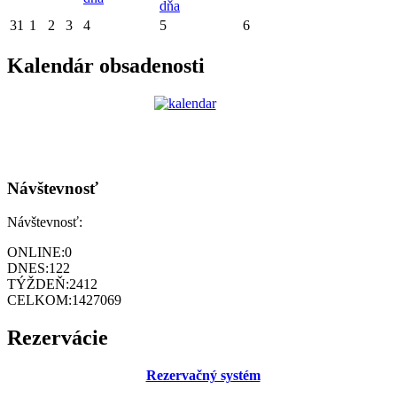
dňa
31
1
2
3
4
5
6
Kalendár obsadenosti
Návštevnosť
Návštevnosť:
ONLINE:
0
DNES:
122
TÝŽDEŇ:
2412
CELKOM:
1427069
Rezervácie
Rezervačný systém