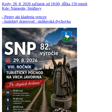
Kedy:
28. 8. 2026 začiatok od 18:00, dĺžka 150 minút
Kde:
Námestie, Stráňavy
- Pietny akt kladenia vencov
- hudobný doprovod - stráňavská dychovka