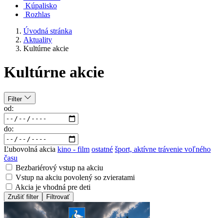
Kúpalisko
Rozhlas
Úvodná stránka
Aktuality
Kultúrne akcie
Kultúrne akcie
Filter
od:
do:
Ľubovolná akcia
kino - film
ostatné
šport, aktívne trávenie voľného
času
Bezbariérový vstup na akciu
Vstup na akciu povolený so zvieratami
Akcia je vhodná pre deti
Zrušiť filter
Filtrovať