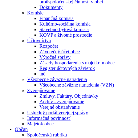
protispoločenskej činnosti v obci
Dokumenty
Komisie
Finančná komisia
Kultúrno-sociálna komisia
Stavebno-bytová komisia
KOVP a životné prostredie
Účtovníctvo
Rozpočet
Záverečný účet obce
Výročné správy
Zásady hospodárenia s majetkom obce
Register účtovných závierok
iné
Všeobecne záväzné nariadenia
Všeobecné záväzné nariadenia (VZN)
Zverejňovanie
Zmluvy, Faktúry, Objednávky
Archív - zverejňovanie
Verejné obstarávanie
Ústredný portál verejnej správy
Informačná povinnosť
Majetok obce
Občan
Spoločenská rubrika