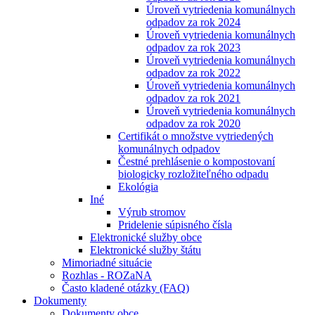
Úroveň vytriedenia komunálnych
odpadov za rok 2024
Úroveň vytriedenia komunálnych
odpadov za rok 2023
Úroveň vytriedenia komunálnych
odpadov za rok 2022
Úroveň vytriedenia komunálnych
odpadov za rok 2021
Úroveň vytriedenia komunálnych
odpadov za rok 2020
Certifikát o množstve vytriedených
komunálnych odpadov
Čestné prehlásenie o kompostovaní
biologicky rozložiteľného odpadu
Ekológia
Iné
Výrub stromov
Pridelenie súpisného čísla
Elektronické služby obce
Elektronické služby štátu
Mimoriadné situácie
Rozhlas - ROZaNA
Často kladené otázky (FAQ)
Dokumenty
Dokumenty obce