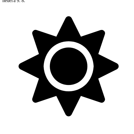
nedeľa
9. 8.