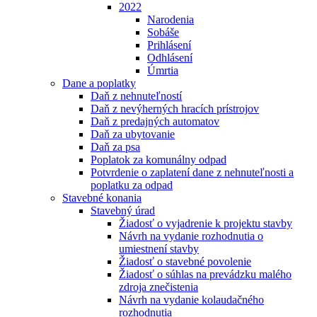
2022
Narodenia
Sobáše
Prihlásení
Odhlásení
Úmrtia
Dane a poplatky
Daň z nehnuteľností
Daň z nevýherných hracích prístrojov
Daň z predajných automatov
Daň za ubytovanie
Daň za psa
Poplatok za komunálny odpad
Potvrdenie o zaplatení dane z nehnuteľnosti a
poplatku za odpad
Stavebné konania
Stavebný úrad
Žiadosť o vyjadrenie k projektu stavby
Návrh na vydanie rozhodnutia o
umiestnení stavby
Žiadosť o stavebné povolenie
Žiadosť o súhlas na prevádzku malého
zdroja znečistenia
Návrh na vydanie kolaudačného
rozhodnutia