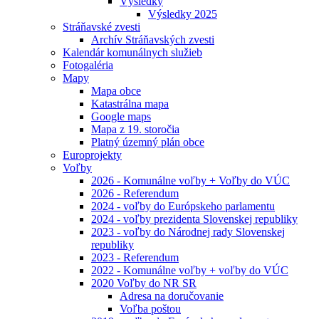
Výsledky
Výsledky 2025
Stráňavské zvesti
Archív Stráňavských zvesti
Kalendár komunálnych služieb
Fotogaléria
Mapy
Mapa obce
Katastrálna mapa
Google maps
Mapa z 19. storočia
Platný územný plán obce
Europrojekty
Voľby
2026 - Komunálne voľby + Voľby do VÚC
2026 - Referendum
2024 - voľby do Európskeho parlamentu
2024 - voľby prezidenta Slovenskej republiky
2023 - voľby do Národnej rady Slovenskej
republiky
2023 - Referendum
2022 - Komunálne voľby + voľby do VÚC
2020 Voľby do NR SR
Adresa na doručovanie
Voľba poštou