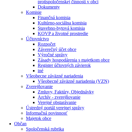
protispoločenskej činnosti v obci
Dokumenty
Komisie
Finančná komisia
Kultúrno-sociálna komisia
Stavebno-bytová komisia
KOVP a životné prostredie
Účtovníctvo
Rozpočet
Záverečný účet obce
Výročné správy
Zásady hospodárenia s majetkom obce
Register účtovných závierok
iné
Všeobecne záväzné nariadenia
Všeobecné záväzné nariadenia (VZN)
Zverejňovanie
Zmluvy, Faktúry, Objednávky
Archív - zverejňovanie
Verejné obstarávanie
Ústredný portál verejnej správy
Informačná povinnosť
Majetok obce
Občan
Spoločenská rubrika