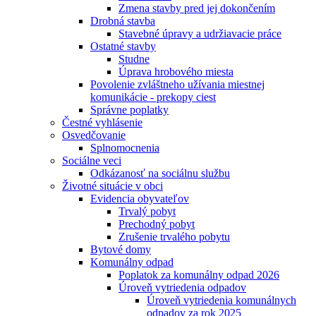
Zmena stavby pred jej dokončením
Drobná stavba
Stavebné úpravy a udržiavacie práce
Ostatné stavby
Studne
Úprava hrobového miesta
Povolenie zvláštneho užívania miestnej
komunikácie - prekopy ciest
Správne poplatky
Čestné vyhlásenie
Osvedčovanie
Splnomocnenia
Sociálne veci
Odkázanosť na sociálnu službu
Životné situácie v obci
Evidencia obyvateľov
Trvalý pobyt
Prechodný pobyt
Zrušenie trvalého pobytu
Bytové domy
Komunálny odpad
Poplatok za komunálny odpad 2026
Úroveň vytriedenia odpadov
Úroveň vytriedenia komunálnych
odpadov za rok 2025