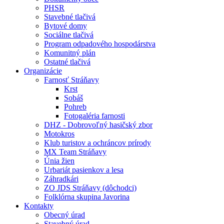
PHSR
Stavebné tlačivá
Bytové domy
Sociálne tlačivá
Program odpadového hospodárstva
Komunitný plán
Ostatné tlačivá
Organizácie
Farnosť Stráňavy
Krst
Sobáš
Pohreb
Fotogaléria farnosti
DHZ - Dobrovoľný hasičský zbor
Motokros
Klub turistov a ochráncov prírody
MX Team Stráňavy
Únia žien
Urbariát pasienkov a lesa
Záhradkári
ZO JDS Stráňavy (dôchodci)
Folklórna skupina Javorina
Kontakty
Obecný úrad
Stavebný úrad