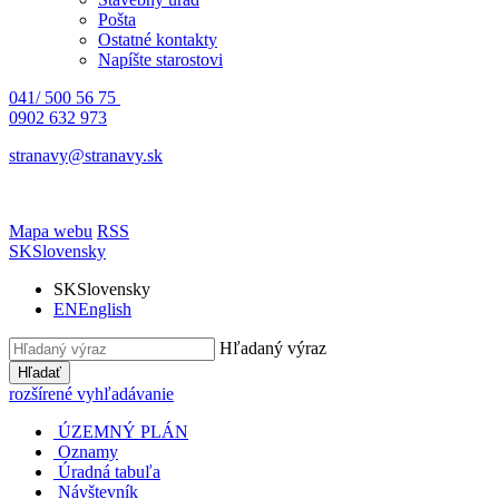
Pošta
Ostatné kontakty
Napíšte starostovi
041/ 500 56 75
0902 632 973
stranavy@stranavy.sk
Mapa webu
RSS
SK
Slovensky
SK
Slovensky
EN
English
Hľadaný výraz
Hľadať
rozšírené vyhľadávanie
ÚZEMNÝ PLÁN
Oznamy
Úradná tabuľa
Návštevník