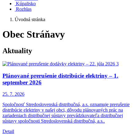
Kúpalisko
Rozhlas
Úvodná stránka
Obec Stráňavy
Aktuality
Plánované prerušenie distribúcie elektriny – 1.
september 2026
25. 7.
2026
Spoločnosť Stredoslovenská distribučná, a.s. oznamuje prerušenie
distribúcie elektriny v našej obci, dôvodu plánovaných prác na
zariadeniach distribučnej sústavy prevádzkovateľa distribučnej
sústavy spoločnosti Stredoslovenská distribučná, a.s..
Detail