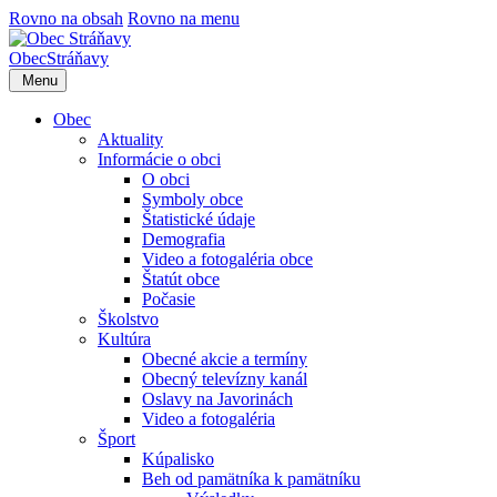
Rovno na obsah
Rovno na menu
Obec
Stráňavy
Menu
Obec
Aktuality
Informácie o obci
O obci
Symboly obce
Štatistické údaje
Demografia
Video a fotogaléria obce
Štatút obce
Počasie
Školstvo
Kultúra
Obecné akcie a termíny
Obecný televízny kanál
Oslavy na Javorinách
Video a fotogaléria
Šport
Kúpalisko
Beh od pamätníka k pamätníku