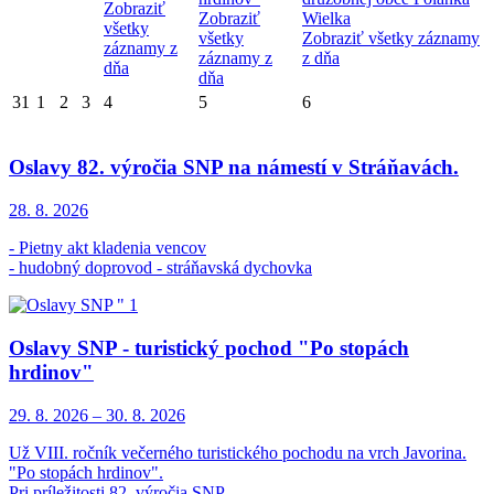
Zobraziť
Zobraziť
Wielka
všetky
všetky
Zobraziť všetky záznamy
záznamy z
záznamy z
z dňa
dňa
dňa
31
1
2
3
4
5
6
Oslavy 82. výročia SNP na námestí v Stráňavách.
28. 8.
2026
- Pietny akt kladenia vencov
- hudobný doprovod - stráňavská dychovka
Oslavy SNP - turistický pochod "Po stopách
hrdinov"
29. 8.
2026
–
30. 8.
2026
Už VIII. ročník večerného turistického pochodu na vrch Javorina.
"Po stopách hrdinov".
Pri príležitosti 82. výročia SNP.