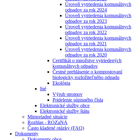
Úroveň vytriedenia komunálnych
odpadov za rok 2024
Úroveň vytriedenia komunálnych
odpadov za rok 2023
Úroveň vytriedenia komunálnych
odpadov za rok 2022
Úroveň vytriedenia komunálnych
odpadov za rok 2021
Úroveň vytriedenia komunálnych
odpadov za rok 2020
Certifikát o množstve vytriedených
komunálnych odpadov
Čestné prehlásenie o kompostovaní
biologicky rozložiteľného odpadu
Ekológia
Iné
Výrub stromov
Pridelenie súpisného čísla
Elektronické služby obce
Elektronické služby štátu
Mimoriadné situácie
Rozhlas - ROZaNA
Často kladené otázky (FAQ)
Dokumenty
Dokumenty obce