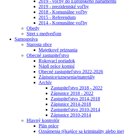
2019 - voľby do Európskeho parlamentu
2019 - prezidentské voľby
2018 - Komunálne voľby
2015 - Referendum
2014 - Komunálne voľby
Obedy
Stret s medveďom
Samospráva
Starosta obce
Majetkové priznania
Obecné zastupiteľstvo
Rokovací poriadok
Nápň práce komisí
Obecné zastupiteľstvo 2022-2026
Zápisnice⁄uznesenia⁄materiály
Archív
Zastupiteľstvo 2018 - 2022
Zápisnice 2018 - 2022
Zastupiteľstvo 2014-2018
Zápisnice 2014-2018
Zastupiteľstvo 2010-2014
Zápisnice 2010-2014
Hlavný kontrolór
Plán práce
Oznámenia týkajúce sa kriminality alebo inej