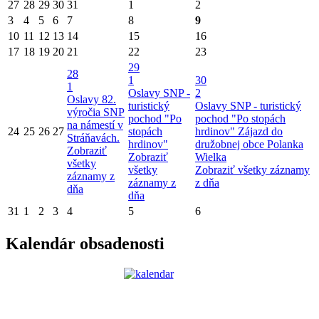
27
28
29
30
31
1
2
3
4
5
6
7
8
9
10
11
12
13
14
15
16
17
18
19
20
21
22
23
29
28
1
30
1
Oslavy SNP -
2
Oslavy 82.
turistický
Oslavy SNP - turistický
výročia SNP
pochod "Po
pochod "Po stopách
na námestí v
24
25
26
27
stopách
hrdinov"
Zájazd do
Stráňavách.
hrdinov"
družobnej obce Polanka
Zobraziť
Zobraziť
Wielka
všetky
všetky
Zobraziť všetky záznamy
záznamy z
záznamy z
z dňa
dňa
dňa
31
1
2
3
4
5
6
Kalendár obsadenosti