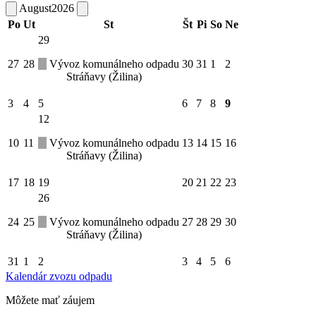
August
2026
Po
Ut
St
Št
Pi
So
Ne
29
27
28
Vývoz komunálneho odpadu
30
31
1
2
Stráňavy (Žilina)
3
4
5
6
7
8
9
12
10
11
Vývoz komunálneho odpadu
13
14
15
16
Stráňavy (Žilina)
17
18
19
20
21
22
23
26
24
25
Vývoz komunálneho odpadu
27
28
29
30
Stráňavy (Žilina)
31
1
2
3
4
5
6
Kalendár zvozu odpadu
Môžete mať záujem