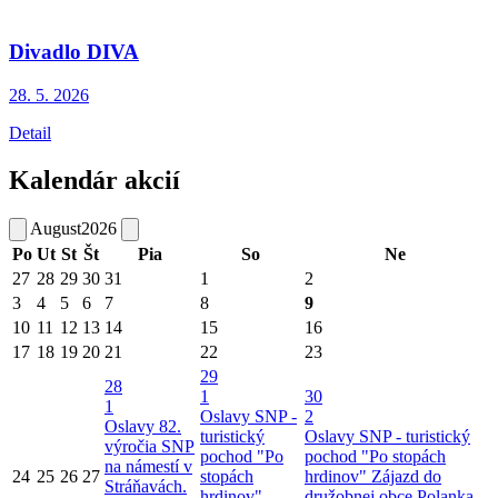
Divadlo DIVA
28. 5.
2026
Detail
Kalendár akcií
August
2026
Po
Ut
St
Št
Pia
So
Ne
27
28
29
30
31
1
2
3
4
5
6
7
8
9
10
11
12
13
14
15
16
17
18
19
20
21
22
23
29
28
1
30
1
Oslavy SNP -
2
Oslavy 82.
turistický
Oslavy SNP - turistický
výročia SNP
pochod "Po
pochod "Po stopách
na námestí v
24
25
26
27
stopách
hrdinov"
Zájazd do
Stráňavách.
hrdinov"
družobnej obce Polanka