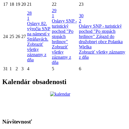
17
18
19
20
21
22
23
29
28
1
30
1
Oslavy SNP -
2
Oslavy 82.
turistický
Oslavy SNP - turistický
výročia SNP
pochod "Po
pochod "Po stopách
na námestí v
24
25
26
27
stopách
hrdinov"
Zájazd do
Stráňavách.
hrdinov"
družobnej obce Polanka
Zobraziť
Zobraziť
Wielka
všetky
všetky
Zobraziť všetky záznamy
záznamy z
záznamy z
z dňa
dňa
dňa
31
1
2
3
4
5
6
Kalendár obsadenosti
Návštevnosť