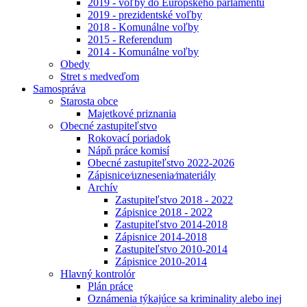
2019 - voľby do Európskeho parlamentu
2019 - prezidentské voľby
2018 - Komunálne voľby
2015 - Referendum
2014 - Komunálne voľby
Obedy
Stret s medveďom
Samospráva
Starosta obce
Majetkové priznania
Obecné zastupiteľstvo
Rokovací poriadok
Nápň práce komisí
Obecné zastupiteľstvo 2022-2026
Zápisnice⁄uznesenia⁄materiály
Archív
Zastupiteľstvo 2018 - 2022
Zápisnice 2018 - 2022
Zastupiteľstvo 2014-2018
Zápisnice 2014-2018
Zastupiteľstvo 2010-2014
Zápisnice 2010-2014
Hlavný kontrolór
Plán práce
Oznámenia týkajúce sa kriminality alebo inej