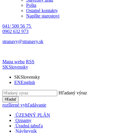
Pošta
Ostatné kontakty
Napíšte starostovi
041/ 500 56 75
0902 632 973
stranavy@stranavy.sk
Mapa webu
RSS
SK
Slovensky
SK
Slovensky
EN
English
Hľadaný výraz
Hľadať
rozšírené vyhľadávanie
ÚZEMNÝ PLÁN
Oznamy
Úradná tabuľa
Návštevník