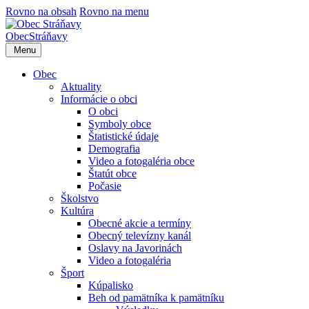
Rovno na obsah
Rovno na menu
Obec
Stráňavy
Menu
Obec
Aktuality
Informácie o obci
O obci
Symboly obce
Štatistické údaje
Demografia
Video a fotogaléria obce
Štatút obce
Počasie
Školstvo
Kultúra
Obecné akcie a termíny
Obecný televízny kanál
Oslavy na Javorinách
Video a fotogaléria
Šport
Kúpalisko
Beh od pamätníka k pamätníku