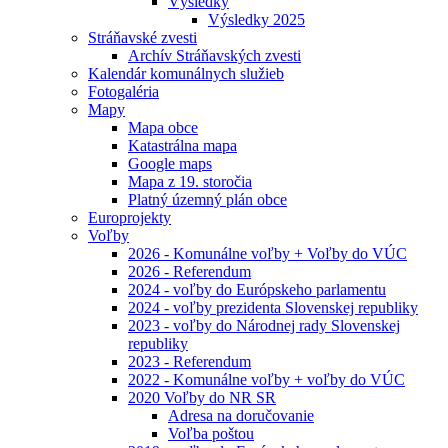
Výsledky
Výsledky 2025
Stráňavské zvesti
Archív Stráňavských zvesti
Kalendár komunálnych služieb
Fotogaléria
Mapy
Mapa obce
Katastrálna mapa
Google maps
Mapa z 19. storočia
Platný územný plán obce
Europrojekty
Voľby
2026 - Komunálne voľby + Voľby do VÚC
2026 - Referendum
2024 - voľby do Európskeho parlamentu
2024 - voľby prezidenta Slovenskej republiky
2023 - voľby do Národnej rady Slovenskej
republiky
2023 - Referendum
2022 - Komunálne voľby + voľby do VÚC
2020 Voľby do NR SR
Adresa na doručovanie
Voľba poštou