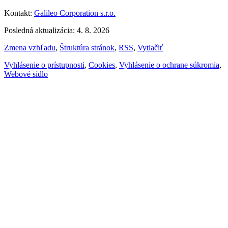
Kontakt:
Galileo Corporation s.r.o.
Posledná aktualizácia: 4. 8. 2026
Zmena vzhľadu
,
Štruktúra stránok
,
RSS
,
Vytlačiť
Vyhlásenie o prístupnosti
,
Cookies
,
Vyhlásenie o ochrane súkromia
,
Webové sídlo