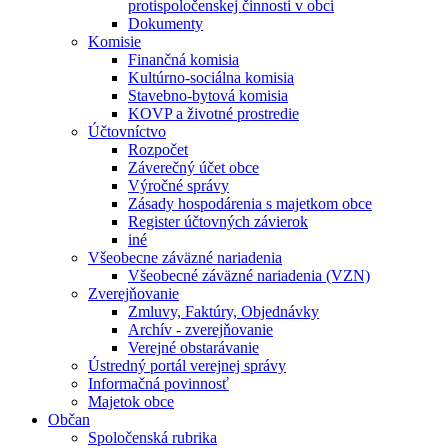
protispoločenskej činnosti v obci
Dokumenty
Komisie
Finančná komisia
Kultúrno-sociálna komisia
Stavebno-bytová komisia
KOVP a životné prostredie
Účtovníctvo
Rozpočet
Záverečný účet obce
Výročné správy
Zásady hospodárenia s majetkom obce
Register účtovných závierok
iné
Všeobecne záväzné nariadenia
Všeobecné záväzné nariadenia (VZN)
Zverejňovanie
Zmluvy, Faktúry, Objednávky
Archív - zverejňovanie
Verejné obstarávanie
Ústredný portál verejnej správy
Informačná povinnosť
Majetok obce
Občan
Spoločenská rubrika