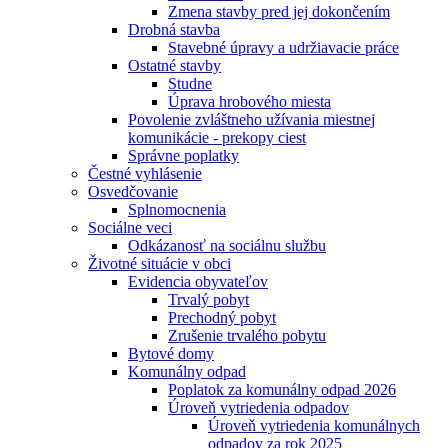
Zmena stavby pred jej dokončením
Drobná stavba
Stavebné úpravy a udržiavacie práce
Ostatné stavby
Studne
Úprava hrobového miesta
Povolenie zvláštneho užívania miestnej
komunikácie - prekopy ciest
Správne poplatky
Čestné vyhlásenie
Osvedčovanie
Splnomocnenia
Sociálne veci
Odkázanosť na sociálnu službu
Životné situácie v obci
Evidencia obyvateľov
Trvalý pobyt
Prechodný pobyt
Zrušenie trvalého pobytu
Bytové domy
Komunálny odpad
Poplatok za komunálny odpad 2026
Úroveň vytriedenia odpadov
Úroveň vytriedenia komunálnych
odpadov za rok 2025