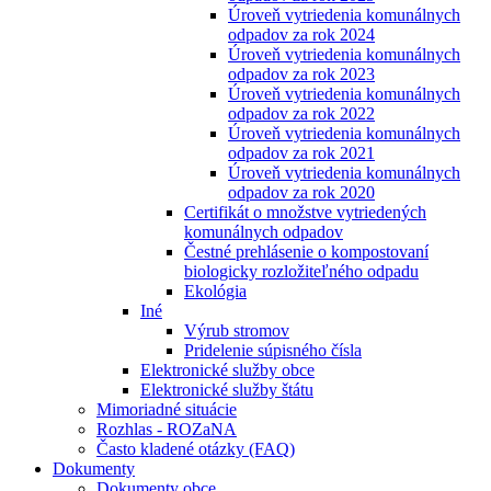
Úroveň vytriedenia komunálnych
odpadov za rok 2024
Úroveň vytriedenia komunálnych
odpadov za rok 2023
Úroveň vytriedenia komunálnych
odpadov za rok 2022
Úroveň vytriedenia komunálnych
odpadov za rok 2021
Úroveň vytriedenia komunálnych
odpadov za rok 2020
Certifikát o množstve vytriedených
komunálnych odpadov
Čestné prehlásenie o kompostovaní
biologicky rozložiteľného odpadu
Ekológia
Iné
Výrub stromov
Pridelenie súpisného čísla
Elektronické služby obce
Elektronické služby štátu
Mimoriadné situácie
Rozhlas - ROZaNA
Často kladené otázky (FAQ)
Dokumenty
Dokumenty obce