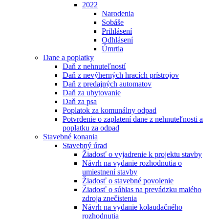
2022
Narodenia
Sobáše
Prihlásení
Odhlásení
Úmrtia
Dane a poplatky
Daň z nehnuteľností
Daň z nevýherných hracích prístrojov
Daň z predajných automatov
Daň za ubytovanie
Daň za psa
Poplatok za komunálny odpad
Potvrdenie o zaplatení dane z nehnuteľnosti a
poplatku za odpad
Stavebné konania
Stavebný úrad
Žiadosť o vyjadrenie k projektu stavby
Návrh na vydanie rozhodnutia o
umiestnení stavby
Žiadosť o stavebné povolenie
Žiadosť o súhlas na prevádzku malého
zdroja znečistenia
Návrh na vydanie kolaudačného
rozhodnutia