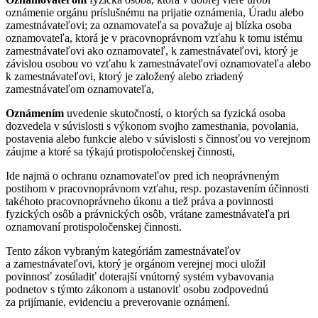
oznámenie orgánu príslušnému na prijatie oznámenia, Úradu alebo
zamestnávateľovi; za oznamovateľa sa považuje aj blízka osoba
oznamovateľa, ktorá je v pracovnoprávnom vzťahu k tomu istému
zamestnávateľovi ako oznamovateľ, k zamestnávateľovi, ktorý je
závislou osobou vo vzťahu k zamestnávateľovi oznamovateľa alebo
k zamestnávateľovi, ktorý je založený alebo zriadený
zamestnávateľom oznamovateľa,
Oznámením
uvedenie skutočností, o ktorých sa fyzická osoba
dozvedela v súvislosti s výkonom svojho zamestnania, povolania,
postavenia alebo funkcie alebo v súvislosti s činnosťou vo verejnom
záujme a ktoré sa týkajú protispoločenskej činnosti,
Ide najmä o ochranu oznamovateľov pred ich neoprávneným
postihom v pracovnoprávnom vzťahu, resp. pozastavením účinnosti
takéhoto pracovnoprávneho úkonu a tiež práva a povinnosti
fyzických osôb a právnických osôb, vrátane zamestnávateľa pri
oznamovaní protispoločenskej činnosti.
Tento zákon vybraným kategóriám zamestnávateľov
a zamestnávateľovi, ktorý je orgánom verejnej moci uložil
povinnosť zosúladiť doterajší vnútorný systém vybavovania
podnetov s týmto zákonom a ustanoviť osobu zodpovednú
za prijímanie, evidenciu a preverovanie oznámení.