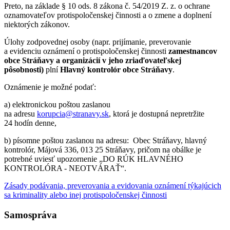
Preto, na základe § 10 ods. 8 zákona č. 54/2019 Z. z. o ochrane
oznamovateľov protispoločenskej činnosti a o zmene a doplnení
niektorých zákonov.
Úlohy zodpovednej osoby (napr. prijímanie, preverovanie
a evidenciu oznámení o protispoločenskej činnosti
zamestnancov
obce Stráňavy a organizácií v jeho zriaďovateľskej
pôsobnosti)
plní
Hlavný kontrolór obce Stráňavy
.
Oznámenie je možné podať:
a) elektronickou poštou zaslanou
na adresu
korupcia@stranavy.sk
, ktorá je dostupná nepretržite
24 hodín denne,
b) písomne poštou zaslanou na adresu: Obec Stráňavy, hlavný
kontrolór, Májová 336, 013 25 Stráňavy, pričom na obálke je
potrebné uviesť upozornenie „DO RÚK HLAVNÉHO
KONTROLÓRA - NEOTVÁRAŤ“.
Zásady podávania, preverovania a evidovania oznámení týkajúcich
sa kriminality alebo inej protispoločenskej činnosti
Samospráva