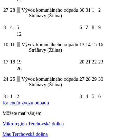
27
28
Vývoz komunálneho odpadu
30
31
1
2
Stráňavy (Žilina)
3
4
5
6
7
8
9
12
10
11
Vývoz komunálneho odpadu
13
14
15
16
Stráňavy (Žilina)
17
18
19
20
21
22
23
26
24
25
Vývoz komunálneho odpadu
27
28
29
30
Stráňavy (Žilina)
31
1
2
3
4
5
6
Kalendár zvozu odpadu
Môžete mať záujem
Mikroregion Terchovská dolina
Mas Terchovská dolina