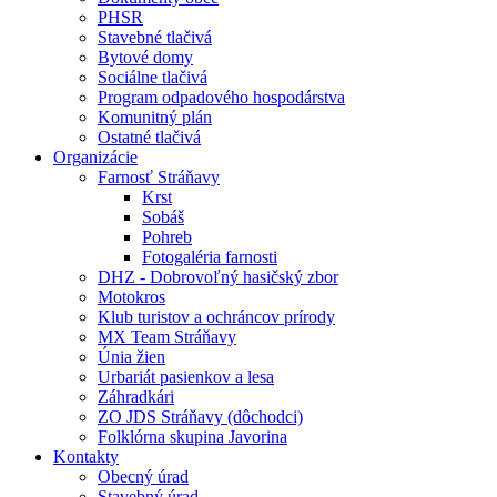
PHSR
Stavebné tlačivá
Bytové domy
Sociálne tlačivá
Program odpadového hospodárstva
Komunitný plán
Ostatné tlačivá
Organizácie
Farnosť Stráňavy
Krst
Sobáš
Pohreb
Fotogaléria farnosti
DHZ - Dobrovoľný hasičský zbor
Motokros
Klub turistov a ochráncov prírody
MX Team Stráňavy
Únia žien
Urbariát pasienkov a lesa
Záhradkári
ZO JDS Stráňavy (dôchodci)
Folklórna skupina Javorina
Kontakty
Obecný úrad
Stavebný úrad