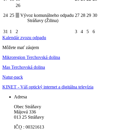
26
24
25
Vývoz komunálneho odpadu
27
28
29
30
Stráňavy (Žilina)
31
1
2
3
4
5
6
Kalendár zvozu odpadu
Môžete mať záujem
Mikroregion Terchovská dolina
Mas Terchovská dolina
Natur-pack
KINET - Váš optický internet a digitálna televízia
Adresa
Obec Stráňavy
Májová 336
013 25 Stráňavy
IČO : 00321613