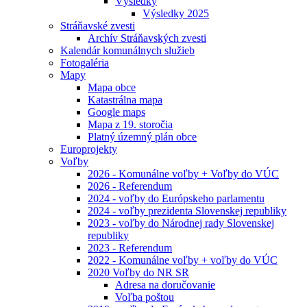
Výsledky
Výsledky 2025
Stráňavské zvesti
Archív Stráňavských zvesti
Kalendár komunálnych služieb
Fotogaléria
Mapy
Mapa obce
Katastrálna mapa
Google maps
Mapa z 19. storočia
Platný územný plán obce
Europrojekty
Voľby
2026 - Komunálne voľby + Voľby do VÚC
2026 - Referendum
2024 - voľby do Európskeho parlamentu
2024 - voľby prezidenta Slovenskej republiky
2023 - voľby do Národnej rady Slovenskej
republiky
2023 - Referendum
2022 - Komunálne voľby + voľby do VÚC
2020 Voľby do NR SR
Adresa na doručovanie
Voľba poštou