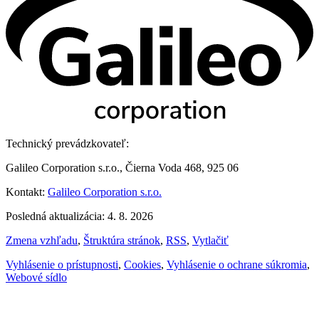
Technický prevádzkovateľ:
Galileo Corporation s.r.o., Čierna Voda 468, 925 06
Kontakt:
Galileo Corporation s.r.o.
Posledná aktualizácia: 4. 8. 2026
Zmena vzhľadu
,
Štruktúra stránok
,
RSS
,
Vytlačiť
Vyhlásenie o prístupnosti
,
Cookies
,
Vyhlásenie o ochrane súkromia
,
Webové sídlo