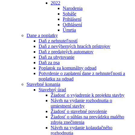
2022
Narodenia
Sobáše
Prihlásení
Odhlásení
Úmrtia
Dane a poplatky
Daň z nehnuteľností
Daň z nevýherných hracích prístrojov
Daň z predajných automatov
Daň za ubytovanie
Daň za psa
Poplatok za komunálny odpad
Potvrdenie o zaplatení dane z nehnuteľnosti a
poplatku za odpad
Stavebné konania
Stavebný úrad
Žiadosť o vyjadrenie k projektu stavby
Návrh na vydanie rozhodnutia o
umiestnení stavby
Žiadosť o stavebné povolenie
Žiadosť o súhlas na prevádzku malého
zdroja znečistenia
Návrh na vydanie kolaudačného
rozhodnutia