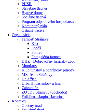
PHSR
Stavebné tlačivá
Bytové domy
Sociálne tlačivá
Program odpadového hospodárstva
Komunitný plán
Ostatné tlačivá
Organizácie
Farnosť Stráňavy
Krst
Sobáš
Pohreb
Fotogaléria farnosti
DHZ - Dobrovoľný hasičský zbor
Motokros
Klub turistov a ochráncov prírody
MX Team Stráňavy
Únia žien
Urbariát pasienkov a lesa
Záhradkári
ZO JDS Stráňavy (dôchodci)
Folklórna skupina Javorina
Kontakty
Obecný úrad
Stavebný úrad