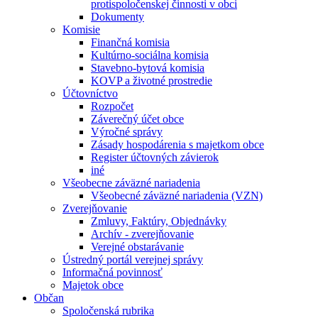
protispoločenskej činnosti v obci
Dokumenty
Komisie
Finančná komisia
Kultúrno-sociálna komisia
Stavebno-bytová komisia
KOVP a životné prostredie
Účtovníctvo
Rozpočet
Záverečný účet obce
Výročné správy
Zásady hospodárenia s majetkom obce
Register účtovných závierok
iné
Všeobecne záväzné nariadenia
Všeobecné záväzné nariadenia (VZN)
Zverejňovanie
Zmluvy, Faktúry, Objednávky
Archív - zverejňovanie
Verejné obstarávanie
Ústredný portál verejnej správy
Informačná povinnosť
Majetok obce
Občan
Spoločenská rubrika