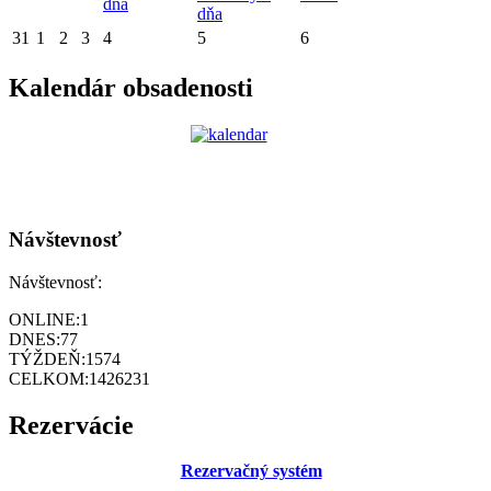
dňa
dňa
31
1
2
3
4
5
6
Kalendár obsadenosti
Návštevnosť
Návštevnosť:
ONLINE:
1
DNES:
77
TÝŽDEŇ:
1574
CELKOM:
1426231
Rezervácie
Rezervačný systém