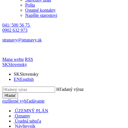
Pošta
Ostatné kontakty
Napíšte starostovi
041/ 500 56 75
0902 632 973
stranavy@stranavy.sk
Mapa webu
RSS
SK
Slovensky
SK
Slovensky
EN
English
Hľadaný výraz
Hľadať
rozšírené vyhľadávanie
ÚZEMNÝ PLÁN
Oznamy
Úradná tabuľa
Návštevník