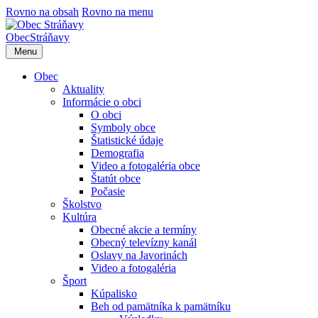
Rovno na obsah
Rovno na menu
Obec
Stráňavy
Menu
Obec
Aktuality
Informácie o obci
O obci
Symboly obce
Štatistické údaje
Demografia
Video a fotogaléria obce
Štatút obce
Počasie
Školstvo
Kultúra
Obecné akcie a termíny
Obecný televízny kanál
Oslavy na Javorinách
Video a fotogaléria
Šport
Kúpalisko
Beh od pamätníka k pamätníku