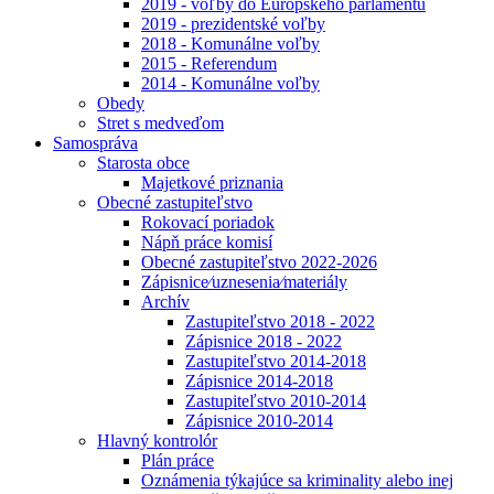
2019 - voľby do Európskeho parlamentu
2019 - prezidentské voľby
2018 - Komunálne voľby
2015 - Referendum
2014 - Komunálne voľby
Obedy
Stret s medveďom
Samospráva
Starosta obce
Majetkové priznania
Obecné zastupiteľstvo
Rokovací poriadok
Nápň práce komisí
Obecné zastupiteľstvo 2022-2026
Zápisnice⁄uznesenia⁄materiály
Archív
Zastupiteľstvo 2018 - 2022
Zápisnice 2018 - 2022
Zastupiteľstvo 2014-2018
Zápisnice 2014-2018
Zastupiteľstvo 2010-2014
Zápisnice 2010-2014
Hlavný kontrolór
Plán práce
Oznámenia týkajúce sa kriminality alebo inej