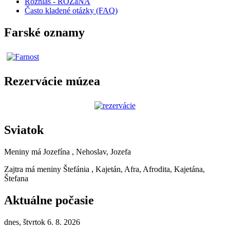
Rozhlas - ROZaNA
Často kladené otázky (FAQ)
Farské oznamy
Rezervácie múzea
Sviatok
Meniny má
Jozefína
, Nehoslav, Jozefa
Zajtra má meniny
Štefánia
, Kajetán, Afra, Afrodita, Kajetána,
Štefana
Aktuálne počasie
dnes, štvrtok 6. 8. 2026