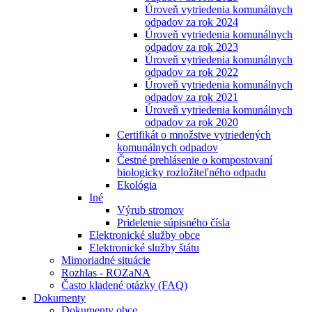
Úroveň vytriedenia komunálnych
odpadov za rok 2024
Úroveň vytriedenia komunálnych
odpadov za rok 2023
Úroveň vytriedenia komunálnych
odpadov za rok 2022
Úroveň vytriedenia komunálnych
odpadov za rok 2021
Úroveň vytriedenia komunálnych
odpadov za rok 2020
Certifikát o množstve vytriedených
komunálnych odpadov
Čestné prehlásenie o kompostovaní
biologicky rozložiteľného odpadu
Ekológia
Iné
Výrub stromov
Pridelenie súpisného čísla
Elektronické služby obce
Elektronické služby štátu
Mimoriadné situácie
Rozhlas - ROZaNA
Často kladené otázky (FAQ)
Dokumenty
Dokumenty obce