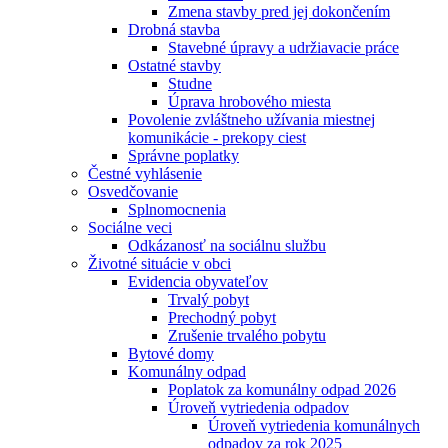
Zmena stavby pred jej dokončením
Drobná stavba
Stavebné úpravy a udržiavacie práce
Ostatné stavby
Studne
Úprava hrobového miesta
Povolenie zvláštneho užívania miestnej
komunikácie - prekopy ciest
Správne poplatky
Čestné vyhlásenie
Osvedčovanie
Splnomocnenia
Sociálne veci
Odkázanosť na sociálnu službu
Životné situácie v obci
Evidencia obyvateľov
Trvalý pobyt
Prechodný pobyt
Zrušenie trvalého pobytu
Bytové domy
Komunálny odpad
Poplatok za komunálny odpad 2026
Úroveň vytriedenia odpadov
Úroveň vytriedenia komunálnych
odpadov za rok 2025