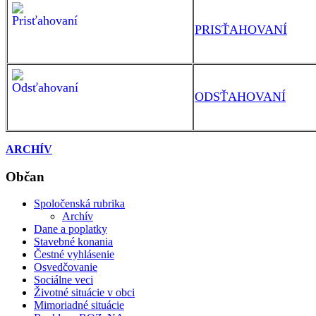
PRISŤAHOVANÍ
ODSŤAHOVANÍ
ARCHÍV
Občan
Spoločenská rubrika
Archív
Dane a poplatky
Stavebné konania
Čestné vyhlásenie
Osvedčovanie
Sociálne veci
Životné situácie v obci
Mimoriadné situácie