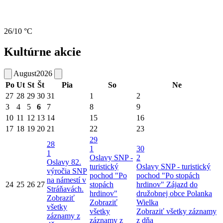
26/10 °C
Kultúrne akcie
August
2026
Po
Ut
St
Št
Pia
So
Ne
27
28
29
30
31
1
2
3
4
5
6
7
8
9
10
11
12
13
14
15
16
17
18
19
20
21
22
23
29
28
1
30
1
Oslavy SNP -
2
Oslavy 82.
turistický
Oslavy SNP - turistický
výročia SNP
pochod "Po
pochod "Po stopách
na námestí v
24
25
26
27
stopách
hrdinov"
Zájazd do
Stráňavách.
hrdinov"
družobnej obce Polanka
Zobraziť
Zobraziť
Wielka
všetky
všetky
Zobraziť všetky záznamy
záznamy z
záznamy z
z dňa