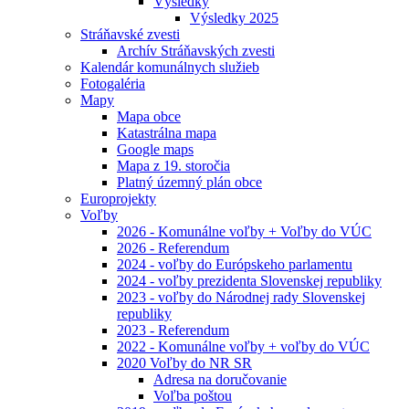
Výsledky
Výsledky 2025
Stráňavské zvesti
Archív Stráňavských zvesti
Kalendár komunálnych služieb
Fotogaléria
Mapy
Mapa obce
Katastrálna mapa
Google maps
Mapa z 19. storočia
Platný územný plán obce
Europrojekty
Voľby
2026 - Komunálne voľby + Voľby do VÚC
2026 - Referendum
2024 - voľby do Európskeho parlamentu
2024 - voľby prezidenta Slovenskej republiky
2023 - voľby do Národnej rady Slovenskej
republiky
2023 - Referendum
2022 - Komunálne voľby + voľby do VÚC
2020 Voľby do NR SR
Adresa na doručovanie
Voľba poštou