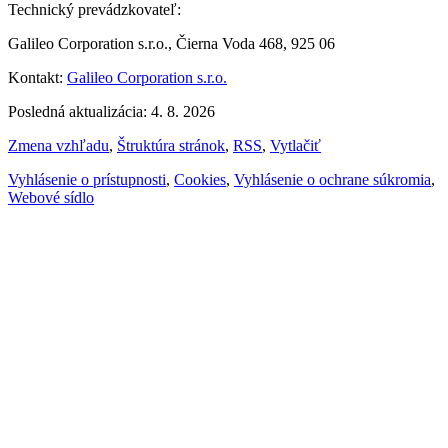
Technický prevádzkovateľ:
Galileo Corporation s.r.o., Čierna Voda 468, 925 06
Kontakt:
Galileo Corporation s.r.o.
Posledná aktualizácia: 4. 8. 2026
Zmena vzhľadu
,
Štruktúra stránok
,
RSS
,
Vytlačiť
Vyhlásenie o prístupnosti
,
Cookies
,
Vyhlásenie o ochrane súkromia
,
Webové sídlo