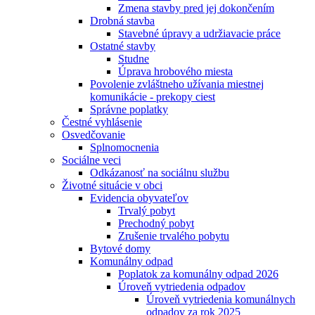
Zmena stavby pred jej dokončením
Drobná stavba
Stavebné úpravy a udržiavacie práce
Ostatné stavby
Studne
Úprava hrobového miesta
Povolenie zvláštneho užívania miestnej
komunikácie - prekopy ciest
Správne poplatky
Čestné vyhlásenie
Osvedčovanie
Splnomocnenia
Sociálne veci
Odkázanosť na sociálnu službu
Životné situácie v obci
Evidencia obyvateľov
Trvalý pobyt
Prechodný pobyt
Zrušenie trvalého pobytu
Bytové domy
Komunálny odpad
Poplatok za komunálny odpad 2026
Úroveň vytriedenia odpadov
Úroveň vytriedenia komunálnych
odpadov za rok 2025