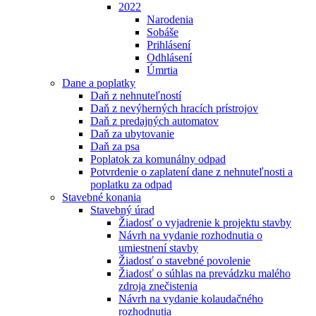
2022
Narodenia
Sobáše
Prihlásení
Odhlásení
Úmrtia
Dane a poplatky
Daň z nehnuteľností
Daň z nevýherných hracích prístrojov
Daň z predajných automatov
Daň za ubytovanie
Daň za psa
Poplatok za komunálny odpad
Potvrdenie o zaplatení dane z nehnuteľnosti a
poplatku za odpad
Stavebné konania
Stavebný úrad
Žiadosť o vyjadrenie k projektu stavby
Návrh na vydanie rozhodnutia o
umiestnení stavby
Žiadosť o stavebné povolenie
Žiadosť o súhlas na prevádzku malého
zdroja znečistenia
Návrh na vydanie kolaudačného
rozhodnutia