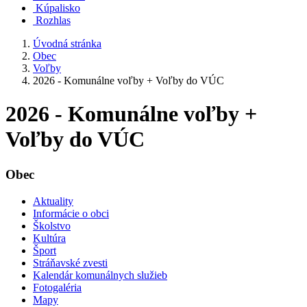
Kúpalisko
Rozhlas
Úvodná stránka
Obec
Voľby
2026 - Komunálne voľby + Voľby do VÚC
2026 - Komunálne voľby +
Voľby do VÚC
Obec
Aktuality
Informácie o obci
Školstvo
Kultúra
Šport
Stráňavské zvesti
Kalendár komunálnych služieb
Fotogaléria
Mapy