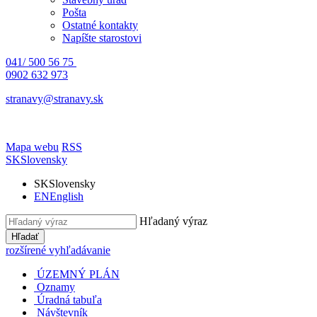
Pošta
Ostatné kontakty
Napíšte starostovi
041/ 500 56 75
0902 632 973
stranavy@stranavy.sk
Mapa webu
RSS
SK
Slovensky
SK
Slovensky
EN
English
Hľadaný výraz
Hľadať
rozšírené vyhľadávanie
ÚZEMNÝ PLÁN
Oznamy
Úradná tabuľa
Návštevník