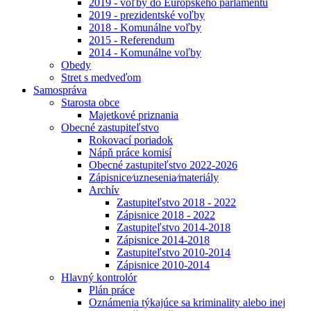
2019 - voľby do Európskeho parlamentu
2019 - prezidentské voľby
2018 - Komunálne voľby
2015 - Referendum
2014 - Komunálne voľby
Obedy
Stret s medveďom
Samospráva
Starosta obce
Majetkové priznania
Obecné zastupiteľstvo
Rokovací poriadok
Nápň práce komisí
Obecné zastupiteľstvo 2022-2026
Zápisnice⁄uznesenia⁄materiály
Archív
Zastupiteľstvo 2018 - 2022
Zápisnice 2018 - 2022
Zastupiteľstvo 2014-2018
Zápisnice 2014-2018
Zastupiteľstvo 2010-2014
Zápisnice 2010-2014
Hlavný kontrolór
Plán práce
Oznámenia týkajúce sa kriminality alebo inej