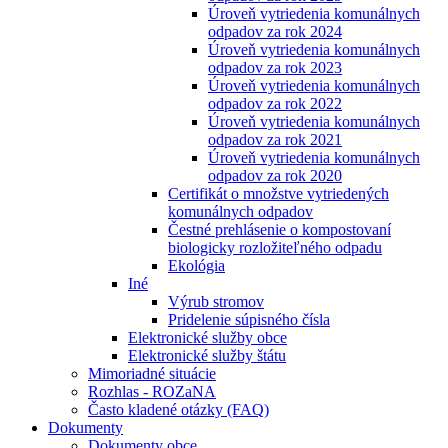
Úroveň vytriedenia komunálnych
odpadov za rok 2024
Úroveň vytriedenia komunálnych
odpadov za rok 2023
Úroveň vytriedenia komunálnych
odpadov za rok 2022
Úroveň vytriedenia komunálnych
odpadov za rok 2021
Úroveň vytriedenia komunálnych
odpadov za rok 2020
Certifikát o množstve vytriedených
komunálnych odpadov
Čestné prehlásenie o kompostovaní
biologicky rozložiteľného odpadu
Ekológia
Iné
Výrub stromov
Pridelenie súpisného čísla
Elektronické služby obce
Elektronické služby štátu
Mimoriadné situácie
Rozhlas - ROZaNA
Často kladené otázky (FAQ)
Dokumenty
Dokumenty obce