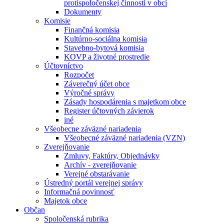
protispoločenskej činnosti v obci
Dokumenty
Komisie
Finančná komisia
Kultúrno-sociálna komisia
Stavebno-bytová komisia
KOVP a životné prostredie
Účtovníctvo
Rozpočet
Záverečný účet obce
Výročné správy
Zásady hospodárenia s majetkom obce
Register účtovných závierok
iné
Všeobecne záväzné nariadenia
Všeobecné záväzné nariadenia (VZN)
Zverejňovanie
Zmluvy, Faktúry, Objednávky
Archív - zverejňovanie
Verejné obstarávanie
Ústredný portál verejnej správy
Informačná povinnosť
Majetok obce
Občan
Spoločenská rubrika