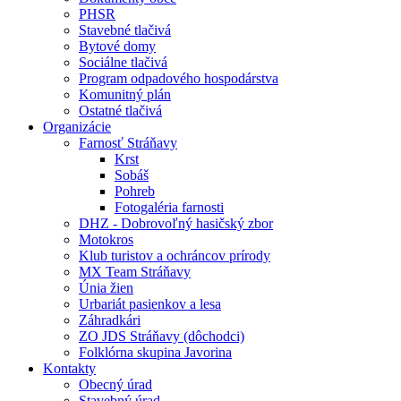
PHSR
Stavebné tlačivá
Bytové domy
Sociálne tlačivá
Program odpadového hospodárstva
Komunitný plán
Ostatné tlačivá
Organizácie
Farnosť Stráňavy
Krst
Sobáš
Pohreb
Fotogaléria farnosti
DHZ - Dobrovoľný hasičský zbor
Motokros
Klub turistov a ochráncov prírody
MX Team Stráňavy
Únia žien
Urbariát pasienkov a lesa
Záhradkári
ZO JDS Stráňavy (dôchodci)
Folklórna skupina Javorina
Kontakty
Obecný úrad
Stavebný úrad