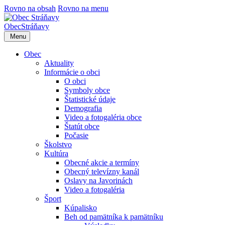
Rovno na obsah
Rovno na menu
Obec
Stráňavy
Menu
Obec
Aktuality
Informácie o obci
O obci
Symboly obce
Štatistické údaje
Demografia
Video a fotogaléria obce
Štatút obce
Počasie
Školstvo
Kultúra
Obecné akcie a termíny
Obecný televízny kanál
Oslavy na Javorinách
Video a fotogaléria
Šport
Kúpalisko
Beh od pamätníka k pamätníku