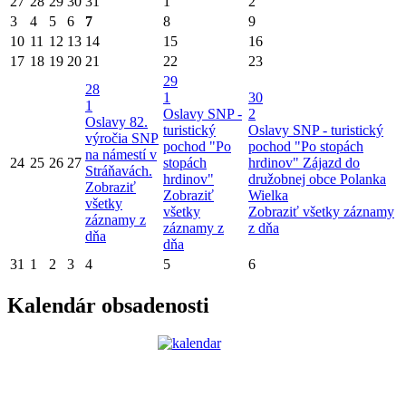
27
28
29
30
31
1
2
3
4
5
6
7
8
9
10
11
12
13
14
15
16
17
18
19
20
21
22
23
29
28
1
30
1
Oslavy SNP -
2
Oslavy 82.
turistický
Oslavy SNP - turistický
výročia SNP
pochod "Po
pochod "Po stopách
na námestí v
24
25
26
27
stopách
hrdinov"
Zájazd do
Stráňavách.
hrdinov"
družobnej obce Polanka
Zobraziť
Zobraziť
Wielka
všetky
všetky
Zobraziť všetky záznamy
záznamy z
záznamy z
z dňa
dňa
dňa
31
1
2
3
4
5
6
Kalendár obsadenosti