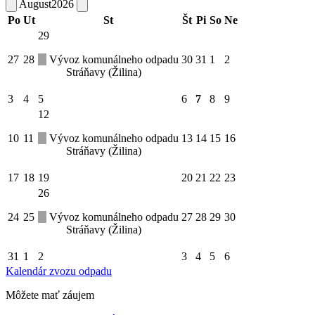
August
2026
Po
Ut
St
Št
Pi
So
Ne
29
27
28
Vývoz komunálneho odpadu
30
31
1
2
Stráňavy (Žilina)
3
4
5
6
7
8
9
12
10
11
Vývoz komunálneho odpadu
13
14
15
16
Stráňavy (Žilina)
17
18
19
20
21
22
23
26
24
25
Vývoz komunálneho odpadu
27
28
29
30
Stráňavy (Žilina)
31
1
2
3
4
5
6
Kalendár zvozu odpadu
Môžete mať záujem