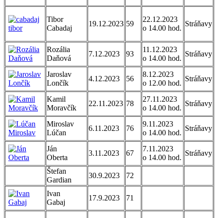
Tibor
22.12.2023
19.12.2023
59
Stráňavy
Cabadaj
o 14.00 hod.
Rozália
11.12.2023
7.12.2023
93
Stráňavy
Daňová
o 14.00 hod.
Jaroslav
8.12.2023
4.12.2023
56
Stráňavy
Lončík
o 12.00 hod.
Kamil
27.11.2023
22.11.2023
78
Stráňavy
Moravčík
o 14.00 hod.
Miroslav
9.11.2023
6.11.2023
76
Stráňavy
Lúčan
o 14.00 hod.
Ján
7.11.2023
3.11.2023
67
Stráňavy
Oberta
o 14.00 hod.
Štefan
30.9.2023
72
Gardian
Ivan
17.9.2023
71
Gabaj