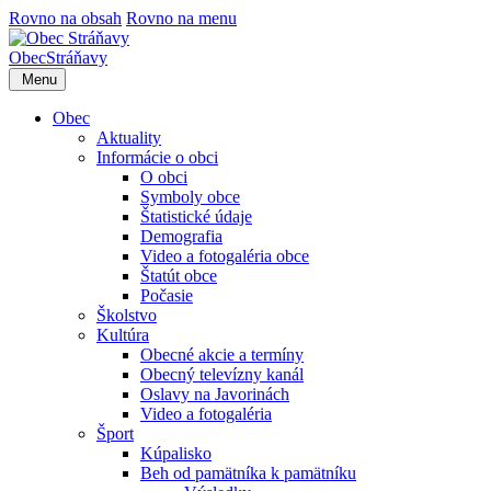
Rovno na obsah
Rovno na menu
Obec
Stráňavy
Menu
Obec
Aktuality
Informácie o obci
O obci
Symboly obce
Štatistické údaje
Demografia
Video a fotogaléria obce
Štatút obce
Počasie
Školstvo
Kultúra
Obecné akcie a termíny
Obecný televízny kanál
Oslavy na Javorinách
Video a fotogaléria
Šport
Kúpalisko
Beh od pamätníka k pamätníku