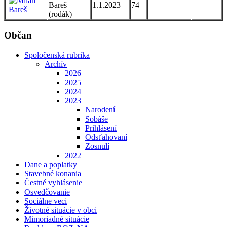
Bareš
1.1.2023
74
(rodák)
Občan
Spoločenská rubrika
Archív
2026
2025
2024
2023
Narodení
Sobáše
Prihlásení
Odsťahovaní
Zosnulí
2022
Dane a poplatky
Stavebné konania
Čestné vyhlásenie
Osvedčovanie
Sociálne veci
Životné situácie v obci
Mimoriadné situácie