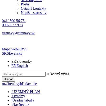
Pošta
Ostatné kontakty
Napíšte starostovi
041/ 500 56 75
0902 632 973
stranavy@stranavy.sk
Mapa webu
RSS
SK
Slovensky
SK
Slovensky
EN
English
Hľadaný výraz
Hľadať
rozšírené vyhľadávanie
ÚZEMNÝ PLÁN
Oznamy
Úradná tabuľa
Návštevník