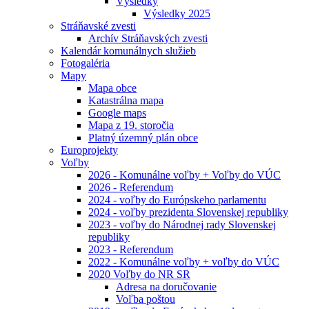
Výsledky
Výsledky 2025
Stráňavské zvesti
Archív Stráňavských zvesti
Kalendár komunálnych služieb
Fotogaléria
Mapy
Mapa obce
Katastrálna mapa
Google maps
Mapa z 19. storočia
Platný územný plán obce
Europrojekty
Voľby
2026 - Komunálne voľby + Voľby do VÚC
2026 - Referendum
2024 - voľby do Európskeho parlamentu
2024 - voľby prezidenta Slovenskej republiky
2023 - voľby do Národnej rady Slovenskej
republiky
2023 - Referendum
2022 - Komunálne voľby + voľby do VÚC
2020 Voľby do NR SR
Adresa na doručovanie
Voľba poštou