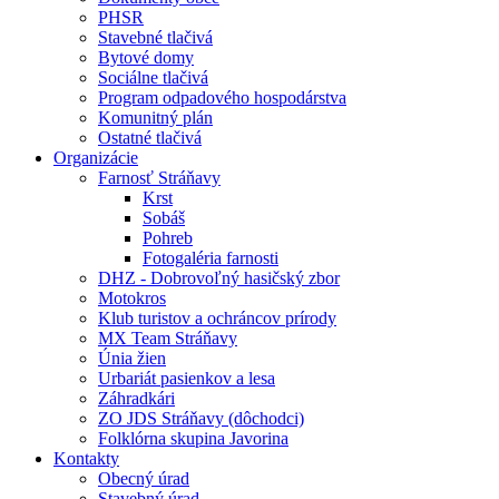
PHSR
Stavebné tlačivá
Bytové domy
Sociálne tlačivá
Program odpadového hospodárstva
Komunitný plán
Ostatné tlačivá
Organizácie
Farnosť Stráňavy
Krst
Sobáš
Pohreb
Fotogaléria farnosti
DHZ - Dobrovoľný hasičský zbor
Motokros
Klub turistov a ochráncov prírody
MX Team Stráňavy
Únia žien
Urbariát pasienkov a lesa
Záhradkári
ZO JDS Stráňavy (dôchodci)
Folklórna skupina Javorina
Kontakty
Obecný úrad
Stavebný úrad