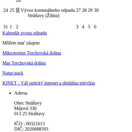
26
24
25
Vývoz komunálneho odpadu
27
28
29
30
Stráňavy (Žilina)
31
1
2
3
4
5
6
Kalendár zvozu odpadu
Môžete mať záujem
Mikroregion Terchovská dolina
Mas Terchovská dolina
Natur-pack
KINET - Váš optický internet a digitálna televízia
Adresa
Obec Stráňavy
Májová 336
013 25 Stráňavy
IČO : 00321613
DIČ: 2020688593