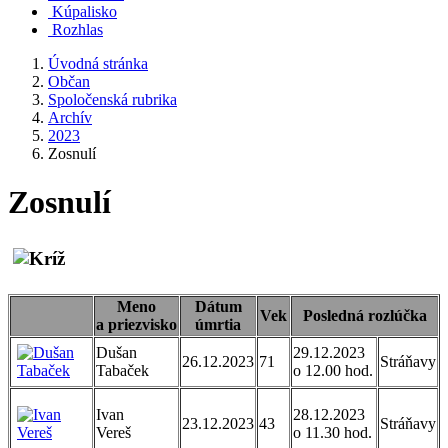
Kúpalisko
Rozhlas
Úvodná stránka
Občan
Spoločenská rubrika
Archív
2023
Zosnulí
Zosnulí
Meno
Dátum
Vek
Posledná rozlúčka
a priezvisko
úmrtia
Dušan
29.12.2023
26.12.2023
71
Stráňavy
Tabaček
o 12.00 hod.
Ivan
28.12.2023
23.12.2023
43
Stráňavy
Vereš
o 11.30 hod.