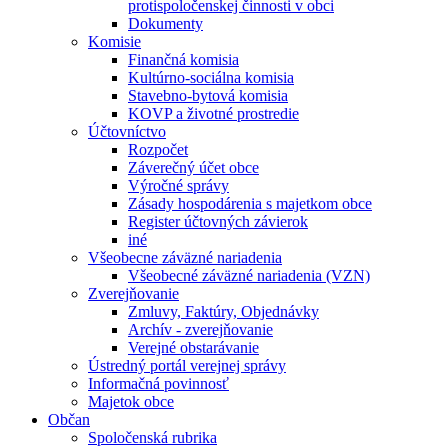
protispoločenskej činnosti v obci
Dokumenty
Komisie
Finančná komisia
Kultúrno-sociálna komisia
Stavebno-bytová komisia
KOVP a životné prostredie
Účtovníctvo
Rozpočet
Záverečný účet obce
Výročné správy
Zásady hospodárenia s majetkom obce
Register účtovných závierok
iné
Všeobecne záväzné nariadenia
Všeobecné záväzné nariadenia (VZN)
Zverejňovanie
Zmluvy, Faktúry, Objednávky
Archív - zverejňovanie
Verejné obstarávanie
Ústredný portál verejnej správy
Informačná povinnosť
Majetok obce
Občan
Spoločenská rubrika