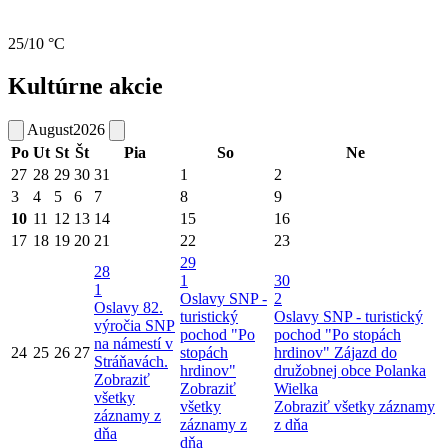
25/10 °C
Kultúrne akcie
August
2026
Po
Ut
St
Št
Pia
So
Ne
27
28
29
30
31
1
2
3
4
5
6
7
8
9
10
11
12
13
14
15
16
17
18
19
20
21
22
23
29
28
1
30
1
Oslavy SNP -
2
Oslavy 82.
turistický
Oslavy SNP - turistický
výročia SNP
pochod "Po
pochod "Po stopách
na námestí v
24
25
26
27
stopách
hrdinov"
Zájazd do
Stráňavách.
hrdinov"
družobnej obce Polanka
Zobraziť
Zobraziť
Wielka
všetky
všetky
Zobraziť všetky záznamy
záznamy z
záznamy z
z dňa
dňa
dňa