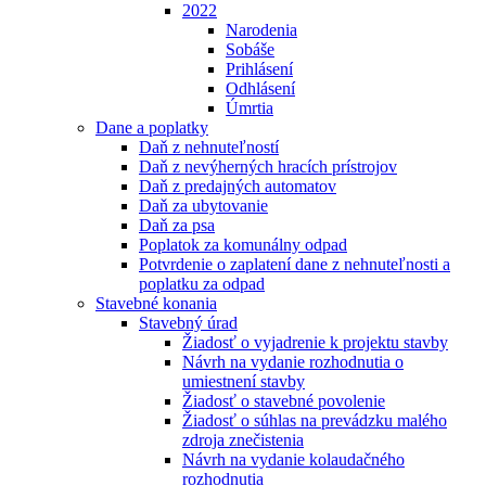
2022
Narodenia
Sobáše
Prihlásení
Odhlásení
Úmrtia
Dane a poplatky
Daň z nehnuteľností
Daň z nevýherných hracích prístrojov
Daň z predajných automatov
Daň za ubytovanie
Daň za psa
Poplatok za komunálny odpad
Potvrdenie o zaplatení dane z nehnuteľnosti a
poplatku za odpad
Stavebné konania
Stavebný úrad
Žiadosť o vyjadrenie k projektu stavby
Návrh na vydanie rozhodnutia o
umiestnení stavby
Žiadosť o stavebné povolenie
Žiadosť o súhlas na prevádzku malého
zdroja znečistenia
Návrh na vydanie kolaudačného
rozhodnutia