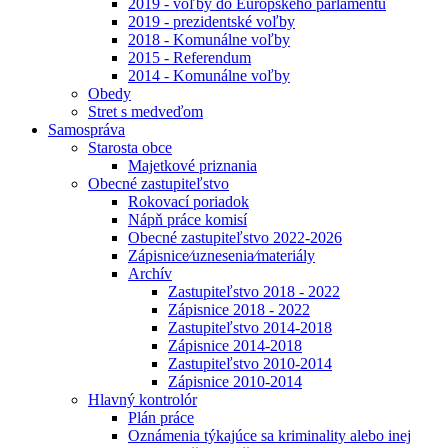
2019 - voľby do Európskeho parlamentu
2019 - prezidentské voľby
2018 - Komunálne voľby
2015 - Referendum
2014 - Komunálne voľby
Obedy
Stret s medveďom
Samospráva
Starosta obce
Majetkové priznania
Obecné zastupiteľstvo
Rokovací poriadok
Nápň práce komisí
Obecné zastupiteľstvo 2022-2026
Zápisnice⁄uznesenia⁄materiály
Archív
Zastupiteľstvo 2018 - 2022
Zápisnice 2018 - 2022
Zastupiteľstvo 2014-2018
Zápisnice 2014-2018
Zastupiteľstvo 2010-2014
Zápisnice 2010-2014
Hlavný kontrolór
Plán práce
Oznámenia týkajúce sa kriminality alebo inej