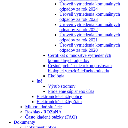
Úroveň vytriedenia komunálnych
odpadov za rok 2024
Úroveň vytriedenia komunálnych
odpadov za rok 2023
Úroveň vytriedenia komunálnych
odpadov za rok 2022
Úroveň vytriedenia komunálnych
odpadov za rok 2021
Úroveň vytriedenia komunálnych
odpadov za rok 2020
Certifikát o množstve vytriedených
komunálnych odpadov
Čestné prehlásenie o kompostovaní
biologicky rozložiteľného odpadu
Ekológia
Iné
Výrub stromov
Pridelenie súpisného čísla
Elektronické služby obce
Elektronické služby štátu
Mimoriadné situácie
Rozhlas - ROZaNA
Často kladené otázky (FAQ)
Dokumenty
Dokumenty obce