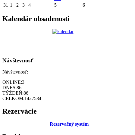
31
1
2
3
4
5
6
Kalendár obsadenosti
Návštevnosť
Návštevnosť:
ONLINE:
3
DNES:
86
TÝŽDEŇ:
86
CELKOM:
1427584
Rezervácie
Rezervačný systém