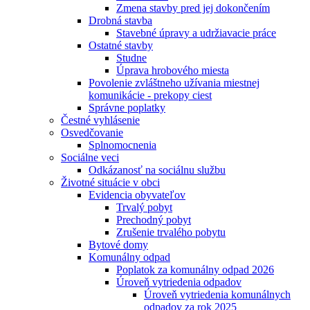
Zmena stavby pred jej dokončením
Drobná stavba
Stavebné úpravy a udržiavacie práce
Ostatné stavby
Studne
Úprava hrobového miesta
Povolenie zvláštneho užívania miestnej
komunikácie - prekopy ciest
Správne poplatky
Čestné vyhlásenie
Osvedčovanie
Splnomocnenia
Sociálne veci
Odkázanosť na sociálnu službu
Životné situácie v obci
Evidencia obyvateľov
Trvalý pobyt
Prechodný pobyt
Zrušenie trvalého pobytu
Bytové domy
Komunálny odpad
Poplatok za komunálny odpad 2026
Úroveň vytriedenia odpadov
Úroveň vytriedenia komunálnych
odpadov za rok 2025