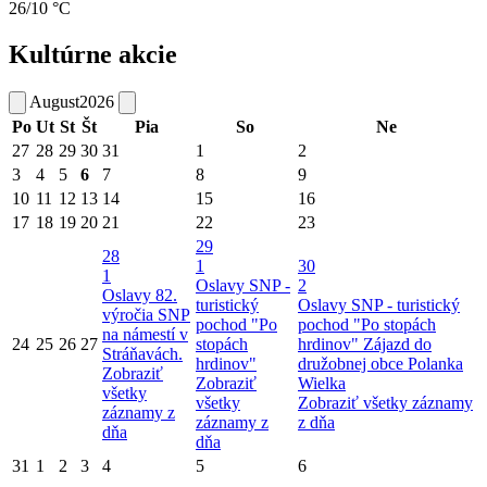
26/10 °C
Kultúrne akcie
August
2026
Po
Ut
St
Št
Pia
So
Ne
27
28
29
30
31
1
2
3
4
5
6
7
8
9
10
11
12
13
14
15
16
17
18
19
20
21
22
23
29
28
1
30
1
Oslavy SNP -
2
Oslavy 82.
turistický
Oslavy SNP - turistický
výročia SNP
pochod "Po
pochod "Po stopách
na námestí v
24
25
26
27
stopách
hrdinov"
Zájazd do
Stráňavách.
hrdinov"
družobnej obce Polanka
Zobraziť
Zobraziť
Wielka
všetky
všetky
Zobraziť všetky záznamy
záznamy z
záznamy z
z dňa
dňa
dňa
31
1
2
3
4
5
6