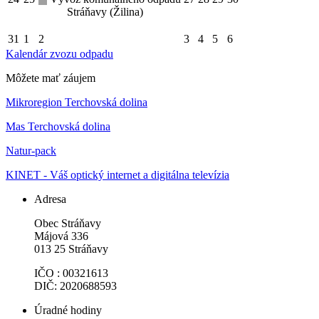
Stráňavy (Žilina)
31
1
2
3
4
5
6
Kalendár zvozu odpadu
Môžete mať záujem
Mikroregion Terchovská dolina
Mas Terchovská dolina
Natur-pack
KINET - Váš optický internet a digitálna televízia
Adresa
Obec Stráňavy
Májová 336
013 25 Stráňavy
IČO : 00321613
DIČ: 2020688593
Úradné hodiny