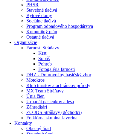
PHSR
Stavebné tlačivá
Bytové domy
Sociálne tlačivá
Program odpadového hospodárstva
Komunitný plán
Ostatné tlačivá
Organizácie
Farnosť Stráňavy
Krst
Sobáš
Pohreb
Fotogaléria farnosti
DHZ - Dobrovoľný hasičský zbor
Motokros
Klub turistov a ochráncov prírody
MX Team Stráňavy
Únia žien
Urbariát pasienkov a lesa
Záhradkári
ZO JDS Stráňavy (dôchodci)
Folklórna skupina Javorina
Kontakty
Obecný úrad
Stavebný úrad