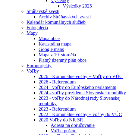
Výsledky
Výsledky 2025
Stráňavské zvesti
Archív Stráňavských zvesti
Kalendár komunálnych služieb
Fotogaléria
Mapy
Mapa obce
Katastrálna mapa
Google maps
Mapa z 19. storočia
Platný územný plán obce
Europrojekty
Voľby
2026 - Komunálne voľby + Voľby do VÚC
2026 - Referendum
2024 - voľby do Európskeho parlamentu
2024 - voľby prezidenta Slovenskej republiky
2023 - voľby do Národnej rady Slovenskej
republiky
2023 - Referendum
2022 - Komunálne voľby + voľby do VÚC
2020 Voľby do NR SR
Adresa na doručovanie
Voľba poštou