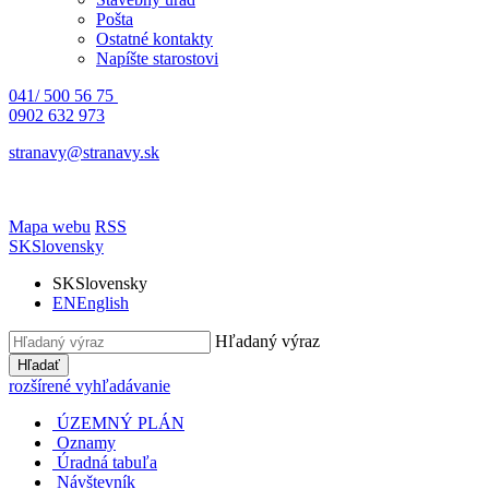
Pošta
Ostatné kontakty
Napíšte starostovi
041/ 500 56 75
0902 632 973
stranavy@stranavy.sk
Mapa webu
RSS
SK
Slovensky
SK
Slovensky
EN
English
Hľadaný výraz
Hľadať
rozšírené vyhľadávanie
ÚZEMNÝ PLÁN
Oznamy
Úradná tabuľa
Návštevník