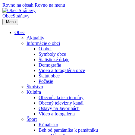
Rovno na obsah
Rovno na menu
Obec
Stráňavy
Menu
Obec
Aktuality
Informácie o obci
O obci
Symboly obce
Štatistické údaje
Demografia
Video a fotogaléria obce
Štatút obce
Počasie
Školstvo
Kultúra
Obecné akcie a termíny
Obecný televízny kanál
Oslavy na Javorinách
Video a fotogaléria
Šport
Kúpalisko
Beh od pamätníka k pamätníku