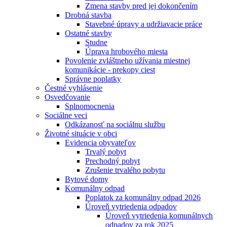
Zmena stavby pred jej dokončením
Drobná stavba
Stavebné úpravy a udržiavacie práce
Ostatné stavby
Studne
Úprava hrobového miesta
Povolenie zvláštneho užívania miestnej
komunikácie - prekopy ciest
Správne poplatky
Čestné vyhlásenie
Osvedčovanie
Splnomocnenia
Sociálne veci
Odkázanosť na sociálnu službu
Životné situácie v obci
Evidencia obyvateľov
Trvalý pobyt
Prechodný pobyt
Zrušenie trvalého pobytu
Bytové domy
Komunálny odpad
Poplatok za komunálny odpad 2026
Úroveň vytriedenia odpadov
Úroveň vytriedenia komunálnych
odpadov za rok 2025