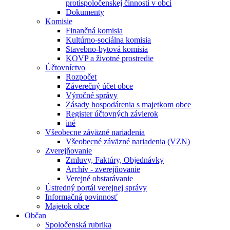
protispoločenskej činnosti v obci
Dokumenty
Komisie
Finančná komisia
Kultúrno-sociálna komisia
Stavebno-bytová komisia
KOVP a životné prostredie
Účtovníctvo
Rozpočet
Záverečný účet obce
Výročné správy
Zásady hospodárenia s majetkom obce
Register účtovných závierok
iné
Všeobecne záväzné nariadenia
Všeobecné záväzné nariadenia (VZN)
Zverejňovanie
Zmluvy, Faktúry, Objednávky
Archív - zverejňovanie
Verejné obstarávanie
Ústredný portál verejnej správy
Informačná povinnosť
Majetok obce
Občan
Spoločenská rubrika