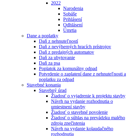
2022
Narodenia
Sobáše
Prihlásení
Odhlásení
Úmrtia
Dane a poplatky
Daň z nehnuteľností
Daň z nevýherných hracích prístrojov
Daň z predajných automatov
Daň za ubytovanie
Daň za psa
Poplatok za komunálny odpad
Potvrdenie o zaplatení dane z nehnuteľnosti a
poplatku za odpad
Stavebné konania
Stavebný úrad
Žiadosť o vyjadrenie k projektu stavby
Návrh na vydanie rozhodnutia o
umiestnení stavby
Žiadosť o stavebné povolenie
Žiadosť o súhlas na prevádzku malého
zdroja znečistenia
Návrh na vydanie kolaudačného
rozhodnutia