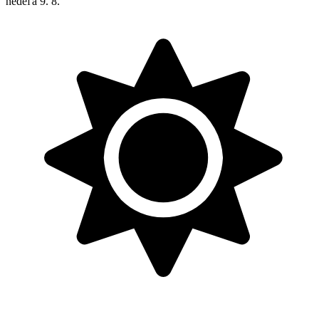
nedeľa
9. 8.