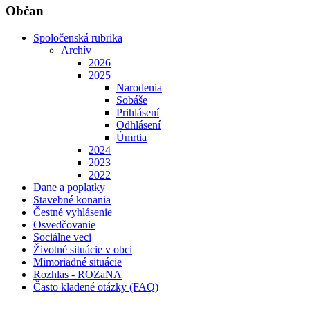
Občan
Spoločenská rubrika
Archív
2026
2025
Narodenia
Sobáše
Prihlásení
Odhlásení
Úmrtia
2024
2023
2022
Dane a poplatky
Stavebné konania
Čestné vyhlásenie
Osvedčovanie
Sociálne veci
Životné situácie v obci
Mimoriadné situácie
Rozhlas - ROZaNA
Často kladené otázky (FAQ)