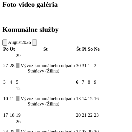
Foto-video galéria
Komunálne služby
August
2026
Po
Ut
St
Št
Pi
So
Ne
29
27
28
Vývoz komunálneho odpadu
30
31
1
2
Stráňavy (Žilina)
3
4
5
6
7
8
9
12
10
11
Vývoz komunálneho odpadu
13
14
15
16
Stráňavy (Žilina)
17
18
19
20
21
22
23
26
24
25
Vývoz komunálneho odpadu
27
28
29
30