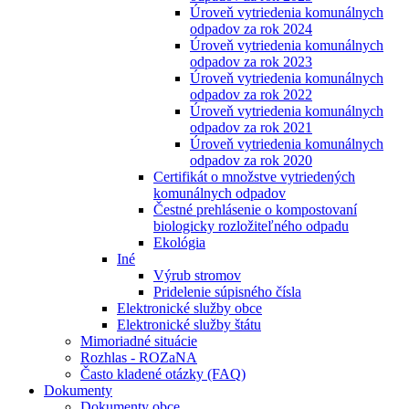
Úroveň vytriedenia komunálnych
odpadov za rok 2024
Úroveň vytriedenia komunálnych
odpadov za rok 2023
Úroveň vytriedenia komunálnych
odpadov za rok 2022
Úroveň vytriedenia komunálnych
odpadov za rok 2021
Úroveň vytriedenia komunálnych
odpadov za rok 2020
Certifikát o množstve vytriedených
komunálnych odpadov
Čestné prehlásenie o kompostovaní
biologicky rozložiteľného odpadu
Ekológia
Iné
Výrub stromov
Pridelenie súpisného čísla
Elektronické služby obce
Elektronické služby štátu
Mimoriadné situácie
Rozhlas - ROZaNA
Často kladené otázky (FAQ)
Dokumenty
Dokumenty obce