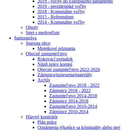
2019 - voľby do Európskeho parlamentu
2019 - prezidentské voľby
2018 - Komunálne voľby
2015 - Referendum
2014 - Komunálne voľby
Obedy
Stret s medveďom
Samospráva
Starosta obce
Majetkové priznania
Obecné zastupiteľstvo
Rokovací poriadok
Nápň práce komisí
Obecné zastupiteľstvo 2022-2026
Zápisnice⁄uznesenia⁄materiály
Archív
Zastupiteľstvo 2018 - 2022
Zápisnice 2018 - 2022
Zastupiteľstvo 2014-2018
Zápisnice 2014-2018
Zastupiteľstvo 2010-2014
Zápisnice 2010-2014
Hlavný kontrolór
Plán práce
Oznámenia týkajúce sa kriminality alebo inej