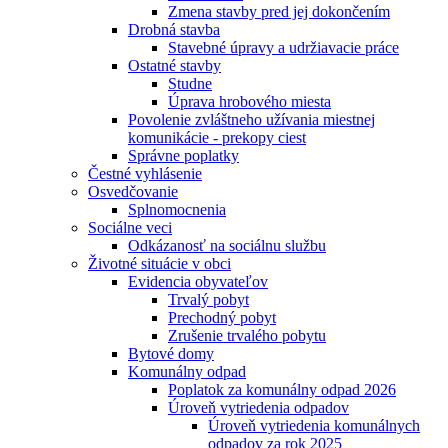
Zmena stavby pred jej dokončením
Drobná stavba
Stavebné úpravy a udržiavacie práce
Ostatné stavby
Studne
Úprava hrobového miesta
Povolenie zvláštneho užívania miestnej
komunikácie - prekopy ciest
Správne poplatky
Čestné vyhlásenie
Osvedčovanie
Splnomocnenia
Sociálne veci
Odkázanosť na sociálnu službu
Životné situácie v obci
Evidencia obyvateľov
Trvalý pobyt
Prechodný pobyt
Zrušenie trvalého pobytu
Bytové domy
Komunálny odpad
Poplatok za komunálny odpad 2026
Úroveň vytriedenia odpadov
Úroveň vytriedenia komunálnych
odpadov za rok 2025