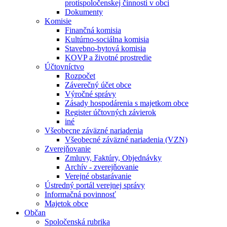
protispoločenskej činnosti v obci
Dokumenty
Komisie
Finančná komisia
Kultúrno-sociálna komisia
Stavebno-bytová komisia
KOVP a životné prostredie
Účtovníctvo
Rozpočet
Záverečný účet obce
Výročné správy
Zásady hospodárenia s majetkom obce
Register účtovných závierok
iné
Všeobecne záväzné nariadenia
Všeobecné záväzné nariadenia (VZN)
Zverejňovanie
Zmluvy, Faktúry, Objednávky
Archív - zverejňovanie
Verejné obstarávanie
Ústredný portál verejnej správy
Informačná povinnosť
Majetok obce
Občan
Spoločenská rubrika