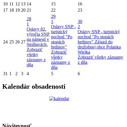
10
11
12
13
14
15
16
17
18
19
20
21
22
23
29
28
1
30
1
Oslavy SNP -
2
Oslavy 82.
turistický
Oslavy SNP - turistický
výročia SNP
pochod "Po
pochod "Po stopách
na námestí v
24
25
26
27
stopách
hrdinov"
Zájazd do
Stráňavách.
hrdinov"
družobnej obce Polanka
Zobraziť
Zobraziť
Wielka
všetky
všetky
Zobraziť všetky záznamy
záznamy z
záznamy z
z dňa
dňa
dňa
31
1
2
3
4
5
6
Kalendár obsadenosti
Návštevnosť