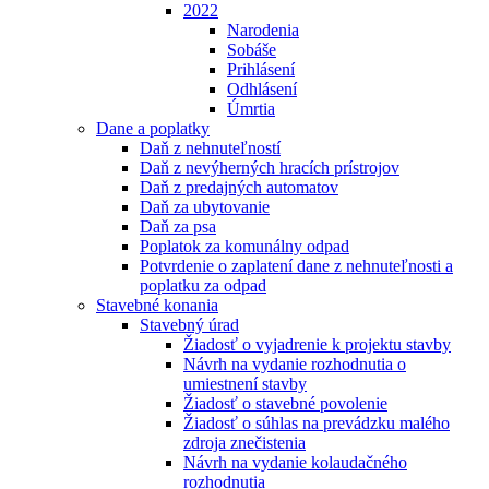
2022
Narodenia
Sobáše
Prihlásení
Odhlásení
Úmrtia
Dane a poplatky
Daň z nehnuteľností
Daň z nevýherných hracích prístrojov
Daň z predajných automatov
Daň za ubytovanie
Daň za psa
Poplatok za komunálny odpad
Potvrdenie o zaplatení dane z nehnuteľnosti a
poplatku za odpad
Stavebné konania
Stavebný úrad
Žiadosť o vyjadrenie k projektu stavby
Návrh na vydanie rozhodnutia o
umiestnení stavby
Žiadosť o stavebné povolenie
Žiadosť o súhlas na prevádzku malého
zdroja znečistenia
Návrh na vydanie kolaudačného
rozhodnutia