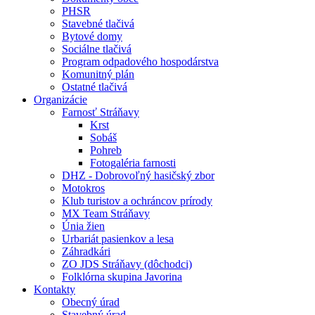
PHSR
Stavebné tlačivá
Bytové domy
Sociálne tlačivá
Program odpadového hospodárstva
Komunitný plán
Ostatné tlačivá
Organizácie
Farnosť Stráňavy
Krst
Sobáš
Pohreb
Fotogaléria farnosti
DHZ - Dobrovoľný hasičský zbor
Motokros
Klub turistov a ochráncov prírody
MX Team Stráňavy
Únia žien
Urbariát pasienkov a lesa
Záhradkári
ZO JDS Stráňavy (dôchodci)
Folklórna skupina Javorina
Kontakty
Obecný úrad
Stavebný úrad