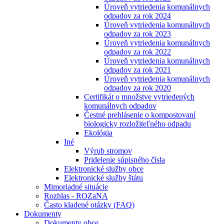
Úroveň vytriedenia komunálnych
odpadov za rok 2024
Úroveň vytriedenia komunálnych
odpadov za rok 2023
Úroveň vytriedenia komunálnych
odpadov za rok 2022
Úroveň vytriedenia komunálnych
odpadov za rok 2021
Úroveň vytriedenia komunálnych
odpadov za rok 2020
Certifikát o množstve vytriedených
komunálnych odpadov
Čestné prehlásenie o kompostovaní
biologicky rozložiteľného odpadu
Ekológia
Iné
Výrub stromov
Pridelenie súpisného čísla
Elektronické služby obce
Elektronické služby štátu
Mimoriadné situácie
Rozhlas - ROZaNA
Často kladené otázky (FAQ)
Dokumenty
Dokumenty obce