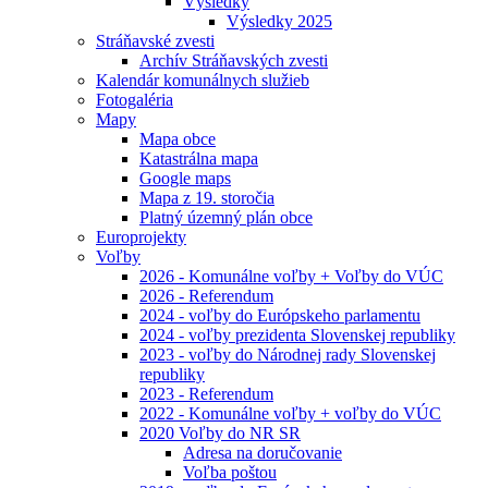
Výsledky
Výsledky 2025
Stráňavské zvesti
Archív Stráňavských zvesti
Kalendár komunálnych služieb
Fotogaléria
Mapy
Mapa obce
Katastrálna mapa
Google maps
Mapa z 19. storočia
Platný územný plán obce
Europrojekty
Voľby
2026 - Komunálne voľby + Voľby do VÚC
2026 - Referendum
2024 - voľby do Európskeho parlamentu
2024 - voľby prezidenta Slovenskej republiky
2023 - voľby do Národnej rady Slovenskej
republiky
2023 - Referendum
2022 - Komunálne voľby + voľby do VÚC
2020 Voľby do NR SR
Adresa na doručovanie
Voľba poštou