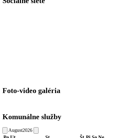
Sociálne siete
Foto-video galéria
Komunálne služby
August
2026
Po
Ut
St
Št
Pi
So
Ne