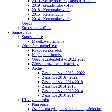
2019 - voľby do Európskeho parlamentu
2019 - prezidentské voľby
2018 - Komunálne voľby
2015 - Referendum
2014 - Komunálne voľby
Obedy
Stret s medveďom
Samospráva
Starosta obce
Majetkové priznania
Obecné zastupiteľstvo
Rokovací poriadok
Nápň práce komisí
Obecné zastupiteľstvo 2022-2026
Zápisnice⁄uznesenia⁄materiály
Archív
Zastupiteľstvo 2018 - 2022
Zápisnice 2018 - 2022
Zastupiteľstvo 2014-2018
Zápisnice 2014-2018
Zastupiteľstvo 2010-2014
Zápisnice 2010-2014
Hlavný kontrolór
Plán práce
Oznámenia týkajúce sa kriminality alebo inej