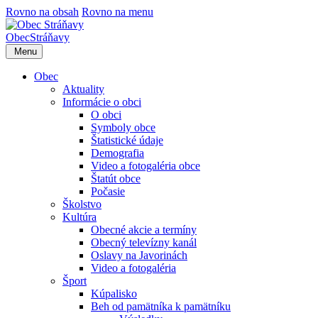
Rovno na obsah
Rovno na menu
Obec
Stráňavy
Menu
Obec
Aktuality
Informácie o obci
O obci
Symboly obce
Štatistické údaje
Demografia
Video a fotogaléria obce
Štatút obce
Počasie
Školstvo
Kultúra
Obecné akcie a termíny
Obecný televízny kanál
Oslavy na Javorinách
Video a fotogaléria
Šport
Kúpalisko
Beh od pamätníka k pamätníku