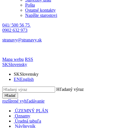
Pošta
Ostatné kontakty
Napíšte starostovi
041/ 500 56 75
0902 632 973
stranavy@stranavy.sk
Mapa webu
RSS
SK
Slovensky
SK
Slovensky
EN
English
Hľadaný výraz
Hľadať
rozšírené vyhľadávanie
ÚZEMNÝ PLÁN
Oznamy
Úradná tabuľa
Návštevník