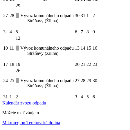
29
27
28
Vývoz komunálneho odpadu
30
31
1
2
Stráňavy (Žilina)
3
4
5
6
7
8
9
12
10
11
Vývoz komunálneho odpadu
13
14
15
16
Stráňavy (Žilina)
17
18
19
20
21
22
23
26
24
25
Vývoz komunálneho odpadu
27
28
29
30
Stráňavy (Žilina)
31
1
2
3
4
5
6
Kalendár zvozu odpadu
Môžete mať záujem
Mikroregion Terchovská dolina