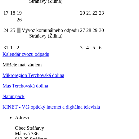
Stráňavy (Žilina)
17
18
19
20
21
22
23
26
24
25
Vývoz komunálneho odpadu
27
28
29
30
Stráňavy (Žilina)
31
1
2
3
4
5
6
Kalendár zvozu odpadu
Môžete mať záujem
Mikroregion Terchovská dolina
Mas Terchovská dolina
Natur-pack
KINET - Váš optický internet a digitálna televízia
Adresa
Obec Stráňavy
Májová 336