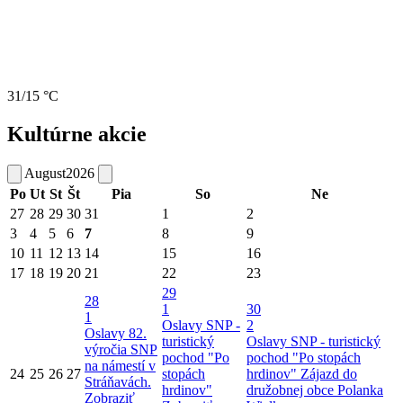
31/15 °C
Kultúrne akcie
August
2026
Po
Ut
St
Št
Pia
So
Ne
27
28
29
30
31
1
2
3
4
5
6
7
8
9
10
11
12
13
14
15
16
17
18
19
20
21
22
23
29
28
1
30
1
Oslavy SNP -
2
Oslavy 82.
turistický
Oslavy SNP - turistický
výročia SNP
pochod "Po
pochod "Po stopách
na námestí v
24
25
26
27
stopách
hrdinov"
Zájazd do
Stráňavách.
hrdinov"
družobnej obce Polanka
Zobraziť