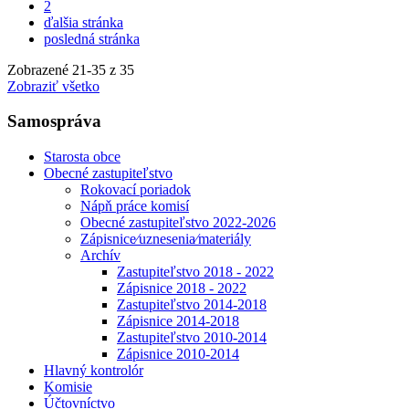
2
ďalšia stránka
posledná stránka
Zobrazené
21
-
35
z 35
Zobraziť všetko
Samospráva
Starosta obce
Obecné zastupiteľstvo
Rokovací poriadok
Nápň práce komisí
Obecné zastupiteľstvo 2022-2026
Zápisnice⁄uznesenia⁄materiály
Archív
Zastupiteľstvo 2018 - 2022
Zápisnice 2018 - 2022
Zastupiteľstvo 2014-2018
Zápisnice 2014-2018
Zastupiteľstvo 2010-2014
Zápisnice 2010-2014
Hlavný kontrolór
Komisie
Účtovníctvo