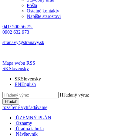
Pošta
Ostatné kontakty
Napíšte starostovi
041/ 500 56 75
0902 632 973
stranavy@stranavy.sk
Mapa webu
RSS
SK
Slovensky
SK
Slovensky
EN
English
Hľadaný výraz
Hľadať
rozšírené vyhľadávanie
ÚZEMNÝ PLÁN
Oznamy
Úradná tabuľa
Návštevník