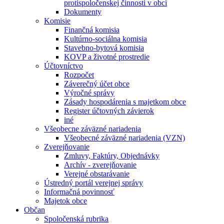
protispoločenskej činnosti v obci
Dokumenty
Komisie
Finančná komisia
Kultúrno-sociálna komisia
Stavebno-bytová komisia
KOVP a životné prostredie
Účtovníctvo
Rozpočet
Záverečný účet obce
Výročné správy
Zásady hospodárenia s majetkom obce
Register účtovných závierok
iné
Všeobecne záväzné nariadenia
Všeobecné záväzné nariadenia (VZN)
Zverejňovanie
Zmluvy, Faktúry, Objednávky
Archív - zverejňovanie
Verejné obstarávanie
Ústredný portál verejnej správy
Informačná povinnosť
Majetok obce
Občan
Spoločenská rubrika