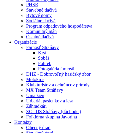
PHSR
Stavebné tlačivá
Bytové domy
Sociálne tlačivá
Program odpadového hospodárstva
Komunitný plán
Ostatné tlačivá
Organizácie
Farnosť Stráňavy
Krst
Sobáš
Pohreb
Fotogaléria farnosti
DHZ - Dobrovoľný hasičský zbor
Motokros
Klub turistov a ochráncov prírody
MX Team Stráňavy
Únia žien
Urbariát pasienkov a lesa
Záhradkári
ZO JDS Stráňavy (dôchodci)
Folklórna skupina Javorina
Kontakty
Obecný úrad
Stavebný úrad