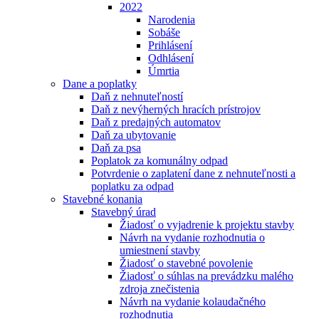
2022
Narodenia
Sobáše
Prihlásení
Odhlásení
Úmrtia
Dane a poplatky
Daň z nehnuteľností
Daň z nevýherných hracích prístrojov
Daň z predajných automatov
Daň za ubytovanie
Daň za psa
Poplatok za komunálny odpad
Potvrdenie o zaplatení dane z nehnuteľnosti a
poplatku za odpad
Stavebné konania
Stavebný úrad
Žiadosť o vyjadrenie k projektu stavby
Návrh na vydanie rozhodnutia o
umiestnení stavby
Žiadosť o stavebné povolenie
Žiadosť o súhlas na prevádzku malého
zdroja znečistenia
Návrh na vydanie kolaudačného
rozhodnutia