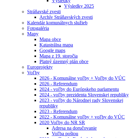
Výsledky
Výsledky 2025
Stráňavské zvesti
Archív Stráňavských zvesti
Kalendár komunálnych služieb
Fotogaléria
Mapy
Mapa obce
Katastrálna mapa
Google maps
Mapa z 19. storočia
Platný územný plán obce
Europrojekty
Voľby
2026 - Komunálne voľby + Voľby do VÚC
2026 - Referendum
2024 - voľby do Európskeho parlamentu
2024 - voľby prezidenta Slovenskej republiky
2023 - voľby do Národnej rady Slovenskej
republiky
2023 - Referendum
2022 - Komunálne voľby + voľby do VÚC
2020 Voľby do NR SR
Adresa na doručovanie
Voľba poštou