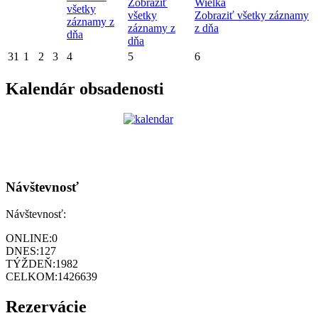
Zobraziť
Wielka
všetky
všetky
Zobraziť všetky záznamy
záznamy z
záznamy z
z dňa
dňa
dňa
31
1
2
3
4
5
6
Kalendár obsadenosti
Návštevnosť
Návštevnosť:
ONLINE:
0
DNES:
127
TÝŽDEŇ:
1982
CELKOM:
1426639
Rezervácie