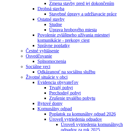
Zmena stavby pred jej dokončením
Drobná stavba
Stavebné úpravy a udržiavacie práce
Ostatné stavby
Studne
Úprava hrobového miesta
Povolenie zvláštneho užívania miestnej
komunikácie - prekopy ciest
Správne poplatky
Čestné vyhlásenie
Osvedčovanie
Splnomocnenia
Sociálne veci
Odkázanosť na sociálnu službu
Životné situácie v obci
Evidencia obyvateľov
Trvalý pobyt
Prechodný pobyt
Zrušenie trvalého pobytu
Bytové domy
Komunálny odpad
Poplatok za komunálny odpad 2026
Úroveň vytriedenia odpadov
Úroveň vytriedenia komunálnych
odpadov za rok 2025