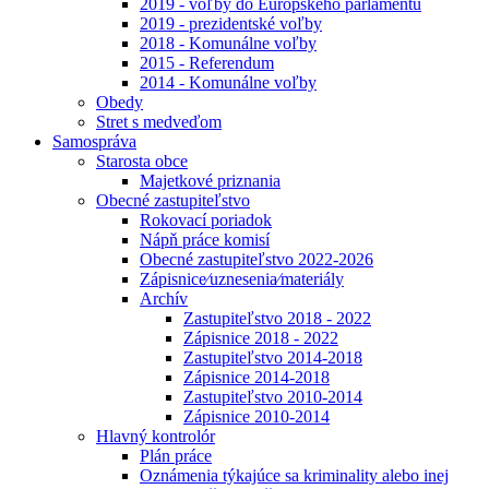
2019 - voľby do Európskeho parlamentu
2019 - prezidentské voľby
2018 - Komunálne voľby
2015 - Referendum
2014 - Komunálne voľby
Obedy
Stret s medveďom
Samospráva
Starosta obce
Majetkové priznania
Obecné zastupiteľstvo
Rokovací poriadok
Nápň práce komisí
Obecné zastupiteľstvo 2022-2026
Zápisnice⁄uznesenia⁄materiály
Archív
Zastupiteľstvo 2018 - 2022
Zápisnice 2018 - 2022
Zastupiteľstvo 2014-2018
Zápisnice 2014-2018
Zastupiteľstvo 2010-2014
Zápisnice 2010-2014
Hlavný kontrolór
Plán práce
Oznámenia týkajúce sa kriminality alebo inej