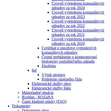
Úroveň vytriedenia komunálnych
odpadov za rok 2024
Úroveň vytriedenia komunálnych
odpadov za rok 2023
Úroveň vytriedenia komunálnych
odpadov za rok 2022
Úroveň vytriedenia komunálnych
odpadov za rok 2021
Úroveň vytriedenia komunálnych
odpadov za rok 2020
Certifikát o množstve vytriedených
komunálnych odpadov
Čestné prehlásenie o kompostovaní
biologicky rozložiteľného odpadu
Ekológia
Iné
Výrub stromov
Pridelenie súpisného čísla
Elektronické služby obce
Elektronické služby štátu
Mimoriadné situácie
Rozhlas - ROZaNA
Často kladené otázky (FAQ)
Dokumenty
Dokumenty obce