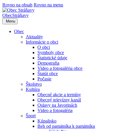
Rovno na obsah
Rovno na menu
Obec
Stráňavy
Menu
Obec
Aktuality
Informácie o obci
O obci
Symboly obce
Štatistické údaje
Demografia
Video a fotogaléria obce
Štatút obce
Počasie
Školstvo
Kultúra
Obecné akcie a termíny
Obecný televízny kanál
Oslavy na Javorinách
Video a fotogaléria
Šport
Kúpalisko
Beh od pamätníka k pamätníku