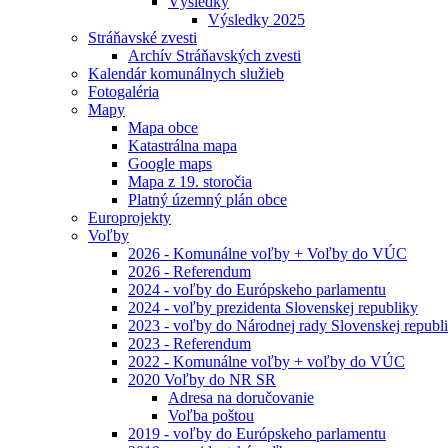
Výsledky
Výsledky 2025
Stráňavské zvesti
Archív Stráňavských zvesti
Kalendár komunálnych služieb
Fotogaléria
Mapy
Mapa obce
Katastrálna mapa
Google maps
Mapa z 19. storočia
Platný územný plán obce
Europrojekty
Voľby
2026 - Komunálne voľby + Voľby do VÚC
2026 - Referendum
2024 - voľby do Európskeho parlamentu
2024 - voľby prezidenta Slovenskej republiky
2023 - voľby do Národnej rady Slovenskej republ
2023 - Referendum
2022 - Komunálne voľby + voľby do VÚC
2020 Voľby do NR SR
Adresa na doručovanie
Voľba poštou
2019 - voľby do Európskeho parlamentu