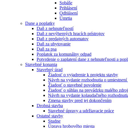
Sobáše
Prihlásení
Odhlásení
Úmrtia
Dane a poplatky
Daň z nehnuteľností
Daň z nevýherných hracích prístrojov
Daň z predajných automatov
Daň za ubytovanie
Daň za psa
Poplatok za komunálny odpad
Potvrdenie o zaplatení dane z nehnuteľnosti a pop
Stavebné konania
Stavebný úrad
Žiadosť o vyjadrenie k projektu stavby
Návrh na vydanie rozhodnutia o umiestnení
Žiadosť o stavebné povolenie
Žiadosť o súhlas na prevádzku malého zdroj
Návrh na vydanie kolaudačného rozhodnuti
Zmena stavby pred jej dokončením
Drobná stavba
Stavebné úpravy a udržiavacie práce
Ostatné stavby
Studne
Úprava hrobového miesta