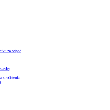
latku za odpad
 stavby
a znečistenia
a