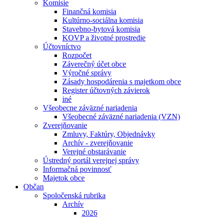
Komisie
Finančná komisia
Kultúrno-sociálna komisia
Stavebno-bytová komisia
KOVP a životné prostredie
Účtovníctvo
Rozpočet
Záverečný účet obce
Výročné správy
Zásady hospodárenia s majetkom obce
Register účtovných závierok
iné
Všeobecne záväzné nariadenia
Všeobecné záväzné nariadenia (VZN)
Zverejňovanie
Zmluvy, Faktúry, Objednávky
Archív - zverejňovanie
Verejné obstarávanie
Ústredný portál verejnej správy
Informačná povinnosť
Majetok obce
Občan
Spoločenská rubrika
Archív
2026