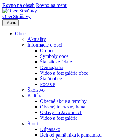
Rovno na obsah
Rovno na menu
Obec
Stráňavy
Menu
Obec
Aktuality
Informácie o obci
O obci
Symboly obce
Štatistické údaje
Demografia
Video a fotogaléria obce
Štatút obce
Počasie
Školstvo
Kultúra
Obecné akcie a termíny
Obecný televízny kanál
Oslavy na Javorinách
Video a fotogaléria
Šport
Kúpalisko
Beh od pamätníka k pamätníku