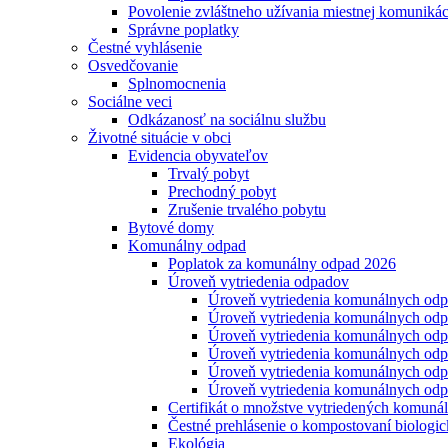
Povolenie zvláštneho užívania miestnej komunikáci
Správne poplatky
Čestné vyhlásenie
Osvedčovanie
Splnomocnenia
Sociálne veci
Odkázanosť na sociálnu službu
Životné situácie v obci
Evidencia obyvateľov
Trvalý pobyt
Prechodný pobyt
Zrušenie trvalého pobytu
Bytové domy
Komunálny odpad
Poplatok za komunálny odpad 2026
Úroveň vytriedenia odpadov
Úroveň vytriedenia komunálnych odp
Úroveň vytriedenia komunálnych odp
Úroveň vytriedenia komunálnych odp
Úroveň vytriedenia komunálnych odp
Úroveň vytriedenia komunálnych odp
Úroveň vytriedenia komunálnych odp
Certifikát o množstve vytriedených komun
Čestné prehlásenie o kompostovaní biologi
Ekológia