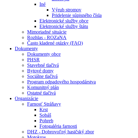
Iné
Výrub stromov
Pridelenie súpisného čísla
Elektronické služby obce
Elektronické služby štátu
Mimoriadné situácie
Rozhlas - ROZaNA
Často kladené otázky (FAQ)
Dokumenty
Dokumenty obce
PHSR
Stavebné tlačivá
Bytové domy
Sociálne tlačivá
Program odpadového hospodárstva
Komunitný plán
Ostatné tlačivá
Organizácie
Farnosť Stráňavy
Krst
Sobáš
Pohreb
Fotogaléria farnosti
DHZ - Dobrovoľný hasičský zbor
Motokros