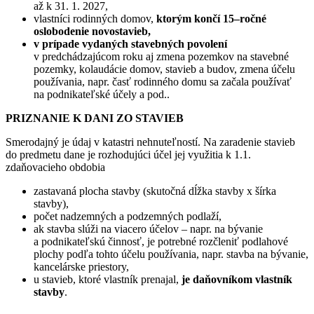
až k 31. 1. 2027,
vlastníci rodinných domov,
ktorým končí 15–ročné
oslobodenie novostavieb,
v prípade vydaných stavebných povolení
v predchádzajúcom roku aj zmena pozemkov na stavebné
pozemky,
kolaudácie domov, stavieb a budov, zmena účelu
používania, napr. časť rodinného domu sa začala používať
na podnikateľské účely a pod..
PRIZNANIE K DANI ZO STAVIEB
Smerodajný je údaj v katastri nehnuteľností. Na zaradenie stavieb
do predmetu dane je rozhodujúci účel jej využitia k 1.1.
zdaňovacieho obdobia
zastavaná plocha stavby (skutočná dĺžka stavby x šírka
stavby),
počet nadzemných a podzemných podlaží,
ak stavba slúži na viacero účelov – napr. na bývanie
a podnikateľskú činnosť, je potrebné rozčleniť podlahové
plochy podľa tohto účelu používania, napr. stavba na bývanie,
kancelárske priestory,
u stavieb, ktoré vlastník prenajal,
je daňovníkom vlastník
stavby
.