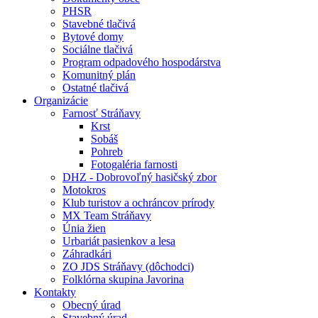
PHSR
Stavebné tlačivá
Bytové domy
Sociálne tlačivá
Program odpadového hospodárstva
Komunitný plán
Ostatné tlačivá
Organizácie
Farnosť Stráňavy
Krst
Sobáš
Pohreb
Fotogaléria farnosti
DHZ - Dobrovoľný hasičský zbor
Motokros
Klub turistov a ochráncov prírody
MX Team Stráňavy
Únia žien
Urbariát pasienkov a lesa
Záhradkári
ZO JDS Stráňavy (dôchodci)
Folklórna skupina Javorina
Kontakty
Obecný úrad
Stavebný úrad