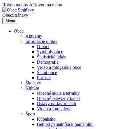
Rovno na obsah
Rovno na menu
Obec
Stráňavy
Menu
Obec
Aktuality
Informácie o obci
O obci
Symboly obce
Štatistické údaje
Demografia
Video a fotogaléria obce
Štatút obce
Počasie
Školstvo
Kultúra
Obecné akcie a termíny
Obecný televízny kanál
Oslavy na Javorinách
Video a fotogaléria
Šport
Kúpalisko
Beh od pamätníka k pamätníku