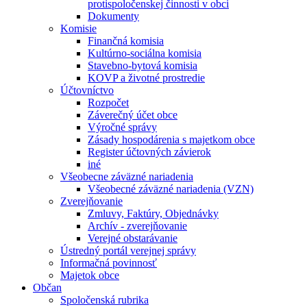
protispoločenskej činnosti v obci
Dokumenty
Komisie
Finančná komisia
Kultúrno-sociálna komisia
Stavebno-bytová komisia
KOVP a životné prostredie
Účtovníctvo
Rozpočet
Záverečný účet obce
Výročné správy
Zásady hospodárenia s majetkom obce
Register účtovných závierok
iné
Všeobecne záväzné nariadenia
Všeobecné záväzné nariadenia (VZN)
Zverejňovanie
Zmluvy, Faktúry, Objednávky
Archív - zverejňovanie
Verejné obstarávanie
Ústredný portál verejnej správy
Informačná povinnosť
Majetok obce
Občan
Spoločenská rubrika