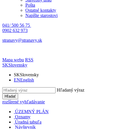
Pošta
Ostatné kontakty
Napíšte starostovi
041/ 500 56 75
0902 632 973
stranavy@stranavy.sk
Mapa webu
RSS
SK
Slovensky
SK
Slovensky
EN
English
Hľadaný výraz
Hľadať
rozšírené vyhľadávanie
ÚZEMNÝ PLÁN
Oznamy
Úradná tabuľa
Návštevník