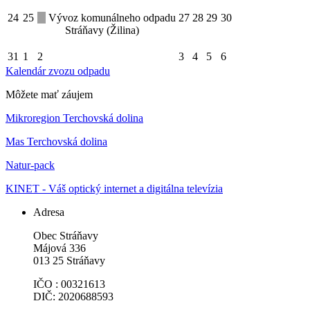
24
25
Vývoz komunálneho odpadu
27
28
29
30
Stráňavy (Žilina)
31
1
2
3
4
5
6
Kalendár zvozu odpadu
Môžete mať záujem
Mikroregion Terchovská dolina
Mas Terchovská dolina
Natur-pack
KINET - Váš optický internet a digitálna televízia
Adresa
Obec Stráňavy
Májová 336
013 25 Stráňavy
IČO : 00321613
DIČ: 2020688593