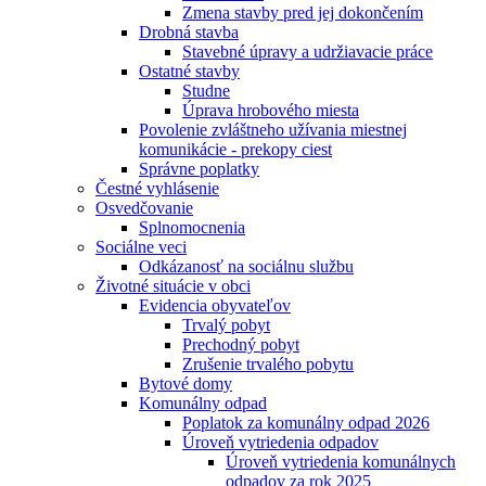
Zmena stavby pred jej dokončením
Drobná stavba
Stavebné úpravy a udržiavacie práce
Ostatné stavby
Studne
Úprava hrobového miesta
Povolenie zvláštneho užívania miestnej
komunikácie - prekopy ciest
Správne poplatky
Čestné vyhlásenie
Osvedčovanie
Splnomocnenia
Sociálne veci
Odkázanosť na sociálnu službu
Životné situácie v obci
Evidencia obyvateľov
Trvalý pobyt
Prechodný pobyt
Zrušenie trvalého pobytu
Bytové domy
Komunálny odpad
Poplatok za komunálny odpad 2026
Úroveň vytriedenia odpadov
Úroveň vytriedenia komunálnych
odpadov za rok 2025