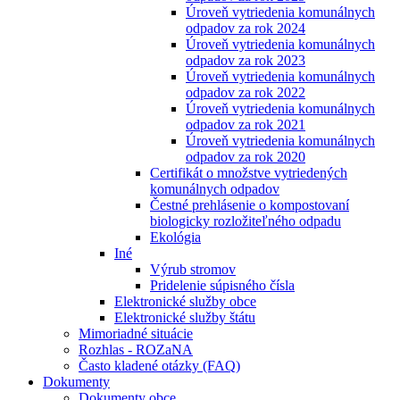
Úroveň vytriedenia komunálnych
odpadov za rok 2024
Úroveň vytriedenia komunálnych
odpadov za rok 2023
Úroveň vytriedenia komunálnych
odpadov za rok 2022
Úroveň vytriedenia komunálnych
odpadov za rok 2021
Úroveň vytriedenia komunálnych
odpadov za rok 2020
Certifikát o množstve vytriedených
komunálnych odpadov
Čestné prehlásenie o kompostovaní
biologicky rozložiteľného odpadu
Ekológia
Iné
Výrub stromov
Pridelenie súpisného čísla
Elektronické služby obce
Elektronické služby štátu
Mimoriadné situácie
Rozhlas - ROZaNA
Často kladené otázky (FAQ)
Dokumenty
Dokumenty obce