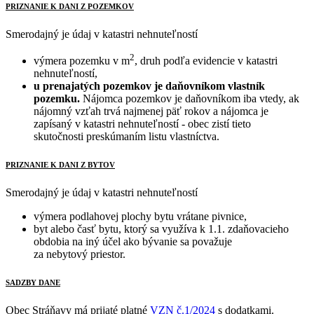
PRIZNANIE K DANI Z POZEMKOV
Smerodajný je údaj v katastri nehnuteľností
2
výmera pozemku v m
, druh podľa evidencie v katastri
nehnuteľností,
u prenajatých pozemkov je daňovníkom vlastník
pozemku.
Nájomca pozemkov je daňovníkom iba vtedy, ak
nájomný vzťah trvá najmenej päť rokov a nájomca je
zapísaný v katastri nehnuteľností - obec zistí tieto
skutočnosti preskúmaním listu vlastníctva.
PRIZNANIE K DANI Z BYTOV
Smerodajný je údaj v katastri nehnuteľností
výmera podlahovej plochy bytu vrátane pivnice,
byt alebo časť bytu, ktorý sa využíva k 1.1. zdaňovacieho
obdobia na iný účel ako bývanie sa považuje
za nebytový priestor.
SADZBY DANE
Obec Stráňavy má prijaté platné
VZN č.1/202
4
s dodatkami.