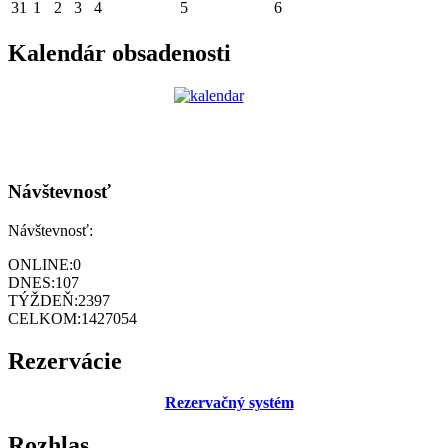
31
1
2
3
4
5
6
Kalendár obsadenosti
Návštevnosť
Návštevnosť:
ONLINE:
0
DNES:
107
TÝŽDEŇ:
2397
CELKOM:
1427054
Rezervácie
Rezervačný systém
Rozhlas