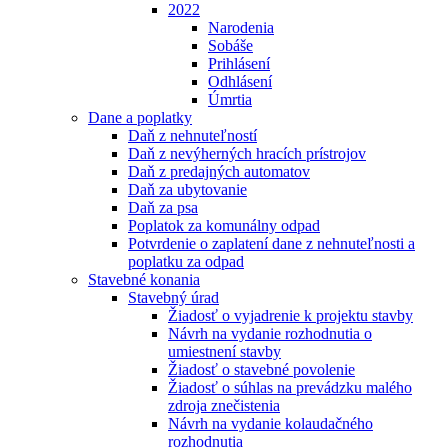
2022
Narodenia
Sobáše
Prihlásení
Odhlásení
Úmrtia
Dane a poplatky
Daň z nehnuteľností
Daň z nevýherných hracích prístrojov
Daň z predajných automatov
Daň za ubytovanie
Daň za psa
Poplatok za komunálny odpad
Potvrdenie o zaplatení dane z nehnuteľnosti a
poplatku za odpad
Stavebné konania
Stavebný úrad
Žiadosť o vyjadrenie k projektu stavby
Návrh na vydanie rozhodnutia o
umiestnení stavby
Žiadosť o stavebné povolenie
Žiadosť o súhlas na prevádzku malého
zdroja znečistenia
Návrh na vydanie kolaudačného
rozhodnutia