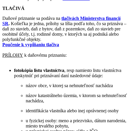
TLAČIVÁ
Daňové priznanie sa podáva na
tlačivách Ministerstva financií
SR
.
Košieľka je jedna, prílohy sa líšia podľa toho, čo sa priznáva –
daň zo stavieb, daň z bytov, daň z pozemkov, daň zo stavieb pre
osobitné účely, t.j. rodinné domy, v ktorých sa aj podniká alebo
polyfunkčné objekty.
Poučenie k vypĺňaniu tlačiva
PRÍLOHY
k daňovému priznaniu:
fotokópia listu vlastníctva
, resp namiesto listu vlastníctva
poskytnúť pri priznávaní daní nasledovné údaje:
názov obce, v ktorej sa nehnuteľnosť nachádza
názov katastrálneho územia, v ktorom sa nehnuteľnosť
nachádza,
identifikácia vlastníka alebo inej oprávnenej osoby
u fyzickej osoby: meno a priezvisko, dátum narodenia,
miesto trvalého pobytu,