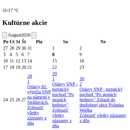
31/17 °C
Kultúrne akcie
August
2026
Po
Ut
St
Št
Pia
So
Ne
27
28
29
30
31
1
2
3
4
5
6
7
8
9
10
11
12
13
14
15
16
17
18
19
20
21
22
23
29
28
1
30
1
Oslavy SNP -
2
Oslavy 82.
turistický
Oslavy SNP - turistický
výročia SNP
pochod "Po
pochod "Po stopách
na námestí v
24
25
26
27
stopách
hrdinov"
Zájazd do
Stráňavách.
hrdinov"
družobnej obce Polanka
Zobraziť
Zobraziť
Wielka
všetky
všetky
Zobraziť všetky záznamy
záznamy z
záznamy z
z dňa
dňa
dňa