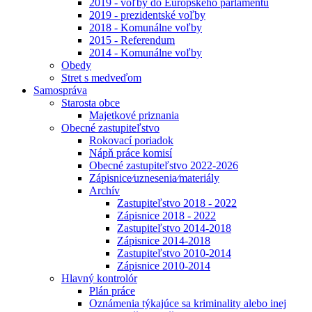
2019 - voľby do Európskeho parlamentu
2019 - prezidentské voľby
2018 - Komunálne voľby
2015 - Referendum
2014 - Komunálne voľby
Obedy
Stret s medveďom
Samospráva
Starosta obce
Majetkové priznania
Obecné zastupiteľstvo
Rokovací poriadok
Nápň práce komisí
Obecné zastupiteľstvo 2022-2026
Zápisnice⁄uznesenia⁄materiály
Archív
Zastupiteľstvo 2018 - 2022
Zápisnice 2018 - 2022
Zastupiteľstvo 2014-2018
Zápisnice 2014-2018
Zastupiteľstvo 2010-2014
Zápisnice 2010-2014
Hlavný kontrolór
Plán práce
Oznámenia týkajúce sa kriminality alebo inej