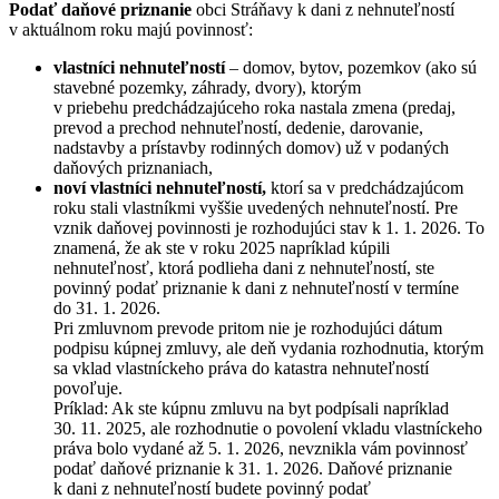
Podať daňové priznanie
obci Stráňavy k dani z nehnuteľností
v aktuálnom roku majú povinnosť:
vlastníci nehnuteľností
– domov, bytov, pozemkov (ako sú
stavebné pozemky, záhrady, dvory), ktorým
v priebehu predchádzajúceho roka nastala zmena (predaj,
prevod a prechod nehnuteľností, dedenie, darovanie,
nadstavby a prístavby rodinných domov) už v podaných
daňových priznaniach,
noví vlastníci nehnuteľností,
ktorí sa v predchádzajúcom
roku stali vlastníkmi vyššie uvedených nehnuteľností. Pre
vznik daňovej povinnosti je rozhodujúci stav k 1. 1. 2026. To
znamená, že ak ste v roku 2025 napríklad kúpili
nehnuteľnosť, ktorá podlieha dani z nehnuteľností, ste
povinný podať priznanie k dani z nehnuteľností v termíne
do 31. 1. 2026.
Pri zmluvnom prevode pritom nie je rozhodujúci dátum
podpisu kúpnej zmluvy, ale deň vydania rozhodnutia, ktorým
sa vklad vlastníckeho práva do katastra nehnuteľností
povoľuje.
Príklad: Ak ste kúpnu zmluvu na byt podpísali napríklad
30. 11. 2025, ale rozhodnutie o povolení vkladu vlastníckeho
práva bolo vydané až 5. 1. 2026, nevznikla vám povinnosť
podať daňové priznanie k 31. 1. 2026. Daňové priznanie
k dani z nehnuteľností budete povinný podať