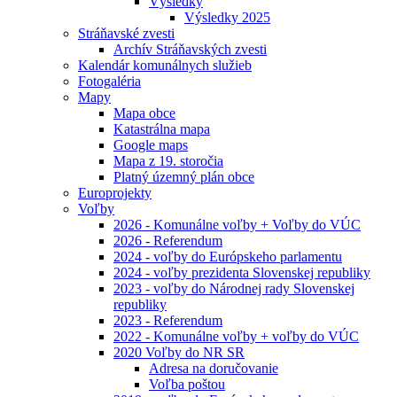
Výsledky
Výsledky 2025
Stráňavské zvesti
Archív Stráňavských zvesti
Kalendár komunálnych služieb
Fotogaléria
Mapy
Mapa obce
Katastrálna mapa
Google maps
Mapa z 19. storočia
Platný územný plán obce
Europrojekty
Voľby
2026 - Komunálne voľby + Voľby do VÚC
2026 - Referendum
2024 - voľby do Európskeho parlamentu
2024 - voľby prezidenta Slovenskej republiky
2023 - voľby do Národnej rady Slovenskej
republiky
2023 - Referendum
2022 - Komunálne voľby + voľby do VÚC
2020 Voľby do NR SR
Adresa na doručovanie
Voľba poštou