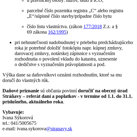
u právnickej osoby: názov, sídlo a IČO,
parcelné číslo pozemku registra „C“ alebo registra
„E“/súpisné číslo stavby/prípadne číslo bytu
číslo listu vlastníctva. (zákon
177/2018
Z.z. a §
69 zákona
162/1995
)
pri nehnuteľnosti nadobudnutej v priebehu predchádzajúceho
roka je potrebné doložiť fotokópiu napr. kúpnej zmluvy,
darovacej zmluvy, notárskej zápisnice s vyznačením
rozhodnutia o povolení vkladu do katastra, uznesenie
o dedičstve s vyznačením právoplatnosti a pod.
Výška dane sa daňovníkovi oznámi rozhodnutím, ktoré sa mu
doručí do vlastných rúk.
Daňové priznanie
sú občania povinní
doručiť na obecný úrad
Stráňavy – referát daní a poplatkov - v termíne od 1.1. do 31.1.
príslušného, aktuálneho roka
.
Vybavuje:
Ivana Sýkorová
tel.: 041/5005675
e-mail: ivana.sykorova
@stranavy.sk