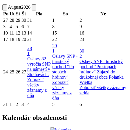
August
2026
Po
Ut
St
Št
Pia
So
Ne
27
28
29
30
31
1
2
3
4
5
6
7
8
9
10
11
12
13
14
15
16
17
18
19
20
21
22
23
29
28
1
30
1
Oslavy SNP -
2
Oslavy 82.
turistický
Oslavy SNP - turistický
výročia SNP
pochod "Po
pochod "Po stopách
na námestí v
24
25
26
27
stopách
hrdinov"
Zájazd do
Stráňavách.
hrdinov"
družobnej obce Polanka
Zobraziť
Zobraziť
Wielka
všetky
všetky
Zobraziť všetky záznamy
záznamy z
záznamy z
z dňa
dňa
dňa
31
1
2
3
4
5
6
Kalendár obsadenosti