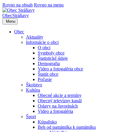
Rovno na obsah
Rovno na menu
Obec
Stráňavy
Menu
Obec
Aktuality
Informácie o obci
O obci
Symboly obce
Štatistické údaje
Demografia
Video a fotogaléria obce
Štatút obce
Počasie
Školstvo
Kultúra
Obecné akcie a termíny
Obecný televízny kanál
Oslavy na Javorinách
Video a fotogaléria
Šport
Kúpalisko
Beh od pamätníka k pamätníku