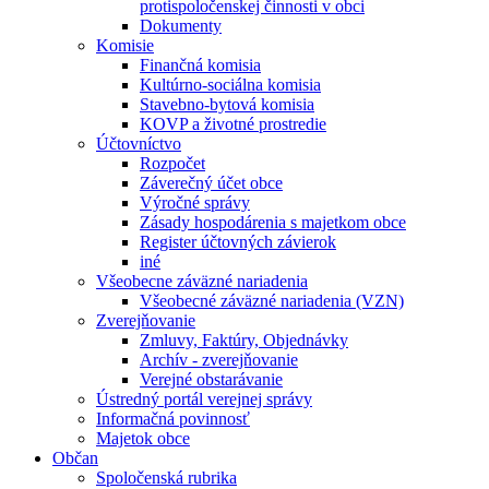
protispoločenskej činnosti v obci
Dokumenty
Komisie
Finančná komisia
Kultúrno-sociálna komisia
Stavebno-bytová komisia
KOVP a životné prostredie
Účtovníctvo
Rozpočet
Záverečný účet obce
Výročné správy
Zásady hospodárenia s majetkom obce
Register účtovných závierok
iné
Všeobecne záväzné nariadenia
Všeobecné záväzné nariadenia (VZN)
Zverejňovanie
Zmluvy, Faktúry, Objednávky
Archív - zverejňovanie
Verejné obstarávanie
Ústredný portál verejnej správy
Informačná povinnosť
Majetok obce
Občan
Spoločenská rubrika