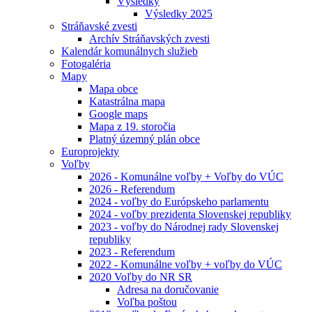
Výsledky
Výsledky 2025
Stráňavské zvesti
Archív Stráňavských zvesti
Kalendár komunálnych služieb
Fotogaléria
Mapy
Mapa obce
Katastrálna mapa
Google maps
Mapa z 19. storočia
Platný územný plán obce
Europrojekty
Voľby
2026 - Komunálne voľby + Voľby do VÚC
2026 - Referendum
2024 - voľby do Európskeho parlamentu
2024 - voľby prezidenta Slovenskej republiky
2023 - voľby do Národnej rady Slovenskej
republiky
2023 - Referendum
2022 - Komunálne voľby + voľby do VÚC
2020 Voľby do NR SR
Adresa na doručovanie
Voľba poštou