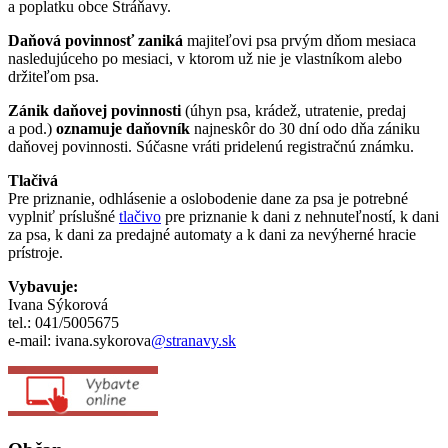
a poplatku obce Stráňavy.
Daňová povinnosť zaniká
majiteľovi psa prvým dňom mesiaca
nasledujúceho po mesiaci, v ktorom už nie je vlastníkom alebo
držiteľom psa.
Zánik daňovej povinnosti
(úhyn psa, krádež, utratenie, predaj
a pod.)
oznamuje daňovník
najneskôr do 30 dní odo dňa zániku
daňovej povinnosti. Súčasne vráti pridelenú registračnú známku.
Tlačivá
Pre priznanie, odhlásenie a oslobodenie dane za psa je potrebné
vyplniť príslušné
tlačivo
pre priznanie k dani z nehnuteľností, k dani
za psa, k dani za predajné automaty a k dani za nevýherné hracie
prístroje.
Vybavuje:
Ivana Sýkorová
tel.: 041/5005675
e-mail: ivana.sykorova
@stranavy.sk