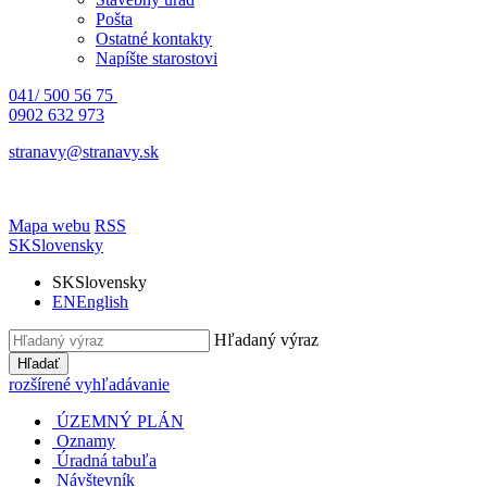
Pošta
Ostatné kontakty
Napíšte starostovi
041/ 500 56 75
0902 632 973
stranavy@stranavy.sk
Mapa webu
RSS
SK
Slovensky
SK
Slovensky
EN
English
Hľadaný výraz
Hľadať
rozšírené vyhľadávanie
ÚZEMNÝ PLÁN
Oznamy
Úradná tabuľa
Návštevník