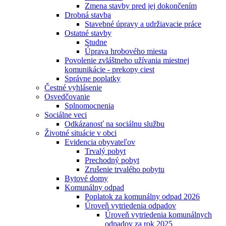
Zmena stavby pred jej dokončením
Drobná stavba
Stavebné úpravy a udržiavacie práce
Ostatné stavby
Studne
Úprava hrobového miesta
Povolenie zvláštneho užívania miestnej
komunikácie - prekopy ciest
Správne poplatky
Čestné vyhlásenie
Osvedčovanie
Splnomocnenia
Sociálne veci
Odkázanosť na sociálnu službu
Životné situácie v obci
Evidencia obyvateľov
Trvalý pobyt
Prechodný pobyt
Zrušenie trvalého pobytu
Bytové domy
Komunálny odpad
Poplatok za komunálny odpad 2026
Úroveň vytriedenia odpadov
Úroveň vytriedenia komunálnych
odpadov za rok 2025