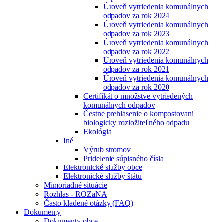
Úroveň vytriedenia komunálnych
odpadov za rok 2024
Úroveň vytriedenia komunálnych
odpadov za rok 2023
Úroveň vytriedenia komunálnych
odpadov za rok 2022
Úroveň vytriedenia komunálnych
odpadov za rok 2021
Úroveň vytriedenia komunálnych
odpadov za rok 2020
Certifikát o množstve vytriedených
komunálnych odpadov
Čestné prehlásenie o kompostovaní
biologicky rozložiteľného odpadu
Ekológia
Iné
Výrub stromov
Pridelenie súpisného čísla
Elektronické služby obce
Elektronické služby štátu
Mimoriadné situácie
Rozhlas - ROZaNA
Často kladené otázky (FAQ)
Dokumenty
Dokumenty obce