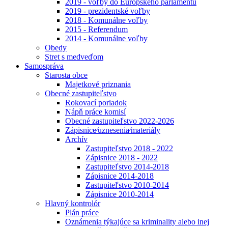
2019 - voľby do Európskeho parlamentu
2019 - prezidentské voľby
2018 - Komunálne voľby
2015 - Referendum
2014 - Komunálne voľby
Obedy
Stret s medveďom
Samospráva
Starosta obce
Majetkové priznania
Obecné zastupiteľstvo
Rokovací poriadok
Nápň práce komisí
Obecné zastupiteľstvo 2022-2026
Zápisnice⁄uznesenia⁄materiály
Archív
Zastupiteľstvo 2018 - 2022
Zápisnice 2018 - 2022
Zastupiteľstvo 2014-2018
Zápisnice 2014-2018
Zastupiteľstvo 2010-2014
Zápisnice 2010-2014
Hlavný kontrolór
Plán práce
Oznámenia týkajúce sa kriminality alebo inej