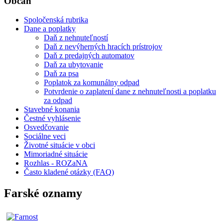
Občan
Spoločenská rubrika
Dane a poplatky
Daň z nehnuteľností
Daň z nevýherných hracích prístrojov
Daň z predajných automatov
Daň za ubytovanie
Daň za psa
Poplatok za komunálny odpad
Potvrdenie o zaplatení dane z nehnuteľnosti a poplatku
za odpad
Stavebné konania
Čestné vyhlásenie
Osvedčovanie
Sociálne veci
Životné situácie v obci
Mimoriadné situácie
Rozhlas - ROZaNA
Často kladené otázky (FAQ)
Farské oznamy