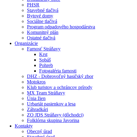
PHSR
Stavebné tlačivá
Bytové domy
Sociálne tlačivá
Program odpadového hospodárstva
Komunitný plán
Ostatné tlačivá
Organizácie
Farnosť Stráňavy
Krst
Sobáš
Pohreb
Fotogaléria farnosti
DHZ - Dobrovoľný hasičský zbor
Motokros
Klub turistov a ochráncov prírody
MX Team Stráňavy
Únia žien
Urbariát pasienkov a lesa
Záhradkári
ZO JDS Stráňavy (dôchodci)
Folklórna skupina Javorina
Kontakty
Obecný úrad
Stavebný úrad