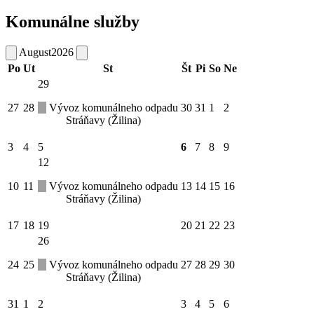
Komunálne služby
August
2026
Po
Ut
St
Št
Pi
So
Ne
29
27
28
Vývoz komunálneho odpadu
30
31
1
2
Stráňavy (Žilina)
3
4
5
6
7
8
9
12
10
11
Vývoz komunálneho odpadu
13
14
15
16
Stráňavy (Žilina)
17
18
19
20
21
22
23
26
24
25
Vývoz komunálneho odpadu
27
28
29
30
Stráňavy (Žilina)
31
1
2
3
4
5
6