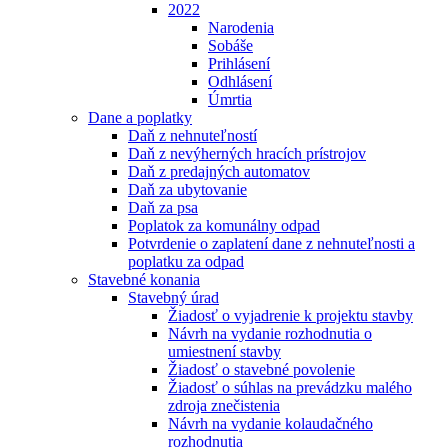
2022
Narodenia
Sobáše
Prihlásení
Odhlásení
Úmrtia
Dane a poplatky
Daň z nehnuteľností
Daň z nevýherných hracích prístrojov
Daň z predajných automatov
Daň za ubytovanie
Daň za psa
Poplatok za komunálny odpad
Potvrdenie o zaplatení dane z nehnuteľnosti a
poplatku za odpad
Stavebné konania
Stavebný úrad
Žiadosť o vyjadrenie k projektu stavby
Návrh na vydanie rozhodnutia o
umiestnení stavby
Žiadosť o stavebné povolenie
Žiadosť o súhlas na prevádzku malého
zdroja znečistenia
Návrh na vydanie kolaudačného
rozhodnutia