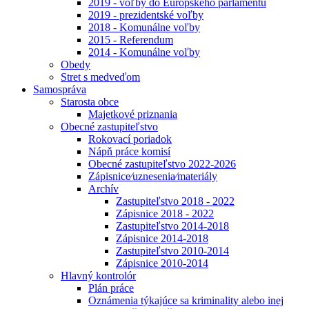
2019 - voľby do Európskeho parlamentu
2019 - prezidentské voľby
2018 - Komunálne voľby
2015 - Referendum
2014 - Komunálne voľby
Obedy
Stret s medveďom
Samospráva
Starosta obce
Majetkové priznania
Obecné zastupiteľstvo
Rokovací poriadok
Nápň práce komisí
Obecné zastupiteľstvo 2022-2026
Zápisnice⁄uznesenia⁄materiály
Archív
Zastupiteľstvo 2018 - 2022
Zápisnice 2018 - 2022
Zastupiteľstvo 2014-2018
Zápisnice 2014-2018
Zastupiteľstvo 2010-2014
Zápisnice 2010-2014
Hlavný kontrolór
Plán práce
Oznámenia týkajúce sa kriminality alebo inej