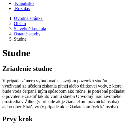
Kúpalisko
Rozhlas
Úvodná stránka
Občan
Stavebné konania
Ostatné stavby
Studne
Studne
Zriadenie studne
V prípade zámeru vybudovať na svojom pozemku studňu
využívanú za účelom získania pitnej alebo úžitkovej vody, z ktorej
bude voda čerpaná iným spôsobom ako ručne, je potrebné požiadať
o povolenie zriadiť takúto vodnú stavbu Obvodný úrad životného
prostredia v Žiline (v prípade ak je žiadateľom právnická osoba)
alebo obec Stráňavy (v prípade ak je žiadateľom fyzická osoba).
Prvý krok