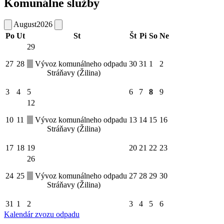
Komunálne služby
August
2026
Po
Ut
St
Št
Pi
So
Ne
29
27
28
Vývoz komunálneho odpadu
30
31
1
2
Stráňavy (Žilina)
3
4
5
6
7
8
9
12
10
11
Vývoz komunálneho odpadu
13
14
15
16
Stráňavy (Žilina)
17
18
19
20
21
22
23
26
24
25
Vývoz komunálneho odpadu
27
28
29
30
Stráňavy (Žilina)
31
1
2
3
4
5
6
Kalendár zvozu odpadu