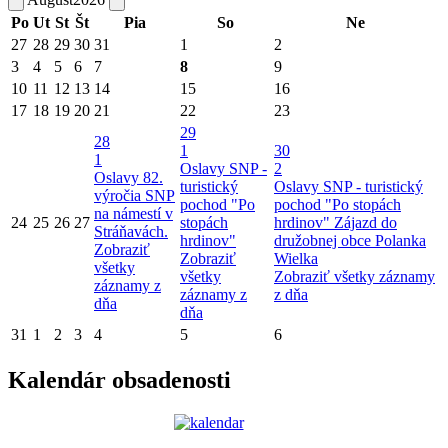
Po
Ut
St
Št
Pia
So
Ne
27
28
29
30
31
1
2
3
4
5
6
7
8
9
10
11
12
13
14
15
16
17
18
19
20
21
22
23
29
28
1
30
1
Oslavy SNP -
2
Oslavy 82.
turistický
Oslavy SNP - turistický
výročia SNP
pochod "Po
pochod "Po stopách
na námestí v
24
25
26
27
stopách
hrdinov"
Zájazd do
Stráňavách.
hrdinov"
družobnej obce Polanka
Zobraziť
Zobraziť
Wielka
všetky
všetky
Zobraziť všetky záznamy
záznamy z
záznamy z
z dňa
dňa
dňa
31
1
2
3
4
5
6
Kalendár obsadenosti