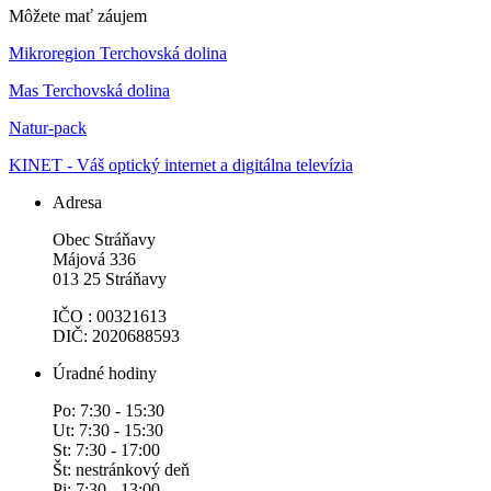
Môžete mať záujem
Mikroregion Terchovská dolina
Mas Terchovská dolina
Natur-pack
KINET - Váš optický internet a digitálna televízia
Adresa
Obec Stráňavy
Májová 336
013 25 Stráňavy
IČO : 00321613
DIČ: 2020688593
Úradné hodiny
Po: 7:30 - 15:30
Ut: 7:30 - 15:30
St: 7:30 - 17:00
Št: nestránkový deň
Pi: 7:30 - 13:00