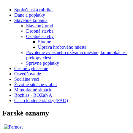
Spoločenská rubrika
Dane a poplatky
Stavebné konania
Stavebný úrad
Drobná stavba
Ostatné stavby
Studne
Úprava hrobového miesta
Povolenie zvláštneho užívania miestnej komunikácie -
prekopy ciest
Správne poplatky
Čestné vyhlásenie
Osvedčovanie
Sociálne veci
Životné situácie v obci
Mimoriadné situácie
Rozhlas - ROZaNA
Často kladené otázky (FAQ)
Farské oznamy