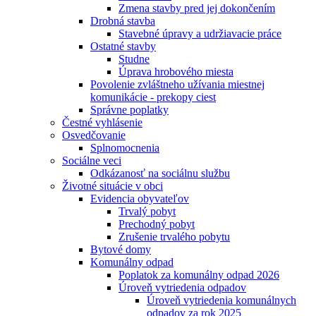
Zmena stavby pred jej dokončením
Drobná stavba
Stavebné úpravy a udržiavacie práce
Ostatné stavby
Studne
Úprava hrobového miesta
Povolenie zvláštneho užívania miestnej
komunikácie - prekopy ciest
Správne poplatky
Čestné vyhlásenie
Osvedčovanie
Splnomocnenia
Sociálne veci
Odkázanosť na sociálnu službu
Životné situácie v obci
Evidencia obyvateľov
Trvalý pobyt
Prechodný pobyt
Zrušenie trvalého pobytu
Bytové domy
Komunálny odpad
Poplatok za komunálny odpad 2026
Úroveň vytriedenia odpadov
Úroveň vytriedenia komunálnych
odpadov za rok 2025