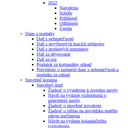
2022
Narodenia
Sobáše
Prihlásení
Odhlásení
Úmrtia
Dane a poplatky
Daň z nehnuteľností
Daň z nevýherných hracích prístrojov
Daň z predajných automatov
Daň za ubytovanie
Daň za psa
Poplatok za komunálny odpad
Potvrdenie o zaplatení dane z nehnuteľnosti a
poplatku za odpad
Stavebné konania
Stavebný úrad
Žiadosť o vyjadrenie k projektu stavby
Návrh na vydanie rozhodnutia o
umiestnení stavby
Žiadosť o stavebné povolenie
Žiadosť o súhlas na prevádzku malého
zdroja znečistenia
Návrh na vydanie kolaudačného
rozhodnutia