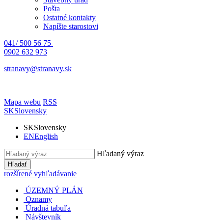
Pošta
Ostatné kontakty
Napíšte starostovi
041/ 500 56 75
0902 632 973
stranavy@stranavy.sk
Mapa webu
RSS
SK
Slovensky
SK
Slovensky
EN
English
Hľadaný výraz
Hľadať
rozšírené vyhľadávanie
ÚZEMNÝ PLÁN
Oznamy
Úradná tabuľa
Návštevník