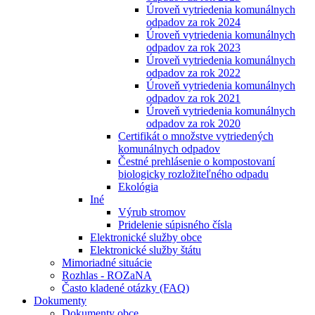
Úroveň vytriedenia komunálnych
odpadov za rok 2024
Úroveň vytriedenia komunálnych
odpadov za rok 2023
Úroveň vytriedenia komunálnych
odpadov za rok 2022
Úroveň vytriedenia komunálnych
odpadov za rok 2021
Úroveň vytriedenia komunálnych
odpadov za rok 2020
Certifikát o množstve vytriedených
komunálnych odpadov
Čestné prehlásenie o kompostovaní
biologicky rozložiteľného odpadu
Ekológia
Iné
Výrub stromov
Pridelenie súpisného čísla
Elektronické služby obce
Elektronické služby štátu
Mimoriadné situácie
Rozhlas - ROZaNA
Často kladené otázky (FAQ)
Dokumenty
Dokumenty obce