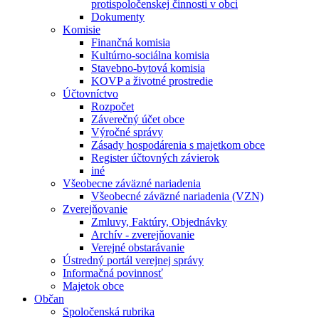
protispoločenskej činnosti v obci
Dokumenty
Komisie
Finančná komisia
Kultúrno-sociálna komisia
Stavebno-bytová komisia
KOVP a životné prostredie
Účtovníctvo
Rozpočet
Záverečný účet obce
Výročné správy
Zásady hospodárenia s majetkom obce
Register účtovných závierok
iné
Všeobecne záväzné nariadenia
Všeobecné záväzné nariadenia (VZN)
Zverejňovanie
Zmluvy, Faktúry, Objednávky
Archív - zverejňovanie
Verejné obstarávanie
Ústredný portál verejnej správy
Informačná povinnosť
Majetok obce
Občan
Spoločenská rubrika