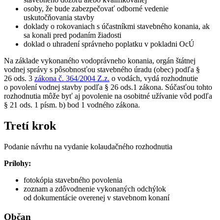
osoby, že bude zabezpečovať odborné vedenie
uskutočňovania stavby
doklady o rokovaniach s účastníkmi stavebného konania, ak
sa konali pred podaním žiadosti
doklad o uhradení správneho poplatku v pokladni OcÚ
Na základe vykonaného vodoprávneho konania, orgán štátnej
vodnej správy s pôsobnosťou stavebného úradu (obec) podľa §
26 ods. 3
zákona č. 364/2004 Z.z.
o vodách, vydá rozhodnutie
o povolení vodnej stavby podľa § 26 ods.1 zákona. Súčasťou tohto
rozhodnutia môže byť aj povolenie na osobitné užívanie vôd podľa
§ 21 ods. 1 písm. b) bod 1 vodného zákona.
Tretí krok
Podanie návrhu na vydanie kolaudačného rozhodnutia
Prílohy:
fotokópia stavebného povolenia
zoznam a zdôvodnenie vykonaných odchýlok
od dokumentácie overenej v stavebnom konaní
Občan