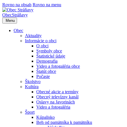
Rovno na obsah
Rovno na menu
Obec
Stráňavy
Menu
Obec
Aktuality
Informácie o obci
O obci
Symboly obce
Štatistické údaje
Demografia
Video a fotogaléria obce
Štatút obce
Počasie
Školstvo
Kultúra
Obecné akcie a termíny
Obecný televízny kanál
Oslavy na Javorinách
Video a fotogaléria
Šport
Kúpalisko
Beh od pamätníka k pamätníku