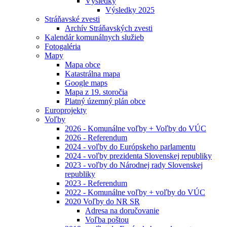
Výsledky
Výsledky 2025
Stráňavské zvesti
Archív Stráňavských zvesti
Kalendár komunálnych služieb
Fotogaléria
Mapy
Mapa obce
Katastrálna mapa
Google maps
Mapa z 19. storočia
Platný územný plán obce
Europrojekty
Voľby
2026 - Komunálne voľby + Voľby do VÚC
2026 - Referendum
2024 - voľby do Európskeho parlamentu
2024 - voľby prezidenta Slovenskej republiky
2023 - voľby do Národnej rady Slovenskej
republiky
2023 - Referendum
2022 - Komunálne voľby + voľby do VÚC
2020 Voľby do NR SR
Adresa na doručovanie
Voľba poštou