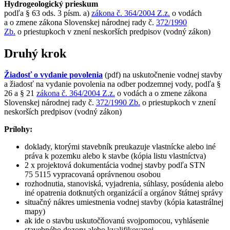
Hydrogeologický prieskum
podľa § 63 ods. 3 písm. a)
zákona č. 364/2004 Z.z.
o vodách
a o zmene zákona Slovenskej národnej rady č.
372/1990
Zb.
o priestupkoch v znení neskorších predpisov (vodný zákon)
Druhý krok
Žiadosť o vydanie povolenia
(pdf) na uskutočnenie vodnej stavby
a žiadosť na vydanie povolenia na odber podzemnej vody, podľa §
26 a § 21
zákona č. 364/2004 Z.z.
o vodách a o zmene zákona
Slovenskej národnej rady č.
372/1990 Zb.
o priestupkoch v znení
neskorších predpisov (vodný zákon)
Prílohy:
doklady, ktorými stavebník preukazuje vlastnícke alebo iné
práva k pozemku alebo k stavbe (kópia listu vlastníctva)
2 x projektová dokumentácia vodnej stavby podľa STN
75 5115 vypracovaná oprávnenou osobou
rozhodnutia, stanoviská, vyjadrenia, súhlasy, posúdenia alebo
iné opatrenia dotknutých organizácií a orgánov štátnej správy
situačný nákres umiestnenia vodnej stavby (kópia katastrálnej
mapy)
ak ide o stavbu uskutočňovanú svojpomocou, vyhlásenie
stavebného dozoru alebo kvalifikovanej