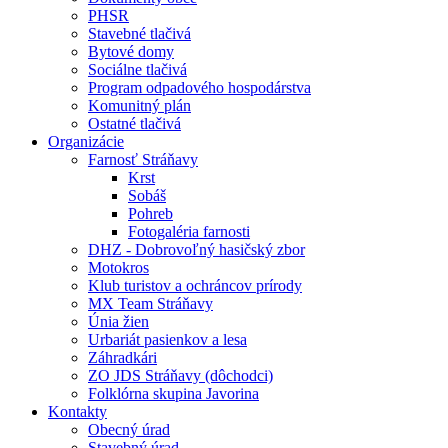
PHSR
Stavebné tlačivá
Bytové domy
Sociálne tlačivá
Program odpadového hospodárstva
Komunitný plán
Ostatné tlačivá
Organizácie
Farnosť Stráňavy
Krst
Sobáš
Pohreb
Fotogaléria farnosti
DHZ - Dobrovoľný hasičský zbor
Motokros
Klub turistov a ochráncov prírody
MX Team Stráňavy
Únia žien
Urbariát pasienkov a lesa
Záhradkári
ZO JDS Stráňavy (dôchodci)
Folklórna skupina Javorina
Kontakty
Obecný úrad
Stavebný úrad