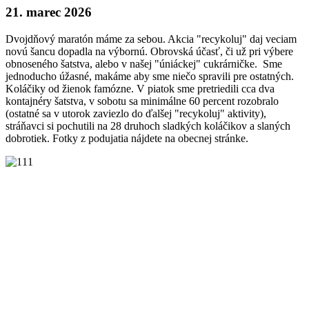
21. marec 2026
Dvojdňový maratón máme za sebou. Akcia "recykoluj" daj veciam
novú šancu dopadla na výbornú. Obrovská účasť, či už pri výbere
obnoseného šatstva, alebo v našej "úniáckej" cukrárničke. Sme
jednoducho úžasné, makáme aby sme niečo spravili pre ostatných.
Koláčiky od žienok famózne. V piatok sme pretriedili cca dva
kontajnéry šatstva, v sobotu sa minimálne 60 percent rozobralo
(ostatné sa v utorok zaviezlo do ďalšej "recykoluj" aktivity),
stráňavci si pochutili na 28 druhoch sladkých koláčikov a slaných
dobrotiek. Fotky z podujatia nájdete na obecnej stránke.