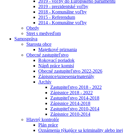
2019 - voľby do Európskeho parlamentu
2019 - prezidentské voľby
2018 - Komunálne voľby
2015 - Referendum
2014 - Komunálne voľby
Obedy
Stret s medveďom
Samospráva
Starosta obce
Majetkové priznania
Obecné zastupiteľstvo
Rokovací poriadok
Nápň práce komisí
Obecné zastupiteľstvo 2022-2026
Zápisnice⁄uznesenia⁄materiály
Archív
Zastupiteľstvo 2018 - 2022
Zápisnice 2018 - 2022
Zastupiteľstvo 2014-2018
Zápisnice 2014-2018
Zastupiteľstvo 2010-2014
Zápisnice 2010-2014
Hlavný kontrolór
Plán práce
Oznámenia týkajúce sa kriminality alebo inej