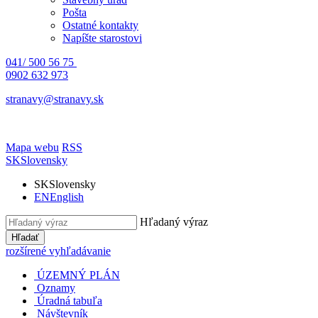
Pošta
Ostatné kontakty
Napíšte starostovi
041/ 500 56 75
0902 632 973
stranavy@stranavy.sk
Mapa webu
RSS
SK
Slovensky
SK
Slovensky
EN
English
Hľadaný výraz
Hľadať
rozšírené vyhľadávanie
ÚZEMNÝ PLÁN
Oznamy
Úradná tabuľa
Návštevník