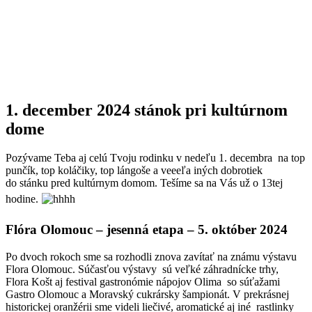
1. december 2024 stánok pri kultúrnom
dome
Pozývame Teba aj celú Tvoju rodinku v nedeľu 1. decembra na top
punčík, top koláčiky, top lángoše a veeeľa iných dobrotiek
do stánku pred kultúrnym domom. Tešíme sa na Vás už o 13tej
hodine.
Flóra Olomouc – jesenná etapa – 5. október 2024
Po dvoch rokoch sme sa rozhodli znova zavítať na známu výstavu
Flora Olomouc. Súčasťou výstavy sú veľké záhradnícke trhy,
Flora Košt aj festival gastronómie nápojov Olima so súťažami
Gastro Olomouc a Moravský cukrársky šampionát. V prekrásnej
historickej oranžérii sme videli liečivé, aromatické aj iné rastlinky