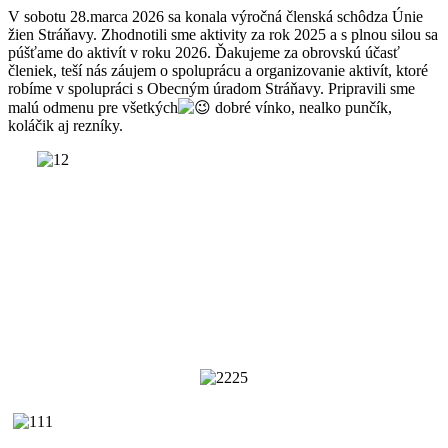
V sobotu 28.marca 2026 sa konala výročná členská schôdza Únie
žien Stráňavy. Zhodnotili sme aktivity za rok 2025 a s plnou silou sa
púšťame do aktivít v roku 2026. Ďakujeme za obrovskú účasť
členiek, teší nás záujem o spoluprácu a organizovanie aktivít, ktoré
robíme v spolupráci s Obecným úradom Stráňavy. Pripravili sme
malú odmenu pre všetkých
dobré vínko, nealko punčík,
koláčik aj rezníky.