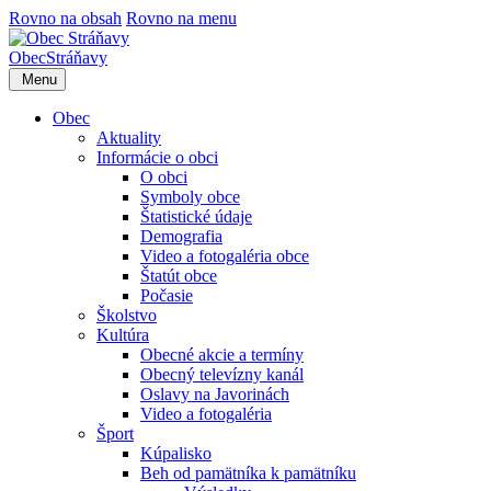
Rovno na obsah
Rovno na menu
Obec
Stráňavy
Menu
Obec
Aktuality
Informácie o obci
O obci
Symboly obce
Štatistické údaje
Demografia
Video a fotogaléria obce
Štatút obce
Počasie
Školstvo
Kultúra
Obecné akcie a termíny
Obecný televízny kanál
Oslavy na Javorinách
Video a fotogaléria
Šport
Kúpalisko
Beh od pamätníka k pamätníku