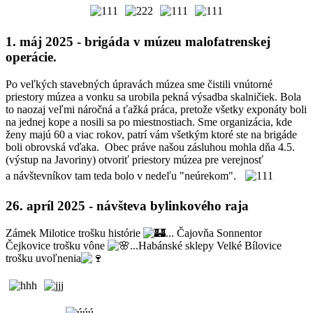
1. máj 2025 - brigáda v múzeu malofatrenskej
operácie.
Po veľkých stavebných úpravách múzea sme čistili vnútorné
priestory múzea a vonku sa urobila pekná výsadba skalničiek. Bola
to naozaj veľmi náročná a ťažká práca, pretože všetky exponáty boli
na jednej kope a nosili sa po miestnostiach. Sme organizácia, kde
ženy majú 60 a viac rokov, patrí vám všetkým ktoré ste na brigáde
boli obrovská vďaka. Obec práve našou zásluhou mohla dňa 4.5.
(výstup na Javoriny) otvoriť priestory múzea pre verejnosť
a návštevníkov tam teda bolo v nedeľu "neúrekom".
26. apríl 2025 - návšteva bylinkového raja
Zámek Milotice trošku histórie
... Čajovňa Sonnentor
Čejkovice trošku vône
...Habánské sklepy Velké Bílovice
trošku uvoľnenia