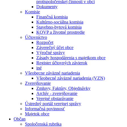
protispoločenskej činnosti v obci
Dokumenty
Komisie
Finančná komisia
Kultúrno-sociálna komisia
Stavebno-bytová komisia
KOVP a životné prostredie
Účtovníctvo
Rozpočet
Záverečný účet obce
Výročné správy
Zásady hospodárenia s majetkom obce
Register účtovných závierok
iné
Všeobecne záväzné nariadenia
Všeobecné záväzné nariadenia (VZN)
Zverejňovanie
Zmluvy, Faktúry, Objednávky
Archív - zverejňovanie
Verejné obstarávanie
Ústredný portál verejnej správy
Informačná povinnosť
Majetok obce
Občan
Spoločenská rubrika