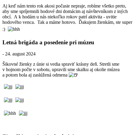
Aj keď nám tento rok akosi počasie nepraje, robíme všetko preto,
aby sme spríjemnili hodové dni domácim aj návštevníkom z iných
obcí. A k hodám u nás niekoľko rokov patrí aktivita - uvitie
hodového venca. Tak a máme hotovo. Ďakujem žienkám, ste super
:)
Letná brigáda a posedenie pri múzeu
- 24. august 2024
Šikovné žienky z únie si vedia spraviť krásny deň. Stretli sme
v hojnom počte v sobotu, upravili sme skalku aj okolie múzea
a potom bola aj zaslúžená odmena