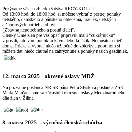
Pozývame vás na zbierku šatstva RECY-KOLUJ.
Od 13:00 hod. do 18:00 hod. si môžete vybrať z pestrej ponuky
detského, dámskeho a pánskeho oblečenia, hračiek, detských
a športových potrieb a obuvi.
"Zbav sa nepotrebného a posuň ďalej".
Členky Únie žien pre vás opäť pripravili malú "cukrárničku"
v prísalí, kde vám ponúknu kávu alebo koláčik. Nemusíte sedieť
doma. Príďte si vybrať niečo užitočné do zbierky a popri tom si
môžete dať niečo chutné na zahryznutie z ponuky našich gazdiniek.
12. marca 2025 - okresné oslavy MDŽ
Na pozvanie poslanca NR SR pána Petra Slyšku a poslanca ŽSK
Maria Marčana sme sa zúčastnili okresnej oslavy Medzinárodného
dňa žien v Žiline.
8. marca 2025 - výročná členská schôdza