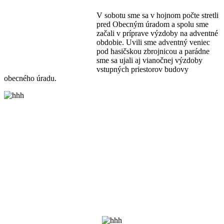
V sobotu sme sa v hojnom počte stretli
pred Obecným úradom a spolu sme
začali v príprave výzdoby na adventné
obdobie. Uvili sme adventný veniec
pod hasičskou zbrojnicou a parádne
sme sa ujali aj vianočnej výzdoby
vstupných priestorov budovy
obecného úradu.