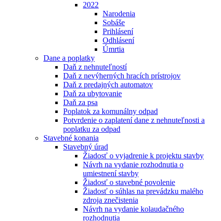
2022
Narodenia
Sobáše
Prihlásení
Odhlásení
Úmrtia
Dane a poplatky
Daň z nehnuteľností
Daň z nevýherných hracích prístrojov
Daň z predajných automatov
Daň za ubytovanie
Daň za psa
Poplatok za komunálny odpad
Potvrdenie o zaplatení dane z nehnuteľnosti a
poplatku za odpad
Stavebné konania
Stavebný úrad
Žiadosť o vyjadrenie k projektu stavby
Návrh na vydanie rozhodnutia o
umiestnení stavby
Žiadosť o stavebné povolenie
Žiadosť o súhlas na prevádzku malého
zdroja znečistenia
Návrh na vydanie kolaudačného
rozhodnutia