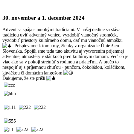
30. november a 1. december 2024
Advent sa spája s mnohými tradíciami. V našej dedine sa stáva
tradíciou uviť adventný veniec, vyzdobiť vianočný stromček,
vyzdobiť priestory kultúrneho domu, dať mu vianočnú atmošku
. Prispievame k tomu my, žienky z organizácie Únie žien
Slovenska. Spojili sme teda túto aktivitu aj vytvorením príjemnej
adventnej atmosféry v stánkoch pred kultúrnym domom. Veď čo je
viac ako sa v pokoji stretnúť s rodinou a priateľmi. A prečo to
nespojiť aj s príjemnou chuťou - punčom, čokoládou, koláčikom,
kávičkou či domácim langošom
Ďakujeme, že ste prišli