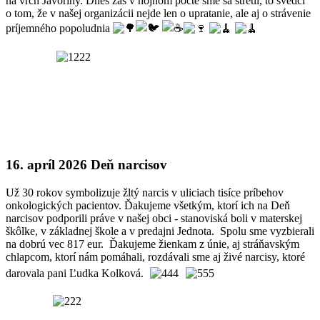
na vrch Javoriny. Dnes zas v hojnom počte sme sa stretli, to svedčí
o tom, že v našej organizácii nejde len o upratanie, ale aj o strávenie
príjemného popoludnia
16. apríl 2026 Deň narcisov
Už 30 rokov symbolizuje žltý narcis v uliciach tisíce príbehov
onkologických pacientov. Ďakujeme všetkým, ktorí ich na Deň
narcisov podporili práve v našej obci - stanoviská boli v materskej
škôlke, v základnej škole a v predajni Jednota. Spolu sme vyzbierali
na dobrú vec 817 eur. Ďakujeme žienkam z únie, aj stráňavským
chlapcom, ktorí nám pomáhali, rozdávali sme aj živé narcisy, ktoré
darovala pani Ľudka Kolková.