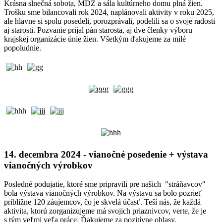
Krásna slnečná sobota, MDŽ a sála kultúrneho domu plná žien.
Trošku sme bilancovali rok 2024, naplánovali aktivity v roku 2025,
ale hlavne si spolu posedeli, porozprávali, podelili sa o svoje radosti
aj starosti. Pozvanie prijal pán starosta, aj dve členky výboru
krajskej organizácie únie žien. Všetkým ďakujeme za milé
popoludnie.
14. decembra 2024 - vianočné posedenie + výstava
vianočných výrobkov
Posledné podujatie, ktoré sme pripravili pre našich "stráňavcov"
bola výstava vianočných výrobkov. Na výstavu sa bolo pozrieť
približne 120 záujemcov, čo je skvelá účasť. Teší nás, že každá
aktivita, ktorú zorganizujeme má svojich priaznivcov, verte, že je
s tým veľmi veľa práce. Ďakujeme za pozitívne ohlasy.