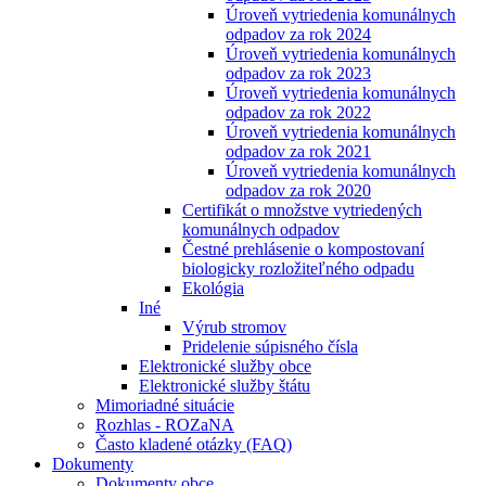
Úroveň vytriedenia komunálnych
odpadov za rok 2024
Úroveň vytriedenia komunálnych
odpadov za rok 2023
Úroveň vytriedenia komunálnych
odpadov za rok 2022
Úroveň vytriedenia komunálnych
odpadov za rok 2021
Úroveň vytriedenia komunálnych
odpadov za rok 2020
Certifikát o množstve vytriedených
komunálnych odpadov
Čestné prehlásenie o kompostovaní
biologicky rozložiteľného odpadu
Ekológia
Iné
Výrub stromov
Pridelenie súpisného čísla
Elektronické služby obce
Elektronické služby štátu
Mimoriadné situácie
Rozhlas - ROZaNA
Často kladené otázky (FAQ)
Dokumenty
Dokumenty obce