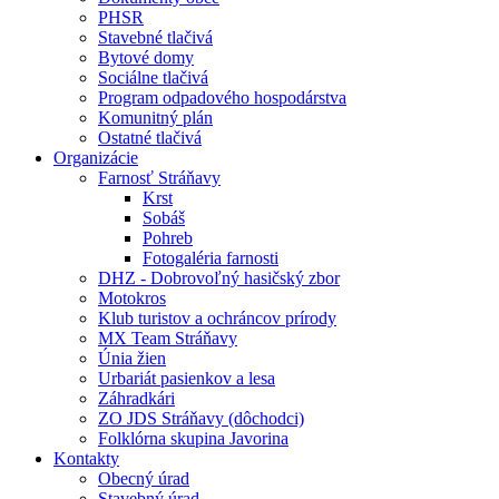
PHSR
Stavebné tlačivá
Bytové domy
Sociálne tlačivá
Program odpadového hospodárstva
Komunitný plán
Ostatné tlačivá
Organizácie
Farnosť Stráňavy
Krst
Sobáš
Pohreb
Fotogaléria farnosti
DHZ - Dobrovoľný hasičský zbor
Motokros
Klub turistov a ochráncov prírody
MX Team Stráňavy
Únia žien
Urbariát pasienkov a lesa
Záhradkári
ZO JDS Stráňavy (dôchodci)
Folklórna skupina Javorina
Kontakty
Obecný úrad
Stavebný úrad