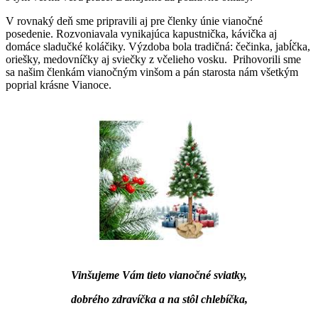
V rovnaký deň sme pripravili aj pre členky únie vianočné
posedenie. Rozvoniavala vynikajúca kapustnička, kávička aj
domáce sladučké koláčiky. Výzdoba bola tradičná: čečinka, jabĺčka,
oriešky, medovníčky aj sviečky z včelieho vosku. Prihovorili sme
sa našim členkám vianočným vinšom a pán starosta nám všetkým
poprial krásne Vianoce.
Vinšujeme Vám tieto vianočné sviatky,
dobrého zdravíčka a na stôl chlebíčka,