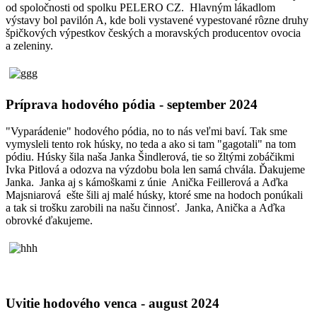
od spoločnosti od spolku PELERO CZ. Hlavným lákadlom
výstavy bol pavilón A, kde boli vystavené vypestované rôzne druhy
špičkových výpestkov českých a moravských producentov ovocia
a zeleniny.
Príprava hodového pódia - september 2024
"Vyparádenie" hodového pódia, no to nás veľmi baví. Tak sme
vymysleli tento rok húsky, no teda a ako si tam "gagotali" na tom
pódiu. Húsky šila naša Janka Šindlerová, tie so žltými zobáčikmi
Ivka Pitlová a odozva na výzdobu bola len samá chvála. Ďakujeme
Janka. Janka aj s kámoškami z únie Anička Feillerová a Aďka
Majsniarová ešte šili aj malé húsky, ktoré sme na hodoch ponúkali
a tak si trošku zarobili na našu činnosť. Janka, Anička a Aďka
obrovké ďakujeme.
Uvitie hodového venca - august 2024