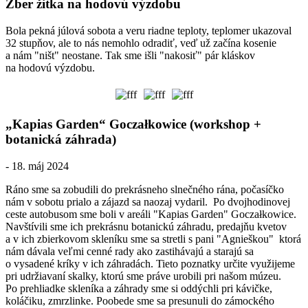
Zber žitka na hodovú výzdobu
Bola pekná júlová sobota a veru riadne teploty, teplomer ukazoval
32 stupňov, ale to nás nemohlo odradiť, veď už začína kosenie
a nám "ništ" neostane. Tak sme išli "nakosiť" pár kláskov
na hodovú výzdobu.
„Kapias Garden“ Goczałkowice (workshop +
botanická záhrada)
- 18. máj 2024
Ráno sme sa zobudili do prekrásneho slnečného rána, počasíčko
nám v sobotu prialo a zájazd sa naozaj vydaril. Po dvojhodinovej
ceste autobusom sme boli v areáli "Kapias Garden" Goczałkowice.
Navštívili sme ich prekrásnu botanickú záhradu, predajňu kvetov
a v ich zbierkovom skleníku sme sa stretli s pani "Agnieškou" ktorá
nám dávala veľmi cenné rady ako zastihávajú a starajú sa
o vysadené kríky v ich záhradách. Tieto poznatky určite využijeme
pri udržiavaní skalky, ktorú sme práve urobili pri našom múzeu.
Po prehliadke skleníka a záhrady sme si oddýchli pri kávičke,
koláčiku, zmrzlinke. Poobede sme sa presunuli do zámockého