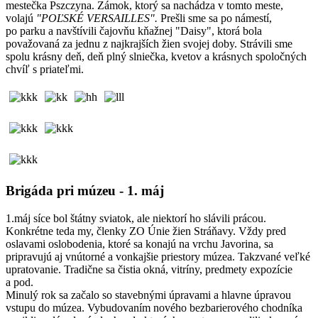
mestečka Pszczyna. Zámok, ktorý sa nachádza v tomto meste,
volajú
"POĽSKÉ VERSAILLES".
Prešli sme sa po námestí,
po parku a navštívili čajovňu kňažnej "Daisy",
ktorá bola
považovaná za jednu z najkrajších žien svojej doby.
Strávili sme
spolu krásny deň, deň plný slniečka, kvetov a krásnych spoločných
chvíľ s priateľmi.
Brigáda pri múzeu - 1. máj
1.máj síce bol štátny sviatok, ale niektorí ho slávili prácou.
Konkrétne teda my, členky ZO Únie žien Stráňavy. Vždy pred
oslavami oslobodenia, ktoré sa konajú na vrchu Javorina, sa
pripravujú aj vnútorné a vonkajšie priestory múzea. Takzvané veľké
upratovanie. Tradične sa čistia okná, vitríny, predmety expozície
a pod.
Minulý rok sa začalo so stavebnými úpravami a hlavne úpravou
vstupu do múzea. Vybudovaním nového bezbarierového chodníka