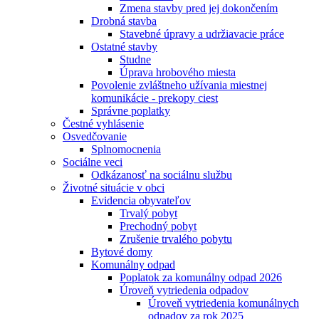
Zmena stavby pred jej dokončením
Drobná stavba
Stavebné úpravy a udržiavacie práce
Ostatné stavby
Studne
Úprava hrobového miesta
Povolenie zvláštneho užívania miestnej
komunikácie - prekopy ciest
Správne poplatky
Čestné vyhlásenie
Osvedčovanie
Splnomocnenia
Sociálne veci
Odkázanosť na sociálnu službu
Životné situácie v obci
Evidencia obyvateľov
Trvalý pobyt
Prechodný pobyt
Zrušenie trvalého pobytu
Bytové domy
Komunálny odpad
Poplatok za komunálny odpad 2026
Úroveň vytriedenia odpadov
Úroveň vytriedenia komunálnych
odpadov za rok 2025