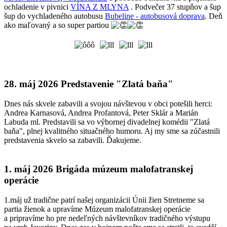
ochladenie v pivnici
VÍNA Z MLYNA
. Podvečer 37 stupňov a šup
šup do vychladeného autobusu
Bubeline - autobusová doprava
. Deň
ako maľovaný a so super partiou
28. máj 2026 Predstavenie "Zlatá baňa"
Dnes nás skvele zabavili a svojou návštevou v obci potešili herci:
Andrea Karnasová, Andrea Profantová, Peter Sklár a Marián
Labuda ml. Predstavili sa vo výbornej divadelnej komédii "Zlatá
baňa", plnej kvalitného situačného humoru. Aj my sme sa zúčastnili
predstavenia skvelo sa zabavili. Ďakujeme.
1. máj 2026 Brigáda múzeum malofatranskej
operácie
1.máj už tradične patrí našej organizácii Únii žien Stretneme sa
partia žienok a upravíme Múzeum malofatranskej operácie
a pripravíme ho pre nedeľných návštevníkov tradičného výstupu