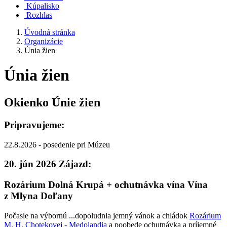
Kúpalisko
Rozhlas
Úvodná stránka
Organizácie
Únia žien
Únia žien
Okienko Únie žien
Pripravujeme:
22.8.2026 - posedenie pri Múzeu
20. jún 2026 Zájazd:
Rozárium Dolná Krupá + ochutnávka vína Vína
z Mlyna Doľany
Počasie na výbornú ...dopoludnia jemný vánok a chládok
Rozárium
M. H. Chotekovej - Medolandia
a poobede ochutnávka a príjemné