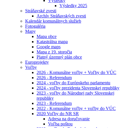
Výsledky
Výsledky 2025
Stráňavské zvesti
Archív Stráňavských zvesti
Kalendár komunálnych služieb
Fotogaléria
Mapy
Mapa obce
Katastrálna mapa
Google maps
Mapa z 19. storočia
Platný územný plán obce
Europrojekty
Voľby
2026 - Komunálne voľby + Voľby do VÚC
2026 - Referendum
2024 - voľby do Európskeho parlamentu
2024 - voľby prezidenta Slovenskej republiky
2023 - voľby do Národnej rady Slovenskej
republiky
2023 - Referendum
2022 - Komunálne voľby + voľby do VÚC
2020 Voľby do NR SR
Adresa na doručovanie
Voľba poštou