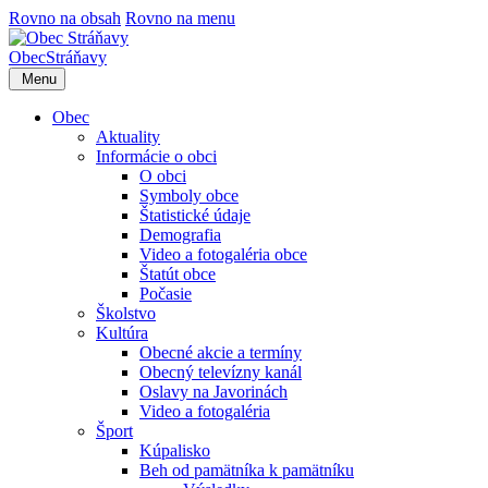
Rovno na obsah
Rovno na menu
Obec
Stráňavy
Menu
Obec
Aktuality
Informácie o obci
O obci
Symboly obce
Štatistické údaje
Demografia
Video a fotogaléria obce
Štatút obce
Počasie
Školstvo
Kultúra
Obecné akcie a termíny
Obecný televízny kanál
Oslavy na Javorinách
Video a fotogaléria
Šport
Kúpalisko
Beh od pamätníka k pamätníku