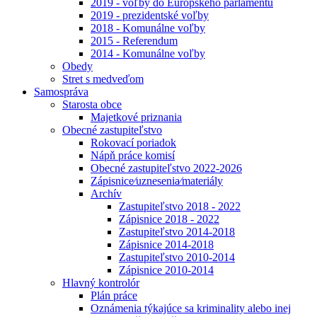
2019 - voľby do Európskeho parlamentu
2019 - prezidentské voľby
2018 - Komunálne voľby
2015 - Referendum
2014 - Komunálne voľby
Obedy
Stret s medveďom
Samospráva
Starosta obce
Majetkové priznania
Obecné zastupiteľstvo
Rokovací poriadok
Nápň práce komisí
Obecné zastupiteľstvo 2022-2026
Zápisnice⁄uznesenia⁄materiály
Archív
Zastupiteľstvo 2018 - 2022
Zápisnice 2018 - 2022
Zastupiteľstvo 2014-2018
Zápisnice 2014-2018
Zastupiteľstvo 2010-2014
Zápisnice 2010-2014
Hlavný kontrolór
Plán práce
Oznámenia týkajúce sa kriminality alebo inej