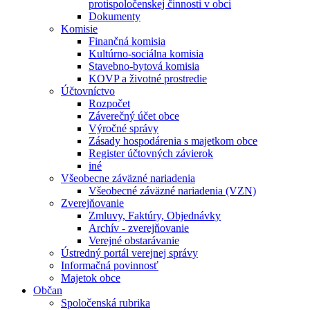
protispoločenskej činnosti v obci
Dokumenty
Komisie
Finančná komisia
Kultúrno-sociálna komisia
Stavebno-bytová komisia
KOVP a životné prostredie
Účtovníctvo
Rozpočet
Záverečný účet obce
Výročné správy
Zásady hospodárenia s majetkom obce
Register účtovných závierok
iné
Všeobecne záväzné nariadenia
Všeobecné záväzné nariadenia (VZN)
Zverejňovanie
Zmluvy, Faktúry, Objednávky
Archív - zverejňovanie
Verejné obstarávanie
Ústredný portál verejnej správy
Informačná povinnosť
Majetok obce
Občan
Spoločenská rubrika