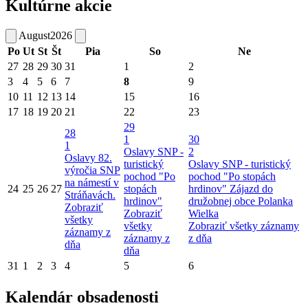
Kultúrne akcie
August
2026
Po
Ut
St
Št
Pia
So
Ne
27
28
29
30
31
1
2
3
4
5
6
7
8
9
10
11
12
13
14
15
16
17
18
19
20
21
22
23
29
28
1
30
1
Oslavy SNP -
2
Oslavy 82.
turistický
Oslavy SNP - turistický
výročia SNP
pochod "Po
pochod "Po stopách
na námestí v
24
25
26
27
stopách
hrdinov"
Zájazd do
Stráňavách.
hrdinov"
družobnej obce Polanka
Zobraziť
Zobraziť
Wielka
všetky
všetky
Zobraziť všetky záznamy
záznamy z
záznamy z
z dňa
dňa
dňa
31
1
2
3
4
5
6
Kalendár obsadenosti