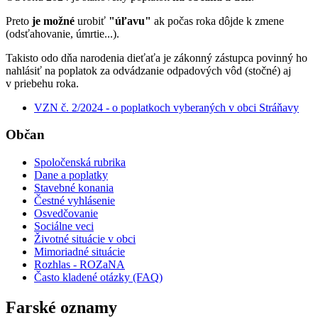
Preto
je možné
urobiť
"úľavu"
ak počas roka dôjde k zmene
(odsťahovanie, úmrtie...).
Takisto odo dňa narodenia dieťaťa je zákonný zástupca povinný ho
nahlásiť na poplatok za odvádzanie odpadových vôd (stočné) aj
v priebehu roka.
VZN č. 2/2024 - o poplatkoch vyberaných v obci Stráňavy
Občan
Spoločenská rubrika
Dane a poplatky
Stavebné konania
Čestné vyhlásenie
Osvedčovanie
Sociálne veci
Životné situácie v obci
Mimoriadné situácie
Rozhlas - ROZaNA
Často kladené otázky (FAQ)
Farské oznamy