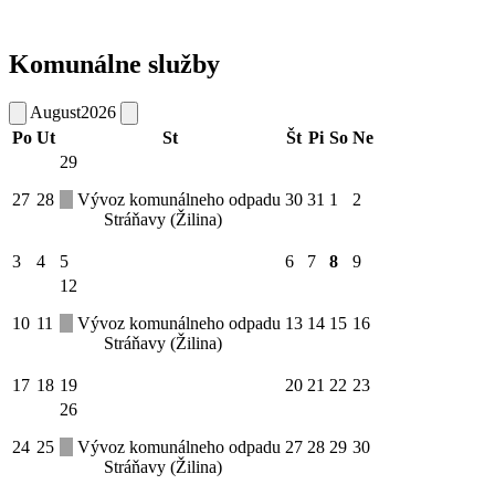
Komunálne služby
August
2026
Po
Ut
St
Št
Pi
So
Ne
29
27
28
Vývoz komunálneho odpadu
30
31
1
2
Stráňavy (Žilina)
3
4
5
6
7
8
9
12
10
11
Vývoz komunálneho odpadu
13
14
15
16
Stráňavy (Žilina)
17
18
19
20
21
22
23
26
24
25
Vývoz komunálneho odpadu
27
28
29
30
Stráňavy (Žilina)