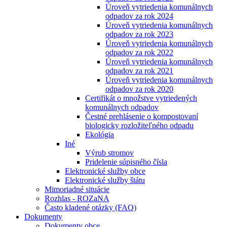
Úroveň vytriedenia komunálnych
odpadov za rok 2024
Úroveň vytriedenia komunálnych
odpadov za rok 2023
Úroveň vytriedenia komunálnych
odpadov za rok 2022
Úroveň vytriedenia komunálnych
odpadov za rok 2021
Úroveň vytriedenia komunálnych
odpadov za rok 2020
Certifikát o množstve vytriedených
komunálnych odpadov
Čestné prehlásenie o kompostovaní
biologicky rozložiteľného odpadu
Ekológia
Iné
Výrub stromov
Pridelenie súpisného čísla
Elektronické služby obce
Elektronické služby štátu
Mimoriadné situácie
Rozhlas - ROZaNA
Často kladené otázky (FAQ)
Dokumenty
Dokumenty obce