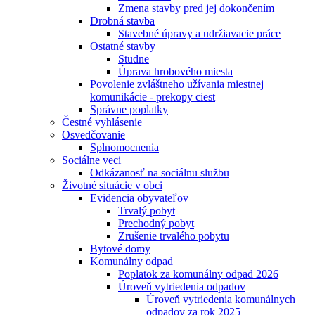
Zmena stavby pred jej dokončením
Drobná stavba
Stavebné úpravy a udržiavacie práce
Ostatné stavby
Studne
Úprava hrobového miesta
Povolenie zvláštneho užívania miestnej
komunikácie - prekopy ciest
Správne poplatky
Čestné vyhlásenie
Osvedčovanie
Splnomocnenia
Sociálne veci
Odkázanosť na sociálnu službu
Životné situácie v obci
Evidencia obyvateľov
Trvalý pobyt
Prechodný pobyt
Zrušenie trvalého pobytu
Bytové domy
Komunálny odpad
Poplatok za komunálny odpad 2026
Úroveň vytriedenia odpadov
Úroveň vytriedenia komunálnych
odpadov za rok 2025