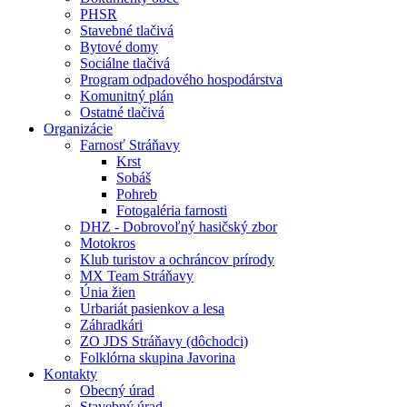
PHSR
Stavebné tlačivá
Bytové domy
Sociálne tlačivá
Program odpadového hospodárstva
Komunitný plán
Ostatné tlačivá
Organizácie
Farnosť Stráňavy
Krst
Sobáš
Pohreb
Fotogaléria farnosti
DHZ - Dobrovoľný hasičský zbor
Motokros
Klub turistov a ochráncov prírody
MX Team Stráňavy
Únia žien
Urbariát pasienkov a lesa
Záhradkári
ZO JDS Stráňavy (dôchodci)
Folklórna skupina Javorina
Kontakty
Obecný úrad
Stavebný úrad