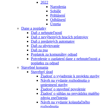
2022
Narodenia
Sobáše
Prihlásení
Odhlásení
Úmrtia
Dane a poplatky
Daň z nehnuteľností
Daň z nevýherných hracích prístrojov
Daň z predajných automatov
Daň za ubytovanie
Daň za psa
Poplatok za komunálny odpad
Potvrdenie o zaplatení dane z nehnuteľnosti a
poplatku za odpad
Stavebné konania
Stavebný úrad
Žiadosť o vyjadrenie k projektu stavby
Návrh na vydanie rozhodnutia o
umiestnení stavby
Žiadosť o stavebné povolenie
Žiadosť o súhlas na prevádzku malého
zdroja znečistenia
Návrh na vydanie kolaudačného
rozhodnutia