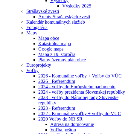
Výsledky
Výsledky 2025
Stráňavské zvesti
Archív Stráňavských zvesti
Kalendár komunálnych služieb
Fotogaléria
Mapy
Mapa obce
Katastrálna mapa
Google maps
Mapa z 19. storočia
Platný územný plán obce
Europrojekty
Voľby
2026 - Komunálne voľby + Voľby do VÚC
2026 - Referendum
2024 - voľby do Európskeho parlamentu
2024 - voľby prezidenta Slovenskej republiky
2023 - voľby do Národnej rady Slovenskej
republiky
2023 - Referendum
2022 - Komunálne voľby + voľby do VÚC
2020 Voľby do NR SR
Adresa na doručovanie
Voľba poštou