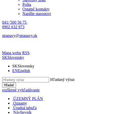
Pošta
Ostatné kontakty
Napíšte starostovi
041/ 500 56 75
0902 632 973
stranavy@stranavy.sk
Mapa webu
RSS
SK
Slovensky
SK
Slovensky
EN
English
Hľadaný výraz
Hľadať
rozšírené vyhľadávanie
ÚZEMNÝ PLÁN
Oznamy
Úradná tabuľa
Návštevník