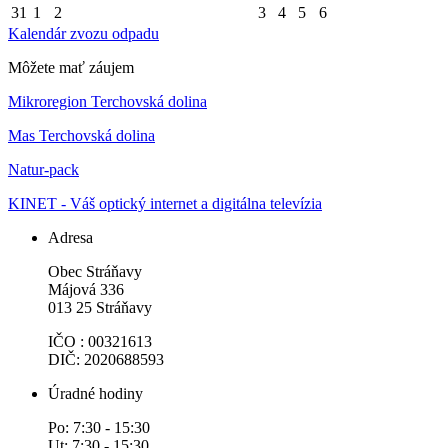
31
1
2
3
4
5
6
Kalendár zvozu odpadu
Môžete mať záujem
Mikroregion Terchovská dolina
Mas Terchovská dolina
Natur-pack
KINET - Váš optický internet a digitálna televízia
Adresa
Obec Stráňavy
Májová 336
013 25 Stráňavy
IČO : 00321613
DIČ: 2020688593
Úradné hodiny
Po: 7:30 - 15:30
Ut: 7:30 - 15:30