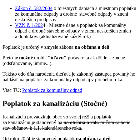
Zákon č. 582/2004
o miestnych daniach a miestnom poplatku
za komunálne odpady a drobné stavebné odpady v znení
neskorších predpisov
VZN č. 1/202
4– Miestne dane a poplatok za komunálny
odpad a drobné stavebné odpady v znení neskorších zmien
a doplnkov. (aktualizované každý rok)
Poplatok je určený v zmysle zákona
na občana a deň
.
Preto
je možné
urobiť
"úľavu"
počas roka ak dôjde k zmene
(odsťahovanie, úmrtie...).
Takisto odo dňa narodenia dieťaťa je zákonný zástupca povinný ho
nahlásiť na poplatok za komunálny odpad aj v priebehu roka.
Viac TU:
Poplatok za komunálny odpad
Poplatok za kanalizáciu (Stočné)
Kanalizáciu prevádzkuje obec vo svojej réží a poplatok
za kanalizáciu je stanovený na
na občana a rok
. pričom sa berie
stav občanov k 1.1. kalendáreného roka.
Od roku 2024 je stanovený poplatok
na občana a deň
.