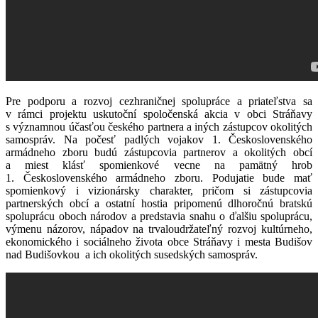
Pre podporu a rozvoj cezhraničnej spolupráce a priateľstva sa
v rámci projektu uskutoční spoločenská akcia v obci Stráňavy
s významnou účasťou českého partnera a iných zástupcov okolitých
samospráv. Na počesť padlých vojakov 1. Československého
armádneho zboru budú zástupcovia partnerov a okolitých obcí
a miest klásť spomienkové vecne na pamätný hrob
1. Československého armádneho zboru. Podujatie bude mať
spomienkový i vizionársky charakter, pričom si zástupcovia
partnerských obcí a ostatní hostia pripomenú dlhoročnú bratskú
spoluprácu oboch národov a predstavia snahu o ďalšiu spoluprácu,
výmenu názorov, nápadov na trvaloudržateľný rozvoj kultúrneho,
ekonomického i sociálneho života obce Stráňavy i mesta Budišov
nad Budišovkou a ich okolitých susedských samospráv.