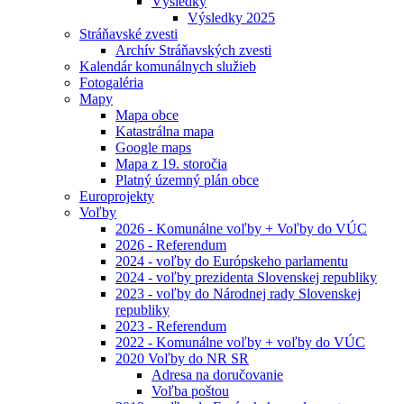
Výsledky
Výsledky 2025
Stráňavské zvesti
Archív Stráňavských zvesti
Kalendár komunálnych služieb
Fotogaléria
Mapy
Mapa obce
Katastrálna mapa
Google maps
Mapa z 19. storočia
Platný územný plán obce
Europrojekty
Voľby
2026 - Komunálne voľby + Voľby do VÚC
2026 - Referendum
2024 - voľby do Európskeho parlamentu
2024 - voľby prezidenta Slovenskej republiky
2023 - voľby do Národnej rady Slovenskej
republiky
2023 - Referendum
2022 - Komunálne voľby + voľby do VÚC
2020 Voľby do NR SR
Adresa na doručovanie
Voľba poštou