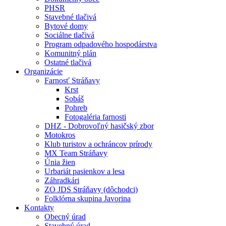
PHSR
Stavebné tlačivá
Bytové domy
Sociálne tlačivá
Program odpadového hospodárstva
Komunitný plán
Ostatné tlačivá
Organizácie
Farnosť Stráňavy
Krst
Sobáš
Pohreb
Fotogaléria farnosti
DHZ - Dobrovoľný hasičský zbor
Motokros
Klub turistov a ochráncov prírody
MX Team Stráňavy
Únia žien
Urbariát pasienkov a lesa
Záhradkári
ZO JDS Stráňavy (dôchodci)
Folklórna skupina Javorina
Kontakty
Obecný úrad
Stavebný úrad