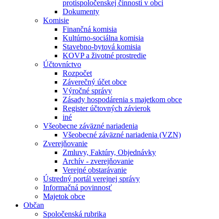
protispoločenskej činnosti v obci
Dokumenty
Komisie
Finančná komisia
Kultúrno-sociálna komisia
Stavebno-bytová komisia
KOVP a životné prostredie
Účtovníctvo
Rozpočet
Záverečný účet obce
Výročné správy
Zásady hospodárenia s majetkom obce
Register účtovných závierok
iné
Všeobecne záväzné nariadenia
Všeobecné záväzné nariadenia (VZN)
Zverejňovanie
Zmluvy, Faktúry, Objednávky
Archív - zverejňovanie
Verejné obstarávanie
Ústredný portál verejnej správy
Informačná povinnosť
Majetok obce
Občan
Spoločenská rubrika