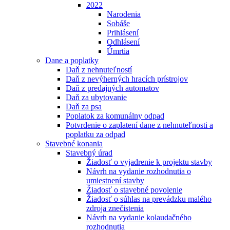
2022
Narodenia
Sobáše
Prihlásení
Odhlásení
Úmrtia
Dane a poplatky
Daň z nehnuteľností
Daň z nevýherných hracích prístrojov
Daň z predajných automatov
Daň za ubytovanie
Daň za psa
Poplatok za komunálny odpad
Potvrdenie o zaplatení dane z nehnuteľnosti a
poplatku za odpad
Stavebné konania
Stavebný úrad
Žiadosť o vyjadrenie k projektu stavby
Návrh na vydanie rozhodnutia o
umiestnení stavby
Žiadosť o stavebné povolenie
Žiadosť o súhlas na prevádzku malého
zdroja znečistenia
Návrh na vydanie kolaudačného
rozhodnutia