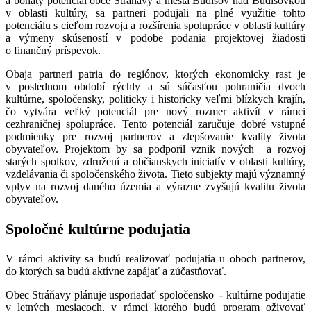
a bohatý potenciál obce Stráňavy a mesta Budišov nad Budišovkou
v oblasti kultúry, sa partneri podujali na plné využitie tohto
potenciálu s cieľom rozvoja a rozšírenia spolupráce v oblasti kultúry
a výmeny skúseností v podobe podania projektovej žiadosti
o finančný príspevok.
Obaja partneri patria do regiónov, ktorých ekonomicky rast je
v poslednom období rýchly a sú súčasťou pohraničia dvoch
kultúrne, spoločensky, politicky i historicky veľmi blízkych krajín,
čo vytvára veľký potenciál pre nový rozmer aktivít v rámci
cezhraničnej spolupráce. Tento potenciál zaručuje dobré vstupné
podmienky pre rozvoj partnerov a zlepšovanie kvality života
obyvateľov. Projektom by sa podporil vznik nových a rozvoj
starých spolkov, združení a občianskych iniciatív v oblasti kultúry,
vzdelávania či spoločenského života. Tieto subjekty majú významný
vplyv na rozvoj daného územia a výrazne zvyšujú kvalitu života
obyvateľov.
Spoločné kultúrne podujatia
V rámci aktivity sa budú realizovať podujatia u oboch partnerov,
do ktorých sa budú aktívne zapájať a zúčastňovať.
Obec Stráňavy plánuje usporiadať spoločensko - kultúrne podujatie
v letných mesiacoch, v rámci ktorého budú program oživovať