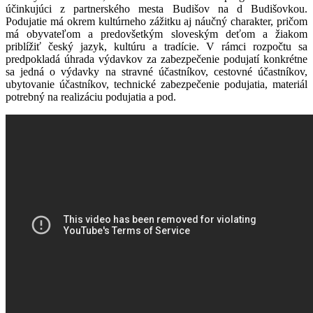
účinkujúci z partnerského mesta Budišov na d Budišovkou.
Podujatie má okrem kultúrneho zážitku aj náučný charakter, pričom
má obyvateľom a predovšetkým sloveským deťom a žiakom
priblížiť český jazyk, kultúru a tradície. V rámci rozpočtu sa
predpokladá úhrada výdavkov za zabezpečenie podujatí konkrétne
sa jedná o výdavky na stravné účastníkov, cestovné účastníkov,
ubytovanie účastníkov, technické zabezpečenie podujatia, materiál
potrebný na realizáciu podujatia a pod.