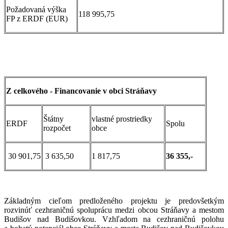
Požadovaná výška
118 995,75
FP z ERDF (EUR)
Z celkového - Financovanie v obci Stráňavy
Štátny
vlastné prostriedky
ERDF
Spolu
rozpočet
obce
30 901,75
3 635,50
1 817,75
36 355,-
Základným cieľom predloženého projektu je predovšetkým
rozvinúť cezhraničnú spoluprácu medzi obcou Stráňavy a mestom
Budišov nad Budišovkou. Vzhľadom na cezhraničnú polohu