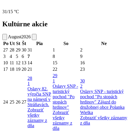
31/15 °C
Kultúrne akcie
August
2026
Po
Ut
St
Št
Pia
So
Ne
27
28
29
30
31
1
2
3
4
5
6
7
8
9
10
11
12
13
14
15
16
17
18
19
20
21
22
23
29
28
1
30
1
Oslavy SNP -
2
Oslavy 82.
turistický
Oslavy SNP - turistický
výročia SNP
pochod "Po
pochod "Po stopách
na námestí v
24
25
26
27
stopách
hrdinov"
Zájazd do
Stráňavách.
hrdinov"
družobnej obce Polanka
Zobraziť
Zobraziť
Wielka
všetky
všetky
Zobraziť všetky záznamy
záznamy z
záznamy z
z dňa
dňa
dňa