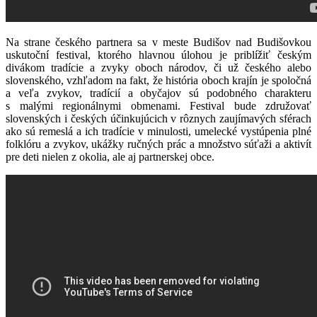
Na strane českého partnera sa v meste Budišov nad Budišovkou
uskutoční festival, ktorého hlavnou úlohou je priblížiť českým
divákom tradície a zvyky oboch národov, či už českého alebo
slovenského, vzhľadom na fakt, že história oboch krajín je spoločná
a veľa zvykov, tradícií a obyčajov sú podobného charakteru
s malými regionálnymi obmenami. Festival bude združovať
slovenských i českých účinkujúcich v rôznych zaujímavých sférach
ako sú remeslá a ich tradície v minulosti, umelecké vystúpenia plné
folklóru a zvykov, ukážky ručných prác a množstvo súťaži a aktivít
pre deti nielen z okolia, ale aj partnerskej obce.