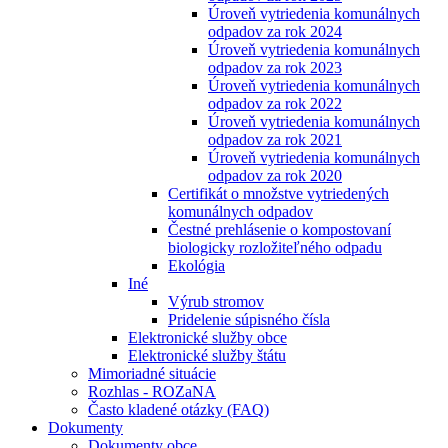
Úroveň vytriedenia komunálnych
odpadov za rok 2024
Úroveň vytriedenia komunálnych
odpadov za rok 2023
Úroveň vytriedenia komunálnych
odpadov za rok 2022
Úroveň vytriedenia komunálnych
odpadov za rok 2021
Úroveň vytriedenia komunálnych
odpadov za rok 2020
Certifikát o množstve vytriedených
komunálnych odpadov
Čestné prehlásenie o kompostovaní
biologicky rozložiteľného odpadu
Ekológia
Iné
Výrub stromov
Pridelenie súpisného čísla
Elektronické služby obce
Elektronické služby štátu
Mimoriadné situácie
Rozhlas - ROZaNA
Často kladené otázky (FAQ)
Dokumenty
Dokumenty obce