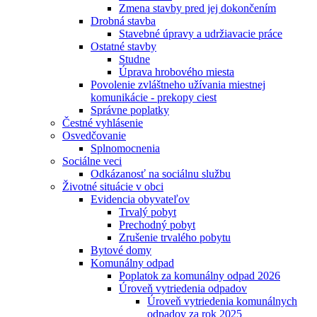
Zmena stavby pred jej dokončením
Drobná stavba
Stavebné úpravy a udržiavacie práce
Ostatné stavby
Studne
Úprava hrobového miesta
Povolenie zvláštneho užívania miestnej
komunikácie - prekopy ciest
Správne poplatky
Čestné vyhlásenie
Osvedčovanie
Splnomocnenia
Sociálne veci
Odkázanosť na sociálnu službu
Životné situácie v obci
Evidencia obyvateľov
Trvalý pobyt
Prechodný pobyt
Zrušenie trvalého pobytu
Bytové domy
Komunálny odpad
Poplatok za komunálny odpad 2026
Úroveň vytriedenia odpadov
Úroveň vytriedenia komunálnych
odpadov za rok 2025