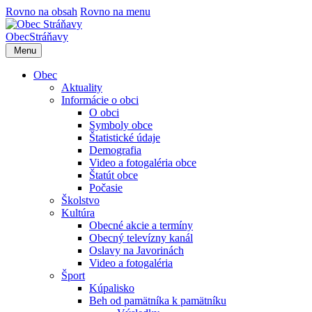
Rovno na obsah
Rovno na menu
Obec
Stráňavy
Menu
Obec
Aktuality
Informácie o obci
O obci
Symboly obce
Štatistické údaje
Demografia
Video a fotogaléria obce
Štatút obce
Počasie
Školstvo
Kultúra
Obecné akcie a termíny
Obecný televízny kanál
Oslavy na Javorinách
Video a fotogaléria
Šport
Kúpalisko
Beh od pamätníka k pamätníku