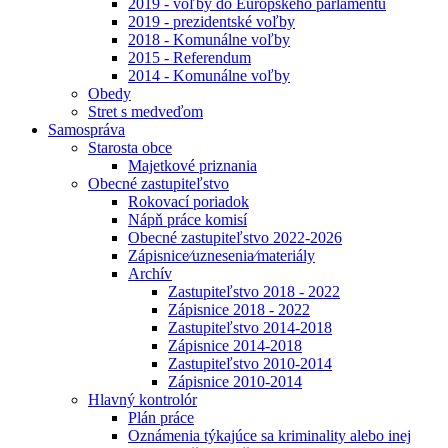
2019 - voľby do Európskeho parlamentu
2019 - prezidentské voľby
2018 - Komunálne voľby
2015 - Referendum
2014 - Komunálne voľby
Obedy
Stret s medveďom
Samospráva
Starosta obce
Majetkové priznania
Obecné zastupiteľstvo
Rokovací poriadok
Nápň práce komisí
Obecné zastupiteľstvo 2022-2026
Zápisnice⁄uznesenia⁄materiály
Archív
Zastupiteľstvo 2018 - 2022
Zápisnice 2018 - 2022
Zastupiteľstvo 2014-2018
Zápisnice 2014-2018
Zastupiteľstvo 2010-2014
Zápisnice 2010-2014
Hlavný kontrolór
Plán práce
Oznámenia týkajúce sa kriminality alebo inej