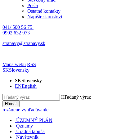
Pošta
Ostatné kontakty
Napíšte starostovi
041/ 500 56 75
0902 632 973
stranavy@stranavy.sk
Mapa webu
RSS
SK
Slovensky
SK
Slovensky
EN
English
Hľadaný výraz
Hľadať
rozšírené vyhľadávanie
ÚZEMNÝ PLÁN
Oznamy
Úradná tabuľa
Návštevník