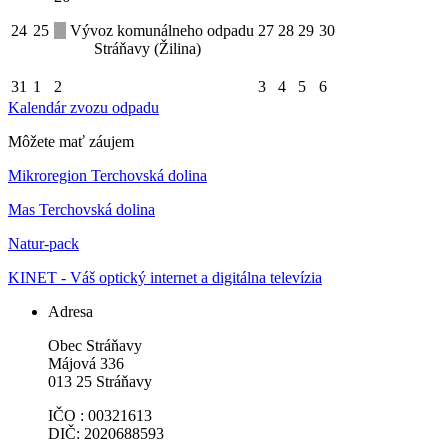
24
25
Vývoz komunálneho odpadu
27
28
29
30
Stráňavy (Žilina)
31
1
2
3
4
5
6
Kalendár zvozu odpadu
Môžete mať záujem
Mikroregion Terchovská dolina
Mas Terchovská dolina
Natur-pack
KINET - Váš optický internet a digitálna televízia
Adresa
Obec Stráňavy
Májová 336
013 25 Stráňavy
IČO : 00321613
DIČ: 2020688593