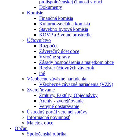
protispoločenskej činnosti v obci
Dokumenty
Komisie
Finančná komisia
Kultúrno-sociálna komisia
Stavebno-bytová komisia
KOVP a životné prostredie
Účtovníctvo
Rozpočet
Záverečný účet obce
Výročné správy
Zásady hospodárenia s majetkom obce
Register účtovných závierok
iné
Všeobecne záväzné nariadenia
Všeobecné záväzné nariadenia (VZN)
Zverejňovanie
Zmluvy, Faktúry, Objednávky
Archív - zverejňovanie
Verejné obstarávanie
Ústredný portál verejnej správy
Informačná povinnosť
Majetok obce
Občan
Spoločenská rubrika