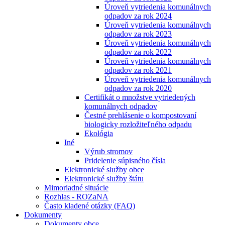
Úroveň vytriedenia komunálnych
odpadov za rok 2024
Úroveň vytriedenia komunálnych
odpadov za rok 2023
Úroveň vytriedenia komunálnych
odpadov za rok 2022
Úroveň vytriedenia komunálnych
odpadov za rok 2021
Úroveň vytriedenia komunálnych
odpadov za rok 2020
Certifikát o množstve vytriedených
komunálnych odpadov
Čestné prehlásenie o kompostovaní
biologicky rozložiteľného odpadu
Ekológia
Iné
Výrub stromov
Pridelenie súpisného čísla
Elektronické služby obce
Elektronické služby štátu
Mimoriadné situácie
Rozhlas - ROZaNA
Často kladené otázky (FAQ)
Dokumenty
Dokumenty obce