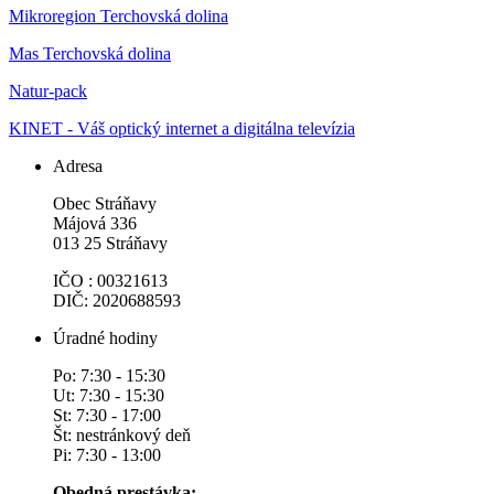
Mikroregion Terchovská dolina
Mas Terchovská dolina
Natur-pack
KINET - Váš optický internet a digitálna televízia
Adresa
Obec Stráňavy
Májová 336
013 25 Stráňavy
IČO : 00321613
DIČ: 2020688593
Úradné hodiny
Po: 7:30 - 15:30
Ut: 7:30 - 15:30
St: 7:30 - 17:00
Št: nestránkový deň
Pi: 7:30 - 13:00
Obedná prestávka: