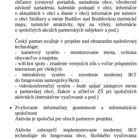
občanov (cestovný poriadok, nariadenia obce, všeobecné
záväzné nariadenia, kalendár podujatí v obci, informácie
o aktualitách v obci a dianie v obci) informácie pre turistov
o obci Stráňavy a meste Budišov nad Budišovkou (turistické
mapy, turistické atraktivity, tipy na výlety, informácie
o spoločných akciách partnerských subjektov a pod.)
Český partner uvažuje v projekte nad obstaraním nasledovnej
technológie:
- kamerový systém - monitorovanie mesta, ochrana
obyvateľov a majektu
- wifi hot spoty - zriadenie verejných zón s voľne prísputným
internetom pre všetkých
- interaktívny systém - zavedenie modernej IKT
do fungovania samosprávy/školy
- videokonferenčný systém - bude spájať zástupcov mesta
a partnerskej obce, žiakov a učiteľov ZŠ pri spoločných
aktivitách (interaktívne vyučovanie a pod.)
Zvyšovanie informačnej gramotnosti a informatizácie
spoločnosti
Aktivita je spoločná pre oboch partnerov projektu.
Aktivita zabezpečí implementovanie modernej IKT
technológie do fungovania obce, školského vyučovania