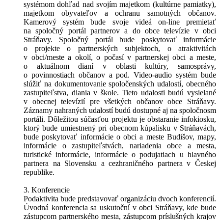
systémom dohľad nad svojím majetkom (kultúrne pamiatky),
majetkom obyvateľov a ochranu samotných občanov.
Kamerový systém bude svoje videá on-line premietať
na spoločný portál partnerov a do obce televízie v obci
Stráňavy. Spoločný portál bude poskytovať informácie
o projekte o partnerských subjektoch, o atraktivitách
v obci/meste a okolí, o počasí v partnerskej obci a meste,
o aktuálnom dianí v oblasti kultúry, samosprávy,
o povinnostiach občanov a pod. Video-audio systém bude
slúžiť na dokumentovanie spoločenských udalostí, obecného
zastupiteľstva, diania v škole. Tieto udalosti budú vysielané
v obecnej televízií pre všetkých občanov obce Stráňavy.
Záznamy nahraných udalostí budú dostupné aj na spoločnosm
portáli. Dôležitou súčasťou projektu je obstaranie infokiosku,
ktorý bude umiestnený pri obecnom kúpalisku v Stráňavách,
bude poskytovať informácie o obci a meste Budišov, mapy,
informácie o zastupiteľstvách, nariadenia obce a mesta,
turistické informácie, informácie o podujatiach u hlavného
partnera na Slovensku a cezhraničného partnera v Českej
republike.
3. Konferencie
Podaktivita bude predstavovať organizáciu dvoch konferencií.
Úvodná konferencia sa uskutoční v obci Stráňavy, kde bude
zástupcom partnerského mesta, zástupcom príslušných krajov