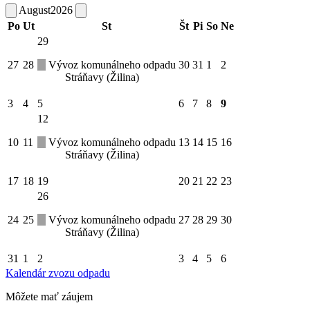
August
2026
Po
Ut
St
Št
Pi
So
Ne
29
27
28
Vývoz komunálneho odpadu
30
31
1
2
Stráňavy (Žilina)
3
4
5
6
7
8
9
12
10
11
Vývoz komunálneho odpadu
13
14
15
16
Stráňavy (Žilina)
17
18
19
20
21
22
23
26
24
25
Vývoz komunálneho odpadu
27
28
29
30
Stráňavy (Žilina)
31
1
2
3
4
5
6
Kalendár zvozu odpadu
Môžete mať záujem