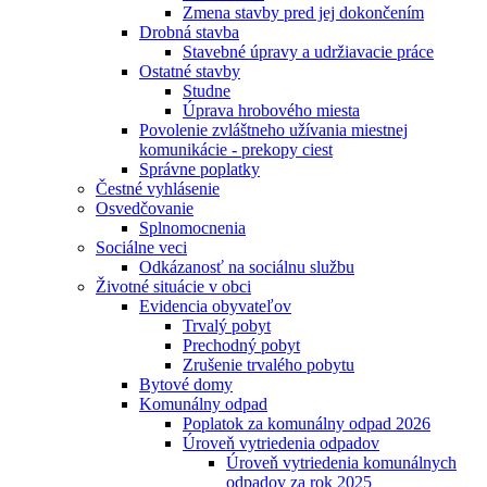
Zmena stavby pred jej dokončením
Drobná stavba
Stavebné úpravy a udržiavacie práce
Ostatné stavby
Studne
Úprava hrobového miesta
Povolenie zvláštneho užívania miestnej
komunikácie - prekopy ciest
Správne poplatky
Čestné vyhlásenie
Osvedčovanie
Splnomocnenia
Sociálne veci
Odkázanosť na sociálnu službu
Životné situácie v obci
Evidencia obyvateľov
Trvalý pobyt
Prechodný pobyt
Zrušenie trvalého pobytu
Bytové domy
Komunálny odpad
Poplatok za komunálny odpad 2026
Úroveň vytriedenia odpadov
Úroveň vytriedenia komunálnych
odpadov za rok 2025