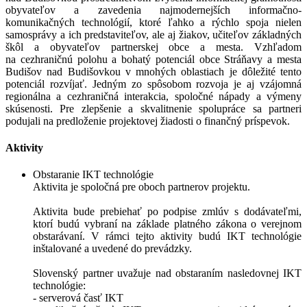
obyvateľov a zavedenia najmodernejších informačno-
komunikačných technológií, ktoré ľahko a rýchlo spoja nielen
samosprávy a ich predstaviteľov, ale aj žiakov, učiteľov základných
škôl a obyvateľov partnerskej obce a mesta. Vzhľadom
na cezhraničnú polohu a bohatý potenciál obce Stráňavy a mesta
Budišov nad Budišovkou v mnohých oblastiach je dôležité tento
potenciál rozvíjať. Jedným zo spôsobom rozvoja je aj vzájomná
regionálna a cezhraničná interakcia, spoločné nápady a výmeny
skúsenosti. Pre zlepšenie a skvalitnenie spolupráce sa partneri
podujali na predloženie projektovej žiadosti o finančný príspevok.
Aktivity
Obstaranie IKT technológie
Aktivita je spoločná pre oboch partnerov projektu.
Aktivita bude prebiehať po podpise zmlúv s dodávateľmi,
ktorí budú vybraní na základe platného zákona o verejnom
obstarávaní. V rámci tejto aktivity budú IKT technológie
inštalované a uvedené do prevádzky.
Slovenský partner uvažuje nad obstaraním nasledovnej IKT
technológie:
- serverová časť IKT