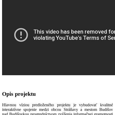
Opis projektu
Hlavnou víziou predloženého projektu je vybudovať kvalitné
interaktívne spojenie medzi obcou Stráňavy a mestom Budišov
nad Budišovkou prostredníctvom zvýšenia informačnej gramotnosti