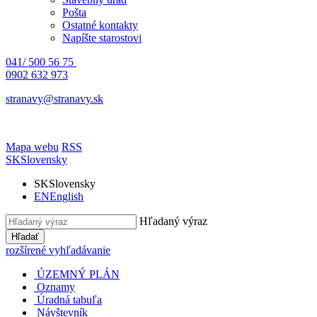
Pošta
Ostatné kontakty
Napíšte starostovi
041/ 500 56 75
0902 632 973
stranavy@stranavy.sk
Mapa webu
RSS
SK
Slovensky
SK
Slovensky
EN
English
Hľadaný výraz
Hľadať
rozšírené vyhľadávanie
ÚZEMNÝ PLÁN
Oznamy
Úradná tabuľa
Návštevník