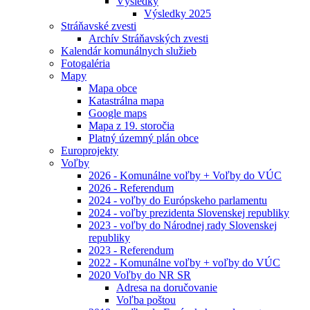
Výsledky
Výsledky 2025
Stráňavské zvesti
Archív Stráňavských zvesti
Kalendár komunálnych služieb
Fotogaléria
Mapy
Mapa obce
Katastrálna mapa
Google maps
Mapa z 19. storočia
Platný územný plán obce
Europrojekty
Voľby
2026 - Komunálne voľby + Voľby do VÚC
2026 - Referendum
2024 - voľby do Európskeho parlamentu
2024 - voľby prezidenta Slovenskej republiky
2023 - voľby do Národnej rady Slovenskej
republiky
2023 - Referendum
2022 - Komunálne voľby + voľby do VÚC
2020 Voľby do NR SR
Adresa na doručovanie
Voľba poštou