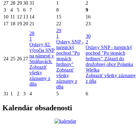
27
28
29
30
31
1
2
3
4
5
6
7
8
9
10
11
12
13
14
15
16
17
18
19
20
21
22
23
29
28
1
30
1
Oslavy SNP -
2
Oslavy 82.
turistický
Oslavy SNP - turistický
výročia SNP
pochod "Po
pochod "Po stopách
na námestí v
24
25
26
27
stopách
hrdinov"
Zájazd do
Stráňavách.
hrdinov"
družobnej obce Polanka
Zobraziť
Zobraziť
Wielka
všetky
všetky
Zobraziť všetky záznamy
záznamy z
záznamy z
z dňa
dňa
dňa
31
1
2
3
4
5
6
Kalendár obsadenosti