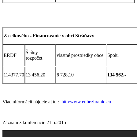
Z celkového - Financovanie v obci Stráňavy
Štátny
ERDF
vlastné prostriedky obce
Spolu
rozpočet
114377,70
13 456,20
6 728,10
134 562,-
Viac niformácií nájdete aj tu :
http:www.eubezhranic.eu
Záznam z konferencie 21.5.2015