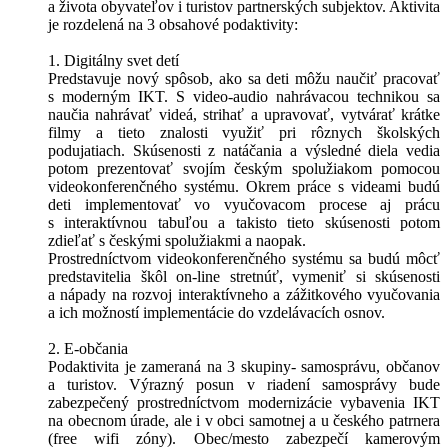
a života obyvateľov i turistov partnerských subjektov. Aktivita
je rozdelená na 3 obsahové podaktivity:
1. Digitálny svet detí
Predstavuje nový spôsob, ako sa deti môžu naučiť pracovať
s moderným IKT. S video-audio nahrávacou technikou sa
naučia nahrávať videá, strihať a upravovať, vytvárať krátke
filmy a tieto znalosti využiť pri rôznych školských
podujatiach. Skúsenosti z natáčania a výsledné diela vedia
potom prezentovať svojím českým spolužiakom pomocou
videokonferenčného systému. Okrem práce s videami budú
deti implementovať vo vyučovacom procese aj prácu
s interaktívnou tabuľou a takisto tieto skúsenosti potom
zdieľať s českými spolužiakmi a naopak.
Prostredníctvom videokonferenčného systému sa budú môcť
predstavitelia škôl on-line stretnúť, vymeniť si skúsenosti
a nápady na rozvoj interaktívneho a zážitkového vyučovania
a ich možností implementácie do vzdelávacích osnov.
2. E-občania
Podaktivita je zameraná na 3 skupiny- samosprávu, občanov
a turistov. Výrazný posun v riadení samosprávy bude
zabezpečený prostredníctvom modernizácie vybavenia IKT
na obecnom úrade, ale i v obci samotnej a u českého patrnera
(free wifi zóny). Obec/mesto zabezpečí kamerovým