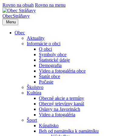
Rovno na obsah
Rovno na menu
Obec
Stráňavy
Menu
Obec
Aktuality
Informácie o obci
O obci
Symboly obce
Štatistické údaje
Demografia
Video a fotogaléria obce
Štatút obce
Počasie
Školstvo
Kultúra
Obecné akcie a termíny
Obecný televízny kanál
Oslavy na Javorinách
Video a fotogaléria
Šport
Kúpalisko
Beh od pamätníka k pamätníku