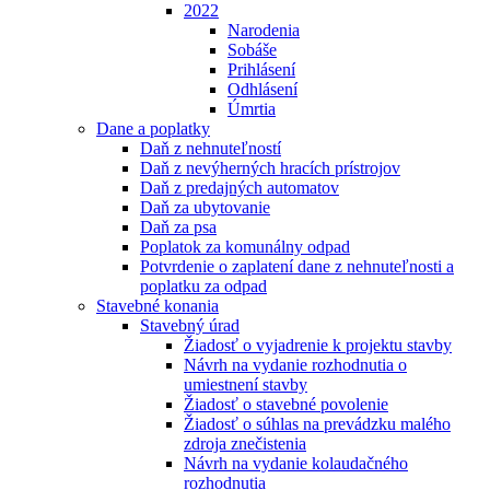
2022
Narodenia
Sobáše
Prihlásení
Odhlásení
Úmrtia
Dane a poplatky
Daň z nehnuteľností
Daň z nevýherných hracích prístrojov
Daň z predajných automatov
Daň za ubytovanie
Daň za psa
Poplatok za komunálny odpad
Potvrdenie o zaplatení dane z nehnuteľnosti a
poplatku za odpad
Stavebné konania
Stavebný úrad
Žiadosť o vyjadrenie k projektu stavby
Návrh na vydanie rozhodnutia o
umiestnení stavby
Žiadosť o stavebné povolenie
Žiadosť o súhlas na prevádzku malého
zdroja znečistenia
Návrh na vydanie kolaudačného
rozhodnutia