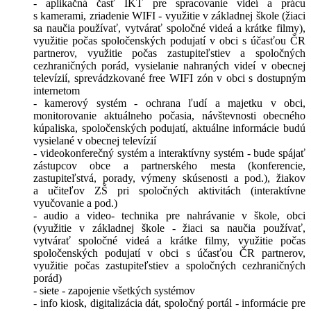
- aplikačná časť IKT pre spracovanie videí a prácu
s kamerami, zriadenie WIFI - využitie v základnej škole (žiaci
sa naučia používať, vytvárať spoločné videá a krátke filmy),
využitie počas spoločenských podujatí v obci s účasťou ČR
partnerov, využitie počas zastupiteľstiev a spoločných
cezhraničných porád, vysielanie nahraných videí v obecnej
televízií, sprevádzkované free WIFI zón v obci s dostupným
internetom
- kamerový systém - ochrana ľudí a majetku v obci,
monitorovanie aktuálneho počasia, návštevnosti obecného
kúpaliska, spoločenských podujatí, aktuálne informácie budú
vysielané v obecnej televízií
- videokonferečný systém a interaktívny systém - bude spájať
zástupcov obce a partnerského mesta (konferencie,
zastupiteľstvá, porady, výmeny skúsenosti a pod.), žiakov
a učiteľov ZŠ pri spoločných aktivitách (interaktívne
vyučovanie a pod.)
- audio a video- technika pre nahrávanie v škole, obci
(využitie v základnej škole - žiaci sa naučia používať,
vytvárať spoločné videá a krátke filmy, využitie počas
spoločenských podujatí v obci s účasťou ČR partnerov,
využitie počas zastupiteľstiev a spoločných cezhraničných
porád)
- siete - zapojenie všetkých systémov
- info kiosk, digitalizácia dát, spoločný portál - informácie pre