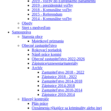
2019 - voľby do Európskeho parlamentu
2019 - prezidentské voľby
2018 - Komunálne voľby
2015 - Referendum
2014 - Komunálne voľby
Obedy
Stret s medveďom
Samospráva
Starosta obce
Majetkové priznania
Obecné zastupiteľstvo
Rokovací poriadok
Nápň práce komisí
Obecné zastupiteľstvo 2022-2026
Zápisnice⁄uznesenia⁄materiály
Archív
Zastupiteľstvo 2018 - 2022
Zápisnice 2018 - 2022
Zastupiteľstvo 2014-2018
Zápisnice 2014-2018
Zastupiteľstvo 2010-2014
Zápisnice 2010-2014
Hlavný kontrolór
Plán práce
Oznámenia týkajúce sa kriminality alebo inej