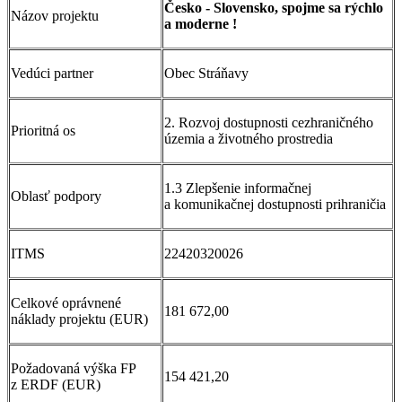
Česko - Slovensko, spojme sa rýchlo
Názov projektu
a moderne !
Vedúci partner
Obec Stráňavy
2. Rozvoj dostupnosti cezhraničného
Prioritná os
územia a životného prostredia
1.3 Zlepšenie informačnej
Oblasť podpory
a komunikačnej dostupnosti prihraničia
ITMS
22420320026
Celkové oprávnené
181 672,00
náklady projektu (EUR)
Požadovaná výška FP
154 421,20
z ERDF (EUR)