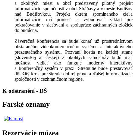
a okolitých miest a obcí predstavený pilotný projekt
informatizácie spoločnosti v obci Stráňavy a v meste Budišov
nad Budišovkou. Projekt okrem spomínaného cieľa
informatizácie má priniesť a vybudovať základ pre
pokračovanie v sieťovaní a spolupráce záchranných zložiek
do budúcna.
Záverečná konferencia sa bude konať už prostredníctvom
obstaraného videokonferenčného systému a interaktívneho
prezentačného systému. Pozvaní hostia na každej strane
(slovenskej aj českej) z okolitých samospráv budú mať
možnosť vidieť ako funguje moderný interaktívny
a konferenčný systém v praxi. Stretnutie bude prestavovať
dôležitý krok pre šírenie dobrej praxe a ďalšej informatizácie
spoločnosti v cezhraničnom regióne.
K odstranění - DŠ
Farské oznamy
Rezervácie múzea