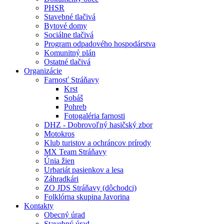
PHSR
Stavebné tlačivá
Bytové domy
Sociálne tlačivá
Program odpadového hospodárstva
Komunitný plán
Ostatné tlačivá
Organizácie
Farnosť Stráňavy
Krst
Sobáš
Pohreb
Fotogaléria farnosti
DHZ - Dobrovoľný hasičský zbor
Motokros
Klub turistov a ochráncov prírody
MX Team Stráňavy
Únia žien
Urbariát pasienkov a lesa
Záhradkári
ZO JDS Stráňavy (dôchodci)
Folklórna skupina Javorina
Kontakty
Obecný úrad
Stavebný úrad