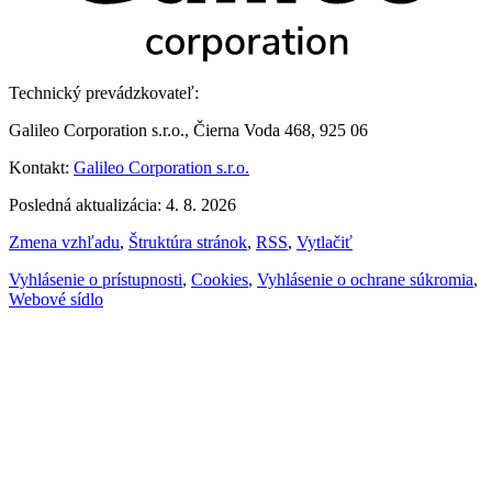
Technický prevádzkovateľ:
Galileo Corporation s.r.o., Čierna Voda 468, 925 06
Kontakt:
Galileo Corporation s.r.o.
Posledná aktualizácia: 4. 8. 2026
Zmena vzhľadu
,
Štruktúra stránok
,
RSS
,
Vytlačiť
Vyhlásenie o prístupnosti
,
Cookies
,
Vyhlásenie o ochrane súkromia
,
Webové sídlo