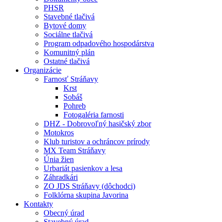
PHSR
Stavebné tlačivá
Bytové domy
Sociálne tlačivá
Program odpadového hospodárstva
Komunitný plán
Ostatné tlačivá
Organizácie
Farnosť Stráňavy
Krst
Sobáš
Pohreb
Fotogaléria farnosti
DHZ - Dobrovoľný hasičský zbor
Motokros
Klub turistov a ochráncov prírody
MX Team Stráňavy
Únia žien
Urbariát pasienkov a lesa
Záhradkári
ZO JDS Stráňavy (dôchodci)
Folklórna skupina Javorina
Kontakty
Obecný úrad
Stavebný úrad