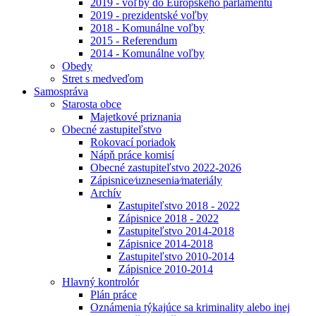
2019 - voľby do Európskeho parlamentu
2019 - prezidentské voľby
2018 - Komunálne voľby
2015 - Referendum
2014 - Komunálne voľby
Obedy
Stret s medveďom
Samospráva
Starosta obce
Majetkové priznania
Obecné zastupiteľstvo
Rokovací poriadok
Nápň práce komisí
Obecné zastupiteľstvo 2022-2026
Zápisnice⁄uznesenia⁄materiály
Archív
Zastupiteľstvo 2018 - 2022
Zápisnice 2018 - 2022
Zastupiteľstvo 2014-2018
Zápisnice 2014-2018
Zastupiteľstvo 2010-2014
Zápisnice 2010-2014
Hlavný kontrolór
Plán práce
Oznámenia týkajúce sa kriminality alebo inej