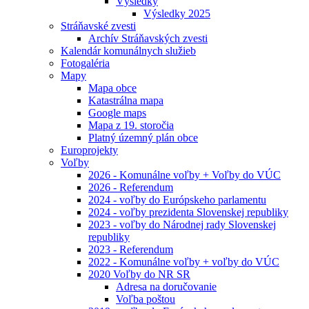
Výsledky
Výsledky 2025
Stráňavské zvesti
Archív Stráňavských zvesti
Kalendár komunálnych služieb
Fotogaléria
Mapy
Mapa obce
Katastrálna mapa
Google maps
Mapa z 19. storočia
Platný územný plán obce
Europrojekty
Voľby
2026 - Komunálne voľby + Voľby do VÚC
2026 - Referendum
2024 - voľby do Európskeho parlamentu
2024 - voľby prezidenta Slovenskej republiky
2023 - voľby do Národnej rady Slovenskej
republiky
2023 - Referendum
2022 - Komunálne voľby + voľby do VÚC
2020 Voľby do NR SR
Adresa na doručovanie
Voľba poštou