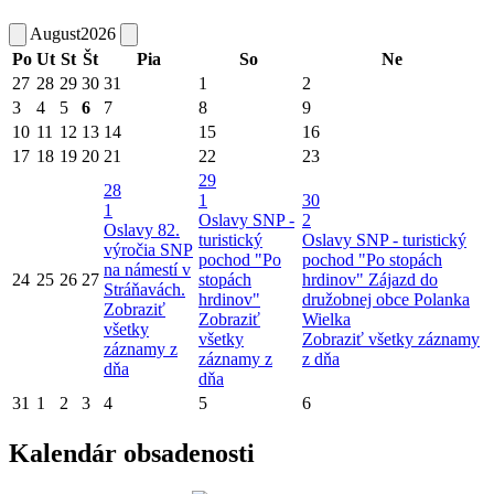
August
2026
Po
Ut
St
Št
Pia
So
Ne
27
28
29
30
31
1
2
3
4
5
6
7
8
9
10
11
12
13
14
15
16
17
18
19
20
21
22
23
29
28
1
30
1
Oslavy SNP -
2
Oslavy 82.
turistický
Oslavy SNP - turistický
výročia SNP
pochod "Po
pochod "Po stopách
na námestí v
24
25
26
27
stopách
hrdinov"
Zájazd do
Stráňavách.
hrdinov"
družobnej obce Polanka
Zobraziť
Zobraziť
Wielka
všetky
všetky
Zobraziť všetky záznamy
záznamy z
záznamy z
z dňa
dňa
dňa
31
1
2
3
4
5
6
Kalendár obsadenosti