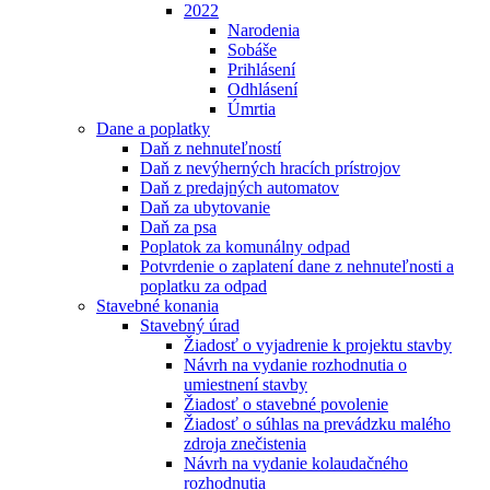
2022
Narodenia
Sobáše
Prihlásení
Odhlásení
Úmrtia
Dane a poplatky
Daň z nehnuteľností
Daň z nevýherných hracích prístrojov
Daň z predajných automatov
Daň za ubytovanie
Daň za psa
Poplatok za komunálny odpad
Potvrdenie o zaplatení dane z nehnuteľnosti a
poplatku za odpad
Stavebné konania
Stavebný úrad
Žiadosť o vyjadrenie k projektu stavby
Návrh na vydanie rozhodnutia o
umiestnení stavby
Žiadosť o stavebné povolenie
Žiadosť o súhlas na prevádzku malého
zdroja znečistenia
Návrh na vydanie kolaudačného
rozhodnutia