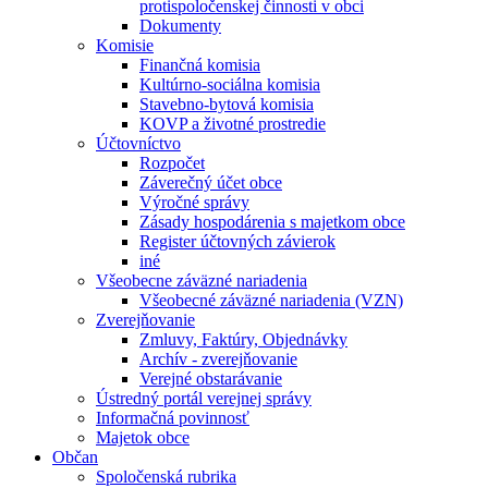
protispoločenskej činnosti v obci
Dokumenty
Komisie
Finančná komisia
Kultúrno-sociálna komisia
Stavebno-bytová komisia
KOVP a životné prostredie
Účtovníctvo
Rozpočet
Záverečný účet obce
Výročné správy
Zásady hospodárenia s majetkom obce
Register účtovných závierok
iné
Všeobecne záväzné nariadenia
Všeobecné záväzné nariadenia (VZN)
Zverejňovanie
Zmluvy, Faktúry, Objednávky
Archív - zverejňovanie
Verejné obstarávanie
Ústredný portál verejnej správy
Informačná povinnosť
Majetok obce
Občan
Spoločenská rubrika