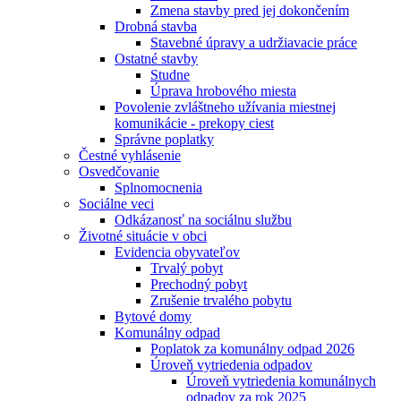
Zmena stavby pred jej dokončením
Drobná stavba
Stavebné úpravy a udržiavacie práce
Ostatné stavby
Studne
Úprava hrobového miesta
Povolenie zvláštneho užívania miestnej
komunikácie - prekopy ciest
Správne poplatky
Čestné vyhlásenie
Osvedčovanie
Splnomocnenia
Sociálne veci
Odkázanosť na sociálnu službu
Životné situácie v obci
Evidencia obyvateľov
Trvalý pobyt
Prechodný pobyt
Zrušenie trvalého pobytu
Bytové domy
Komunálny odpad
Poplatok za komunálny odpad 2026
Úroveň vytriedenia odpadov
Úroveň vytriedenia komunálnych
odpadov za rok 2025