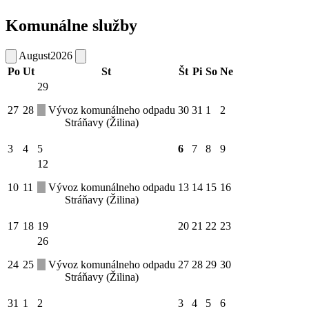
Komunálne služby
August
2026
Po
Ut
St
Št
Pi
So
Ne
29
27
28
Vývoz komunálneho odpadu
30
31
1
2
Stráňavy (Žilina)
3
4
5
6
7
8
9
12
10
11
Vývoz komunálneho odpadu
13
14
15
16
Stráňavy (Žilina)
17
18
19
20
21
22
23
26
24
25
Vývoz komunálneho odpadu
27
28
29
30
Stráňavy (Žilina)
31
1
2
3
4
5
6