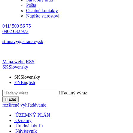
Pošta
Ostatné kontakty
Napíšte starostovi
041/ 500 56 75
0902 632 973
stranavy@stranavy.sk
Mapa webu
RSS
SK
Slovensky
SK
Slovensky
EN
English
Hľadaný výraz
Hľadať
rozšírené vyhľadávanie
ÚZEMNÝ PLÁN
Oznamy
Úradná tabuľa
Návštevník