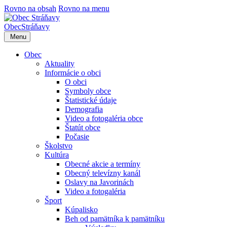
Rovno na obsah
Rovno na menu
Obec
Stráňavy
Menu
Obec
Aktuality
Informácie o obci
O obci
Symboly obce
Štatistické údaje
Demografia
Video a fotogaléria obce
Štatút obce
Počasie
Školstvo
Kultúra
Obecné akcie a termíny
Obecný televízny kanál
Oslavy na Javorinách
Video a fotogaléria
Šport
Kúpalisko
Beh od pamätníka k pamätníku