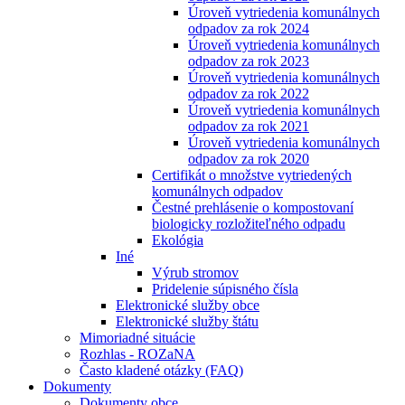
Úroveň vytriedenia komunálnych
odpadov za rok 2024
Úroveň vytriedenia komunálnych
odpadov za rok 2023
Úroveň vytriedenia komunálnych
odpadov za rok 2022
Úroveň vytriedenia komunálnych
odpadov za rok 2021
Úroveň vytriedenia komunálnych
odpadov za rok 2020
Certifikát o množstve vytriedených
komunálnych odpadov
Čestné prehlásenie o kompostovaní
biologicky rozložiteľného odpadu
Ekológia
Iné
Výrub stromov
Pridelenie súpisného čísla
Elektronické služby obce
Elektronické služby štátu
Mimoriadné situácie
Rozhlas - ROZaNA
Často kladené otázky (FAQ)
Dokumenty
Dokumenty obce