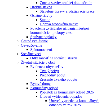
Zmena stavby pred jej dokončením
Drobná stavba
Stavebné úpravy a udržiavacie práce
Ostatné stavby
Studne
Úprava hrobového miesta
Povolenie zvláštneho užívania miestnej
komunikácie - prekopy ciest
Správne poplatky
Čestné vyhlásenie
Osvedčovanie
Splnomocnenia
Sociálne veci
Odkázanosť na sociálnu službu
Životné situácie v obci
Evidencia obyvateľov
Trvalý pobyt
Prechodný pobyt
Zrušenie trvalého pobytu
Bytové domy
Komunálny odpad
Poplatok za komunálny odpad 2026
Úroveň vytriedenia odpadov
Úroveň vytriedenia komunálnych
odpadov za rok 2025