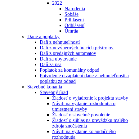
2022
Narodenia
Sobáše
Prihlásení
Odhlásení
Úmrtia
Dane a poplatky
Daň z nehnuteľností
Daň z nevýherných hracích prístrojov
Daň z predajných automatov
Daň za ubytovanie
Daň za psa
Poplatok za komunálny odpad
Potvrdenie o zaplatení dane z nehnuteľnosti a
poplatku za odpad
Stavebné konania
Stavebný úrad
Žiadosť o vyjadrenie k projektu stavby
Návrh na vydanie rozhodnutia o
umiestnení stavby
Žiadosť o stavebné povolenie
Žiadosť o súhlas na prevádzku malého
zdroja znečistenia
Návrh na vydanie kolaudačného
rozhodnutia