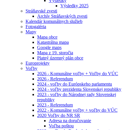
Výsledky
Výsledky 2025
Stráňavské zvesti
Archív Stráňavských zvesti
Kalendár komunálnych služieb
Fotogaléria
Mapy
Mapa obce
Katastrálna mapa
Google maps
Mapa z 19. storočia
Platný územný plán obce
Europrojekty
Voľby
2026 - Komunálne voľby + Voľby do VÚC
2026 - Referendum
2024 - voľby do Európskeho parlamentu
2024 - voľby prezidenta Slovenskej republiky
2023 - voľby do Národnej rady Slovenskej
republiky
2023 - Referendum
2022 - Komunálne voľby + voľby do VÚC
2020 Voľby do NR SR
Adresa na doručovanie
Voľba poštou