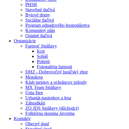
PHSR
Stavebné tlačivá
Bytové domy
Sociálne tlačivá
Program odpadového hospodárstva
Komunitný plán
Ostatné tlačivá
Organizácie
Farnosť Stráňavy
Krst
Sobáš
Pohreb
Fotogaléria farnosti
DHZ - Dobrovoľný hasičský zbor
Motokros
Klub turistov a ochráncov prírody
MX Team Stráňavy
Únia žien
Urbariát pasienkov a lesa
Záhradkári
ZO JDS Stráňavy (dôchodci)
Folklórna skupina Javorina
Kontakty
Obecný úrad
Stavebný úrad