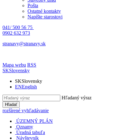
Pošta
Ostatné kontakty
Napíšte starostovi
041/ 500 56 75
0902 632 973
stranavy@stranavy.sk
Mapa webu
RSS
SK
Slovensky
SK
Slovensky
EN
English
Hľadaný výraz
Hľadať
rozšírené vyhľadávanie
ÚZEMNÝ PLÁN
Oznamy
Úradná tabuľa
Návštevník