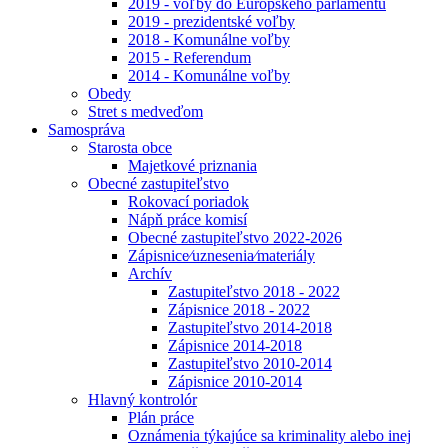
2019 - voľby do Európskeho parlamentu
2019 - prezidentské voľby
2018 - Komunálne voľby
2015 - Referendum
2014 - Komunálne voľby
Obedy
Stret s medveďom
Samospráva
Starosta obce
Majetkové priznania
Obecné zastupiteľstvo
Rokovací poriadok
Nápň práce komisí
Obecné zastupiteľstvo 2022-2026
Zápisnice⁄uznesenia⁄materiály
Archív
Zastupiteľstvo 2018 - 2022
Zápisnice 2018 - 2022
Zastupiteľstvo 2014-2018
Zápisnice 2014-2018
Zastupiteľstvo 2010-2014
Zápisnice 2010-2014
Hlavný kontrolór
Plán práce
Oznámenia týkajúce sa kriminality alebo inej