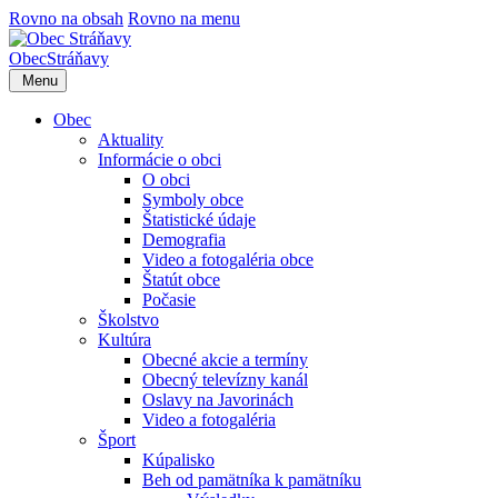
Rovno na obsah
Rovno na menu
Obec
Stráňavy
Menu
Obec
Aktuality
Informácie o obci
O obci
Symboly obce
Štatistické údaje
Demografia
Video a fotogaléria obce
Štatút obce
Počasie
Školstvo
Kultúra
Obecné akcie a termíny
Obecný televízny kanál
Oslavy na Javorinách
Video a fotogaléria
Šport
Kúpalisko
Beh od pamätníka k pamätníku