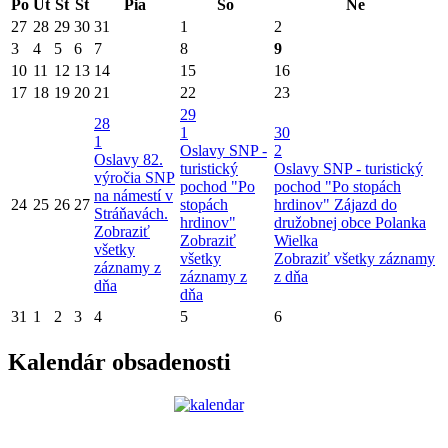
Po
Ut
St
Št
Pia
So
Ne
27
28
29
30
31
1
2
3
4
5
6
7
8
9
10
11
12
13
14
15
16
17
18
19
20
21
22
23
29
28
1
30
1
Oslavy SNP -
2
Oslavy 82.
turistický
Oslavy SNP - turistický
výročia SNP
pochod "Po
pochod "Po stopách
na námestí v
24
25
26
27
stopách
hrdinov"
Zájazd do
Stráňavách.
hrdinov"
družobnej obce Polanka
Zobraziť
Zobraziť
Wielka
všetky
všetky
Zobraziť všetky záznamy
záznamy z
záznamy z
z dňa
dňa
dňa
31
1
2
3
4
5
6
Kalendár obsadenosti