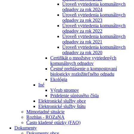
Úroveň vytriedenia komunálnych
odpadov za rok 2024
Úroveň vytriedenia komunálnych
odpadov za rok 2023
Úroveň vytriedenia komunálnych
odpadov za rok 2022
Úroveň vytriedenia komunálnych
odpadov za rok 2021
Úroveň vytriedenia komunálnych
odpadov za rok 2020
Certifikát o množstve vytriedených
komunálnych odpadov
Čestné prehlásenie o kompostovaní
biologicky rozložiteľného odpadu
Ekológia
Iné
Výrub stromov
Pridelenie súpisného čísla
Elektronické služby obce
Elektronické služby štátu
Mimoriadné situácie
Rozhlas - ROZaNA
Často kladené otázky (FAQ)
Dokumenty
Dokumenty obce