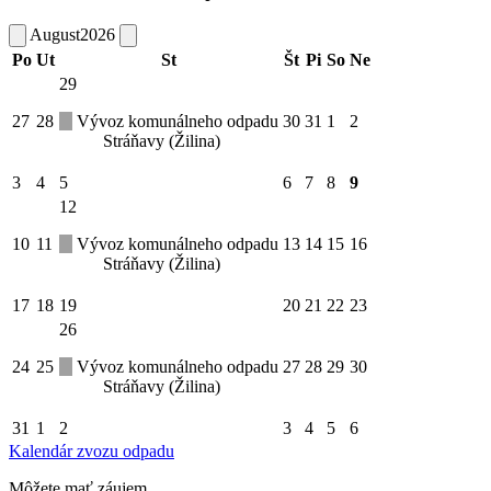
August
2026
Po
Ut
St
Št
Pi
So
Ne
29
27
28
Vývoz komunálneho odpadu
30
31
1
2
Stráňavy (Žilina)
3
4
5
6
7
8
9
12
10
11
Vývoz komunálneho odpadu
13
14
15
16
Stráňavy (Žilina)
17
18
19
20
21
22
23
26
24
25
Vývoz komunálneho odpadu
27
28
29
30
Stráňavy (Žilina)
31
1
2
3
4
5
6
Kalendár zvozu odpadu
Môžete mať záujem