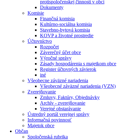
protispoločenskej činnosti v obci
Dokumenty
Komisie
Finančná komisia
Kultúrno-sociálna komisia
Stavebno-bytová komisia
KOVP a životné prostredie
Účtovníctvo
Rozpočet
Záverečný účet obce
Výročné správy
Zásady hospodárenia s majetkom obce
Register účtovných závierok
iné
Všeobecne záväzné nariadenia
Všeobecné záväzné nariadenia (VZN)
Zverejňovanie
Zmluvy, Faktúry, Objednávky
Archív - zverejňovanie
Verejné obstarávanie
Ústredný portál verejnej správy
Informačná povinnosť
Majetok obce
Občan
Spoločenská rubrika