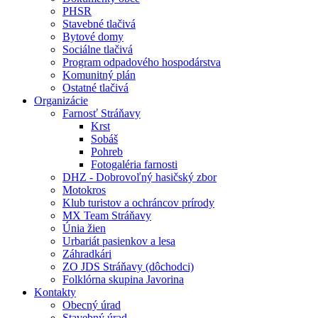
PHSR
Stavebné tlačivá
Bytové domy
Sociálne tlačivá
Program odpadového hospodárstva
Komunitný plán
Ostatné tlačivá
Organizácie
Farnosť Stráňavy
Krst
Sobáš
Pohreb
Fotogaléria farnosti
DHZ - Dobrovoľný hasičský zbor
Motokros
Klub turistov a ochráncov prírody
MX Team Stráňavy
Únia žien
Urbariát pasienkov a lesa
Záhradkári
ZO JDS Stráňavy (dôchodci)
Folklórna skupina Javorina
Kontakty
Obecný úrad
Stavebný úrad