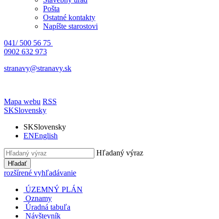
Pošta
Ostatné kontakty
Napíšte starostovi
041/ 500 56 75
0902 632 973
stranavy@stranavy.sk
Mapa webu
RSS
SK
Slovensky
SK
Slovensky
EN
English
Hľadaný výraz
Hľadať
rozšírené vyhľadávanie
ÚZEMNÝ PLÁN
Oznamy
Úradná tabuľa
Návštevník