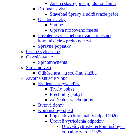
Zmena stavby pred jej dokončením
Drobná stavba
Stavebné úpravy a udržiavacie práce
Ostatné stavby
Studne
Úprava hrobového miesta
Povolenie zvláštneho užívania miestnej
komunikácie - prekopy ciest
Správne poplatky
Čestné vyhlásenie
Osvedčovanie
Splnomocnenia
Sociálne veci
Odkázanosť na sociálnu službu
Životné situácie v obci
Evidencia obyvateľov
Trvalý pobyt
Prechodný pobyt
Zrušenie trvalého pobytu
Bytové domy
Komunálny odpad
Poplatok za komunálny odpad 2026
Úroveň vytriedenia odpadov
Úroveň vytriedenia komunálnych
odpadov za rok 2025