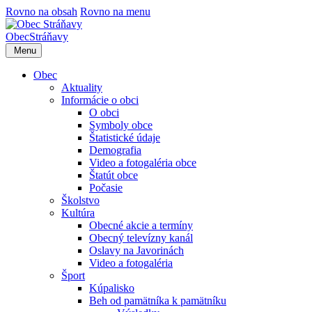
Rovno na obsah
Rovno na menu
Obec
Stráňavy
Menu
Obec
Aktuality
Informácie o obci
O obci
Symboly obce
Štatistické údaje
Demografia
Video a fotogaléria obce
Štatút obce
Počasie
Školstvo
Kultúra
Obecné akcie a termíny
Obecný televízny kanál
Oslavy na Javorinách
Video a fotogaléria
Šport
Kúpalisko
Beh od pamätníka k pamätníku