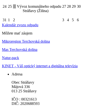
24
25
Vývoz komunálneho odpadu
27
28
29
30
Stráňavy (Žilina)
31
1
2
3
4
5
6
Kalendár zvozu odpadu
Môžete mať záujem
Mikroregion Terchovská dolina
Mas Terchovská dolina
Natur-pack
KINET - Váš optický internet a digitálna televízia
Adresa
Obec Stráňavy
Májová 336
013 25 Stráňavy
IČO : 00321613
DIČ: 2020688593