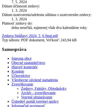
7. 5. 2024
Dátum účinnosti zmluvy:
1. 3. 2024
Dátum uzatvorenia/udelenia súhlasu s uzatvorením zmluvy:
1. 3. 2024
Platnosť zmluvy do:
doba neurčitá, najmenej však dva kalendárne roky
Zmluva Stráňavy 2024_5_6 final.pdf
Typ súboru: PDF dokument, Veľkosť: 243,94 kB
Samospráva
Starosta obce
Obecné zastupiteľstvo
Hlavný kontrolór
Komisie
Účtovníctvo
Všeobecne záväzné nariadenia
Zverejňovanie
Zmluvy, Faktúry, Objednávky
Archív - zverejňovanie
Verejné obstarávanie
Ústredný portál verejnej správy
Informačná povinnosť