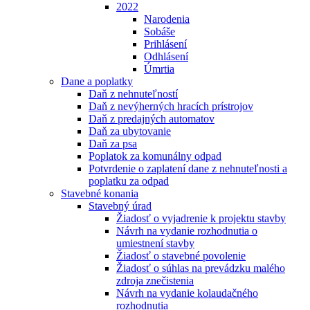
2022
Narodenia
Sobáše
Prihlásení
Odhlásení
Úmrtia
Dane a poplatky
Daň z nehnuteľností
Daň z nevýherných hracích prístrojov
Daň z predajných automatov
Daň za ubytovanie
Daň za psa
Poplatok za komunálny odpad
Potvrdenie o zaplatení dane z nehnuteľnosti a
poplatku za odpad
Stavebné konania
Stavebný úrad
Žiadosť o vyjadrenie k projektu stavby
Návrh na vydanie rozhodnutia o
umiestnení stavby
Žiadosť o stavebné povolenie
Žiadosť o súhlas na prevádzku malého
zdroja znečistenia
Návrh na vydanie kolaudačného
rozhodnutia