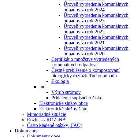
Úroveň vytriedenia komunálnych
odpadov za rok 2024
Úroveň vytriedenia komunálnych
odpadov za rok 2023
Úroveň vytriedenia komunálnych
odpadov za rok 2022
Úroveň vytriedenia komunálnych
odpadov za rok 2021
Úroveň vytriedenia komunálnych
odpadov za rok 2020
Certifikát o množstve vytriedených
komunálnych odpadov
Čestné prehlásenie o kompostovaní
biologicky rozložiteľného odpadu
Ekológia
Iné
Výrub stromov
Pridelenie súpisného čísla
Elektronické služby obce
Elektronické služby štátu
Mimoriadné situácie
Rozhlas - ROZaNA
Často kladené otázky (FAQ)
Dokumenty
Dokumenty obce