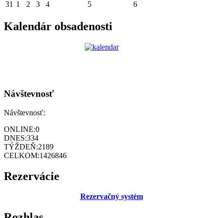
31
1
2
3
4
5
6
Kalendár obsadenosti
Návštevnosť
Návštevnosť:
ONLINE:
0
DNES:
334
TÝŽDEŇ:
2189
CELKOM:
1426846
Rezervácie
Rezervačný systém
Rozhlas