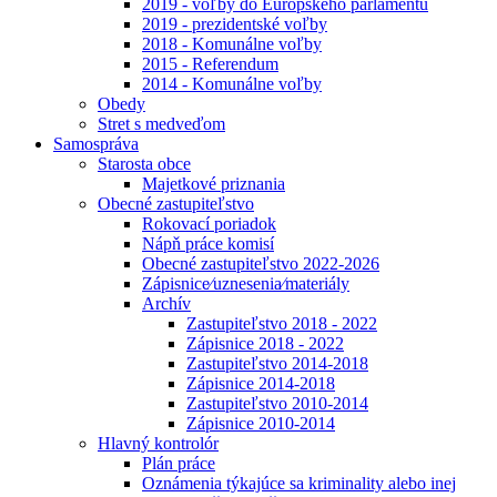
2019 - voľby do Európskeho parlamentu
2019 - prezidentské voľby
2018 - Komunálne voľby
2015 - Referendum
2014 - Komunálne voľby
Obedy
Stret s medveďom
Samospráva
Starosta obce
Majetkové priznania
Obecné zastupiteľstvo
Rokovací poriadok
Nápň práce komisí
Obecné zastupiteľstvo 2022-2026
Zápisnice⁄uznesenia⁄materiály
Archív
Zastupiteľstvo 2018 - 2022
Zápisnice 2018 - 2022
Zastupiteľstvo 2014-2018
Zápisnice 2014-2018
Zastupiteľstvo 2010-2014
Zápisnice 2010-2014
Hlavný kontrolór
Plán práce
Oznámenia týkajúce sa kriminality alebo inej