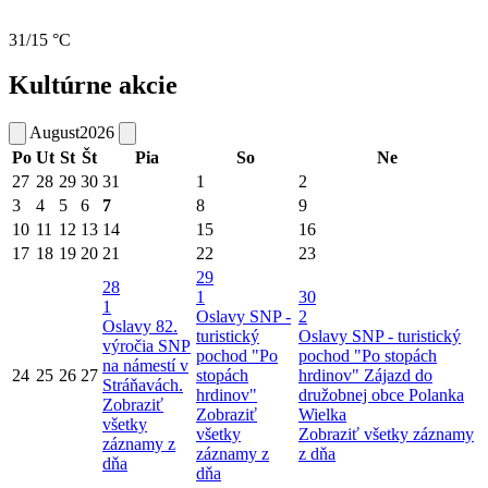
31/15 °C
Kultúrne akcie
August
2026
Po
Ut
St
Št
Pia
So
Ne
27
28
29
30
31
1
2
3
4
5
6
7
8
9
10
11
12
13
14
15
16
17
18
19
20
21
22
23
29
28
1
30
1
Oslavy SNP -
2
Oslavy 82.
turistický
Oslavy SNP - turistický
výročia SNP
pochod "Po
pochod "Po stopách
na námestí v
24
25
26
27
stopách
hrdinov"
Zájazd do
Stráňavách.
hrdinov"
družobnej obce Polanka
Zobraziť
Zobraziť
Wielka
všetky
všetky
Zobraziť všetky záznamy
záznamy z
záznamy z
z dňa
dňa
dňa