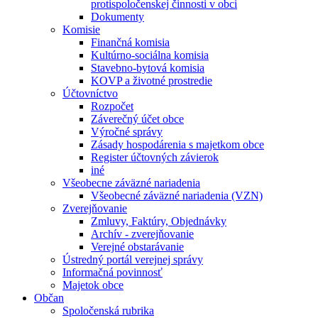
protispoločenskej činnosti v obci
Dokumenty
Komisie
Finančná komisia
Kultúrno-sociálna komisia
Stavebno-bytová komisia
KOVP a životné prostredie
Účtovníctvo
Rozpočet
Záverečný účet obce
Výročné správy
Zásady hospodárenia s majetkom obce
Register účtovných závierok
iné
Všeobecne záväzné nariadenia
Všeobecné záväzné nariadenia (VZN)
Zverejňovanie
Zmluvy, Faktúry, Objednávky
Archív - zverejňovanie
Verejné obstarávanie
Ústredný portál verejnej správy
Informačná povinnosť
Majetok obce
Občan
Spoločenská rubrika