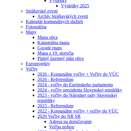
Výsledky
Výsledky 2025
Stráňavské zvesti
Archív Stráňavských zvesti
Kalendár komunálnych služieb
Fotogaléria
Mapy
Mapa obce
Katastrálna mapa
Google maps
Mapa z 19. storočia
Platný územný plán obce
Europrojekty
Voľby
2026 - Komunálne voľby + Voľby do VÚC
2026 - Referendum
2024 - voľby do Európskeho parlamentu
2024 - voľby prezidenta Slovenskej republiky
2023 - voľby do Národnej rady Slovenskej
republiky
2023 - Referendum
2022 - Komunálne voľby + voľby do VÚC
2020 Voľby do NR SR
Adresa na doručovanie
Voľba poštou