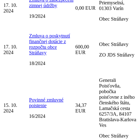
Priemyselná,
17. 10.
zimnej údržby
0,00 EUR
01303 Varín
2024
19/2024
Obec Stráňavy
Zmluva o poskytnutí
finančnej dotácie z
Obec Stráňavy
17. 10.
600,00
rozpočtu obce
2024
EUR
Stráňavy
ZO JDS Stráňavy
18/2024
Generali
Poisťovňa,
pobočka
poisťovne z iného
Povinné zmluvné
členského štátu,
15. 10.
34,37
poistenie
Lamačská cesta
2024
EUR
6257/3A, 84107
16/2024
Bratislava-Karlova
Ves
Obec Stráňavy