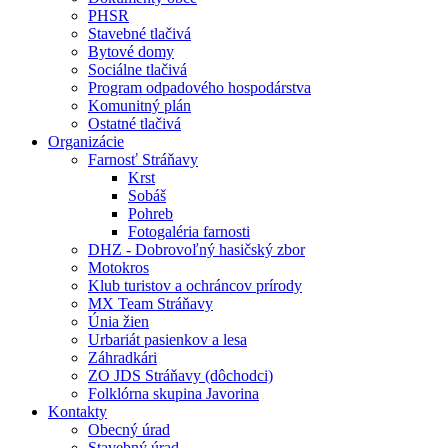
PHSR
Stavebné tlačivá
Bytové domy
Sociálne tlačivá
Program odpadového hospodárstva
Komunitný plán
Ostatné tlačivá
Organizácie
Farnosť Stráňavy
Krst
Sobáš
Pohreb
Fotogaléria farnosti
DHZ - Dobrovoľný hasičský zbor
Motokros
Klub turistov a ochráncov prírody
MX Team Stráňavy
Únia žien
Urbariát pasienkov a lesa
Záhradkári
ZO JDS Stráňavy (dôchodci)
Folklórna skupina Javorina
Kontakty
Obecný úrad
Stavebný úrad