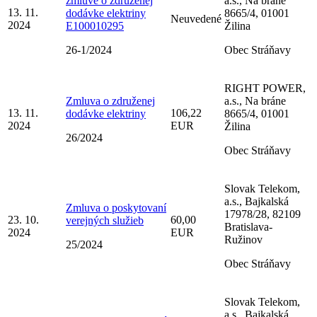
zmluve o združenej
a.s., Na bráne
13. 11.
dodávke elektriny
8665/4, 01001
Neuvedené
2024
E100010295
Žilina
26-1/2024
Obec Stráňavy
RIGHT POWER,
Zmluva o združenej
a.s., Na bráne
13. 11.
106,22
dodávke elektriny
8665/4, 01001
2024
EUR
Žilina
26/2024
Obec Stráňavy
Slovak Telekom,
a.s., Bajkalská
Zmluva o poskytovaní
17978/28, 82109
23. 10.
60,00
verejných služieb
Bratislava-
2024
EUR
Ružinov
25/2024
Obec Stráňavy
Slovak Telekom,
a.s., Bajkalská