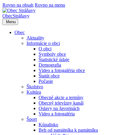
Rovno na obsah
Rovno na menu
Obec
Stráňavy
Menu
Obec
Aktuality
Informácie o obci
O obci
Symboly obce
Štatistické údaje
Demografia
Video a fotogaléria obce
Štatút obce
Počasie
Školstvo
Kultúra
Obecné akcie a termíny
Obecný televízny kanál
Oslavy na Javorinách
Video a fotogaléria
Šport
Kúpalisko
Beh od pamätníka k pamätníku