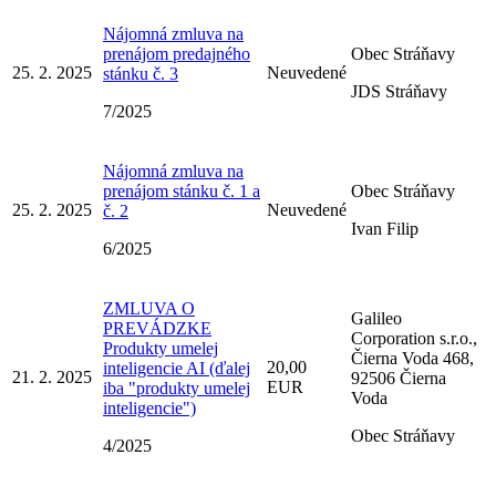
Nájomná zmluva na
prenájom predajného
Obec Stráňavy
25. 2. 2025
Neuvedené
stánku č. 3
JDS Stráňavy
7/2025
Nájomná zmluva na
prenájom stánku č. 1 a
Obec Stráňavy
25. 2. 2025
Neuvedené
č. 2
Ivan Filip
6/2025
ZMLUVA O
Galileo
PREVÁDZKE
Corporation s.r.o.,
Produkty umelej
Čierna Voda 468,
20,00
inteligencie AI (ďalej
21. 2. 2025
92506 Čierna
EUR
iba "produkty umelej
Voda
inteligencie")
Obec Stráňavy
4/2025