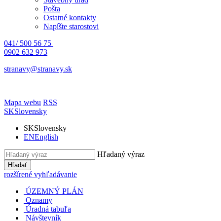
Pošta
Ostatné kontakty
Napíšte starostovi
041/ 500 56 75
0902 632 973
stranavy@stranavy.sk
Mapa webu
RSS
SK
Slovensky
SK
Slovensky
EN
English
Hľadaný výraz
Hľadať
rozšírené vyhľadávanie
ÚZEMNÝ PLÁN
Oznamy
Úradná tabuľa
Návštevník