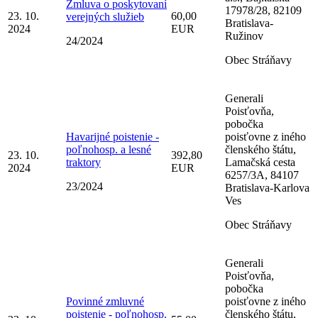
Zmluva o poskytovaní
17978/28, 82109
23. 10.
60,00
verejných služieb
Bratislava-
2024
EUR
Ružinov
24/2024
Obec Stráňavy
Generali
Poisťovňa,
pobočka
Havarijné poistenie -
poisťovne z iného
poľnohosp. a lesné
členského štátu,
23. 10.
392,80
traktory
Lamačská cesta
2024
EUR
6257/3A, 84107
23/2024
Bratislava-Karlova
Ves
Obec Stráňavy
Generali
Poisťovňa,
pobočka
Povinné zmluvné
poisťovne z iného
poistenie - poľnohosp.
členského štátu,