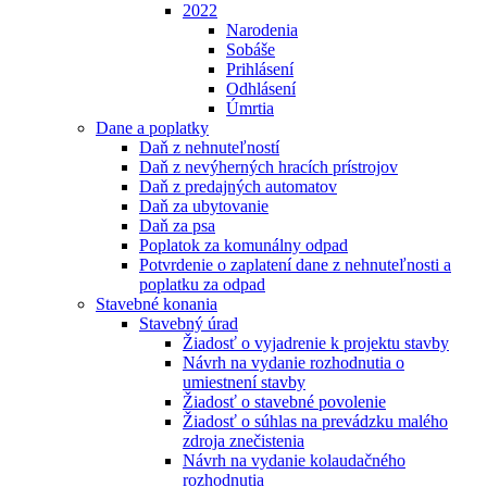
2022
Narodenia
Sobáše
Prihlásení
Odhlásení
Úmrtia
Dane a poplatky
Daň z nehnuteľností
Daň z nevýherných hracích prístrojov
Daň z predajných automatov
Daň za ubytovanie
Daň za psa
Poplatok za komunálny odpad
Potvrdenie o zaplatení dane z nehnuteľnosti a
poplatku za odpad
Stavebné konania
Stavebný úrad
Žiadosť o vyjadrenie k projektu stavby
Návrh na vydanie rozhodnutia o
umiestnení stavby
Žiadosť o stavebné povolenie
Žiadosť o súhlas na prevádzku malého
zdroja znečistenia
Návrh na vydanie kolaudačného
rozhodnutia