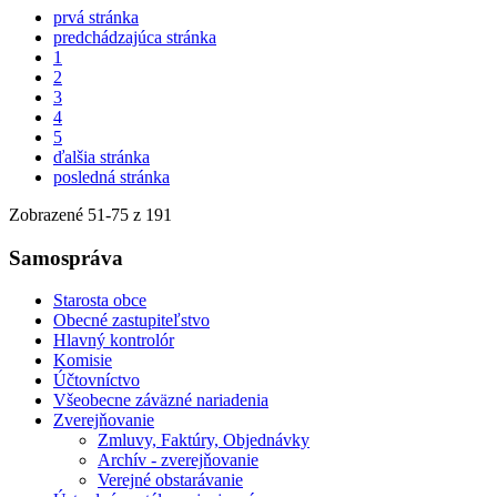
prvá stránka
predchádzajúca stránka
1
2
3
4
5
ďalšia stránka
posledná stránka
Zobrazené
51
-
75
z 191
Samospráva
Starosta obce
Obecné zastupiteľstvo
Hlavný kontrolór
Komisie
Účtovníctvo
Všeobecne záväzné nariadenia
Zverejňovanie
Zmluvy, Faktúry, Objednávky
Archív - zverejňovanie
Verejné obstarávanie