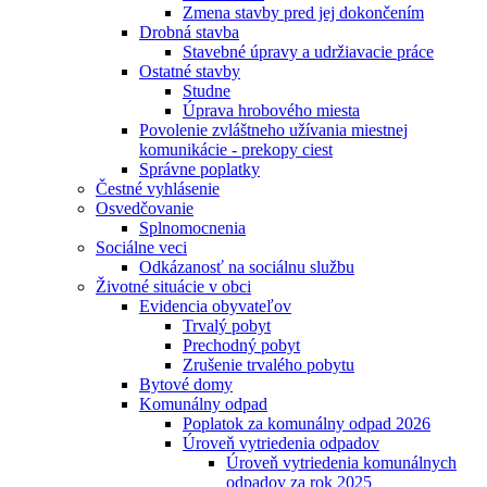
Zmena stavby pred jej dokončením
Drobná stavba
Stavebné úpravy a udržiavacie práce
Ostatné stavby
Studne
Úprava hrobového miesta
Povolenie zvláštneho užívania miestnej
komunikácie - prekopy ciest
Správne poplatky
Čestné vyhlásenie
Osvedčovanie
Splnomocnenia
Sociálne veci
Odkázanosť na sociálnu službu
Životné situácie v obci
Evidencia obyvateľov
Trvalý pobyt
Prechodný pobyt
Zrušenie trvalého pobytu
Bytové domy
Komunálny odpad
Poplatok za komunálny odpad 2026
Úroveň vytriedenia odpadov
Úroveň vytriedenia komunálnych
odpadov za rok 2025