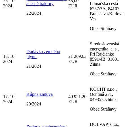
23. 10.
55,00
a lesné traktory
Lamačská cesta
2024
EUR
6257/3A, 84107
22/2024
Bratislava-Karlova
Ves
Obec Stráňavy
Stredoslovenská
energetika, a. s.,
Dodávka zemného
Pri Rajčianke
18. 10.
21 269,63
plynu
8591/4B, 01001
2024
EUR
Žilina
21/2024
Obec Stráňavy
KOCHT s.r.o.,
Kúpna zmluva
Ochtiná 271,
17. 10.
40 951,20
04935 Ochtiná
2024
EUR
20/2024
Obec Stráňavy
DOLVAP, s.r.o.,
Zmluva o zabezpečení