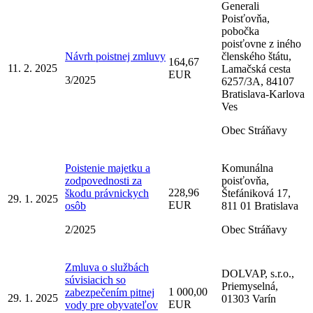
Generali
Poisťovňa,
pobočka
poisťovne z iného
Návrh poistnej zmluvy
členského štátu,
164,67
11. 2. 2025
Lamačská cesta
EUR
3/2025
6257/3A, 84107
Bratislava-Karlova
Ves
Obec Stráňavy
Poistenie majetku a
Komunálna
zodpovednosti za
poisťovňa,
228,96
škodu právnickych
Štefániková 17,
29. 1. 2025
EUR
osôb
811 01 Bratislava
2/2025
Obec Stráňavy
Zmluva o službách
DOLVAP, s.r.o.,
súvisiacich so
Priemyselná,
1 000,00
zabezpečením pitnej
29. 1. 2025
01303 Varín
EUR
vody pre obyvateľov