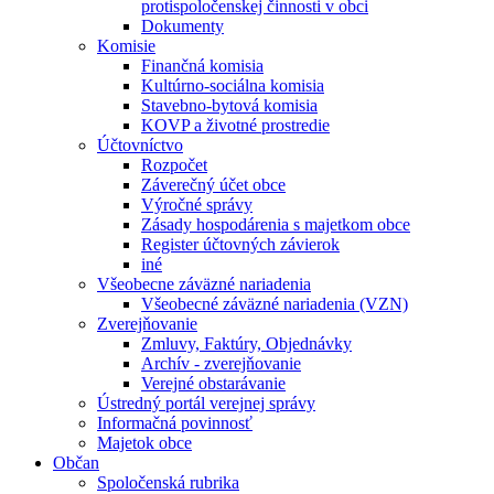
protispoločenskej činnosti v obci
Dokumenty
Komisie
Finančná komisia
Kultúrno-sociálna komisia
Stavebno-bytová komisia
KOVP a životné prostredie
Účtovníctvo
Rozpočet
Záverečný účet obce
Výročné správy
Zásady hospodárenia s majetkom obce
Register účtovných závierok
iné
Všeobecne záväzné nariadenia
Všeobecné záväzné nariadenia (VZN)
Zverejňovanie
Zmluvy, Faktúry, Objednávky
Archív - zverejňovanie
Verejné obstarávanie
Ústredný portál verejnej správy
Informačná povinnosť
Majetok obce
Občan
Spoločenská rubrika