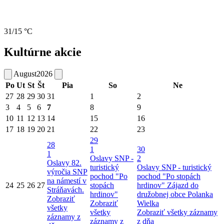
31/15 °C
Kultúrne akcie
August
2026
Po
Ut
St
Št
Pia
So
Ne
27
28
29
30
31
1
2
3
4
5
6
7
8
9
10
11
12
13
14
15
16
17
18
19
20
21
22
23
29
28
1
30
1
Oslavy SNP -
2
Oslavy 82.
turistický
Oslavy SNP - turistický
výročia SNP
pochod "Po
pochod "Po stopách
na námestí v
24
25
26
27
stopách
hrdinov"
Zájazd do
Stráňavách.
hrdinov"
družobnej obce Polanka
Zobraziť
Zobraziť
Wielka
všetky
všetky
Zobraziť všetky záznamy
záznamy z
záznamy z
z dňa