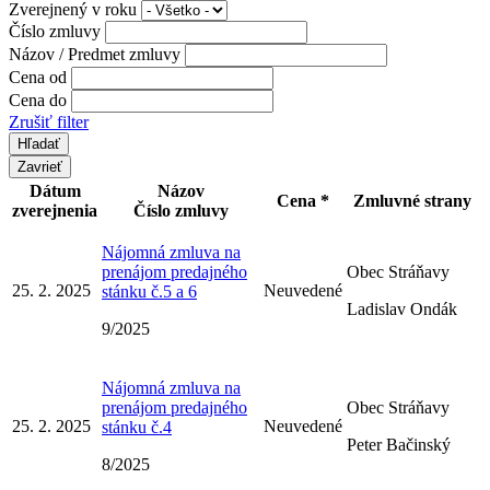
Zverejnený v roku
Číslo zmluvy
Názov / Predmet zmluvy
Cena od
Cena do
Zrušiť filter
Zavrieť
Dátum
Názov
Cena *
Zmluvné strany
zverejnenia
Číslo zmluvy
Nájomná zmluva na
prenájom predajného
Obec Stráňavy
25. 2. 2025
Neuvedené
stánku č.5 a 6
Ladislav Ondák
9/2025
Nájomná zmluva na
prenájom predajného
Obec Stráňavy
25. 2. 2025
Neuvedené
stánku č.4
Peter Bačinský
8/2025