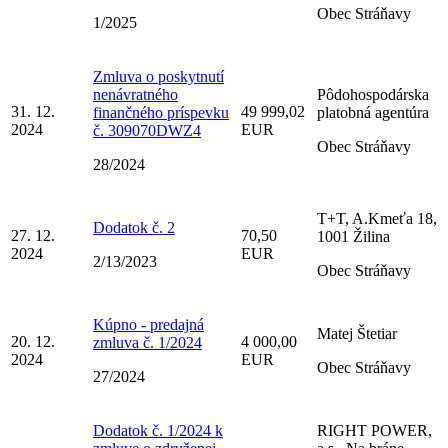
Obec Stráňavy
1/2025
Zmluva o poskytnutí
nenávratného
Pôdohospodárska
31. 12.
49 999,02
finančného príspevku
platobná agentúra
2024
EUR
č. 309070DWZ4
Obec Stráňavy
28/2024
T+T, A.Kmeťa 18,
Dodatok č. 2
27. 12.
70,50
1001 Žilina
2024
EUR
2/13/2023
Obec Stráňavy
Kúpno - predajná
Matej Štetiar
20. 12.
4 000,00
zmluva č. 1/2024
2024
EUR
Obec Stráňavy
27/2024
Dodatok č. 1/2024 k
RIGHT POWER,