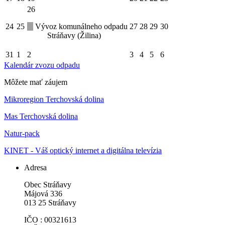
26
24
25
Vývoz komunálneho odpadu
27
28
29
30
Stráňavy (Žilina)
31
1
2
3
4
5
6
Kalendár zvozu odpadu
Môžete mať záujem
Mikroregion Terchovská dolina
Mas Terchovská dolina
Natur-pack
KINET - Váš optický internet a digitálna televízia
Adresa
Obec Stráňavy
Májová 336
013 25 Stráňavy
IČO : 00321613