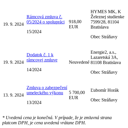
HYMES MK, K
Rámcová zmluva č.
Železnej studienke
918,00
05/2024 o spolupráci
7599/28, 81104
19. 9. 2024
EUR
Bratislava
15/2024
Obec Stráňavy
Energie2, a.s.,
Dodatok č. 1 k
Lazaretská 3A,
rámcovej zmluve
19. 9. 2024
Neuvedené
81108 Bratislava
14/2024
Obec Stráňavy
Zmluva o zabezpečení
Ľubomír Horák
5 700,00
umeleckého výkonu
13. 9. 2024
EUR
Obec Stráňavy
13/2024
* Uvedená cena je konečná. V prípade, že je zmluvná strana
platcom DPH, je cena uvedená vrátane DPH.