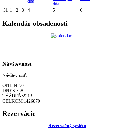
dňa
dňa
31
1
2
3
4
5
6
Kalendár obsadenosti
Návštevnosť
Návštevnosť:
ONLINE:
0
DNES:
358
TÝŽDEŇ:
2213
CELKOM:
1426870
Rezervácie
Rezervačný systém