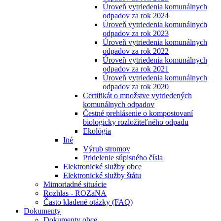
Úroveň vytriedenia komunálnych
odpadov za rok 2024
Úroveň vytriedenia komunálnych
odpadov za rok 2023
Úroveň vytriedenia komunálnych
odpadov za rok 2022
Úroveň vytriedenia komunálnych
odpadov za rok 2021
Úroveň vytriedenia komunálnych
odpadov za rok 2020
Certifikát o množstve vytriedených
komunálnych odpadov
Čestné prehlásenie o kompostovaní
biologicky rozložiteľného odpadu
Ekológia
Iné
Výrub stromov
Pridelenie súpisného čísla
Elektronické služby obce
Elektronické služby štátu
Mimoriadné situácie
Rozhlas - ROZaNA
Často kladené otázky (FAQ)
Dokumenty
Dokumenty obce