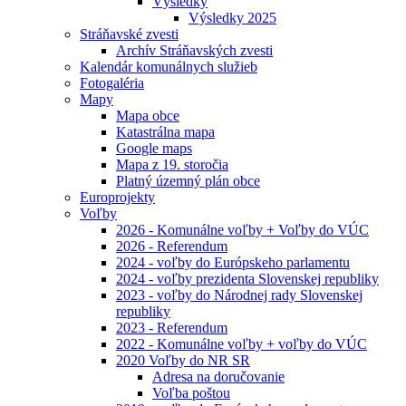
Výsledky
Výsledky 2025
Stráňavské zvesti
Archív Stráňavských zvesti
Kalendár komunálnych služieb
Fotogaléria
Mapy
Mapa obce
Katastrálna mapa
Google maps
Mapa z 19. storočia
Platný územný plán obce
Europrojekty
Voľby
2026 - Komunálne voľby + Voľby do VÚC
2026 - Referendum
2024 - voľby do Európskeho parlamentu
2024 - voľby prezidenta Slovenskej republiky
2023 - voľby do Národnej rady Slovenskej
republiky
2023 - Referendum
2022 - Komunálne voľby + voľby do VÚC
2020 Voľby do NR SR
Adresa na doručovanie
Voľba poštou