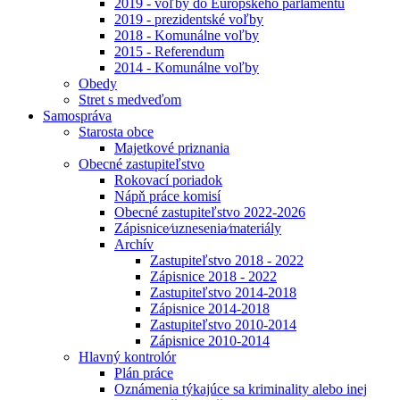
2019 - voľby do Európskeho parlamentu
2019 - prezidentské voľby
2018 - Komunálne voľby
2015 - Referendum
2014 - Komunálne voľby
Obedy
Stret s medveďom
Samospráva
Starosta obce
Majetkové priznania
Obecné zastupiteľstvo
Rokovací poriadok
Nápň práce komisí
Obecné zastupiteľstvo 2022-2026
Zápisnice⁄uznesenia⁄materiály
Archív
Zastupiteľstvo 2018 - 2022
Zápisnice 2018 - 2022
Zastupiteľstvo 2014-2018
Zápisnice 2014-2018
Zastupiteľstvo 2010-2014
Zápisnice 2010-2014
Hlavný kontrolór
Plán práce
Oznámenia týkajúce sa kriminality alebo inej