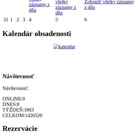
všetky
Zobraziť všetky záznamy
záznamy z
záznamy z
z dňa
dňa
dňa
31
1
2
3
4
5
6
Kalendár obsadenosti
Návštevnosť
Návštevnosť:
ONLINE:
0
DNES:
8
TÝŽDEŇ:
1863
CELKOM:
1426520
Rezervácie