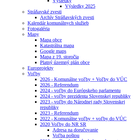
Výsledky
Výsledky 2025
Stráňavské zvesti
Archív Stráňavských zvesti
Kalendár komunálnych služieb
Fotogaléria
Mapy
Mapa obce
Katastrálna mapa
Google maps
Mapa z 19. storočia
Platný územný plán obce
Europrojekty
Voľby
2026 - Komunálne voľby + Voľby do VÚC
2026 - Referendum
2024 - voľby do Európskeho parlamentu
2024 - voľby prezidenta Slovenskej republiky
2023 - voľby do Národnej rady Slovenskej
republiky
2023 - Referendum
2022 - Komunálne voľby + voľby do VÚC
2020 Voľby do NR SR
Adresa na doručovanie
Voľba poštou