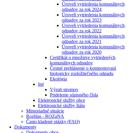
Úroveň vytriedenia komunálnych
odpadov za rok 2024
Úroveň vytriedenia komunálnych
odpadov za rok 2023
Úroveň vytriedenia komunálnych
odpadov za rok 2022
Úroveň vytriedenia komunálnych
odpadov za rok 2021
Úroveň vytriedenia komunálnych
odpadov za rok 2020
Certifikát o množstve vytriedených
komunálnych odpadov
Čestné prehlásenie o kompostovaní
biologicky rozložiteľného odpadu
Ekológia
Iné
Výrub stromov
Pridelenie súpisného čísla
Elektronické služby obce
Elektronické služby štátu
Mimoriadné situácie
Rozhlas - ROZaNA
Často kladené otázky (FAQ)
Dokumenty
Dokumenty obce