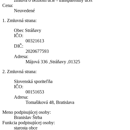
zmluva o bežnom účte - transparentný účet
Cena:
Neuvedené
1. Zmluvná strana:
Obec Stráňavy
IČO:
00321613
DIČ:
2020677593
Adresa:
Májová 336 ,Stráňavy ,01325
2. Zmluvná strana:
Slovenská sporiteľňa
IČO:
00151653
Adresa:
Tomašiková 48, Bratislava
Meno podpisujúcej osoby:
Branislav Štrba
Funkcia podpisujúcej osoby:
starosta obce