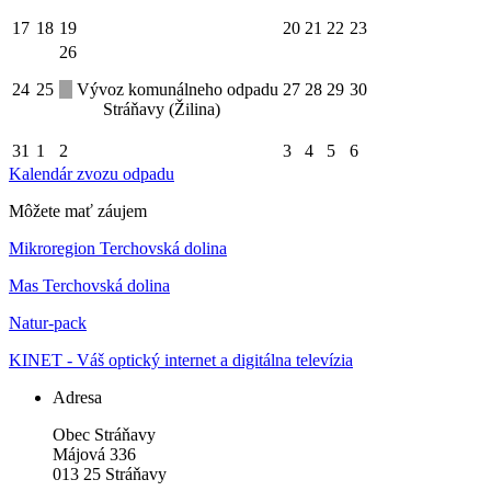
17
18
19
20
21
22
23
26
24
25
Vývoz komunálneho odpadu
27
28
29
30
Stráňavy (Žilina)
31
1
2
3
4
5
6
Kalendár zvozu odpadu
Môžete mať záujem
Mikroregion Terchovská dolina
Mas Terchovská dolina
Natur-pack
KINET - Váš optický internet a digitálna televízia
Adresa
Obec Stráňavy
Májová 336
013 25 Stráňavy