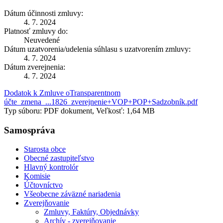
Dátum účinnosti zmluvy:
4. 7. 2024
Platnosť zmluvy do:
Neuvedené
Dátum uzatvorenia/udelenia súhlasu s uzatvorením zmluvy:
4. 7. 2024
Dátum zverejnenia:
4. 7. 2024
Dodatok k Zmluve oTransparentnom
účte_zmena_...1826_zverejnenie+VOP+POP+Sadzobník.pdf
Typ súboru: PDF dokument, Veľkosť: 1,64 MB
Samospráva
Starosta obce
Obecné zastupiteľstvo
Hlavný kontrolór
Komisie
Účtovníctvo
Všeobecne záväzné nariadenia
Zverejňovanie
Zmluvy, Faktúry, Objednávky
Archív - zverejňovanie