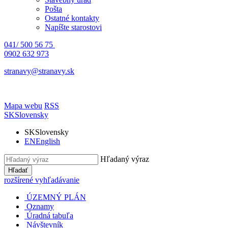
Pošta
Ostatné kontakty
Napíšte starostovi
041/ 500 56 75
0902 632 973
stranavy@stranavy.sk
Mapa webu
RSS
SK
Slovensky
SK
Slovensky
EN
English
Hľadaný výraz
Hľadať
rozšírené vyhľadávanie
ÚZEMNÝ PLÁN
Oznamy
Úradná tabuľa
Návštevník