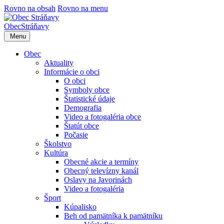
Rovno na obsah
Rovno na menu
Obec
Stráňavy
Menu
Obec
Aktuality
Informácie o obci
O obci
Symboly obce
Štatistické údaje
Demografia
Video a fotogaléria obce
Štatút obce
Počasie
Školstvo
Kultúra
Obecné akcie a termíny
Obecný televízny kanál
Oslavy na Javorinách
Video a fotogaléria
Šport
Kúpalisko
Beh od pamätníka k pamätníku