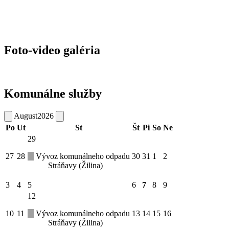
Foto-video galéria
Komunálne služby
August
2026
Po
Ut
St
Št
Pi
So
Ne
29
27
28
Vývoz komunálneho odpadu
30
31
1
2
Stráňavy (Žilina)
3
4
5
6
7
8
9
12
10
11
Vývoz komunálneho odpadu
13
14
15
16
Stráňavy (Žilina)