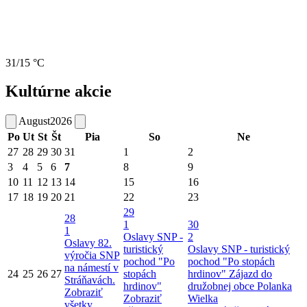
31/15 °C
Kultúrne akcie
August
2026
Po
Ut
St
Št
Pia
So
Ne
27
28
29
30
31
1
2
3
4
5
6
7
8
9
10
11
12
13
14
15
16
17
18
19
20
21
22
23
29
28
1
30
1
Oslavy SNP -
2
Oslavy 82.
turistický
Oslavy SNP - turistický
výročia SNP
pochod "Po
pochod "Po stopách
na námestí v
24
25
26
27
stopách
hrdinov"
Zájazd do
Stráňavách.
hrdinov"
družobnej obce Polanka
Zobraziť
Zobraziť
Wielka
všetky