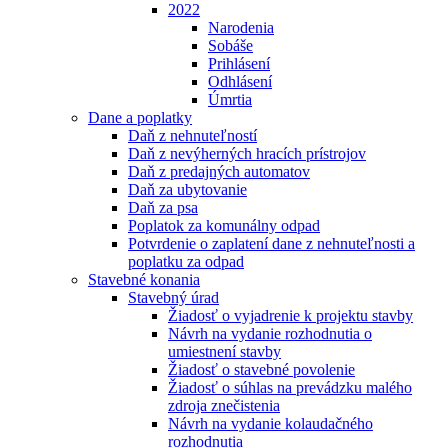
2022
Narodenia
Sobáše
Prihlásení
Odhlásení
Úmrtia
Dane a poplatky
Daň z nehnuteľností
Daň z nevýherných hracích prístrojov
Daň z predajných automatov
Daň za ubytovanie
Daň za psa
Poplatok za komunálny odpad
Potvrdenie o zaplatení dane z nehnuteľnosti a
poplatku za odpad
Stavebné konania
Stavebný úrad
Žiadosť o vyjadrenie k projektu stavby
Návrh na vydanie rozhodnutia o
umiestnení stavby
Žiadosť o stavebné povolenie
Žiadosť o súhlas na prevádzku malého
zdroja znečistenia
Návrh na vydanie kolaudačného
rozhodnutia