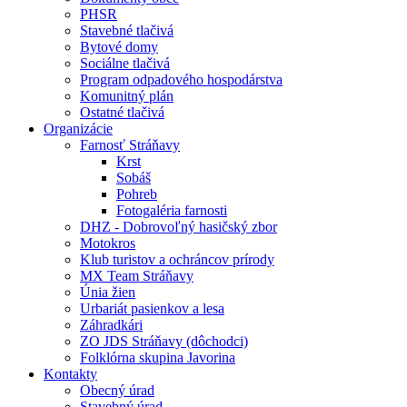
PHSR
Stavebné tlačivá
Bytové domy
Sociálne tlačivá
Program odpadového hospodárstva
Komunitný plán
Ostatné tlačivá
Organizácie
Farnosť Stráňavy
Krst
Sobáš
Pohreb
Fotogaléria farnosti
DHZ - Dobrovoľný hasičský zbor
Motokros
Klub turistov a ochráncov prírody
MX Team Stráňavy
Únia žien
Urbariát pasienkov a lesa
Záhradkári
ZO JDS Stráňavy (dôchodci)
Folklórna skupina Javorina
Kontakty
Obecný úrad
Stavebný úrad