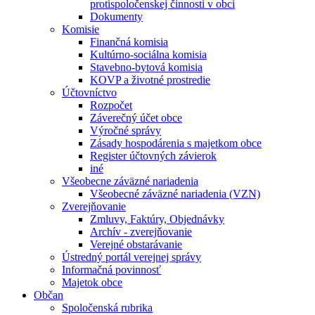
protispoločenskej činnosti v obci
Dokumenty
Komisie
Finančná komisia
Kultúrno-sociálna komisia
Stavebno-bytová komisia
KOVP a životné prostredie
Účtovníctvo
Rozpočet
Záverečný účet obce
Výročné správy
Zásady hospodárenia s majetkom obce
Register účtovných závierok
iné
Všeobecne záväzné nariadenia
Všeobecné záväzné nariadenia (VZN)
Zverejňovanie
Zmluvy, Faktúry, Objednávky
Archív - zverejňovanie
Verejné obstarávanie
Ústredný portál verejnej správy
Informačná povinnosť
Majetok obce
Občan
Spoločenská rubrika