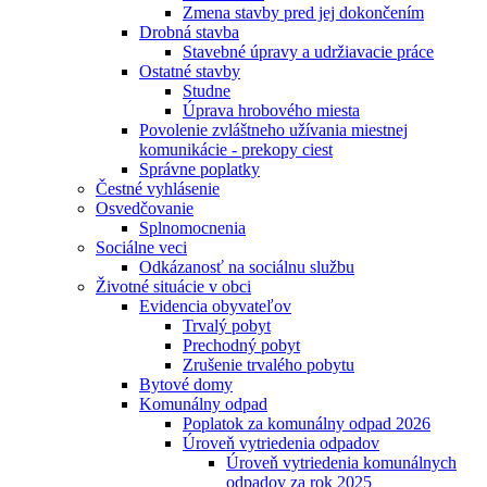
Zmena stavby pred jej dokončením
Drobná stavba
Stavebné úpravy a udržiavacie práce
Ostatné stavby
Studne
Úprava hrobového miesta
Povolenie zvláštneho užívania miestnej
komunikácie - prekopy ciest
Správne poplatky
Čestné vyhlásenie
Osvedčovanie
Splnomocnenia
Sociálne veci
Odkázanosť na sociálnu službu
Životné situácie v obci
Evidencia obyvateľov
Trvalý pobyt
Prechodný pobyt
Zrušenie trvalého pobytu
Bytové domy
Komunálny odpad
Poplatok za komunálny odpad 2026
Úroveň vytriedenia odpadov
Úroveň vytriedenia komunálnych
odpadov za rok 2025