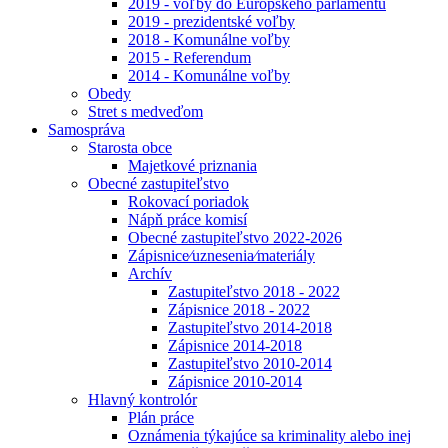
2019 - voľby do Európskeho parlamentu
2019 - prezidentské voľby
2018 - Komunálne voľby
2015 - Referendum
2014 - Komunálne voľby
Obedy
Stret s medveďom
Samospráva
Starosta obce
Majetkové priznania
Obecné zastupiteľstvo
Rokovací poriadok
Nápň práce komisí
Obecné zastupiteľstvo 2022-2026
Zápisnice⁄uznesenia⁄materiály
Archív
Zastupiteľstvo 2018 - 2022
Zápisnice 2018 - 2022
Zastupiteľstvo 2014-2018
Zápisnice 2014-2018
Zastupiteľstvo 2010-2014
Zápisnice 2010-2014
Hlavný kontrolór
Plán práce
Oznámenia týkajúce sa kriminality alebo inej