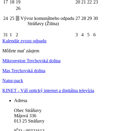
17
18
19
20
21
22
23
26
24
25
Vývoz komunálneho odpadu
27
28
29
30
Stráňavy (Žilina)
31
1
2
3
4
5
6
Kalendár zvozu odpadu
Môžete mať záujem
Mikroregion Terchovská dolina
Mas Terchovská dolina
Natur-pack
KINET - Váš optický internet a digitálna televízia
Adresa
Obec Stráňavy
Májová 336
013 25 Stráňavy
IČO : 00321613