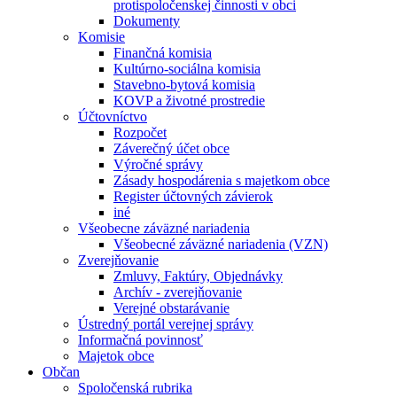
protispoločenskej činnosti v obci
Dokumenty
Komisie
Finančná komisia
Kultúrno-sociálna komisia
Stavebno-bytová komisia
KOVP a životné prostredie
Účtovníctvo
Rozpočet
Záverečný účet obce
Výročné správy
Zásady hospodárenia s majetkom obce
Register účtovných závierok
iné
Všeobecne záväzné nariadenia
Všeobecné záväzné nariadenia (VZN)
Zverejňovanie
Zmluvy, Faktúry, Objednávky
Archív - zverejňovanie
Verejné obstarávanie
Ústredný portál verejnej správy
Informačná povinnosť
Majetok obce
Občan
Spoločenská rubrika