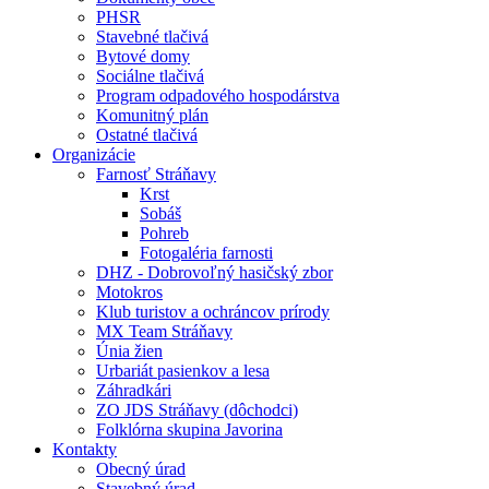
PHSR
Stavebné tlačivá
Bytové domy
Sociálne tlačivá
Program odpadového hospodárstva
Komunitný plán
Ostatné tlačivá
Organizácie
Farnosť Stráňavy
Krst
Sobáš
Pohreb
Fotogaléria farnosti
DHZ - Dobrovoľný hasičský zbor
Motokros
Klub turistov a ochráncov prírody
MX Team Stráňavy
Únia žien
Urbariát pasienkov a lesa
Záhradkári
ZO JDS Stráňavy (dôchodci)
Folklórna skupina Javorina
Kontakty
Obecný úrad
Stavebný úrad