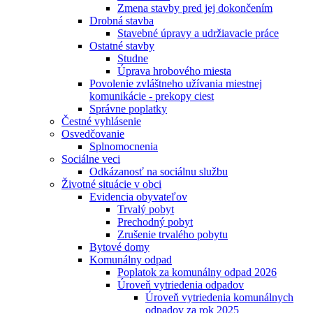
Zmena stavby pred jej dokončením
Drobná stavba
Stavebné úpravy a udržiavacie práce
Ostatné stavby
Studne
Úprava hrobového miesta
Povolenie zvláštneho užívania miestnej
komunikácie - prekopy ciest
Správne poplatky
Čestné vyhlásenie
Osvedčovanie
Splnomocnenia
Sociálne veci
Odkázanosť na sociálnu službu
Životné situácie v obci
Evidencia obyvateľov
Trvalý pobyt
Prechodný pobyt
Zrušenie trvalého pobytu
Bytové domy
Komunálny odpad
Poplatok za komunálny odpad 2026
Úroveň vytriedenia odpadov
Úroveň vytriedenia komunálnych
odpadov za rok 2025