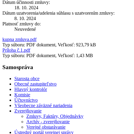
Dátum účinnosti zmluvy:
18. 10. 2024
Dátum uzatvorenia/udelenia súhlasu s uzatvorením zmluvy:
8. 10. 2024
Platnosť zmluvy do:
Neuvedené
kupna zmluva.pdf
Typ súboru: PDF dokument, Veľkosť: 923,79 kB
Príloha č.1.pdf
Typ súboru: PDF dokument, Veľkosť: 1,43 MB
Samospráva
Starosta obce
Obecné zastupiteľstvo
Hlavný kontrolór
Komisie
Účtovníctvo
Všeobecne záväzné nariadenia
Zverejňovanie
Zmluvy, Faktúry, Objednávky
Archív - zverejňovanie
Verejné obstarávanie
Ústredný portál verejnej správy