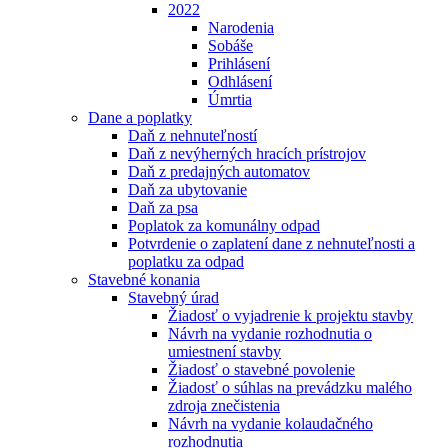
2022
Narodenia
Sobáše
Prihlásení
Odhlásení
Úmrtia
Dane a poplatky
Daň z nehnuteľností
Daň z nevýherných hracích prístrojov
Daň z predajných automatov
Daň za ubytovanie
Daň za psa
Poplatok za komunálny odpad
Potvrdenie o zaplatení dane z nehnuteľnosti a
poplatku za odpad
Stavebné konania
Stavebný úrad
Žiadosť o vyjadrenie k projektu stavby
Návrh na vydanie rozhodnutia o
umiestnení stavby
Žiadosť o stavebné povolenie
Žiadosť o súhlas na prevádzku malého
zdroja znečistenia
Návrh na vydanie kolaudačného
rozhodnutia