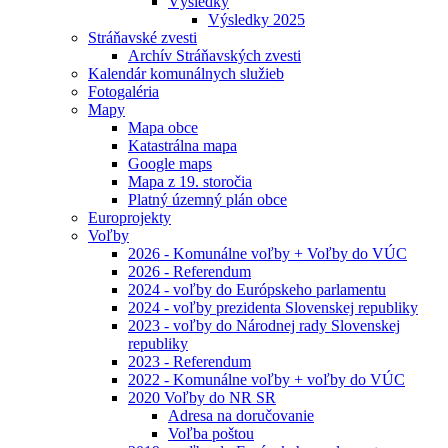
Výsledky
Výsledky 2025
Stráňavské zvesti
Archív Stráňavských zvesti
Kalendár komunálnych služieb
Fotogaléria
Mapy
Mapa obce
Katastrálna mapa
Google maps
Mapa z 19. storočia
Platný územný plán obce
Europrojekty
Voľby
2026 - Komunálne voľby + Voľby do VÚC
2026 - Referendum
2024 - voľby do Európskeho parlamentu
2024 - voľby prezidenta Slovenskej republiky
2023 - voľby do Národnej rady Slovenskej
republiky
2023 - Referendum
2022 - Komunálne voľby + voľby do VÚC
2020 Voľby do NR SR
Adresa na doručovanie
Voľba poštou