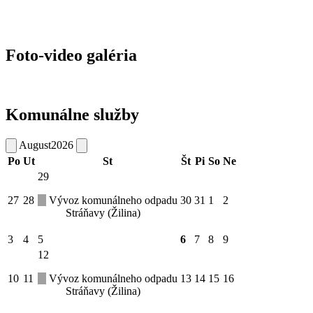
Foto-video galéria
Komunálne služby
August
2026
Po
Ut
St
Št
Pi
So
Ne
29
27
28
Vývoz komunálneho odpadu
30
31
1
2
Stráňavy (Žilina)
3
4
5
6
7
8
9
12
10
11
Vývoz komunálneho odpadu
13
14
15
16
Stráňavy (Žilina)