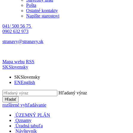
Pošta
Ostatné kontakty
Napíšte starostovi
041/ 500 56 75
0902 632 973
stranavy@stranavy.sk
Mapa webu
RSS
SK
Slovensky
SK
Slovensky
EN
English
Hľadaný výraz
Hľadať
rozšírené vyhľadávanie
ÚZEMNÝ PLÁN
Oznamy
Úradná tabuľa
Návštevník