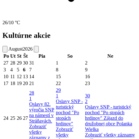
26/10 °C
Kultúrne akcie
August
2026
Po
Ut
St
Št
Pia
So
Ne
27
28
29
30
31
1
2
3
4
5
6
7
8
9
10
11
12
13
14
15
16
17
18
19
20
21
22
23
29
28
1
30
1
Oslavy SNP -
2
Oslavy 82.
turistický
Oslavy SNP - turistický
výročia SNP
pochod "Po
pochod "Po stopách
na námestí v
24
25
26
27
stopách
hrdinov"
Zájazd do
Stráňavách.
hrdinov"
družobnej obce Polanka
Zobraziť
Zobraziť
Wielka
všetky
všetky
Zobraziť všetky záznamy
záznamy z