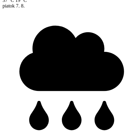
37 °C
19 °C
piatok
7. 8.