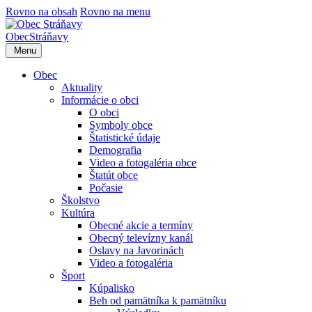
Rovno na obsah
Rovno na menu
Obec
Stráňavy
Menu
Obec
Aktuality
Informácie o obci
O obci
Symboly obce
Štatistické údaje
Demografia
Video a fotogaléria obce
Štatút obce
Počasie
Školstvo
Kultúra
Obecné akcie a termíny
Obecný televízny kanál
Oslavy na Javorinách
Video a fotogaléria
Šport
Kúpalisko
Beh od pamätníka k pamätníku