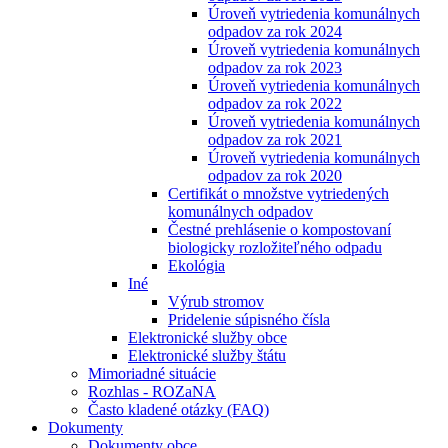
Úroveň vytriedenia komunálnych
odpadov za rok 2024
Úroveň vytriedenia komunálnych
odpadov za rok 2023
Úroveň vytriedenia komunálnych
odpadov za rok 2022
Úroveň vytriedenia komunálnych
odpadov za rok 2021
Úroveň vytriedenia komunálnych
odpadov za rok 2020
Certifikát o množstve vytriedených
komunálnych odpadov
Čestné prehlásenie o kompostovaní
biologicky rozložiteľného odpadu
Ekológia
Iné
Výrub stromov
Pridelenie súpisného čísla
Elektronické služby obce
Elektronické služby štátu
Mimoriadné situácie
Rozhlas - ROZaNA
Často kladené otázky (FAQ)
Dokumenty
Dokumenty obce