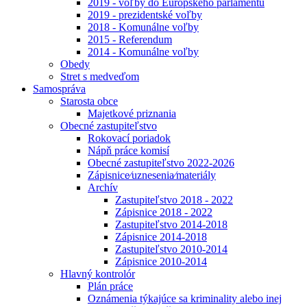
2019 - voľby do Európskeho parlamentu
2019 - prezidentské voľby
2018 - Komunálne voľby
2015 - Referendum
2014 - Komunálne voľby
Obedy
Stret s medveďom
Samospráva
Starosta obce
Majetkové priznania
Obecné zastupiteľstvo
Rokovací poriadok
Nápň práce komisí
Obecné zastupiteľstvo 2022-2026
Zápisnice⁄uznesenia⁄materiály
Archív
Zastupiteľstvo 2018 - 2022
Zápisnice 2018 - 2022
Zastupiteľstvo 2014-2018
Zápisnice 2014-2018
Zastupiteľstvo 2010-2014
Zápisnice 2010-2014
Hlavný kontrolór
Plán práce
Oznámenia týkajúce sa kriminality alebo inej