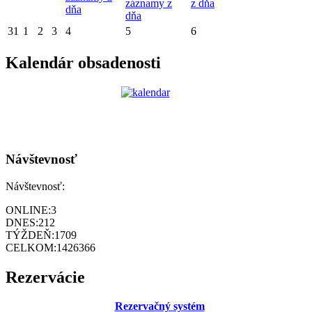
záznamy z
z dňa
dňa
dňa
31
1
2
3
4
5
6
Kalendár obsadenosti
Návštevnosť
Návštevnosť:
ONLINE:
3
DNES:
212
TÝŽDEŇ:
1709
CELKOM:
1426366
Rezervácie
Rezervačný systém