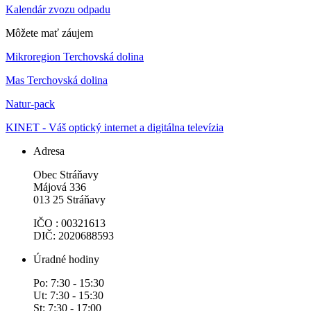
Kalendár zvozu odpadu
Môžete mať záujem
Mikroregion Terchovská dolina
Mas Terchovská dolina
Natur-pack
KINET - Váš optický internet a digitálna televízia
Adresa
Obec Stráňavy
Májová 336
013 25 Stráňavy
IČO : 00321613
DIČ: 2020688593
Úradné hodiny
Po: 7:30 - 15:30
Ut: 7:30 - 15:30
St: 7:30 - 17:00