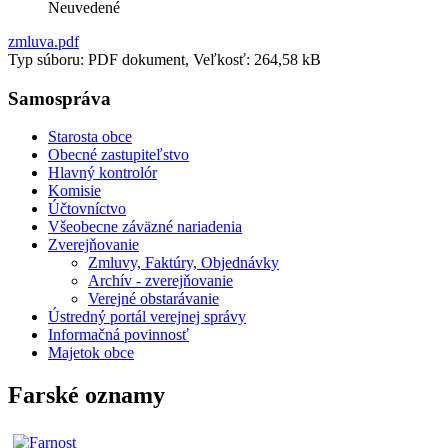
Neuvedené
zmluva.pdf
Typ súboru: PDF dokument, Veľkosť: 264,58 kB
Samospráva
Starosta obce
Obecné zastupiteľstvo
Hlavný kontrolór
Komisie
Účtovníctvo
Všeobecne záväzné nariadenia
Zverejňovanie
Zmluvy, Faktúry, Objednávky
Archív - zverejňovanie
Verejné obstarávanie
Ústredný portál verejnej správy
Informačná povinnosť
Majetok obce
Farské oznamy