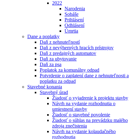
2022
Narodenia
Sobáše
Prihlásení
Odhlásení
Úmrtia
Dane a poplatky
Daň z nehnuteľností
Daň z nevýherných hracích prístrojov
Daň z predajných automatov
Daň za ubytovanie
Daň za psa
Poplatok za komunálny odpad
Potvrdenie o zaplatení dane z nehnuteľnosti a
poplatku za odpad
Stavebné konania
Stavebný úrad
Žiadosť o vyjadrenie k projektu stavby
Návrh na vydanie rozhodnutia o
umiestnení stavby
Žiadosť o stavebné povolenie
Žiadosť o súhlas na prevádzku malého
zdroja znečistenia
Návrh na vydanie kolaudačného
rozhodnutia