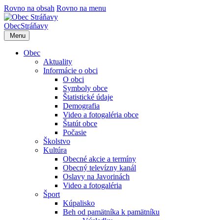
Rovno na obsah
Rovno na menu
Obec
Stráňavy
Menu
Obec
Aktuality
Informácie o obci
O obci
Symboly obce
Štatistické údaje
Demografia
Video a fotogaléria obce
Štatút obce
Počasie
Školstvo
Kultúra
Obecné akcie a termíny
Obecný televízny kanál
Oslavy na Javorinách
Video a fotogaléria
Šport
Kúpalisko
Beh od pamätníka k pamätníku