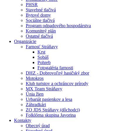
PHSR
Stavebné tlačivá
Bytové domy
Sociálne tlačivá
Program odpadového hospodárstva
Komunitný plán
Ostatné tlačivá
Organizácie
Farnosť Stráňavy
Krst
Sobáš
Pohreb
Fotogaléria farnosti
DHZ - Dobrovoľný hasičský zbor
Motokros
Klub turistov a ochráncov prírody
MX Team Stráňavy
Únia žien
Urbariát pasienkov a lesa
Záhradkári
ZO JDS Stráňavy (dôchodci)
Folklórna skupina Javorina
Kontakty
Obecný úrad
Stavebný úrad