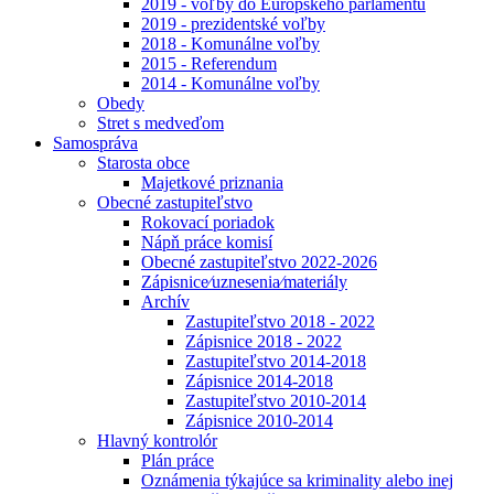
2019 - voľby do Európskeho parlamentu
2019 - prezidentské voľby
2018 - Komunálne voľby
2015 - Referendum
2014 - Komunálne voľby
Obedy
Stret s medveďom
Samospráva
Starosta obce
Majetkové priznania
Obecné zastupiteľstvo
Rokovací poriadok
Nápň práce komisí
Obecné zastupiteľstvo 2022-2026
Zápisnice⁄uznesenia⁄materiály
Archív
Zastupiteľstvo 2018 - 2022
Zápisnice 2018 - 2022
Zastupiteľstvo 2014-2018
Zápisnice 2014-2018
Zastupiteľstvo 2010-2014
Zápisnice 2010-2014
Hlavný kontrolór
Plán práce
Oznámenia týkajúce sa kriminality alebo inej