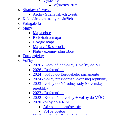
Výsledky
Výsledky 2025
Stráňavské zvesti
Archív Stráňavských zvesti
Kalendár komunálnych služieb
Fotogaléria
Mapy
Mapa obce
Katastrálna mapa
Google maps
Mapa z 19. storočia
Platný územný plán obce
Europrojekty
Voľby
2026 - Komunálne voľby + Voľby do VÚC
2026 - Referendum
2024 - voľby do Európskeho parlamentu
2024 - voľby prezidenta Slovenskej republiky
2023 - voľby do Národnej rady Slovenskej
republiky
2023 - Referendum
2022 - Komunálne voľby + voľby do VÚC
2020 Voľby do NR SR
Adresa na doručovanie
Voľba poštou