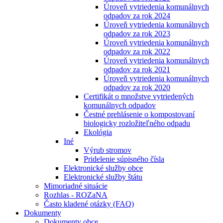
Úroveň vytriedenia komunálnych
odpadov za rok 2024
Úroveň vytriedenia komunálnych
odpadov za rok 2023
Úroveň vytriedenia komunálnych
odpadov za rok 2022
Úroveň vytriedenia komunálnych
odpadov za rok 2021
Úroveň vytriedenia komunálnych
odpadov za rok 2020
Certifikát o množstve vytriedených
komunálnych odpadov
Čestné prehlásenie o kompostovaní
biologicky rozložiteľného odpadu
Ekológia
Iné
Výrub stromov
Pridelenie súpisného čísla
Elektronické služby obce
Elektronické služby štátu
Mimoriadné situácie
Rozhlas - ROZaNA
Často kladené otázky (FAQ)
Dokumenty
Dokumenty obce