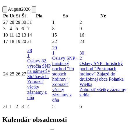
August
2026
Po
Ut
St
Št
Pia
So
Ne
27
28
29
30
31
1
2
3
4
5
6
7
8
9
10
11
12
13
14
15
16
17
18
19
20
21
22
23
29
28
1
30
1
Oslavy SNP -
2
Oslavy 82.
turistický
Oslavy SNP - turistický
výročia SNP
pochod "Po
pochod "Po stopách
na námestí v
24
25
26
27
stopách
hrdinov"
Zájazd do
Stráňavách.
hrdinov"
družobnej obce Polanka
Zobraziť
Zobraziť
Wielka
všetky
všetky
Zobraziť všetky záznamy
záznamy z
záznamy z
z dňa
dňa
dňa
31
1
2
3
4
5
6
Kalendár obsadenosti