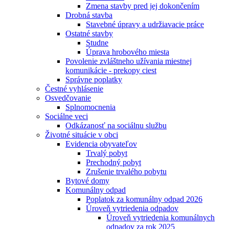
Zmena stavby pred jej dokončením
Drobná stavba
Stavebné úpravy a udržiavacie práce
Ostatné stavby
Studne
Úprava hrobového miesta
Povolenie zvláštneho užívania miestnej
komunikácie - prekopy ciest
Správne poplatky
Čestné vyhlásenie
Osvedčovanie
Splnomocnenia
Sociálne veci
Odkázanosť na sociálnu službu
Životné situácie v obci
Evidencia obyvateľov
Trvalý pobyt
Prechodný pobyt
Zrušenie trvalého pobytu
Bytové domy
Komunálny odpad
Poplatok za komunálny odpad 2026
Úroveň vytriedenia odpadov
Úroveň vytriedenia komunálnych
odpadov za rok 2025