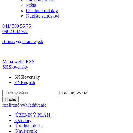
Pošta
Ostatné kontakty
Napíšte starostovi
041/ 500 56 75
0902 632 973
stranavy@stranavy.sk
Mapa webu
RSS
SK
Slovensky
SK
Slovensky
EN
English
Hľadaný výraz
Hľadať
rozšírené vyhľadávanie
ÚZEMNÝ PLÁN
Oznamy
Úradná tabuľa
Návštevník