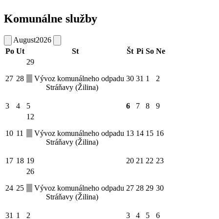
Komunálne služby
August
2026
Po
Ut
St
Št
Pi
So
Ne
29
27
28
Vývoz komunálneho odpadu
30
31
1
2
Stráňavy (Žilina)
3
4
5
6
7
8
9
12
10
11
Vývoz komunálneho odpadu
13
14
15
16
Stráňavy (Žilina)
17
18
19
20
21
22
23
26
24
25
Vývoz komunálneho odpadu
27
28
29
30
Stráňavy (Žilina)
31
1
2
3
4
5
6